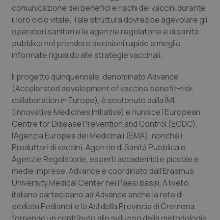
Calabria
Asma & BPCO
comunicazione dei benefici e rischi dei vaccini durante
il loro ciclo vitale. Tale struttura dovrebbe agevolare gli
operatori sanitari e le agenzie regolatorie e di sanità
Campania
Car-T
pubblica nel prendere decisioni rapide e meglio
informate riguardo alle strategie vaccinali.
Emilia-Romagna
Colesterolo & coronaropatie
Il progetto quinquennale, denominato Advance
Friuli Venezia Giulia
Dermatite Atopica
(Accelerated development of vaccine benefit-risk
collaboration in Europe), è sostenuto dalla IMI
Lazio
Diabete & glucometri
(Innovative Medicines Initiative) e riunisce l’European
Centre for Disease Prevention and Control (ECDC),
Liguria
Disturbi dell’umore
l'Agenzia Europea dei Medicinali (EMA), nonché i
Produttori di vaccini, Agenzie di Sanità Pubblica e
Agenzie Regolatorie, esperti accademici e piccole e
Lombardia
Dolore
medie imprese. Advance è coordinato dall’Erasmus
University Medical Center nei Paesi Bassi. A livello
Marche
Donna & Salute
italiano partecipano ad Advance anche la rete di
pediatri Pedianet e la Asl della Provincia di Cremona,
Molise
Epatiti
fornendo un contributo allo sviluppo della metodologia