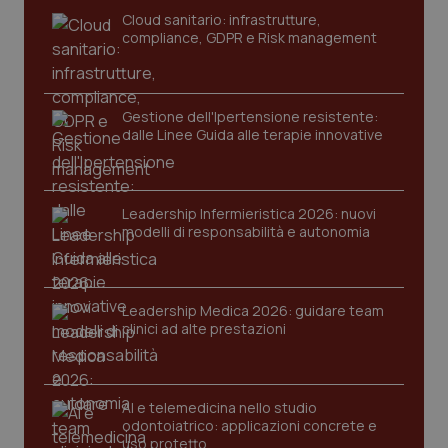
navigazione sulle pagine e l'accesso alle aree
Cloud sanitario: infrastrutture,
protette del sito. Il sito web non è in grado di
compliance, GDPR e Risk management
funzionare correttamente senza questi cookie.
Nome
Fornitore
/
Dominio
Scaden
VISITOR_PRIVACY_METADATA
5 mesi
YouTube
Gestione dell'Ipertensione resistente:
settim
.youtube.com
dalle Linee Guida alle terapie innovative
Leadership Infermieristica 2026: nuovi
modelli di responsabilità e autonomia
Leadership Medica 2026: guidare team
clinici ad alte prestazioni
AI e telemedicina nello studio
odontoiatrico: applicazioni concrete e
CookieScriptConsent
5 mesi
CookieScript
uso protetto
settim
www.quotidianosanita.it