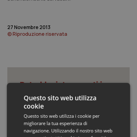
Valle D’Aosta
Oncodermatologia
Veneto
Oncoematologia
27 Novembre 2013
Oncologia & Nutrizione
© Riproduzione riservata
Psoriasi & pelle
Quotidiano Cardiologia
Quotidiano Chirurgia
Potrebbe interessarti in
Scienza e Farmaci
Quotidiano Oncologia
Questo sito web utilizza
cookie
Quotidiano Pediatria
Ebola in Congo. Oms e Africa Cdc:
Questo sito web utilizza i cookie per
“Epidemia più veloce della risposta”.
migliorare la tua esperienza di
Quasi 4mila casi e 1.801 morti
Rene & patologie urogenitali
navigazione. Utilizzando il nostro sito web