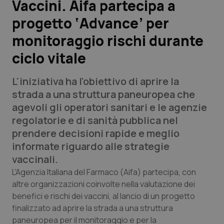
Vaccini. Aifa partecipa a
progetto ‘Advance’ per
Scienza e Farmaci
monitoraggio rischi durante
Studi e Analisi
ciclo vitale
Lettere al direttore
L'iniziativa ha l'obiettivo di aprire la
strada a una struttura paneuropea che
Edizioni Regionali
agevoli gli operatori sanitari e le agenzie
regolatorie e di sanità pubblica nel
QS Pro
prendere decisioni rapide e meglio
informate riguardo alle strategie
Professionisti Sanitari.AI
vaccinali.
L'Agenzia Italiana del Farmaco (Aifa) partecipa, con
Abruzzo
QS Pro Gold
altre organizzazioni coinvolte nella valutazione dei
benefici e rischi dei vaccini, al lancio di un progetto
QS Club
Newsletter
Basilicata
Artrite & artrosi
finalizzato ad aprire la strada a una struttura
paneuropea per il monitoraggio e per la