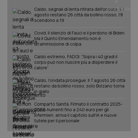
_ga
1 anno
Google LLC
mes
.quotidianosanita.it
Caldo, segnali di lenta ritirata dell'ondata: il 7
agosto restano 26 città da bollino rosso, l'8
scendono a 19
Covid. Il silenzio di Fauci e il perdono di Biden.
Ma il Quinto Emendamento non è
un’ammissione di colpa
Caldo estremo, FADOI: “Sopra i 40 gradi il
corpo può non riuscire più a disperdere il
calore”
Caldo, l’ondata prosegue. Il 7 agosto 26 città
restano da bollino rosso, solo Bolzano torna
in giallo
Comparto Sanità. Firmato il contratto 2025-
2027. Aumenti fino a 240 euro per gli
infermieri, arriva il capitolo sull'IA e nuove
tutele per il personale