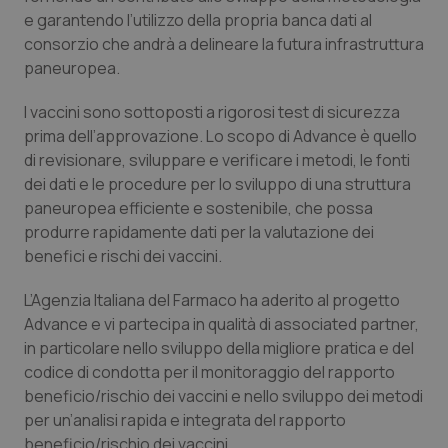
e garantendo l’utilizzo della propria banca dati al
Piemonte
HIV
consorzio che andrà a delineare la futura infrastruttura
paneuropea.
Provincia Autonoma di Bolzano
Infezioni & Febbre
I vaccini sono sottoposti a rigorosi test di sicurezza
prima dell’approvazione. Lo scopo di Advance è quello
Provincia Autonoma di Trento
Ipertensione & Scompenso
di revisionare, sviluppare e verificare i metodi, le fonti
dei dati e le procedure per lo sviluppo di una struttura
Puglia
Malattie rare
paneuropea efficiente e sostenibile, che possa
produrre rapidamente dati per la valutazione dei
Sardegna
Malattia di Crohn & Rettocolite Ulcerosa
benefici e rischi dei vaccini.
Sicilia
Neuroscienze & patologie neurodegenerative
L’Agenzia Italiana del Farmaco ha aderito al progetto
Advance e vi partecipa in qualità di associated partner,
Toscana
Obesità
in particolare nello sviluppo della migliore pratica e del
codice di condotta per il monitoraggio del rapporto
beneficio/rischio dei vaccini e nello sviluppo dei metodi
Umbria
Oftalmologia
per un’analisi rapida e integrata del rapporto
beneficio/rischio dei vaccini.