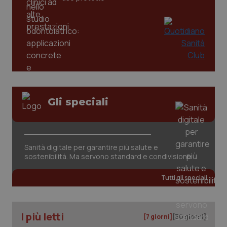
Gli speciali
tracking-sites-ironfish-
www.quotidianosanita.it
4
tracking-enable
settim
2 gior
Sanità digitale per garantire più salute e
sostenibilità. Ma servono standard e condivisione
tracking-sites-ironfish-
www.quotidianosanita.it
4
Tutti gli speciali
session-id
settim
2 gior
I più letti
[7 giorni]
[30 giorni]