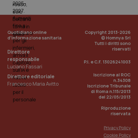
PHPSESSID
Sessio
PHP.net
www.quotidianosanita.it
Quotidiano online
Copyright 2013-2026
d'informazione sanitaria
© Homnya Srl
Tutti i diritti sono
riservati
Direttore
responsabile
P.I. e C.F. 13026241003
Luciano Fassari
Iscrizione al ROC
Direttore editoriale
n.34308
Francesco Maria Avitto
Iscrizione Tribunale
di Roma n.115/2013
del 22/05/2013
Riproduzione
riservata
Privacy Policy
_ga_KM60CM4NPH
.quotidianosanita.it
1 anno
Cookie Policy
mes