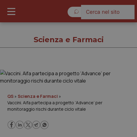
Domenica 9 Agosto 2026
Scienza e Farmaci
Scienza e Farmaci
Cronache
QS
»
Scienza e Farmaci
»
Vaccini. Aifa partecipa a progetto ‘Advance’ per
Governo e Parlamento
monitoraggio rischi durante ciclo vitale
Regioni e Asl
Lavoro e Professioni