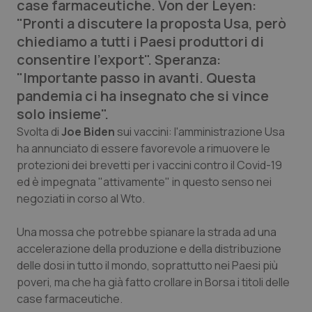
case farmaceutiche. Von der Leyen:
Calabria
Asma & BPCO
"Pronti a discutere la proposta Usa, però
chiediamo a tutti i Paesi produttori di
Campania
Car-T
consentire l'export". Speranza:
"Importante passo in avanti. Questa
Emilia-Romagna
Colesterolo & coronaropatie
pandemia ci ha insegnato che si vince
solo insieme".
Friuli Venezia Giulia
Dermatite Atopica
Svolta di
Joe Biden
sui vaccini: l'amministrazione Usa
ha annunciato di essere favorevole a rimuovere le
Lazio
Diabete & glucometri
protezioni dei brevetti per i vaccini contro il Covid-19
ed è impegnata "attivamente" in questo senso nei
Liguria
Disturbi dell’umore
negoziati in corso al Wto.
Lombardia
Dolore
Una mossa che potrebbe spianare la strada ad una
accelerazione della produzione e della distribuzione
Marche
Donna & Salute
delle dosi in tutto il mondo, soprattutto nei Paesi più
poveri, ma che ha già fatto crollare in Borsa i titoli delle
case farmaceutiche.
Molise
Epatiti