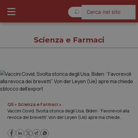
Domenica 9 Agosto 2026
Scienza e Farmaci
Scienza e Farmaci
Cronache
Governo e Parlamento
QS
»
Scienza e Farmaci
»
Vaccini Covid. Svolta storica degli Usa, Biden: “Favorevoli alla
revoca dei brevetti”. Von der Leyen (Ue) apre ma chiede
Regioni e Asl
sblocco dell’export
Lavoro e Professioni