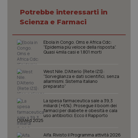
tracking-sites-ironfish-
www.quotidianosanita.it
4
session-id
settim
2 gior
Potrebbe interessarti in
Scienza e Farmaci
_ga
1 anno
Google LLC
mes
.quotidianosanita.it
Ebola in Congo. Oms e Africa Cdc:
“Epidemia più veloce della risposta”.
Quasi 4mila casi e 1.801 morti
West Nile. D’Alterio (Rete IZS):
“Sorveglianza e dati scientifici, senza
allarmismi. Sistema italiano
preparato”
La spesa farmaceutica sale a 39,3
miliardi (+6%). Prosegue il boom dei
farmaci per diabete e obesità e cala
uso antibiotici. Ecco il Rapporto
OsMed 2025
Aifa. Rivisto il Programma attività 2026