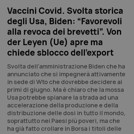
Vaccini Covid. Svolta storica
Scienza e Farmaci
degli Usa, Biden: “Favorevoli
alla revoca dei brevetti”. Von
Studi e Analisi
der Leyen (Ue) apre ma
Lettere al direttore
chiede sblocco dell’export
Edizioni Regionali
Svolta dell’amministrazione Biden che ha
annunciato che si impegnerà attivamente
QS Pro
in sede di Wto che dovrebbe decidere ai
primi di giugno. Ma è chiaro che la mossa
Professionisti Sanitari.AI
Usa potrebbe spianare la strada ad una
accelerazione della produzione e della
Abruzzo
QS Pro Gold
distribuzione delle dosi in tutto il mondo,
soprattutto nei Paesi più poveri, ma che
QS Club
Newsletter
Basilicata
Artrite & artrosi
ha già fatto crollare in Borsa i titoli delle