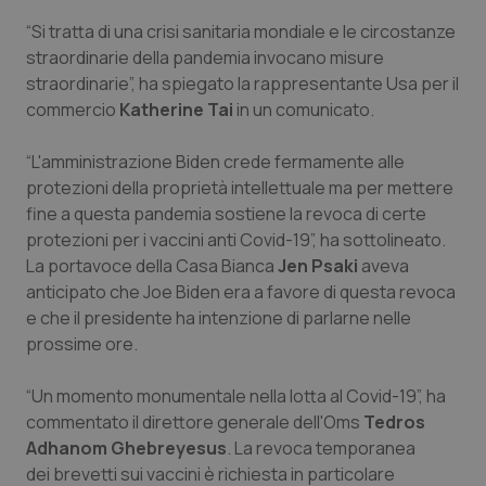
“Si tratta di una crisi sanitaria mondiale e le circostanze
Piemonte
HIV
straordinarie della pandemia invocano misure
straordinarie”, ha spiegato la rappresentante Usa per il
Provincia Autonoma di Bolzano
Infezioni & Febbre
commercio
Katherine Tai
in un comunicato.
Provincia Autonoma di Trento
Ipertensione & Scompenso
“L'amministrazione Biden crede fermamente alle
protezioni della proprietà intellettuale ma per mettere
Puglia
Malattie rare
fine a questa pandemia sostiene la revoca di certe
protezioni per i vaccini anti Covid-19”, ha sottolineato.
Sardegna
Malattia di Crohn & Rettocolite Ulcerosa
La portavoce della Casa Bianca
Jen Psaki
aveva
anticipato che Joe Biden era a favore di questa revoca
e che il presidente ha intenzione di parlarne nelle
Sicilia
Neuroscienze & patologie neurodegenerative
prossime ore.
Toscana
Obesità
“Un momento monumentale nella lotta al Covid-19”, ha
commentato il direttore generale dell'Oms
Tedros
Umbria
Oftalmologia
Adhanom Ghebreyesus
. La revoca temporanea
dei brevetti sui vaccini è richiesta in particolare