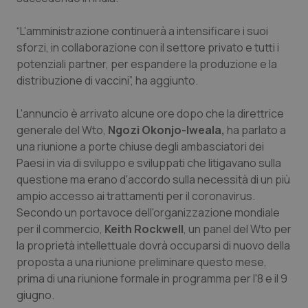
Salute orale & impianti
“L'amministrazione continuerà a intensificare i suoi
sforzi, in collaborazione con il settore privato e tutti i
Sangue & coagulazione
potenziali partner, per espandere la produzione e la
distribuzione di vaccini”, ha aggiunto.
Tiroide
L'annuncio è arrivato alcune ore dopo che la direttrice
Tumore al seno
generale del Wto,
Ngozi Okonjo-Iweala,
ha parlato a
una riunione a porte chiuse degli ambasciatori dei
Tumore ovarico
Paesi in via di sviluppo e sviluppati che litigavano sulla
questione ma erano d'accordo sulla necessità di un più
Tumori del Polmone & Testa Collo
ampio accesso ai trattamenti per il coronavirus.
Secondo un portavoce dell'organizzazione mondiale
per il commercio,
Keith Rockwell
, un panel del Wto per
Tumori gastrointestinali
la proprietà intellettuale dovrà occuparsi di nuovo della
proposta a una riunione preliminare questo mese,
Ulcera & Reflusso
prima di una riunione formale in programma per l'8 e il 9
giugno.
Vaccini