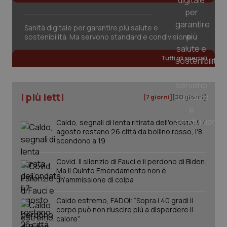
della
può
sessione.
det
vis
web
Sanità digitale per garantire più salute e
uti
sostenibilità. Ma servono standard e condivisione
nuo
ver
dell
Tutti gli speciali
You
__Secure-YNID
.youtube.com
5 mesi 4
Que
settimane
imp
You
I più letti
[7 giorni]
[30 giorni]
ten
pre
del
vid
Caldo, segnali di lenta ritirata dell'ondata: il 7
inco
agosto restano 26 città da bollino rosso, l'8
può
scendono a 19
det
vis
web
Covid. Il silenzio di Fauci e il perdono di Biden.
uti
nuo
Ma il Quinto Emendamento non è
ver
un’ammissione di colpa
dell
You
Caldo estremo, FADOI: “Sopra i 40 gradi il
YSC
Sessione
Que
Google LLC
corpo può non riuscire più a disperdere il
imp
.youtube.com
calore”
You
ten