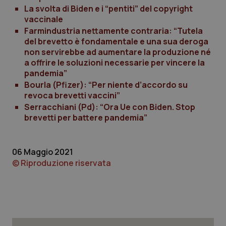
La svolta di Biden e i “pentiti” del copyright
vaccinale
Farmindustria nettamente contraria: “Tutela
del brevetto è fondamentale e una sua deroga
CookieScriptConsent
5 mesi
CookieScript
non servirebbe ad aumentare la produzione né
settim
www.quotidianosanita.it
a offrire le soluzioni necessarie per vincere la
pandemia”
Bourla (Pfizer): “Per niente d’accordo su
revoca brevetti vaccini”
Serracchiani (Pd): “Ora Ue con Biden. Stop
brevetti per battere pandemia”
06 Maggio 2021
© Riproduzione riservata
tracking-sites-ironfish-
www.quotidianosanita.it
4
tracking-enable
settim
2 gior