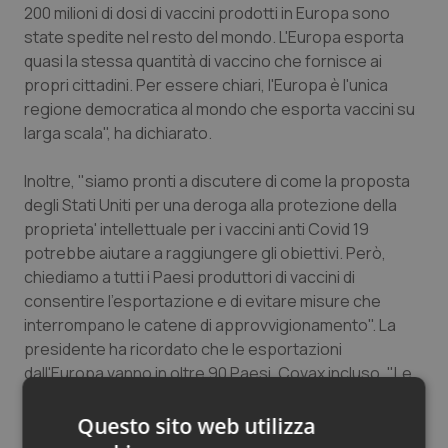
200 milioni di dosi di vaccini prodotti in Europa sono
state spedite nel resto del mondo. L'Europa esporta
quasi la stessa quantità di vaccino che fornisce ai
propri cittadini. Per essere chiari, l'Europa è l'unica
regione democratica al mondo che esporta vaccini su
larga scala", ha dichiarato.
Inoltre, "siamo pronti a discutere di come la proposta
degli Stati Uniti per una deroga alla protezione della
proprieta' intellettuale per i vaccini anti Covid 19
potrebbe aiutare a raggiungere gli obiettivi. Però,
chiediamo a tutti i Paesi produttori di vaccini di
consentire l'esportazione e di evitare misure che
interrompano le catene di approvvigionamento". La
presidente ha ricordato che le esportazioni
dall'Europa vanno in oltre 90 Paesi, Covax incluso. "Le
spedizioni vanno ai nostri stretti alleati come il Canada
o il Regno Unito. I nostri cari amici britannici hanno
Questo sito web utilizza
ricevuto finora dal continente un totale di 28 milioni di