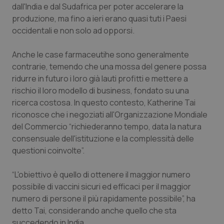
Valle D’Aosta
Oncodermatologia
dall'India e dal Sudafrica per poter accelerare la
produzione, ma fino a ieri erano quasi tuti i Paesi
Veneto
Oncoematologia
occidentali e non solo ad opporsi.
Oncologia & Nutrizione
Anche le case farmaceutihe sono generalmente
contrarie, temendo che una mossa del genere possa
ridurre in futuro i loro già lauti profitti e mettere a
Psoriasi & pelle
rischio il loro modello di business, fondato su una
ricerca costosa. In questo contesto, Katherine Tai
Quotidiano Cardiologia
riconosce che i negoziati all'Organizzazione Mondiale
del Commercio “richiederanno tempo, data la natura
Quotidiano Chirurgia
consensuale dell'istituzione e la complessità delle
questioni coinvolte”.
Quotidiano Oncologia
“L'obiettivo è quello di ottenere il maggior numero
Quotidiano Pediatria
possibile di vaccini sicuri ed efficaci per il maggior
numero di persone il più rapidamente possibile”, ha
Rene & patologie urogenitali
detto Tai, considerando anche quello che sta
succedendo in India.