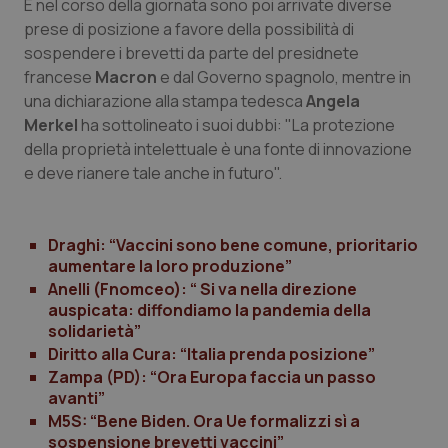
E nel corso della giornata sono poi arrivate diverse
prese di posizione a favore della possibilità di
sospendere i brevetti da parte del presidnete
Necessari
Statistici
Marketing
francese
Macron
e dal Governo spagnolo, mentre in
I cookie necessari contribuiscono a rendere fruibile il
una dichiarazione alla stampa tedesca
Angela
sito web abilitandone funzionalità di base quali la
navigazione sulle pagine e l'accesso alle aree
Merkel
ha sottolineato i suoi dubbi: "La protezione
protette del sito. Il sito web non è in grado di
della proprietà intelettuale è una fonte di innovazione
funzionare correttamente senza questi cookie.
e deve rianere tale anche in futuro".
Nome
Fornitore
/
Dominio
Scaden
VISITOR_PRIVACY_METADATA
5 mesi
YouTube
settim
.youtube.com
Draghi: “Vaccini sono bene comune, prioritario
aumentare la loro produzione”
Anelli (Fnomceo): “ Si va nella direzione
auspicata: diffondiamo la pandemia della
solidarietà”
Diritto alla Cura: “Italia prenda posizione”
Zampa (PD): “Ora Europa faccia un passo
avanti”
M5S: “Bene Biden. Ora Ue formalizzi sì a
sospensione brevetti vaccini”