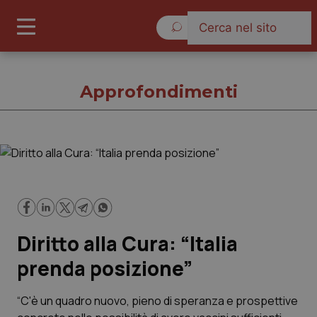
Sabato 8 Agosto 2026
Approfondimenti
Approfondimenti
Cronache
Diritto alla Cura: “Italia
Governo e Parlamento
prenda posizione”
Regioni e Asl
“C'è un quadro nuovo, pieno di speranza e prospettive
Lavoro e Professioni