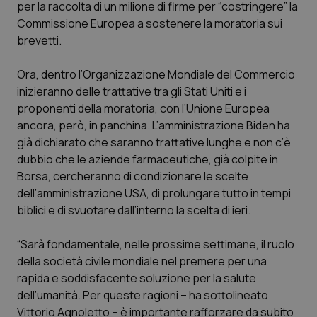
per la raccolta di un milione di firme per “costringere” la
Calabria
Asma & BPCO
Commissione Europea a sostenere la moratoria sui
brevetti.
Campania
Car-T
Ora, dentro l’Organizzazione Mondiale del Commercio
Emilia-Romagna
Colesterolo & coronaropatie
inizieranno delle trattative tra gli Stati Uniti e i
proponenti della moratoria, con l’Unione Europea
Friuli Venezia Giulia
Dermatite Atopica
ancora, però, in panchina. L’amministrazione Biden ha
già dichiarato che saranno trattative lunghe e non c’è
Lazio
Diabete & glucometri
dubbio che le aziende farmaceutiche, già colpite in
Borsa, cercheranno di condizionare le scelte
dell’amministrazione USA, di prolungare tutto in tempi
Liguria
Disturbi dell’umore
biblici e di svuotare dall’interno la scelta di ieri.
Lombardia
Dolore
“Sarà fondamentale, nelle prossime settimane, il ruolo
della società civile mondiale nel premere per una
Marche
Donna & Salute
rapida e soddisfacente soluzione per la salute
dell’umanità. Per queste ragioni – ha sottolineato
Molise
Epatiti
Vittorio Agnoletto – è importante rafforzare da subito