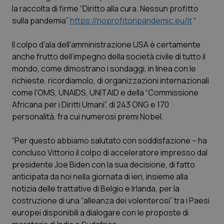
la raccolta di firme “Diritto alla cura. Nessun profitto
Piemonte
HIV
sulla pandemia”
https://noprofitonpandemic.eu/it
“
Provincia Autonoma di Bolzano
Infezioni & Febbre
Il colpo d'ala dell'amministrazione USA è certamente
anche frutto dell’impegno della società civile di tutto il
mondo, come dimostrano i sondaggi, in linea con le
Provincia Autonoma di Trento
Ipertensione & Scompenso
richieste, ricordiamolo, di organizzazioni internazionali
come l'OMS, UNAIDS, UNITAID e della “Commissione
Puglia
Malattie rare
Africana per i Diritti Umani”, di 243 ONG e 170
personalità, fra cui numerosi premi Nobel.
Sardegna
Malattia di Crohn & Rettocolite Ulcerosa
“Per questo abbiamo salutato con soddisfazione – ha
Sicilia
Neuroscienze & patologie neurodegenerative
concluso Vittorio il colpo di acceleratore impresso dal
presidente Joe Biden con la sua decisione, di fatto
Toscana
Obesità
anticipata da noi nella giornata di ieri, insieme alla
notizia delle trattative di Belgio e Irlanda, per la
Umbria
Oftalmologia
costruzione di una “alleanza dei volenterosi” tra i Paesi
europei disponibili a dialogare con le proposte di