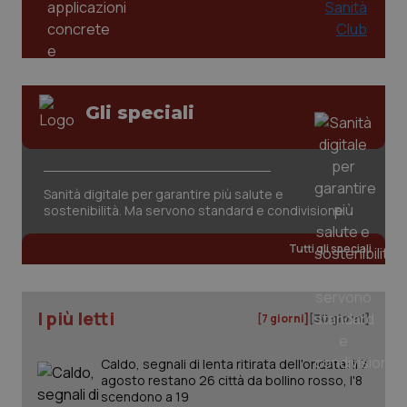
Gli speciali
CookieScriptConsent
5 mesi
CookieScript
settim
www.quotidianosanita.it
Sanità digitale per garantire più salute e
sostenibilità. Ma servono standard e condivisione
Tutti gli speciali
I più letti
[7 giorni]
[30 giorni]
Caldo, segnali di lenta ritirata dell'ondata: il 7
agosto restano 26 città da bollino rosso, l'8
tracking-sites-ironfish-
www.quotidianosanita.it
4
tracking-enable
settim
scendono a 19
2 gior