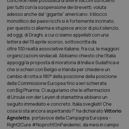
concrete nelle possibilità di avere vaccini sufficienti
per tutti con la sospensione dei brevetti, voluta
Scienza e Farmaci
adesso anche dal “gigante” americano: il blocco
monolitico dei paesi ricchi si è fortemente incrinato,
per questo ci allarma e stupisce ancor di più il silenzio,
Studi e Analisi
ad oggi, di Draghi, a cui ci siamo appellati con una
lettera del 19 aprile scorso, sottoscritta da
Lettere al direttore
oltre 100 realtà associative italiane, fra cui, le maggiori
organizzazioni sindacali. Abbiamo chiesto che l’Italia
Edizioni Regionali
appoggi la proposta di moratoria di India e Sudafrica e
che si schieri con Belgio e Irlanda per chiedere un
QS Pro
cambio di rotta a 180° della posizione della posizione
della Commissione Europea fino a ieri schierata
Professionisti Sanitari.AI
con Big Pharma. Ci auguriamo che le affermazioni
di Ursula von der Leyen di stamattina abbiano un
Abruzzo
QS Pro Gold
seguito immediato e concreto. Italia svegliati! Che
cosa si sta ancora aspettando?” ha dichiarato
Vittorio
QS Club
Newsletter
Agnoletto
, portavoce della Campagna Europea -
Basilicata
Artrite & artrosi
Right2Cure #NoprofitOnPandemic, da mesi in campo