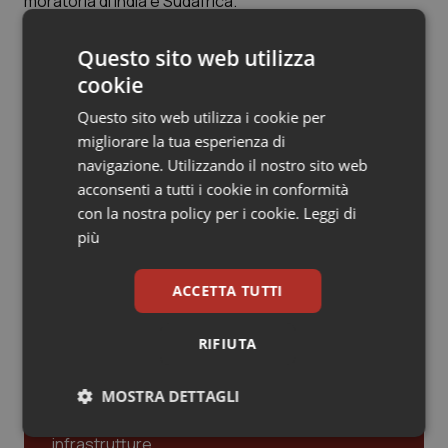
moratoria di India e Sudafrica.
Valle D’Aosta
Oncodermatologia
Veneto
Oncoematologia
Questo sito web utilizza
Articoli correlati:
cookie
Oncologia & Nutrizione
Questo sito web utilizza i cookie per
Vaccini Covid. Svolta storica degli Usa, Biden:
migliorare la tua esperienza di
“Favorevoli alla revoca dei brevetti”. Von der Leyen
Psoriasi & pelle
navigazione. Utilizzando il nostro sito web
(Ue) apre ma chiede sblocco dell’export
acconsenti a tutti i cookie in conformità
06 Maggio 2021
Quotidiano Cardiologia
con la nostra policy per i cookie.
Leggi di
© Riproduzione riservata
più
Quotidiano Chirurgia
ACCETTA TUTTI
Ultime analisi e review da QS Pro
Quotidiano Oncologia
Gold
RIFIUTA
Quotidiano Pediatria
Cloud sanitario: infrastrutture,
MOSTRA DETTAGLI
compliance, GDPR e Risk management
Rene & patologie urogenitali
Necessari
Statistici
Marketing