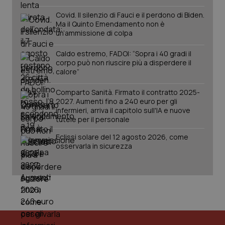
Covid. Il silenzio di Fauci e il perdono di Biden.
Ma il Quinto Emendamento non è
un’ammissione di colpa
tracking-sites-ironfish-
www.quotidianosanita.it
4
session-id
settim
Caldo estremo, FADOI: “Sopra i 40 gradi il
2 gior
corpo può non riuscire più a disperdere il
calore”
Comparto Sanità. Firmato il contratto 2025-
_ga
1 anno
Google LLC
2027. Aumenti fino a 240 euro per gli
mes
.quotidianosanita.it
infermieri, arriva il capitolo sull'IA e nuove
tutele per il personale
Eclissi solare del 12 agosto 2026, come
osservarla in sicurezza