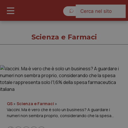
Giovedì 6 Agosto 2026
Scienza e Farmaci
Scienza e Farmaci
Cronache
Governo e Parlamento
QS
»
Scienza e Farmaci
»
Vaccini. Ma è vero che è solo un business? A guardare i
Regioni e Asl
numeri non sembra proprio, considerando che la spesa
totale rappresenta solo l’1,6% della spesa farmaceutica
Lavoro e Professioni
italiana