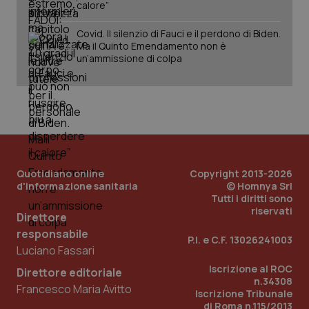
calore”
Fornitore
/
Nome
Scadenza
Descrizion
Dominio
Covid. Il silenzio di Fauci e il perdono di Biden.
Nome
Fornitore
/
Dominio
Scadenza
Des
Ma il Quinto Emendamento non è
_ga_0VMQEQKQ1N
.quotidianosanita.it
1 anno 1
Questo
un’ammissione di colpa
mese
cookie
VISITOR_INFO1_LIVE
5 mesi 4
Que
Google LLC
viene
settimane
imp
.youtube.com
utilizzato
You
da Google
ten
Analytics
pre
per
del
mantener
vid
lo stato
inco
della
può
sessione.
det
vis
web
Quotidiano online
Copyright 2013-2026
uti
d'informazione sanitaria
© Homnya Srl
nuo
ver
Tutti i diritti sono
dell
riservati
Direttore
You
responsabile
__Secure-YNID
.youtube.com
5 mesi 4
Que
P.I. e C.F. 13026241003
settimane
imp
Luciano Fassari
You
ten
Iscrizione al ROC
Direttore editoriale
pre
n.34308
del
Francesco Maria Avitto
Iscrizione Tribunale
vid
inco
di Roma n.115/2013