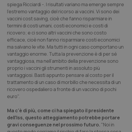
spiega Ricciardi -. I risultati variano ma emerge sempre
Salute orale & impianti
l’estremo vantaggio del ricorso ai vaccini. Vi sono dei
vaccini cost saving, cioè che fanno risparmiare in
Sangue & coagulazione
termini di costi umani, costi economici e costi di
ricovero; e ci sono altri vaccini che sono costo
Tiroide
efficace, cioè non fanno risparmiare costi economici
ma salvano le vite. Ma tutti in ogni caso comportano un
Tumore al seno
vantaggio enorme. Tutta la prevenzione è di per sé
vantaggiosa, ma nell’ambito della prevenzione sono
Tumore ovarico
proprio i vaccini gli strumenti in assoluto più
vantaggiosi. Basti appunto pensare al costo per il
trattamento di un caso di morbillo che necessita di un
Tumori del Polmone & Testa Collo
ricovero ospedaliero a fronte di un vaccino di pochi
euro".
Tumori gastrointestinali
Ma c'è di più, come ci ha spiegato il presidente
Ulcera & Reflusso
dell'Iss, questo atteggiamento potrebbe portare
gravi conseguenze nel prossimo futuro.
"Noi in
Vaccini
questo modo corriamo il rischio di fare la stessa cosa