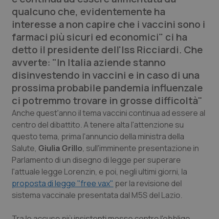
Calabria
Asma & BPCO
qualcuno che, evidentemente ha
interesse a non capire che i vaccini sono i
Campania
Car-T
farmaci più sicuri ed economici" ci ha
detto il presidente dell'Iss Ricciardi. Che
Emilia-Romagna
Colesterolo & coronaropatie
avverte: "In Italia aziende stanno
disinvestendo in vaccini e in caso di una
Friuli Venezia Giulia
Dermatite Atopica
prossima probabile pandemia influenzale
ci potremmo trovare in grosse difficoltà"
Lazio
Diabete & glucometri
Anche quest'anno il tema vaccini continua ad essere al
centro del dibattito. A tenere alta l'attenzione su
Liguria
Disturbi dell’umore
questo tema, prima l'annuncio della ministra della
Salute,
Giulia Grillo
, sull'imminente presentazione in
Lombardia
Dolore
Parlamento di un disegno di legge per superare
l'attuale legge Lorenzin, e poi, negli ultimi giorni, la
proposta di legge "free vax"
per la revisione del
Marche
Donna & Salute
sistema vaccinale presentata dal M5S del Lazio.
Molise
Epatiti
Tra le accuse più insistenti mosse contro l'obbligo