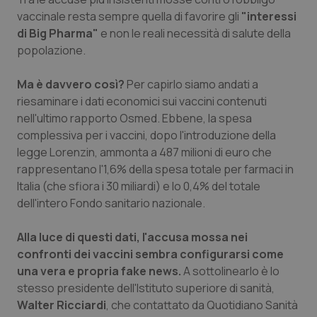
vaccinale resta sempre quella di favorire gli
"interessi
Piemonte
HIV
di Big Pharma"
e non le reali necessità di salute della
popolazione.
Provincia Autonoma di Bolzano
Infezioni & Febbre
Ma è davvero così?
Per capirlo siamo andati a
Provincia Autonoma di Trento
Ipertensione & Scompenso
riesaminare i dati economici sui vaccini contenuti
nell'ultimo rapporto Osmed. Ebbene, la spesa
Puglia
Malattie rare
complessiva per i vaccini, dopo l'introduzione della
legge Lorenzin, ammonta a 487 milioni di euro che
rappresentano l'1,6% della spesa totale per farmaci in
Sardegna
Malattia di Crohn & Rettocolite Ulcerosa
Italia (che sfiora i 30 miliardi) e lo 0,4% del totale
dell'intero Fondo sanitario nazionale.
Sicilia
Neuroscienze & patologie neurodegenerative
Alla luce di questi dati, l'accusa mossa nei
Toscana
Obesità
confronti dei vaccini sembra configurarsi come
una vera e propria fake news.
A sottolinearlo è lo
Umbria
Oftalmologia
stesso presidente dell'Istituto superiore di sanità,
Walter Ricciardi
, che contattato da
Quotidiano Sanità