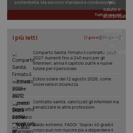
sostenibilità. Ma servono standard e condivisione
Tutti gli speciali
I più letti
[7 giorni]
[30 giorni]
Comparto Sanità. Firmato il contratto 2025-
2027. Aumenti fino a 240 euro per gli
infermieri, arriva il capitolo sull'IA e nuove
tutele per il personale
Eclissi solare del 12 agosto 2026, come
osservarla in sicurezza
_ga_KM60CM4NPH
.quotidianosanita.it
1 anno
mes
Contratto sanità, valorizzati gli infermieri ma
penalizzate le altre professioni
Caldo estremo, FADOI: “Sopra i 40 gradi il
corpo può non riuscire più a disperdere il