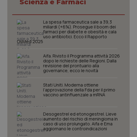
Scienza e Farmaci
La spesa farmaceutica sale a 39,3
miliardi (+6%). Prosegue il boom dei
farmaci per diabete e obesità e cala
uso antibiotici. Ecco il Rapporto
OsMed 2025
Aifa. Rivisto il Programma attività 2026
dopo le richieste delle Regioni. Dalla
revisione del prontuario alla
governance, ecco le novità
Stati Uniti. Moderna ottiene
CookieScriptConsent
5 mesi
CookieScript
l’approvazione della Fda per il primo
settim
www.quotidianosanita.it
vaccino antinfluenzale a mRNA
Desogestrel ed etonogestrel. Lieve
aumento del rischio di meningioma in
caso di uso prolungato. Aifa e Ema
aggiornano le controindicazioni