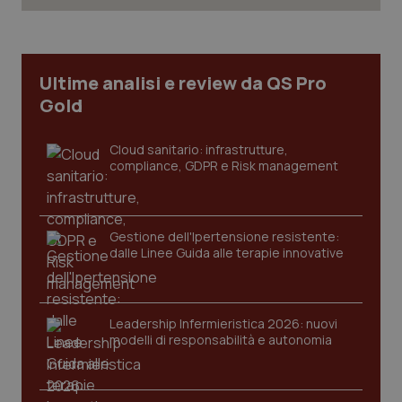
tracking-sites-ironfish-
www.quotidianosanita.it
4
Ultime analisi e review da QS Pro
tracking-enable
settim
2 gior
Gold
Cloud sanitario: infrastrutture,
compliance, GDPR e Risk management
tracking-sites-ironfish-
www.quotidianosanita.it
4
session-id
settim
2 gior
Gestione dell'Ipertensione resistente:
dalle Linee Guida alle terapie innovative
_ga
1 anno
Google LLC
mes
.quotidianosanita.it
Leadership Infermieristica 2026: nuovi
modelli di responsabilità e autonomia