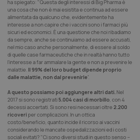
Valle D’Aosta
Oncodermatologia
ha spiegato: "Questa degli interessi di Big Pharma è
una cosa che non è mai esistita e continua ad essere
Veneto
Oncoematologia
alimentata da qualcuno che, evidentemente ha
interesse a non capire che i vaccini sono i farmaci più
sicuri ed economici. È una questione che noi ribadiamo
Oncologia & Nutrizione
da sempre, anche se continuiamo ad essere accusati,
nel mio caso anche personalmente, di essere al soldo
Psoriasi & pelle
di quelle case farmaceutiche che in realtà hanno tutto
l’interesse a far ammalare la gente e non a prevenire le
Quotidiano Cardiologia
malattie.
Il 99% del loro budget dipende proprio
dalle malattie, non dal prevenirle
”.
Quotidiano Chirurgia
A questo possiamo poi aggiungere altri dati.
Nel
Quotidiano Oncologia
2017 si sono registrati
5.004 casi di morbillo
, con 4
decessi accertati. Si sono resi necessari oltre
2.200
Quotidiano Pediatria
ricoveri
per complicazioni. In un ottica
costo/beneficio, quanto incide il ricorso ai vaccini
considerando le mancate ospedalizzazioni ed i costi
Rene & patologie urogenitali
sociali evitati? "Ci sono diversi studi in questo senso –