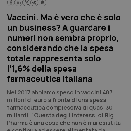
Scienza e Farmaci
Vaccini. Ma è vero che è solo
un business? A guardare i
Studi e Analisi
numeri non sembra proprio,
Lettere al direttore
considerando che la spesa
totale rappresenta solo
Edizioni Regionali
l’1,6% della spesa
QS Pro
farmaceutica italiana
Professionisti Sanitari.AI
Nel 2017 abbiamo speso in vaccini 487
milioni di euro a fronte di una spesa
Abruzzo
QS Pro Gold
farmaceutica complessiva di quasi 30
miliardi. "Questa degli interessi di Big
QS Club
Newsletter
Basilicata
Artrite & artrosi
Pharma è una cosa che non è mai esistita
e continua ad essere alimentata da