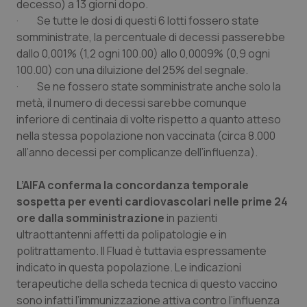
Valle D’Aosta
Oncodermatologia
decesso) a 13 giorni dopo.
· Se tutte le dosi di questi 6 lotti fossero state
somministrate, la percentuale di decessi passerebbe
Veneto
Oncoematologia
dallo 0,001% (1,2 ogni 100.00) allo 0,0009% (0,9 ogni
100.00) con una diluizione del 25% del segnale.
Oncologia & Nutrizione
· Se ne fossero state somministrate anche solo la
metà, il numero di decessi sarebbe comunque
Psoriasi & pelle
inferiore di centinaia di volte rispetto a quanto atteso
nella stessa popolazione non vaccinata (circa 8.000
Quotidiano Cardiologia
all’anno decessi per complicanze dell’influenza).
Quotidiano Chirurgia
L’AIFA conferma la concordanza temporale
sospetta per eventi cardiovascolari nelle prime 24
Quotidiano Oncologia
ore dalla somministrazione
in pazienti
ultraottantenni affetti da polipatologie e in
politrattamento. Il Fluad è tuttavia espressamente
Quotidiano Pediatria
indicato in questa popolazione. Le indicazioni
terapeutiche della scheda tecnica di questo vaccino
Rene & patologie urogenitali
sono infatti l’immunizzazione attiva contro l’influenza