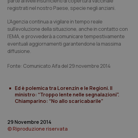
parte ai livelli insufficienti di copertura vaccinale
registrati nel nostro Paese, specie negli anziani.
L’Agenzia continua a vigilare in tempo reale
sull’evoluzione della situazione, anche in contatto con
Necessari
Statistici
Marketing
l’EMA, e provvederà a comunicare tempestivamente
I cookie necessari contribuiscono a rendere fruibile il
eventuali aggiornamenti garantendone la massima
sito web abilitandone funzionalità di base quali la
diffusione.
navigazione sulle pagine e l'accesso alle aree
protette del sito. Il sito web non è in grado di
funzionare correttamente senza questi cookie.
Fonte: Comunicato Aifa del 29 novembre 2014
Nome
Fornitore
/
Dominio
Scaden
VISITOR_PRIVACY_METADATA
5 mesi
YouTube
settim
.youtube.com
Ed è polemica tra Lorenzin e le Regioni. Il
ministro: “Troppo lente nelle segnalazioni”.
Chiamparino: “No allo scaricabarile”
29 Novembre 2014
© Riproduzione riservata