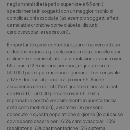
negli anziani (di età pari o superiore a 65 anni),
Salute orale & impianti
specialmente in soggetti con un maggior rischio di
complicazioni associate (ad esempio soggetti affetti
Sangue & coagulazione
da malattie croniche come diabete, disturbi
cardiovascolari e respiratori).
Tiroide
È importante quindi contestualizzare il numero atteso
di decessi in questa popolazione in relazione alle dosi
Tumore al seno
realmente somministrate. La popolazione italiana over
65 è pari a 12.5 milioni di persone; di queste circa
Tumore ovarico
500.000 purtroppo muoiono ogni anno, il che equivale
a 1.369 decessi al giorno tra gli over 65. Anche
Tumori del Polmone & Testa Collo
assumendo che solo il 10% di questi si siano vaccinati
con Fluad (= 50.000 persone over 65, stima
Tumori gastrointestinali
improbabile perché verosimilmente in questa fascia
d’età sono molti di più), avremmo 136 persone
Ulcera & Reflusso
decedute in questa popolazione al giorno (le cui cause
dovrebbero essere per il 65% cardiovascolari; 13%
Vaccini
respiratorie; 6% gastroenteriche; 5% sistema