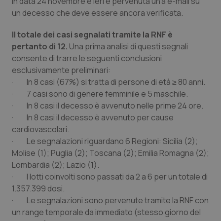
in data 24 novembre e ieri è pervenuta un'a e-mail su
un decesso che deve essere ancora verificata.
Piemonte
HIV
Il totale dei casi segnalati tramite la RNF è
Provincia Autonoma di Bolzano
Infezioni & Febbre
pertanto di 12.
Una prima analisi di questi segnali
consente di trarre le seguenti conclusioni
Provincia Autonoma di Trento
Ipertensione & Scompenso
esclusivamente preliminari:
· In 8 casi (67%) si tratta di persone di età ≥ 80 anni.
· 7 casi sono di genere femminile e 5 maschile.
Puglia
Malattie rare
· In 8 casi il decesso è avvenuto nelle prime 24 ore.
· In 8 casi il decesso è avvenuto per cause
Sardegna
Malattia di Crohn & Rettocolite Ulcerosa
cardiovascolari.
· Le segnalazioni riguardano 6 Regioni: Sicilia (2);
Sicilia
Neuroscienze & patologie neurodegenerative
Molise (1); Puglia (2); Toscana (2); Emilia Romagna (2);
Lombardia (2); Lazio (1).
Toscana
Obesità
· I lotti coinvolti sono passati da 2 a 6 per un totale di
1.357.399 dosi.
Umbria
Oftalmologia
· Le segnalazioni sono pervenute tramite la RNF con
un range temporale da immediato (stesso giorno del