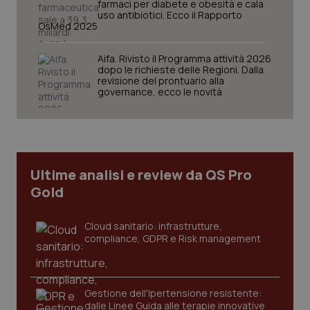
farmaci per diabete e obesità e cala
uso antibiotici. Ecco il Rapporto
OsMed 2025
tracking-sites-ironfish-
www.quotidianosanita.it
4
session-id
settim
2 gior
Aifa. Rivisto il Programma attività 2026
dopo le richieste delle Regioni. Dalla
revisione del prontuario alla
governance, ecco le novità
_ga
1 anno
Google LLC
mes
.quotidianosanita.it
Ultime analisi e review da QS Pro
Gold
Cloud sanitario: infrastrutture,
compliance, GDPR e Risk management
Gestione dell'Ipertensione resistente:
dalle Linee Guida alle terapie innovative