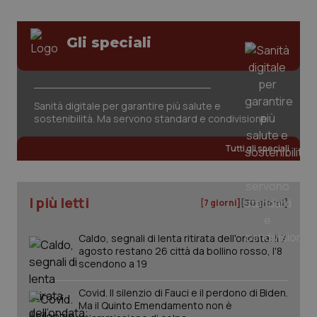
Gli speciali
_ga_KM60CM4NPH
.quotidianosanita.it
1 anno
Sanità digitale per garantire più salute e
mes
sostenibilità. Ma servono standard e condivisione
Tutti gli speciali
I più letti
[7 giorni]
[30 giorni]
Fornitore
/
Caldo, segnali di lenta ritirata dell'ondata: il 7
Nome
Scadenza
Descrizion
Dominio
agosto restano 26 città da bollino rosso, l'8
Nome
Fornitore
/
Dominio
Scadenza
Des
scendono a 19
_ga_0VMQEQKQ1N
.quotidianosanita.it
1 anno 1
Questo
mese
cookie
VISITOR_INFO1_LIVE
5 mesi 4
Que
Google LLC
viene
settimane
imp
.youtube.com
Covid. Il silenzio di Fauci e il perdono di Biden.
utilizzato
You
Ma il Quinto Emendamento non è
da Google
ten
Analytics