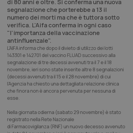
di 80 anni e oltre. Si conferma una nuova
Calabria
Asma & BPCO
segnalazione che porterebbe a 13 il
numero dei morti ma che è tuttora sotto
Campania
Car-T
verifica. L'Aifa conferma in ogni caso
"l’importanza della vaccinazione
Emilia-Romagna
Colesterolo & coronaropatie
antinfluenzale".
L'AIFA informa che dopo il divieto di utilizzo dei lotti
Friuli Venezia Giulia
Dermatite Atopica
143301 e 142701 del vaccino FLUAD successivo alla
segnalazione di tre decessi avvenuti tra il 7 e il 18
Lazio
Diabete & glucometri
novembre, ieri sono state inserite altre 8 segnalazioni
(decessi avvenuti tra il 15 e il 28 novembre) di cui
Liguria
Disturbi dell’umore
l’Agenzia ha chiesto una dettagliata relazione clinica
che finora non è ancora pervenuta per nessuna di
Lombardia
Dolore
esse.
Nella giornata odierna (sabato 29 novembre) è stato
Marche
Donna & Salute
registrato nella Rete Nazionale
di Farmacovigilanza (RNF) un nuovo decesso avvenuto
Molise
Epatiti