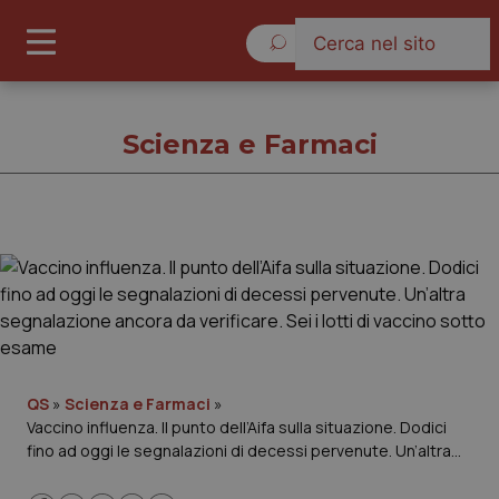
Sabato 8 Agosto 2026
Scienza e Farmaci
Scienza e Farmaci
Cronache
Governo e Parlamento
QS
»
Scienza e Farmaci
»
Vaccino influenza. Il punto dell’Aifa sulla situazione. Dodici
Regioni e Asl
fino ad oggi le segnalazioni di decessi pervenute. Un’altra
segnalazione ancora da verificare. Sei i lotti di vaccino sotto
Lavoro e Professioni
esame