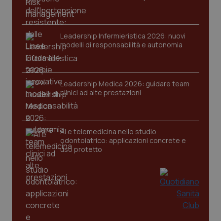
Leadership Infermieristica 2026: nuovi
modelli di responsabilità e autonomia
Leadership Medica 2026: guidare team
clinici ad alte prestazioni
PHPSESSID
Sessio
PHP.net
www.quotidianosanita.it
AI e telemedicina nello studio
odontoiatrico: applicazioni concrete e
uso protetto