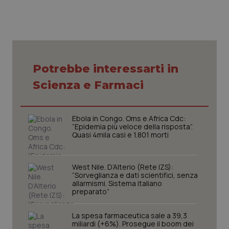
Potrebbe interessarti in
CookieScriptConsent
5 mesi
CookieScript
settim
www.quotidianosanita.it
Scienza e Farmaci
Ebola in Congo. Oms e Africa Cdc:
“Epidemia più veloce della risposta”.
Quasi 4mila casi e 1.801 morti
West Nile. D’Alterio (Rete IZS):
“Sorveglianza e dati scientifici, senza
allarmismi. Sistema italiano
preparato”
tracking-sites-ironfish-
www.quotidianosanita.it
4
tracking-enable
settim
2 gior
La spesa farmaceutica sale a 39,3
miliardi (+6%). Prosegue il boom dei