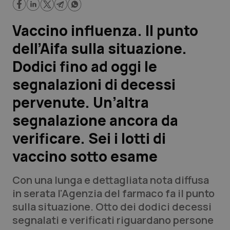
Scienza e Farmaci
Vaccino influenza. Il punto
dell’Aifa sulla situazione.
Studi e Analisi
Dodici fino ad oggi le
Lettere al direttore
segnalazioni di decessi
pervenute. Un’altra
Edizioni Regionali
segnalazione ancora da
QS Pro
verificare. Sei i lotti di
vaccino sotto esame
Professionisti Sanitari.AI
Con una lunga e dettagliata nota diffusa
Abruzzo
QS Pro Gold
in serata l'Agenzia del farmaco fa il punto
sulla situazione. Otto dei dodici decessi
QS Club
Newsletter
Basilicata
Artrite & artrosi
segnalati e verificati riguardano persone