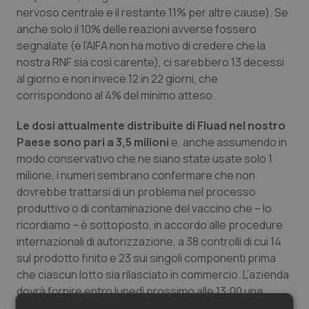
nervoso centrale e il restante 11% per altre cause). Se
anche solo il 10% delle reazioni avverse fossero
segnalate (e l’AIFA non ha motivo di credere che la
nostra RNF sia così carente), ci sarebbero 13 decessi
al giorno e non invece 12 in 22 giorni, che
corrispondono al 4% del minimo atteso.
Le dosi attualmente distribuite di Fluad nel nostro
Paese sono pari a 3,5 milioni
e, anche assumendo in
modo conservativo che ne siano state usate solo 1
milione, i numeri sembrano confermare che non
dovrebbe trattarsi di un problema nel processo
produttivo o di contaminazione del vaccino che – lo
ricordiamo – è sottoposto, in accordo alle procedure
internazionali di autorizzazione, a 38 controlli di cui 14
sul prodotto finito e 23 sui singoli componenti prima
che ciascun lotto sia rilasciato in commercio. L’azienda
dovrà fornire entro lunedì prossimo alle 13:00 una
relazione di aggiornamento su tutti i controlli di qualità