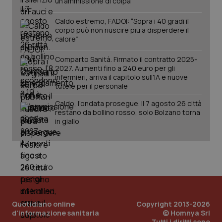
un’ammissione di colpa
pre
per
del
mantener
vid
lo stato
Caldo estremo, FADOI: “Sopra i 40 gradi il
inco
della
può
corpo può non riuscire più a disperdere il
sessione.
det
calore”
vis
web
uti
Comparto Sanità. Firmato il contratto 2025-
nuo
2027. Aumenti fino a 240 euro per gli
ver
infermieri, arriva il capitolo sull'IA e nuove
dell
You
tutele per il personale
__Secure-YNID
.youtube.com
5 mesi 4
Que
Caldo, l’ondata prosegue. Il 7 agosto 26 città
settimane
imp
restano da bollino rosso, solo Bolzano torna
You
ten
in giallo
pre
del
vid
inco
può
det
vis
web
uti
nuo
ver
dell
Quotidiano online
Copyright 2013-2026
You
d'informazione sanitaria
© Homnya Srl
Tutti i diritti sono