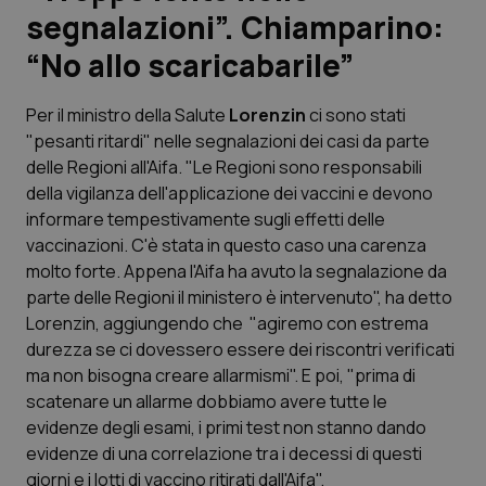
segnalazioni”. Chiamparino:
Scienza e Farmaci
“No allo scaricabarile”
Studi e Analisi
Per il ministro della Salute
Lorenzin
ci sono stati
"pesanti ritardi" nelle segnalazioni dei casi da parte
Lettere al direttore
delle Regioni all'Aifa. "Le Regioni sono responsabili
della vigilanza dell'applicazione dei vaccini e devono
Edizioni Regionali
informare tempestivamente sugli effetti delle
vaccinazioni. C'è stata in questo caso una carenza
molto forte. Appena l'Aifa ha avuto la segnalazione da
QS Pro
parte delle Regioni il ministero è intervenuto", ha detto
Lorenzin, aggiungendo che "agiremo con estrema
Professionisti Sanitari.AI
durezza se ci dovessero essere dei riscontri verificati
ma non bisogna creare allarmismi". E poi, "prima di
Abruzzo
QS Pro Gold
scatenare un allarme dobbiamo avere tutte le
evidenze degli esami, i primi test non stanno dando
QS Club
Newsletter
Basilicata
Artrite & artrosi
evidenze di una correlazione tra i decessi di questi
giorni e i lotti di vaccino ritirati dall'Aifa".