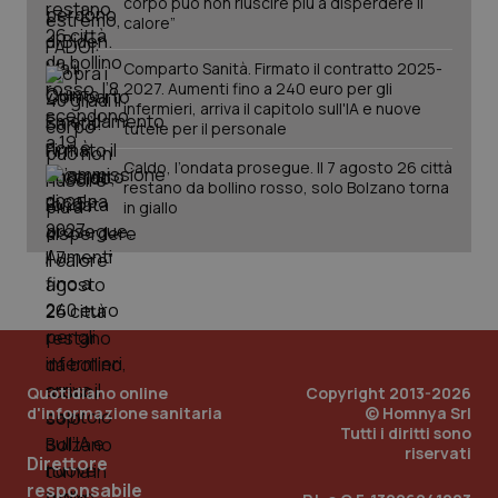
corpo può non riuscire più a disperdere il
calore”
Comparto Sanità. Firmato il contratto 2025-
2027. Aumenti fino a 240 euro per gli
infermieri, arriva il capitolo sull'IA e nuove
tutele per il personale
tracking-sites-ironfish-
www.quotidianosanita.it
4
tracking-enable
settim
Caldo, l’ondata prosegue. Il 7 agosto 26 città
2 gior
restano da bollino rosso, solo Bolzano torna
in giallo
tracking-sites-ironfish-
www.quotidianosanita.it
4
session-id
settim
2 gior
Quotidiano online
Copyright 2013-2026
_ga
1 anno
Google LLC
d'informazione sanitaria
© Homnya Srl
mes
.quotidianosanita.it
Tutti i diritti sono
riservati
Direttore
responsabile