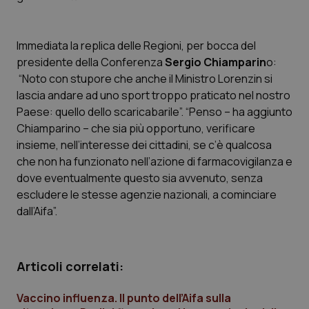
Calabria
Asma & BPCO
Immediata la replica delle Regioni, per bocca del
Campania
Car-T
presidente della Conferenza
Sergio Chiamparin
o:
“Noto con stupore che anche il Ministro Lorenzin si
Emilia-Romagna
Colesterolo & coronaropatie
lascia andare ad uno sport troppo praticato nel nostro
Paese: quello dello scaricabarile”. “Penso – ha aggiunto
Friuli Venezia Giulia
Dermatite Atopica
Chiamparino – che sia più opportuno, verificare
insieme, nell’interesse dei cittadini, se c’è qualcosa
Lazio
Diabete & glucometri
che non ha funzionato nell’azione di farmacovigilanza e
dove eventualmente questo sia avvenuto, senza
Liguria
Disturbi dell’umore
escludere le stesse agenzie nazionali, a cominciare
dall’Aifa”.
Lombardia
Dolore
Marche
Donna & Salute
Articoli correlati:
Molise
Epatiti
Vaccino influenza. Il punto dell’Aifa sulla