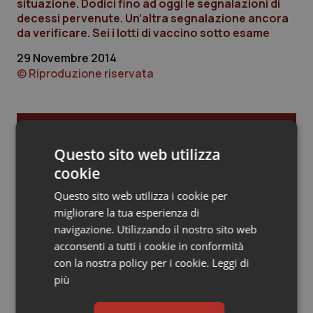
situazione. Dodici fino ad oggi le segnalazioni di
decessi pervenute. Un’altra segnalazione ancora
Piemonte
HIV
da verificare. Sei i lotti di vaccino sotto esame
29 Novembre 2014
Provincia Autonoma di Bolzano
Infezioni & Febbre
© Riproduzione riservata
Provincia Autonoma di Trento
Ipertensione & Scompenso
Puglia
Malattie rare
Ultime analisi e review da QS Pro
Gold
Questo sito web utilizza
Sardegna
Malattia di Crohn & Rettocolite Ulcerosa
cookie
Cloud sanitario: infrastrutture,
Questo sito web utilizza i cookie per
compliance, GDPR e Risk management
Sicilia
Neuroscienze & patologie neurodegenerative
migliorare la tua esperienza di
navigazione. Utilizzando il nostro sito web
Toscana
Obesità
acconsenti a tutti i cookie in conformità
Gestione dell'Ipertensione resistente:
con la nostra policy per i cookie.
Leggi di
dalle Linee Guida alle terapie innovative
Umbria
Oftalmologia
più