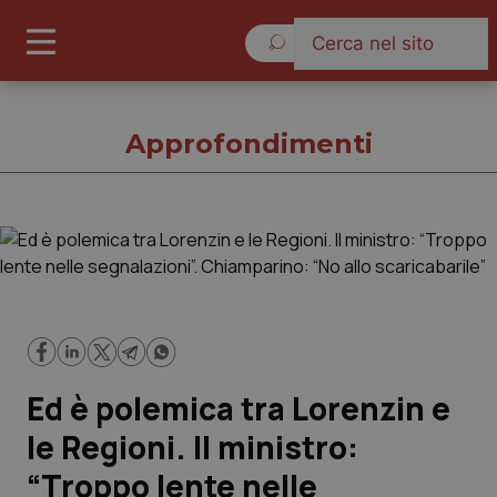
Sabato 8 Agosto 2026
Approfondimenti
Approfondimenti
Cronache
Governo e Parlamento
Ed è polemica tra Lorenzin e
Regioni e Asl
le Regioni. Il ministro:
“Troppo lente nelle
Lavoro e Professioni