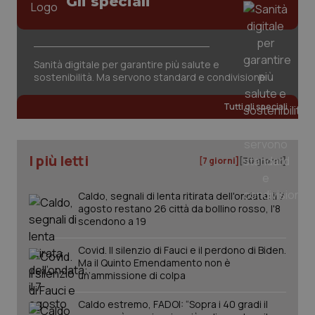
Gli speciali
VISITOR_PRIVACY_METADATA
5 mesi
YouTube
Salute orale & impianti
settim
.youtube.com
Sangue & coagulazione
Sanità digitale per garantire più salute e
sostenibilità. Ma servono standard e condivisione
Tiroide
Tutti gli speciali
Tumore al seno
I più letti
Tumore ovarico
[7 giorni]
[30 giorni]
Caldo, segnali di lenta ritirata dell'ondata: il 7
Tumori del Polmone & Testa Collo
agosto restano 26 città da bollino rosso, l'8
scendono a 19
CookieScriptConsent
5 mesi
CookieScript
Tumori gastrointestinali
settim
www.quotidianosanita.it
Covid. Il silenzio di Fauci e il perdono di Biden.
Ma il Quinto Emendamento non è
Ulcera & Reflusso
un’ammissione di colpa
Caldo estremo, FADOI: “Sopra i 40 gradi il
Vaccini