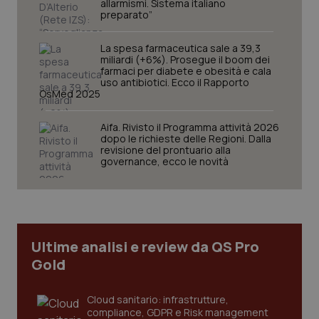
allarmismi. Sistema italiano
preparato”
PHPSESSID
Sessio
PHP.net
www.quotidianosanita.it
La spesa farmaceutica sale a 39,3
miliardi (+6%). Prosegue il boom dei
farmaci per diabete e obesità e cala
uso antibiotici. Ecco il Rapporto
OsMed 2025
Aifa. Rivisto il Programma attività 2026
dopo le richieste delle Regioni. Dalla
revisione del prontuario alla
governance, ecco le novità
Ultime analisi e review da QS Pro
Gold
_ga_KM60CM4NPH
.quotidianosanita.it
1 anno
mes
Cloud sanitario: infrastrutture,
compliance, GDPR e Risk management