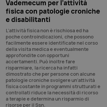
Vademecum per l’attività
fisica con patologie croniche
Scienza e Farmaci
e disabilitanti
Studi e Analisi
L’attività fisica non è rischiosa ed ha
Lettere al direttore
poche controindicazioni, che possono
facilmente essere identificate nel corso
Edizioni Regionali
della visita medica e eventualmente
approfondite con opportuni
QS Pro
accertamenti. Può inoltre fare
risparmiare, la ricerca ha infatti
Professionisti Sanitari.AI
dimostrato che per persone con alcune
patologie croniche svolgere un’attività
Abruzzo
QS Pro Gold
fisica costante in programmi strutturati e
controllati riduce la necessità di ricorso
QS Club
Newsletter
Basilicata
Artrite & artrosi
a terapie e determina un risparmio di
risorse per il Ssn.