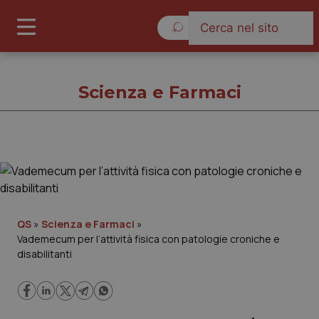
Lunedì 10 Agosto 2026
Scienza e Farmaci
Scienza e Farmaci
Cronache
QS
»
Scienza e Farmaci
»
Vademecum per l’attività fisica con patologie croniche e
Governo e Parlamento
disabilitanti
Regioni e Asl
Lavoro e Professioni