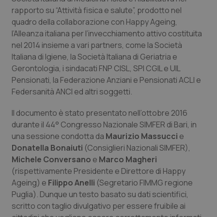
rapporto su “Attività fisica e salute”, prodotto nel
Piemonte
HIV
quadro della collaborazione con Happy Ageing,
l’Alleanza italiana per l’invecchiamento attivo costituita
Provincia Autonoma di Bolzano
Infezioni & Febbre
nel 2014 insieme a vari partners, come la Società
Italiana di Igiene, la Società Italiana di Geriatria e
Provincia Autonoma di Trento
Ipertensione & Scompenso
Gerontologia, i sindacati FNP CISL, SPI CGIL e UIL
Pensionati, la Federazione Anziani e Pensionati ACLI e
Federsanità ANCI ed altri soggetti.
Puglia
Malattie rare
Il documento è stato presentato nell’ottobre 2016
Sardegna
Malattia di Crohn & Rettocolite Ulcerosa
durante il 44° Congresso Nazionale SIMFER di Bari, in
una sessione condotta da
Maurizio Massucci
e
Sicilia
Neuroscienze & patologie neurodegenerative
Donatella Bonaiuti
(Consiglieri Nazionali SIMFER),
Michele Conversano
e
Marco Magheri
Toscana
Obesità
(rispettivamente Presidente e Direttore di Happy
Ageing) e
Filippo Anelli
(Segretario FIMMG regione
Umbria
Oftalmologia
Puglia). Dunque un testo basato su dati scientifici,
scritto con taglio divulgativo per essere fruibile ai