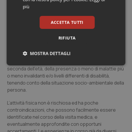
Ma come può orientarsi una persona che voglia
più
mantenersi o diventare attivo, anche nelle età
avanzate, ed intenda iniziare un programma di attività
ACCETTA TUTTI
fisica? A quale tipo di attività orientarsi ed a chi
rivolgersi? La risposta è di rivolgersi al proprio Medico
RIFIUTA
di Medicina Generale o, nel caso di persone con
patologie disabilitanti, al medico Fisiatra. Questi, dopo
MOSTRA DETTAGLI
una valutazione clinica, indicherà un programma
ritagliato per quella persona che sarà diverso a
Necessari
Statistici
Marketing
seconda dell'età, della presenza o meno di malattie più
o meno invalidanti e/o livelli differenti di disabilità,
tenendo conto della situazione socio-ambientale della
persona.
L’attività fisica non è rischiosa ed ha poche
Necessari
Statistici
Marketing
controindicazioni, che possono facilmente essere
identificate nel corso della visita medica, e
I cookie necessari contribuiscono a rendere fruibile il
sito web abilitandone funzionalità di base quali la
eventualmente approfondite con opportuni
navigazione sulle pagine e l'accesso alle aree
accertamenti. Le esperienze in corso già da diversi