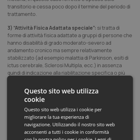
transitorio e cessa poco dopo il termine del periodo di
trattamento.
3)
“Attività Fisica Adattata speciale”:
si tratta di
forme di attività fisica adattate a gruppi di persone che
hanno disabilità di grado moderato-severo ad
andamento cronico ma sempre relativamente
stabilizzato (ad esempio malattia di Parkinson, esiti di
ictus cerebrale, Sclerosi Multipla, ecc.) in assenza
quindi di indicazione alla riabilitazione specifica o più
spesso al termine di questa.
Questo sito web utilizza
Si tratta quindi di sfatare lo stereotipo, purtroppo
cookie
ancora frequente, per il quale l’attività fisica possa
nuocere alla persona con disabilità. E’ vero tutto il
Questo sito web utilizza i cookie per
contrario: l’adozione di uno stile di vita sedentario
migliorare la tua esperienza di
contribuisce quasi sempre ad aggravare gli effetti
navigazione. Utilizzando il nostro sito web
negativi di una patologia disabilitante.
acconsenti a tutti i cookie in conformità
con la nostra policy per i cookie.
Leggi di