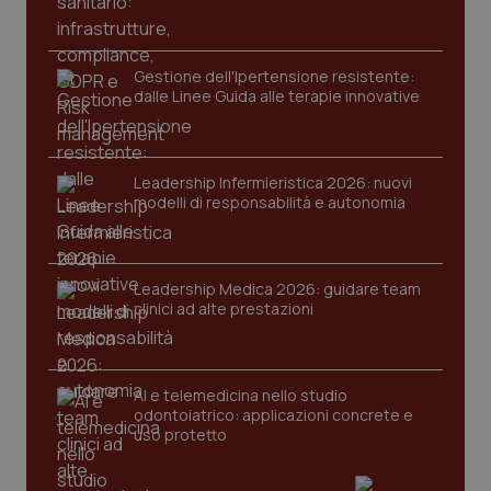
Gestione dell'Ipertensione resistente:
dalle Linee Guida alle terapie innovative
Fornitore
/
Nome
Scadenza
Descrizion
Dominio
Leadership Infermieristica 2026: nuovi
Nome
Fornitore
/
Dominio
Scadenza
Des
modelli di responsabilità e autonomia
_ga_0VMQEQKQ1N
.quotidianosanita.it
1 anno 1
Questo
mese
cookie
VISITOR_INFO1_LIVE
5 mesi 4
Que
Google LLC
viene
settimane
imp
.youtube.com
utilizzato
You
da Google
ten
Leadership Medica 2026: guidare team
Analytics
pre
per
del
clinici ad alte prestazioni
mantener
vid
lo stato
inco
della
può
sessione.
det
vis
AI e telemedicina nello studio
web
odontoiatrico: applicazioni concrete e
uti
nuo
uso protetto
ver
dell
You