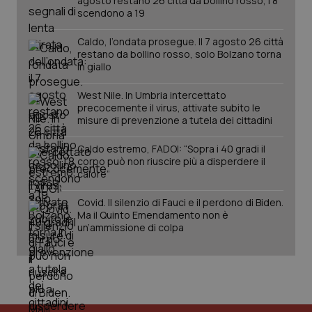
agosto restano 26 città da bollino rosso, l'8
per
del
scendono a 19
ute
Caldo, l’ondata prosegue. Il 7 agosto 26 città
tracking-sites-
www.quotidianosanita.it
4
Que
ironfish-tracking-
settimane
imp
restano da bollino rosso, solo Bolzano torna
named-enable
2 giorni
dal
in giallo
per 
sis
sol
West Nile. In Umbria intercettato
ute
precocemente il virus, attivate subito le
ide
misure di prevenzione a tutela dei cittadini
Wel
Caldo estremo, FADOI: “Sopra i 40 gradi il
corpo può non riuscire più a disperdere il
calore”
Covid. Il silenzio di Fauci e il perdono di Biden.
Ma il Quinto Emendamento non è
un’ammissione di colpa