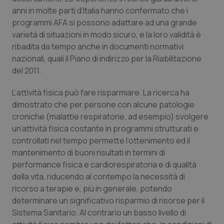
protette del sito. Il sito web non è in grado di
funzionare correttamente senza questi cookie.
anni in molte parti d’Italia hanno confermato che i
programmi AFA si possono adattare ad una grande
Nome
Fornitore
/
Dominio
Scaden
varietà di situazioni in modo sicuro, e la loro validità è
VISITOR_PRIVACY_METADATA
5 mesi
YouTube
ribadita da tempo anche in documenti normativi
settim
.youtube.com
nazionali, quali il Piano di indirizzo per la Riabilitazione
del 2011.
L’attività fisica può fare risparmiare. La ricerca ha
dimostrato che per persone con alcune patologie
croniche (malattie respiratorie, ad esempio) svolgere
un’attività fisica costante in programmi strutturati e
controllati nel tempo permette l’ottenimento ed il
mantenimento di buoni risultati in termini di
performance fisica e cardiorespiratoria e di qualità
della vita, riducendo al contempo la necessità di
ricorso a terapie e, più in generale, potendo
determinare un significativo risparmio di risorse per il
CookieScriptConsent
5 mesi
CookieScript
settim
www.quotidianosanita.it
Sistema Sanitario. Al contrario un basso livello di