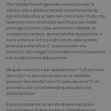
Calabria
Asma & BPCO
Che l’attività fisica in generale sia benefica per la
salute e che si debba praticarla costantemente ad
ogni età della vita è un dato ben conosciuto. Il fatto che
Campania
Car-T
l’esercizio fisico strutturato sia efficace per molte
patologie croniche come ad esempio il diabete, lo
Emilia-Romagna
Colesterolo & coronaropatie
scompenso cardiaco, alcune malattie neoplastiche, il
mal di schiena e l’artrosi è dimostrato dalla recente
Friuli Venezia Giulia
Dermatite Atopica
letteratura scientifica. E’ risaputo inoltre che
l’esercizio fisico migliora il tono dell’umore e l’autostima
Lazio
Diabete & glucometri
e la socializzazione delle persone.
Liguria
Disturbi dell’umore
Ma quale esercizio e per quali persone? Tutti possono
fare tutto? Le persone anziane e con disabilità
Lombardia
Dolore
possono fare attività fisica? Ci sono dei rischi? E chi
può indirizzare correttamente queste persone
all’attività fisica?
Marche
Donna & Salute
A queste domande ha cercato di dare risposta la
Molise
Epatiti
Società Italiana di Medicina Fisica e Riabilitativa nel