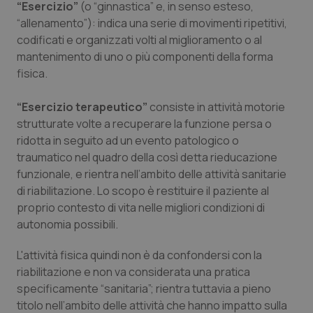
“Esercizio”
(o “ginnastica” e, in senso esteso,
Salute orale & impianti
“allenamento”): indica una serie di movimenti ripetitivi,
codificati e organizzati volti al miglioramento o al
Sangue & coagulazione
mantenimento di uno o più componenti della forma
fisica.
Tiroide
“Esercizio terapeutico”
consiste in attività motorie
strutturate volte a recuperare la funzione persa o
Tumore al seno
ridotta in seguito ad un evento patologico o
traumatico nel quadro della così detta rieducazione
Tumore ovarico
funzionale, e rientra nell’ambito delle attività sanitarie
di riabilitazione. Lo scopo è restituire il paziente al
Tumori del Polmone & Testa Collo
proprio contesto di vita nelle migliori condizioni di
autonomia possibili.
Tumori gastrointestinali
L'attività fisica quindi non è da confondersi con la
Ulcera & Reflusso
riabilitazione e non va considerata una pratica
specificamente “sanitaria”; rientra tuttavia a pieno
titolo nell’ambito delle attività che hanno impatto sulla
Vaccini