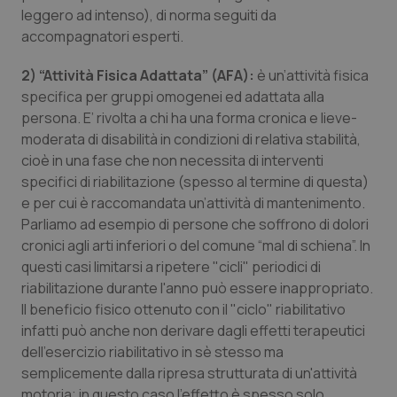
leggero ad intenso), di norma seguiti da
accompagnatori esperti.
2)
“Attività Fisica Adattata” (AFA):
è un’attività fisica
specifica per gruppi omogenei ed adattata alla
persona. E’ rivolta a chi ha una forma cronica e lieve-
moderata di disabilità in condizioni di relativa stabilità,
cioè in una fase che non necessita di interventi
specifici di riabilitazione (spesso al termine di questa)
e per cui è raccomandata un’attività di mantenimento.
Parliamo ad esempio di persone che soffrono di dolori
cronici agli arti inferiori o del comune “mal di schiena”. In
questi casi limitarsi a ripetere "cicli" periodici di
riabilitazione durante l'anno può essere inappropriato.
Il beneficio fisico ottenuto con il "ciclo" riabilitativo
infatti può anche non derivare dagli effetti terapeutici
dell'esercizio riabilitativo in sè stesso ma
semplicemente dalla ripresa strutturata di un'attività
motoria; in questo caso l’effetto è spesso solo