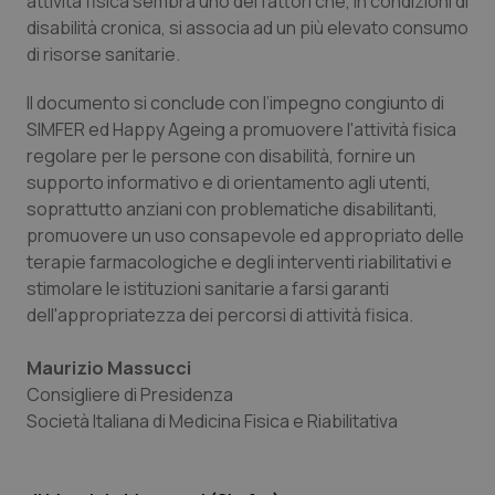
attività fisica sembra uno dei fattori che, in condizioni di
disabilità cronica, si associa ad un più elevato consumo
di risorse sanitarie.
Il documento si conclude con l’impegno congiunto di
SIMFER ed Happy Ageing a promuovere l'attività fisica
regolare per le persone con disabilità, fornire un
supporto informativo e di orientamento agli utenti,
soprattutto anziani con problematiche disabilitanti,
tracking-sites-ironfish-
www.quotidianosanita.it
4
promuovere un uso consapevole ed appropriato delle
tracking-enable
settim
2 gior
terapie farmacologiche e degli interventi riabilitativi e
stimolare le istituzioni sanitarie a farsi garanti
dell'appropriatezza dei percorsi di attività fisica.
tracking-sites-ironfish-
www.quotidianosanita.it
4
Maurizio Massucci
session-id
settim
2 gior
Consigliere di Presidenza
Società Italiana di Medicina Fisica e Riabilitativa
_ga
1 anno
Google LLC
mes
.quotidianosanita.it