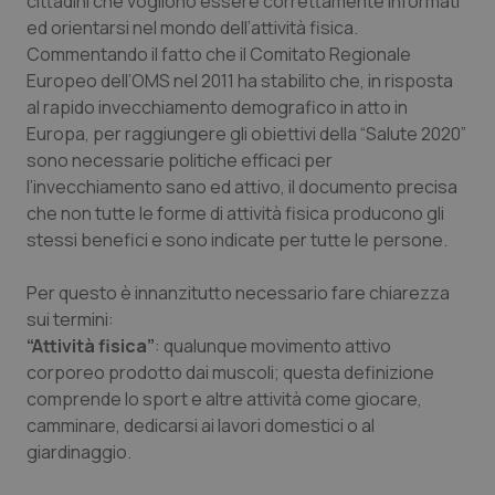
cittadini che vogliono essere correttamente informati
Valle D’Aosta
Oncodermatologia
ed orientarsi nel mondo dell’attività fisica.
Commentando il fatto che il Comitato Regionale
Veneto
Oncoematologia
Europeo dell’OMS nel 2011 ha stabilito che, in risposta
al rapido invecchiamento demografico in atto in
Oncologia & Nutrizione
Europa, per raggiungere gli obiettivi della “Salute 2020”
sono necessarie politiche efficaci per
Psoriasi & pelle
l’invecchiamento sano ed attivo, il documento precisa
che non tutte le forme di attività fisica producono gli
Quotidiano Cardiologia
stessi benefici e sono indicate per tutte le persone.
Quotidiano Chirurgia
Per questo è innanzitutto necessario fare chiarezza
sui termini:
“Attività fisica”
: qualunque movimento attivo
Quotidiano Oncologia
corporeo prodotto dai muscoli; questa definizione
comprende lo sport e altre attività come giocare,
Quotidiano Pediatria
camminare, dedicarsi ai lavori domestici o al
giardinaggio.
Rene & patologie urogenitali