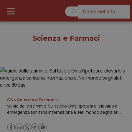
Domenica 9 Agosto 2026
Scienza e Farmaci
Scienza e Farmaci
Cronache
Governo e Parlamento
QS
»
Scienza e Farmaci
»
Vaiolo delle scimmie. Sul tavolo Oms l’ipotesi di elevarlo a
emergenza sanitaria internazionale. Nel mondo segnalati
Regioni e Asl
circa 80 casi
Lavoro e Professioni