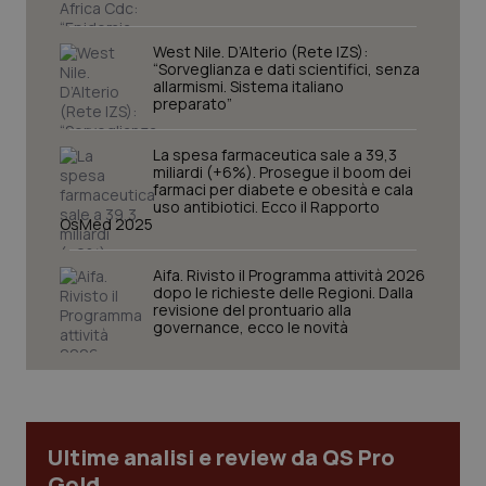
West Nile. D’Alterio (Rete IZS):
“Sorveglianza e dati scientifici, senza
allarmismi. Sistema italiano
preparato”
La spesa farmaceutica sale a 39,3
miliardi (+6%). Prosegue il boom dei
farmaci per diabete e obesità e cala
uso antibiotici. Ecco il Rapporto
OsMed 2025
CookieScriptConsent
5 mesi
CookieScript
settim
www.quotidianosanita.it
Aifa. Rivisto il Programma attività 2026
dopo le richieste delle Regioni. Dalla
revisione del prontuario alla
governance, ecco le novità
Ultime analisi e review da QS Pro
Gold