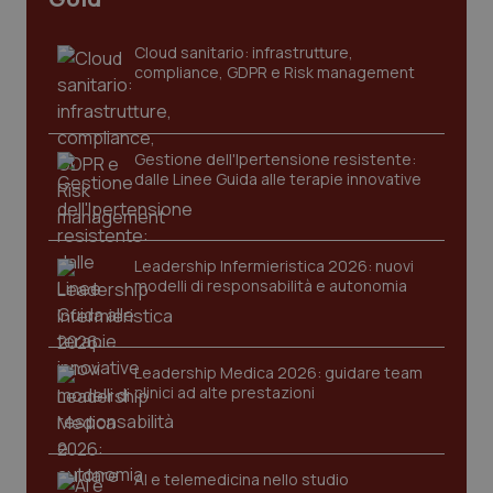
tracking-sites-ironfish-
www.quotidianosanita.it
4
tracking-enable
settim
Cloud sanitario: infrastrutture,
2 gior
compliance, GDPR e Risk management
tracking-sites-ironfish-
www.quotidianosanita.it
4
Gestione dell'Ipertensione resistente:
session-id
settim
dalle Linee Guida alle terapie innovative
2 gior
Leadership Infermieristica 2026: nuovi
_ga
1 anno
Google LLC
modelli di responsabilità e autonomia
mes
.quotidianosanita.it
Leadership Medica 2026: guidare team
clinici ad alte prestazioni
AI e telemedicina nello studio