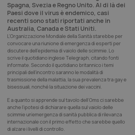
Spagna, Svezia e Regno Unito. Al di là dei
Calabria
Asma & BPCO
Paesi dove il virus è endemico, casi
recenti sono stati riportati anche in
Campania
Car-T
Australia, Canada e Stati Uniti.
Emilia-Romagna
Colesterolo & coronaropatie
L’Organizzazione Mondiale della Sanità starebbe per
convocare una riunione di emergenza di esperti per
discutere dell’epidemia di vaiolo delle scimmie. Lo
Friuli Venezia Giulia
Dermatite Atopica
scrive il quotidiano inglese
Telegraph,
citando fonti
informate. Secondo il quotidiano britannico i temi
Lazio
Diabete & glucometri
principali dell’incontro saranno le modalità di
trasmissione della malattia, la sua prevalenza tra gay e
Liguria
Disturbi dell’umore
bisessuali, nonché la situazione dei vaccini.
Lombardia
Dolore
E a quanto si apprende sul tavolo dell’Oms ci sarebbe
anche l’ipotesi di dichiarare quella sul vaiolo delle
Marche
Donna & Salute
scimmie un’emergenza di sanità pubblica di rilevanza
internazionale con il primo effetto che sarebbe quello
di alzare i livelli di controllo.
Molise
Epatiti