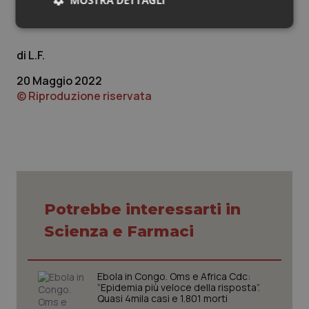
MOSTRA DETTAGLI
L.F.
Necessari
Statistici
Marketing
L.F.
20 Maggio 2022
© Riproduzione riservata
Necessari
Statistici
Marketing
I cookie necessari contribuiscono a rendere fruibile il
sito web abilitandone funzionalità di base quali la
navigazione sulle pagine e l'accesso alle aree
protette del sito. Il sito web non è in grado di
funzionare correttamente senza questi cookie.
Potrebbe interessarti in
Nome
Fornitore
/
Dominio
Scaden
Scienza e Farmaci
VISITOR_PRIVACY_METADATA
5 mesi
YouTube
settim
.youtube.com
Ebola in Congo. Oms e Africa Cdc:
“Epidemia più veloce della risposta”.
Quasi 4mila casi e 1.801 morti