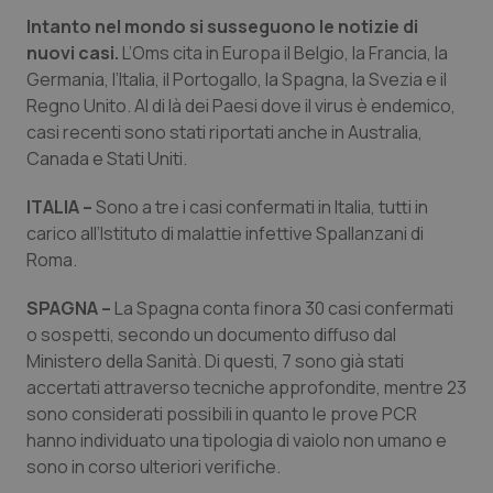
Intanto nel mondo si susseguono le notizie di
Piemonte
HIV
nuovi casi.
L’Oms cita in Europa il Belgio, la Francia, la
Germania, l’Italia, il Portogallo, la Spagna, la Svezia e il
Provincia Autonoma di Bolzano
Infezioni & Febbre
Regno Unito. Al di là dei Paesi dove il virus è endemico,
casi recenti sono stati riportati anche in Australia,
Provincia Autonoma di Trento
Ipertensione & Scompenso
Canada e Stati Uniti.
ITALIA –
Sono a tre i casi confermati in Italia, tutti in
Puglia
Malattie rare
carico all’Istituto di malattie infettive Spallanzani di
Roma.
Sardegna
Malattia di Crohn & Rettocolite Ulcerosa
SPAGNA –
La Spagna conta finora 30 casi confermati
Sicilia
Neuroscienze & patologie neurodegenerative
o sospetti, secondo un documento diffuso dal
Ministero della Sanità. Di questi, 7 sono già stati
Toscana
Obesità
accertati attraverso tecniche approfondite, mentre 23
sono considerati possibili in quanto le prove PCR
Umbria
Oftalmologia
hanno individuato una tipologia di
vaiolo
non umano e
sono in corso ulteriori verifiche.