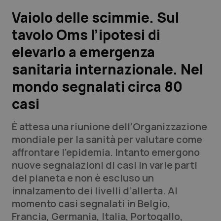
Vaiolo delle scimmie. Sul
Scienza e Farmaci
tavolo Oms l’ipotesi di
elevarlo a emergenza
Studi e Analisi
sanitaria internazionale. Nel
Lettere al direttore
mondo segnalati circa 80
Edizioni Regionali
casi
QS Pro
È attesa una riunione dell’Organizzazione
mondiale per la sanità per valutare come
Professionisti Sanitari.AI
affrontare l’epidemia. Intanto emergono
nuove segnalazioni di casi in varie parti
del pianeta e non è escluso un
Abruzzo
QS Pro Gold
innalzamento dei livelli d’allerta. Al
QS Club
Newsletter
momento casi segnalati in Belgio,
Basilicata
Artrite & artrosi
Francia, Germania, Italia, Portogallo,