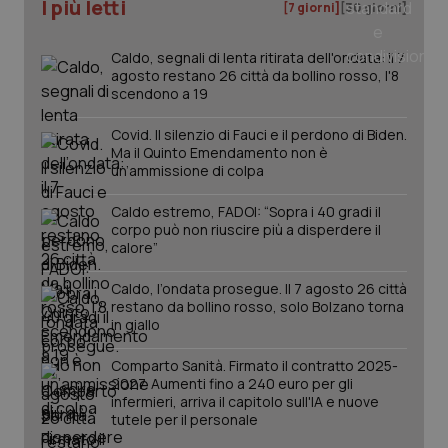
I più letti
[7 giorni]
[30 giorni]
Caldo, segnali di lenta ritirata dell'ondata: il 7
agosto restano 26 città da bollino rosso, l'8
scendono a 19
Covid. Il silenzio di Fauci e il perdono di Biden.
Ma il Quinto Emendamento non è
un’ammissione di colpa
Caldo estremo, FADOI: “Sopra i 40 gradi il
_ga_KM60CM4NPH
.quotidianosanita.it
1 anno
corpo può non riuscire più a disperdere il
mes
calore”
Caldo, l’ondata prosegue. Il 7 agosto 26 città
restano da bollino rosso, solo Bolzano torna
in giallo
Comparto Sanità. Firmato il contratto 2025-
2027. Aumenti fino a 240 euro per gli
infermieri, arriva il capitolo sull'IA e nuove
Fornitore
/
tutele per il personale
Nome
Scadenza
Descrizion
Dominio
Nome
Fornitore
/
Dominio
Scadenza
Des