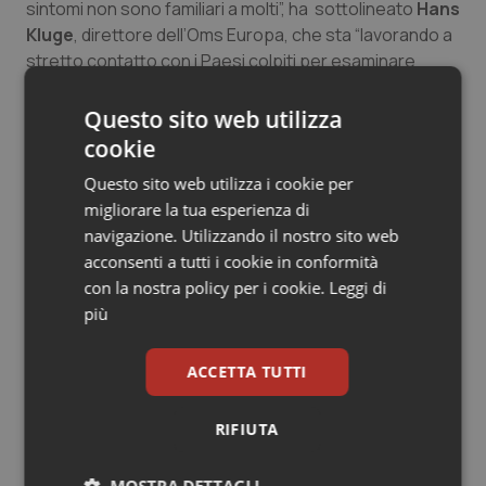
sintomi non sono familiari a molti”, ha sottolineato
Hans
Kluge
, direttore dell’Oms Europa, che sta “lavorando a
stretto contatto con i Paesi colpiti per esaminare
ulteriormente i casi registrati e determinare la
possibile fonte d’infezione, in che modo il virus si sta
Questo sito web utilizza
diffondendo e come evitare ulteriori contagi”, oltre a
cookie
“dare indicazioni” e “facilitare lo scambio di informazioni
Questo sito web utilizza i cookie per
fra i Paesi e le reti sanitarie”.
migliorare la tua esperienza di
navigazione. Utilizzando il nostro sito web
Nel frattempo anche la Commissione Europea
acconsenti a tutti i cookie in conformità
“monitora con molta attenzione” la situazione relativa
con la nostra policy per i cookie.
Leggi di
alla diffusione in Europa di casi di vaiolo delle scimmie e
più
resta in “stretti contatti” con gli Stati membri, ma si
tratta di un virus caratterizzato da una “bassa
trasmissibilità” tra le persone in assenza di “contatti
ACCETTA TUTTI
stretti”. Ha spiegato il portavoce per la Salute
Stefan
de Keersmaecker
, durante il briefing con la stampa a
RIFIUTA
Bruxelles.