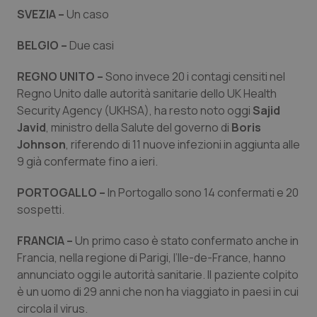
Valle D’Aosta
Oncodermatologia
SVEZIA –
Un caso
Veneto
Oncoematologia
BELGIO –
Due casi
Oncologia & Nutrizione
REGNO UNITO –
Sono invece 20 i contagi censiti nel
Regno Unito dalle autorità sanitarie dello UK Health
Security Agency (UKHSA), ha resto noto oggi
Sajid
Psoriasi & pelle
Javid
, ministro della Salute del governo di
Boris
Johnson
, riferendo di 11 nuove infezioni in aggiunta alle
Quotidiano Cardiologia
9 già confermate fino a ieri.
Quotidiano Chirurgia
PORTOGALLO –
In Portogallo sono 14 confermati e 20
sospetti.
Quotidiano Oncologia
FRANCIA –
Un primo caso è stato confermato anche in
Francia, nella regione di Parigi, l’Ile-de-France, hanno
Quotidiano Pediatria
annunciato oggi le autorità sanitarie. Il paziente colpito
è un uomo di 29 anni che non ha viaggiato in paesi in cui
Rene & patologie urogenitali
circola il virus.