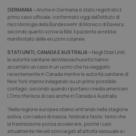
Salute orale & impianti
GERMANIA –
Anche in Germania è stato registrato il
primo caso ufficiale, confermato oggi dall’istituto di
Sangue & coagulazione
microbiologia della Bundeswehr di Monaco di Baviera,
secondo quanto scrive la Bild. Il paziente avrebbe
Tiroide
manifestato delle eruzioni cutanee.
STATI UNITI, CANADA E AUSTRALIA –
Negli Stati Uniti,
Tumore al seno
le autorità sanitarie del Massachusetts hanno
accertato un caso in un uomo che ha viaggiato
Tumore ovarico
recentemente in Canada mentre le autorità sanitarie di
New York stanno indagando su un primo possibile
Tumori del Polmone & Testa Collo
contagio, secondo quando riportano i media americani.
L’Oms riferisce di casi anche in Canada e Australia.
Tumori gastrointestinali
“Nella regione europea stiamo entrando nella stagione
estiva, con raduni di massa, festival e feste: temo che
Ulcera & Reflusso
la trasmissione possa accelerare, poiché i casi
attualmente rilevati sono legati all’attività sessuale e i
Vaccini