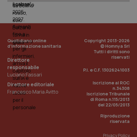
_ga_0VMQEQKQ1N
.quotidianosanita.it
1 anno 1
Questo
mese
cookie
VISITOR_INFO1_LIVE
5 mesi 4
Que
Google LLC
viene
settimane
imp
.youtube.com
utilizzato
You
da Google
ten
Analytics
pre
per
del
mantener
vid
lo stato
inco
Quotidiano online
Copyright 2013-2026
della
può
d'informazione sanitaria
© Homnya Srl
sessione.
det
Tutti i diritti sono
vis
web
riservati
Direttore
uti
nuo
responsabile
ver
P.I. e C.F. 13026241003
dell
Luciano Fassari
You
Iscrizione al ROC
Direttore editoriale
__Secure-YNID
.youtube.com
5 mesi 4
Que
n.34308
settimane
imp
Francesco Maria Avitto
Iscrizione Tribunale
You
di Roma n.115/2013
ten
pre
del 22/05/2013
del
vid
Riproduzione
inco
può
riservata
det
vis
web
Privacy Policy