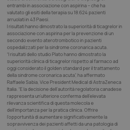
Calabria
Asma & BPCO
entrambi in associazione con aspirina – che ha
valutato gli esiti della terapia su 18.624 pazienti
Campania
Car-T
arruolati in 43 Paesi.
I risultati hanno dimostrato la superiorità di ticagrelor in
associazione con aspirina per la prevenzione di un
Emilia-Romagna
Colesterolo & coronaropatie
secondo evento aterotrombotico in pazienti
ospedalizzati per la sindrome coronarica acuta.
Friuli Venezia Giulia
Dermatite Atopica
“I risultati dello studio Plato hanno dimostrato la
superiorità clinica di ticagrelor rispetto al farmaco ad
Lazio
Diabete & glucometri
oggi considerato il golden standard per il trattamento
della sindrome coronarica acuta”, ha affermato
Liguria
Disturbi dell’umore
Raffaele Sabia, Vice President Medical di AstraZeneca
Italia. “E la decisione dell’autorità regolatoria canadese
Lombardia
Dolore
rappresenta un’ulteriore conferma dell’elevata
rilevanza scientifica di questa molecola e
Marche
Donna & Salute
dell’importanza per la pratica clinica. Offrire
l’opportunità di aumentare significativamente la
sopravvivenza dei pazienti affetti da una patologia di
Molise
Epatiti