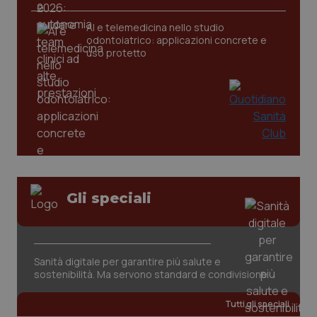
AI e telemedicina nello studio
odontoiatrico: applicazioni concrete e
uso protetto
CookieScriptConsent
5 mesi
CookieScript
settim
www.quotidianosanita.it
Gli speciali
Sanità digitale per garantire più salute e
sostenibilità. Ma servono standard e condivisione
Tutti gli speciali