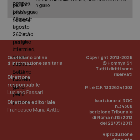
in giallo
Quotidiano online
Copyright 2013-2026
d'informazione sanitaria
© Homnya Srl
Tutti i diritti sono
riservati
Direttore
responsabile
P.I. e C.F. 13026241003
Luciano Fassari
Iscrizione al ROC
Direttore editoriale
PHPSESSID
Sessio
PHP.net
n.34308
www.quotidianosanita.it
Francesco Maria Avitto
Iscrizione Tribunale
di Roma n.115/2013
del 22/05/2013
Riproduzione
riservata