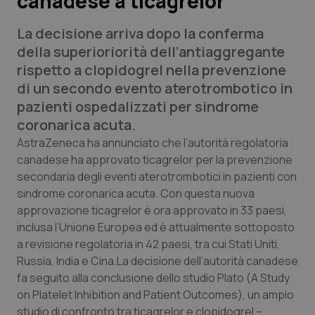
canadese a ticagrelor
La decisione arriva dopo la conferma
Scienza e Farmaci
della superioriorità dell’antiaggregante
rispetto a clopidogrel nella prevenzione
Studi e Analisi
di un secondo evento aterotrombotico in
pazienti ospedalizzati per sindrome
Lettere al direttore
coronarica acuta.
Edizioni Regionali
AstraZeneca ha annunciato che l’autorità regolatoria
canadese ha approvato ticagrelor per la prevenzione
secondaria degli eventi aterotrombotici in pazienti con
QS Pro
sindrome coronarica acuta. Con questa nuova
approvazione ticagrelor è ora approvato in 33 paesi,
Professionisti Sanitari.AI
inclusa l’Unione Europea ed è attualmente sottoposto
a revisione regolatoria in 42 paesi, tra cui Stati Uniti,
Abruzzo
QS Pro Gold
Russia, India e Cina.La decisione dell’autorità canadese
fa seguito alla conclusione dello studio Plato (A Study
QS Club
Newsletter
Basilicata
Artrite & artrosi
on Platelet Inhibition and Patient Outcomes), un ampio
studio di confronto tra ticagrelor e clopidogrel –