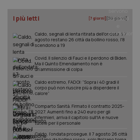
tracking-sites-ironfish-
www.quotidianosanita.it
4
I più letti
[7 giorni]
[30 giorni]
tracking-enable
settim
2 gior
Caldo, segnali di lenta ritirata dell'ondata: il 7
agosto restano 26 città da bollino rosso, l'8
scendono a 19
tracking-sites-ironfish-
www.quotidianosanita.it
4
session-id
settim
Covid. Il silenzio di Fauci e il perdono di Biden.
2 gior
Ma il Quinto Emendamento non è
un’ammissione di colpa
Caldo estremo, FADOI: “Sopra i 40 gradi il
_ga
1 anno
Google LLC
corpo può non riuscire più a disperdere il
mes
.quotidianosanita.it
calore”
Comparto Sanità. Firmato il contratto 2025-
2027. Aumenti fino a 240 euro per gli
infermieri, arriva il capitolo sull'IA e nuove
tutele per il personale
Caldo, l’ondata prosegue. Il 7 agosto 26 città
restano da bollino rosso, solo Bolzano torna