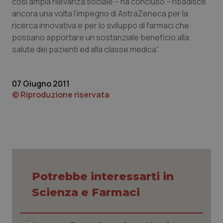
così ampia rilevanza sociale – ha concluso – ribadisce
ancora una volta l’impegno di AstraZeneca per la
Piemonte
HIV
ricerca innovativa e per lo sviluppo di farmaci che
possano apportare un sostanziale beneficio alla
Provincia Autonoma di Bolzano
Infezioni & Febbre
salute dei pazienti ed alla classe medica”.
Provincia Autonoma di Trento
Ipertensione & Scompenso
07 Giugno 2011
© Riproduzione riservata
Puglia
Malattie rare
Sardegna
Malattia di Crohn & Rettocolite Ulcerosa
Sicilia
Neuroscienze & patologie neurodegenerative
Toscana
Obesità
Potrebbe interessarti in
Scienza e Farmaci
Umbria
Oftalmologia