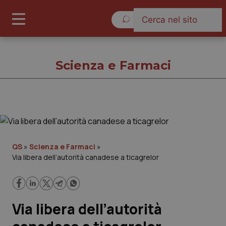
Sabato 8 Agosto 2026
Scienza e Farmaci
Scienza e Farmaci
Cronache
QS
»
Scienza e Farmaci
»
Via libera dell’autorità canadese a ticagrelor
Governo e Parlamento
Regioni e Asl
Via libera dell’autorità
Lavoro e Professioni