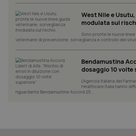
West Nile e Usutu,
modulata sul risch
Sono pronte le nuove linee 
_ga_KM60CM4NPH
veterinarie di prevenzione, sorveglianza e controllo dei viru
Bendamustina Accord
Nome
Nome
dosaggio 10 volte 
VISITOR_INFO1_LIV
_ga_0VMQEQKQ1N
L'Agenzia Italiana del Farma
Healthcare Italia hanno diff
riguardante Bendamustine Accord 25...
__Secure-YNID
YSC
__Secure-