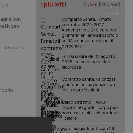
I più letti
no e
[7 giorni]
[30 giorni]
mpagne con
Comparto Sanità. Firmato il
contratto 2025-2027.
ate Hygen.
Aumenti fino a 240 euro per
gli infermieri, arriva il capitolo
sull'IA e nuove tutele per il
personale
chi per meno
Eclissi solare del 12 agosto
2026, come osservarla in
sicurezza
Contratto sanità, valorizzati
gli infermieri ma penalizzate
proprio
le altre professioni
Caldo estremo, FADOI:
“Sopra i 40 gradi il corpo può
non riuscire più a disperdere
il calore”
: oggi i
Fibromialgia. Identificati 26