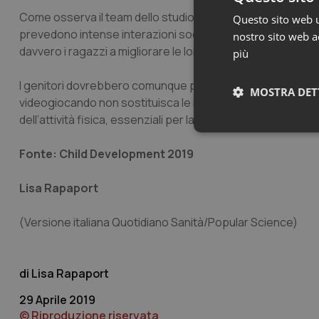
Come osserva il team dello studio, questi giochi interatti
Questo sito web ut
prevedono intense interazioni sociali con amici della vita re
nostro sito web ac
davvero i ragazzi a migliorare le loro abilità cognitive, emoz
più
I genitori dovrebbero comunque porre limiti coerenti al t
MOSTRA DET
videogiocando non sostituisca le interazioni, la socializza
dell’attività fisica, essenziali per la salute di un bambino”.
Neces
Fonte: Child Development 2019
Lisa Rapaport
(Versione italiana Quotidiano Sanità/Popular Science)
I cookie necessari con
Lisa Rapaport
e l'accesso alle aree 
Nome
29 Aprile 2019
© Riproduzione riservata
VISITOR_PRIVACY_