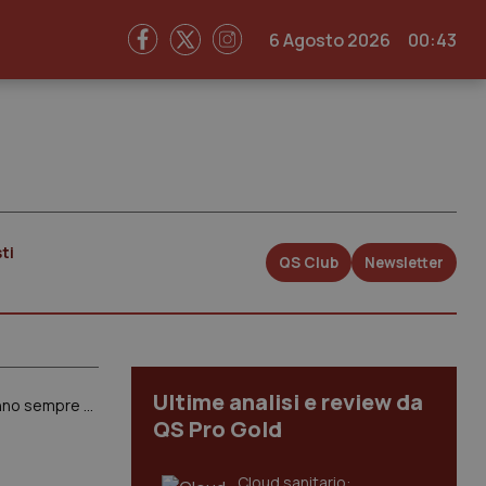
6 Agosto 2026
00:43
ti
QS Club
Newsletter
Ultime analisi e review da
Videogiochi isolano i bambini? Studio norvegese li “assolve”: non danno estraniazione sociale perché si fanno sempre più spesso in gruppo. Ma questo vale soprattutto per i maschi, perché le femmine continuano a giocare in solitaria
QS Pro Gold
Cloud sanitario: