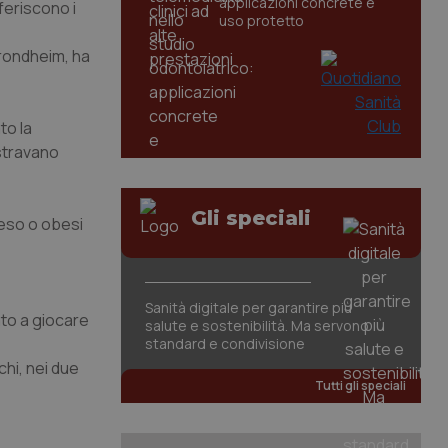
applicazioni concrete e
feriscono i
uso protetto
rondheim, ha
to la
stravano
Gli speciali
peso o obesi
Sanità digitale per garantire più
ato a giocare
salute e sostenibilità. Ma servono
standard e condivisione
chi, nei due
Tutti gli speciali