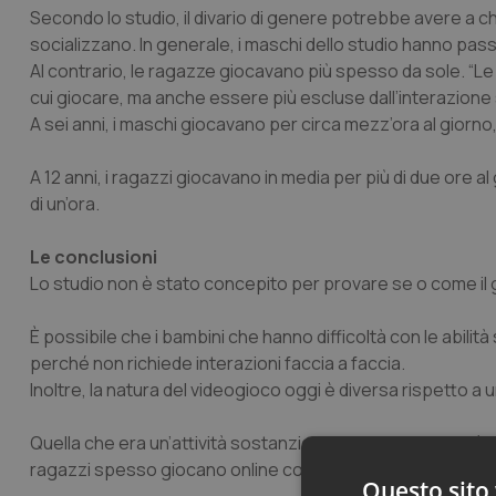
Secondo lo studio, il divario di genere potrebbe avere a c
socializzano. In generale, i maschi dello studio hanno pas
Al contrario, le ragazze giocavano più spesso da sole.
cui giocare, ma anche essere più escluse dall’interazione 
A sei anni, i maschi giocavano per circa mezz’ora al giorno,
A 12 anni, i ragazzi giocavano in media per più di due ore 
di un’ora.
Le conclusioni
Lo studio non è stato concepito per provare se o come il 
È possibile che i bambini che hanno difficoltà con le abili
perché non richiede interazioni faccia a faccia.
Inoltre, la natura del videogioco oggi è diversa rispetto a
Quella che era un’attività sostanzialmente individuale si è 
ragazzi spesso giocano online con gli amici o fanno amicizi
Questo sito 