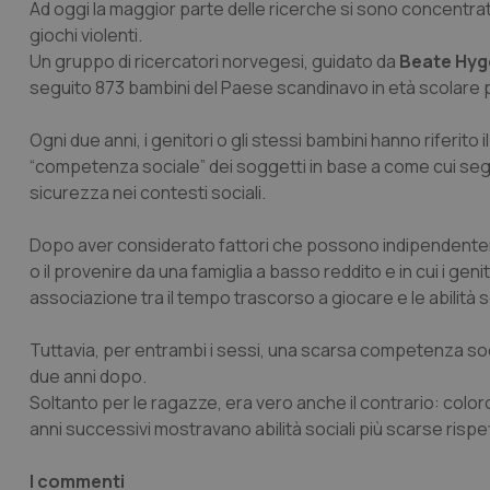
Ad oggi la maggior parte delle ricerche si sono concentra
giochi violenti.
Un gruppo di ricercatori norvegesi, guidato da
Beate Hyg
seguito 873 bambini del Paese scandinavo in età scolare per
Ogni due anni, i genitori o gli stessi bambini hanno riferit
“competenza sociale” dei soggetti in base a come cui seg
sicurezza nei contesti sociali.
Dopo aver considerato fattori che possono indipendenteme
o il provenire da una famiglia a basso reddito e in cui i geni
associazione tra il tempo trascorso a giocare e le abilità s
Tuttavia, per entrambi i sessi, una scarsa competenza soci
due anni dopo.
Soltanto per le ragazze, era vero anche il contrario: color
anni successivi mostravano abilità sociali più scarse ris
I commenti