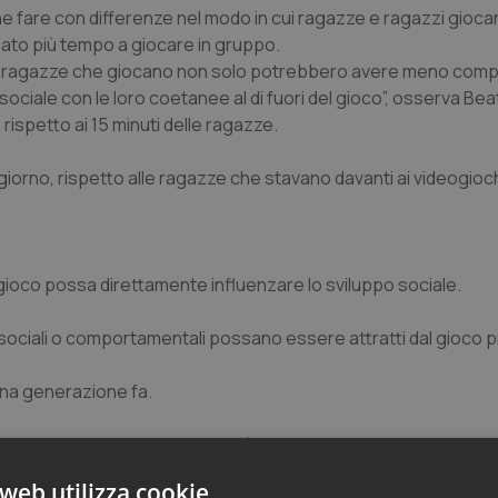
he fare con differenze nel modo in cui ragazze e ragazzi gioca
sato più tempo a giocare in gruppo.
 “Le ragazze che giocano non solo potrebbero avere meno co
sociale con le loro coetanee al di fuori del gioco”, osserva Be
 rispetto ai 15 minuti delle ragazze.
al giorno, rispetto alle ragazze che stavano davanti ai videogio
gioco possa direttamente influenzare lo sviluppo sociale.
tà sociali o comportamentali possano essere attratti dal gioco 
 una generazione fa.
trasformata in un’esperienza più interattiva nel corso del tempo
a con i loro avversari proprio durante il gioco.
web utilizza cookie