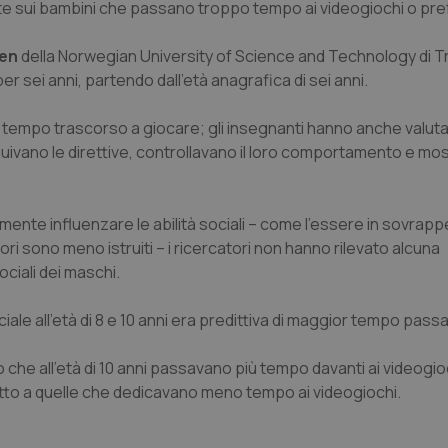
te sui bambini che passano troppo tempo ai videogiochi o pre
en
della Norwegian University of Science and Technology di T
 sei anni, partendo dall’età anagrafica di sei anni.
o il tempo trascorso a giocare; gli insegnanti hanno anche valuta
uivano le direttive, controllavano il loro comportamento e mo
nte influenzare le abilità sociali – come l’essere in sovrap
tori sono meno istruiti – i ricercatori non hanno rilevato alcuna
ociali dei maschi.
ale all’età di 8 e 10 anni era predittiva di maggior tempo pass
o che all’età di 10 anni passavano più tempo davanti ai videogio
petto a quelle che dedicavano meno tempo ai videogiochi.