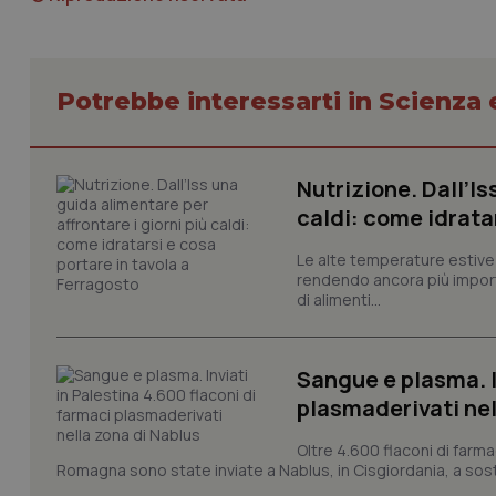
Potrebbe interessarti in Scienza
CookieScriptConse
Nutrizione. Dall’Is
tracking-sites-ironf
caldi: come idrata
tracking-enable
Le alte temperature estive 
tracking-sites-ironf
session-id
rendendo ancora più importa
di alimenti...
_ga
Sangue e plasma. I
plasmaderivati nel
Oltre 4.600 flaconi di farma
Romagna sono state inviate a Nablus, in Cisgiordania, a sost
PHPSESSID