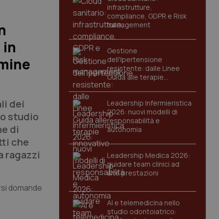
infrastrutture,
compliance, GDPR e Risk
management
n
 in
Gestione
mmine
dell'Ipertensione
resistente: dalle Linee
Guida alle terapie
innovative
li dei
Leadership Infermieristica
2026: nuovi modelli di
o studio
responsabilità e
e di
autonomia
tti che
a ragazzi
Leadership Medica 2026:
guidare team clinici ad
alte prestazioni
porsi domande
AI e telemedicina nello
studio odontoiatrico: