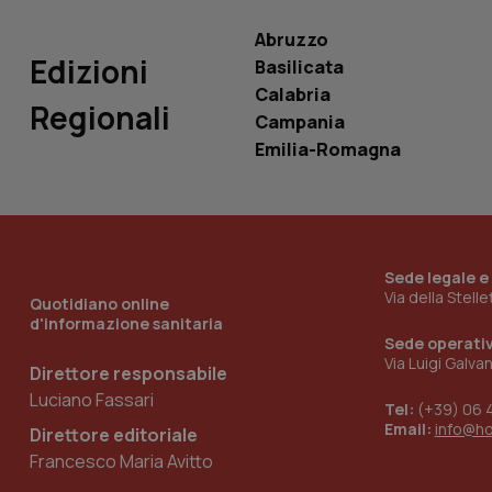
ROLLOUT_TOKEN
Abruzzo
Edizioni
tracking-sites-
Basilicata
ironfish-tracking-
named-enable
Calabria
Regionali
Campania
Emilia-Romagna
Sede legale e
Via della Stell
Quotidiano online
d'informazione sanitaria
Sede operati
Via Luigi Galva
Direttore responsabile
Luciano Fassari
Tel:
(+39) 06 
Email:
info@h
Direttore editoriale
Francesco Maria Avitto