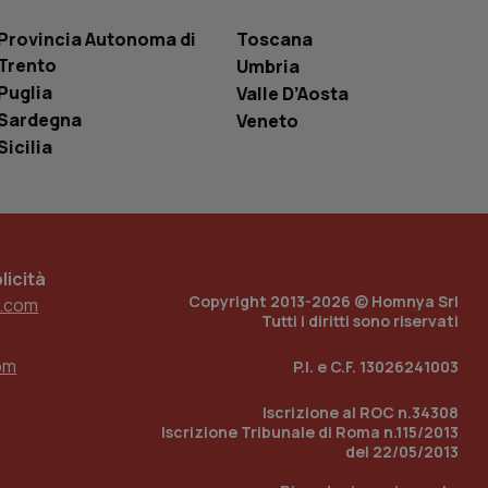
one dell’esperienza
Provincia Autonoma di
Toscana
e per abilitare il
Trento
Umbria
loggato con identity
Puglia
Valle D’Aosta
Sardegna
Veneto
Sicilia
icità
Copyright 2013-2026 © Homnya Srl
.com
Tutti i diritti sono riservati
om
P.I. e C.F. 13026241003
Iscrizione al ROC n.34308
Iscrizione Tribunale di Roma n.115/2013
del 22/05/2013