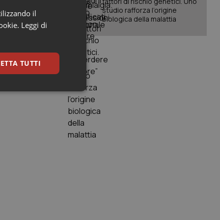
fattori di rischio genetici. Uno
studio rafforza l’origine
ve che
ilizzando il
biologica della malattia
 aiuti
cookie.
Leggi di
trascorso
ETTA TUTTI
onno e
keting
igazione sulle pagine
kie.
er memorizzare le