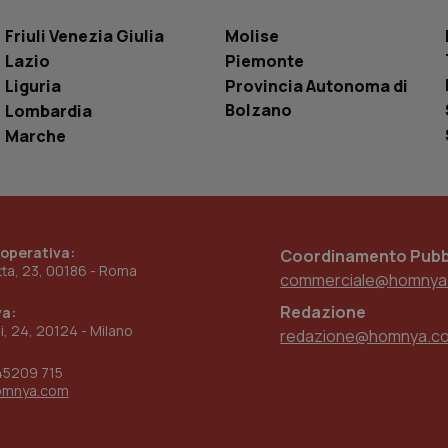
settimane
dell'autenticazione e della personalizzazi
utente
Friuli Venezia Giulia
Molise
www.quotidianosanita.it
4
Questo cookie è impostato dall'applicazion
Lazio
Piemonte
settimane
sistema di tracking solo in caso di utenti 
2 giorni
provider WelfareLink.
Liguria
Provincia Autonoma di
Bolzano
Lombardia
Marche
 operativa:
Coordinamento Pubbl
etta, 23, 00186 - Roma
commerciale@homnya
Redazione
va:
ni, 24, 20124 - Milano
redazione@homnya.c
45209 715
omnya.com