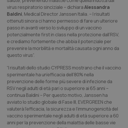
salute, prevenendo malattie come quella indotta dal
Valle D’Aosta
Oncodermatologia
virus respiratorio sinciziale – dichiara
Alessandra
Baldini
, Medical Director Janssen Italia. – I risultati
Veneto
Oncoematologia
ottenuti sinora ci hanno permesso di fare un ulteriore
passo in avanti verso lo sviluppo di un vaccino
Oncologia & Nutrizione
potenzialmente first in class nella protezione dall’RSV,
e crediamo fortemente che abbia il potenziale per
Psoriasi & pelle
prevenire la morbilità e mortalità causata ogni anno da
questo virus”.
Quotidiano Cardiologia
“I risultati dello studio CYPRESS mostrano che il vaccino
sperimentale ha un’efficacia dell’80% nella
Quotidiano Chirurgia
prevenzione delle forme più severe di infezione da
RSV negli adulti di età pari o superiore ai 65 anni –
Quotidiano Oncologia
continua Baldini – Per questo motivo, Janssen ha
avviato lo studio globale di Fase III, EVERGREEN che
Quotidiano Pediatria
valuterà l’efficacia, la sicurezza e l’immunogenicità del
vaccino sperimentale negli adulti di età superiore a 60
Rene & patologie urogenitali
anni per la prevenzione della malattia delle basse vie