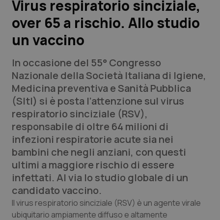
Virus respiratorio sinciziale,
over 65 a rischio. Allo studio
Scienza e Farmaci
un vaccino
Studi e Analisi
In occasione del 55° Congresso
Lettere al direttore
Nazionale della Società Italiana di Igiene,
Medicina preventiva e Sanità Pubblica
Edizioni Regionali
(SItI) si è posta l’attenzione sul virus
respiratorio sinciziale (RSV),
QS Pro
responsabile di oltre 64 milioni di
infezioni respiratorie acute sia nei
Professionisti Sanitari.AI
bambini che negli anziani, con questi
ultimi a maggiore rischio di essere
Abruzzo
QS Pro Gold
infettati. Al via lo studio globale di un
candidato vaccino.
QS Club
Newsletter
Basilicata
Artrite & artrosi
Il virus respiratorio sinciziale (RSV) è un agente virale
ubiquitario ampiamente diffuso e altamente