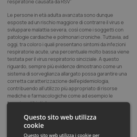
respiratorie causata da RSV”
Salute orale & impianti
Le persone in età adulta avanzata sono dunque
esposte ad un rischio maggiore di contrarre il virus e
Sangue & coagulazione
sviluppare malattia severa, così come i soggetti con
patologie cardiache e polmonari croniche. Tuttavia, ad
Tiroide
oggi, tra coloro i quali presentano sintomi da infezioni
respiratorie acute, una percentuale molto bassa viene
Tumore al seno
testata per il virus respiratorio sinciziale. A questo
riguardo, sempre più evidenze dimostrano come un
Tumore ovarico
sistema di sorveglianza allargato possa garantire una
corretta caratterizzazione dell’epidemiologia,
Tumori del Polmone & Testa Collo
contribuendo all’utilizzo più appropriato di risorse
mediche e farmacologiche come ad esempio le
Tumori gastrointestinali
terapie antibiotiche.
Questo sito web utilizza
I sintomi, possono essere difficili da distinguere
Ulcera & Reflusso
dall’influenza o da altre infezioni respiratorie come il
cookie
COVID-19, ed è spesso complesso arrivare ad una
Vaccini
Questo sito web utilizza i cookie per