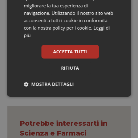
diagnosi precisa.
migliorare la tua esperienza di
navigazione. Utilizzando il nostro sito web
Proprio per far luce su questo virus e sul suo corretto
acconsenti a tutti i cookie in conformità
approccio dal punto di vista della prevenzione,
con la nostra policy per i cookie.
Leggi di
diagnosi e cura, a livello mondiale, il mese di ottobre è
più
stato dedicato alla conoscenza e consapevolezza
dell’RSV.
ACCETTA TUTTI
03 Ottobre 2022
RIFIUTA
© Riproduzione riservata
MOSTRA DETTAGLI
Necessari
Statistici
Marketing
Potrebbe interessarti in
Scienza e Farmaci