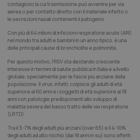
contagioso la cui trasmissione può avvenire per via
Calabria
Asma & BPCO
aerea o per contatto diretto con il materiale infetto o
le secrezioni nasali contenenti il patogeno.
Campania
Car-T
Con più di 64 milioni di infezioni respiratorie acute (ARI)
Emilia-Romagna
Colesterolo & coronaropatie
nel mondo tra adulti e bambini in un anno tipico, è una
delle principali cause di bronchiolite e polmonite.
Friuli Venezia Giulia
Dermatite Atopica
Per questo motivo, l’RSV sta destando crescente
interesse in termini di salute pubblica in Italia e a livello
Lazio
Diabete & glucometri
globale, specialmente per le fasce più anziane della
popolazione. Il virus, infatti, colpisce gli adulti di età
Liguria
Disturbi dell’umore
superiore ai 60 anni e i soggetti di età superiore ai 18
anni con patologie predisponenti allo sviluppo di
Lombardia
Dolore
malattia severa del basso tratto delle vie respiratorie
(LRTD).
Marche
Donna & Salute
Tra il 3-7% degli adulti più anziani (over 65) e il 4-10%
Molise
Epatiti
degli adulti ad alto rischio (dai 18 anni in su) sono affetti