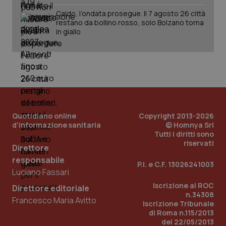
Caldo, l’ondata prosegue. Il 7 agosto 26 città
restano da bollino rosso, solo Bolzano torna
_ga_KM60CM4NPH
.quotidianosanita.it
1 anno
in giallo
mes
Quotidiano online
Copyright 2013-2026
Fornitore
/
d'informazione sanitaria
© Homnya Srl
Nome
Scadenza
Descrizion
Dominio
Tutti i diritti sono
Nome
Fornitore
/
Dominio
Scadenza
Des
riservati
_ga_0VMQEQKQ1N
.quotidianosanita.it
1 anno 1
Questo
Direttore
mese
cookie
VISITOR_INFO1_LIVE
5 mesi 4
Que
Google LLC
viene
responsabile
settimane
imp
.youtube.com
P.I. e C.F. 13026241003
utilizzato
You
Luciano Fassari
da Google
ten
Analytics
pre
Iscrizione al ROC
per
Direttore editoriale
del
mantener
n.34308
vid
Francesco Maria Avitto
lo stato
inco
Iscrizione Tribunale
della
può
di Roma n.115/2013
sessione.
det
del 22/05/2013
vis