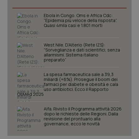
Necessari
Statistici
Marketing
I cookie necessari contribuiscono a rendere fruibile il
Ebola in Congo. Oms e Africa Cdc:
sito web abilitandone funzionalità di base quali la
“Epidemia più veloce della risposta”.
navigazione sulle pagine e l'accesso alle aree
Quasi 4mila casi e 1.801 morti
protette del sito. Il sito web non è in grado di
funzionare correttamente senza questi cookie.
Nome
Fornitore
/
Dominio
Scaden
West Nile. D’Alterio (Rete IZS):
“Sorveglianza e dati scientifici, senza
VISITOR_PRIVACY_METADATA
5 mesi
YouTube
allarmismi. Sistema italiano
settim
.youtube.com
preparato”
La spesa farmaceutica sale a 39,3
miliardi (+6%). Prosegue il boom dei
farmaci per diabete e obesità e cala
uso antibiotici. Ecco il Rapporto
OsMed 2025
Aifa. Rivisto il Programma attività 2026
dopo le richieste delle Regioni. Dalla
revisione del prontuario alla
governance, ecco le novità