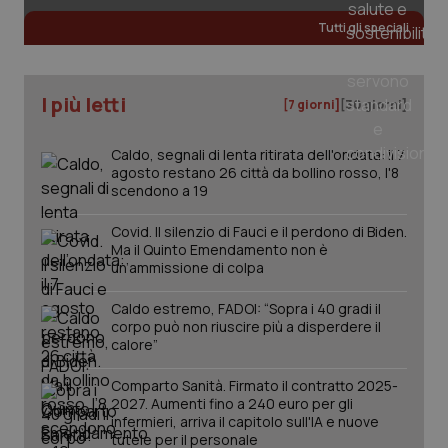
Tutti gli speciali
I più letti
[7 giorni]
[30 giorni]
PHPSESSID
Sessio
PHP.net
www.quotidianosanita.it
Caldo, segnali di lenta ritirata dell'ondata: il 7
agosto restano 26 città da bollino rosso, l'8
scendono a 19
Covid. Il silenzio di Fauci e il perdono di Biden.
Ma il Quinto Emendamento non è
un’ammissione di colpa
Caldo estremo, FADOI: “Sopra i 40 gradi il
corpo può non riuscire più a disperdere il
calore”
Comparto Sanità. Firmato il contratto 2025-
2027. Aumenti fino a 240 euro per gli
infermieri, arriva il capitolo sull'IA e nuove
tutele per il personale