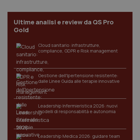
CookieScriptConsent
5 mesi
CookieScript
settim
www.quotidianosanita.it
Ultime analisi e review da QS Pro
Gold
Cloud sanitario: infrastrutture,
compliance, GDPR e Risk management
Gestione dell'Ipertensione resistente:
dalle Linee Guida alle terapie innovative
tracking-sites-ironfish-
www.quotidianosanita.it
4
tracking-enable
settim
2 gior
Leadership Infermieristica 2026: nuovi
modelli di responsabilità e autonomia
tracking-sites-ironfish-
www.quotidianosanita.it
4
session-id
settim
Leadership Medica 2026: guidare team
2 gior