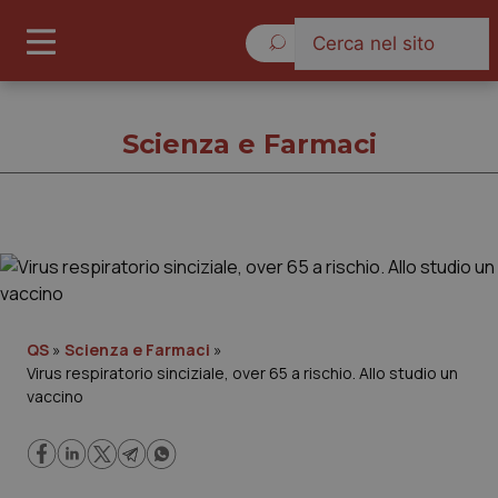
Domenica 9 Agosto 2026
Scienza e Farmaci
Scienza e Farmaci
Cronache
QS
»
Scienza e Farmaci
»
Virus respiratorio sinciziale, over 65 a rischio. Allo studio un
Governo e Parlamento
vaccino
Regioni e Asl
Lavoro e Professioni