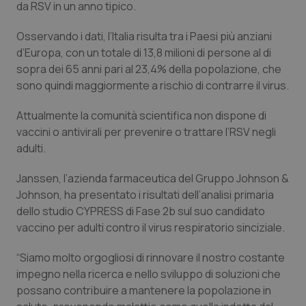
da RSV in un anno tipico.
Piemonte
HIV
Osservando i dati, l’Italia risulta tra i Paesi più anziani
d’Europa, con un totale di 13,8 milioni di persone al di
Provincia Autonoma di Bolzano
Infezioni & Febbre
sopra dei 65 anni pari al 23,4% della popolazione, che
sono quindi maggiormente a rischio di contrarre il virus.
Provincia Autonoma di Trento
Ipertensione & Scompenso
Attualmente la comunità scientifica non dispone di
Puglia
Malattie rare
vaccini o antivirali per prevenire o trattare l’RSV negli
adulti.
Sardegna
Malattia di Crohn & Rettocolite Ulcerosa
Janssen, l’azienda farmaceutica del Gruppo Johnson &
Johnson, ha presentato i risultati dell’analisi primaria
Sicilia
Neuroscienze & patologie neurodegenerative
dello studio CYPRESS di Fase 2b sul suo candidato
vaccino per adulti contro il virus respiratorio sinciziale.
Toscana
Obesità
“Siamo molto orgogliosi di rinnovare il nostro costante
Umbria
Oftalmologia
impegno nella ricerca e nello sviluppo di soluzioni che
possano contribuire a mantenere la popolazione in