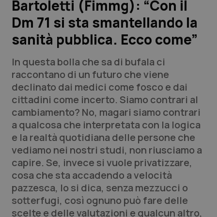
Bartoletti (Fimmg): “Con il
Dm 71 si sta smantellando la
Scienza e Farmaci
sanità pubblica. Ecco come”
Studi e Analisi
In questa bolla che sa di bufala ci
Lettere al direttore
raccontano di un futuro che viene
declinato dai medici come fosco e dai
Edizioni Regionali
cittadini come incerto. Siamo contrari al
cambiamento? No, magari siamo contrari
QS Pro
a qualcosa che interpretata con la logica
e la realtà quotidiana delle persone che
Professionisti Sanitari.AI
vediamo nei nostri studi, non riusciamo a
capire. Se, invece si vuole privatizzare,
Abruzzo
QS Pro Gold
cosa che sta accadendo a velocità
pazzesca, lo si dica, senza mezzucci o
QS Club
Newsletter
Basilicata
Artrite & artrosi
sotterfugi, così ognuno può fare delle
scelte e delle valutazioni e qualcun altro,