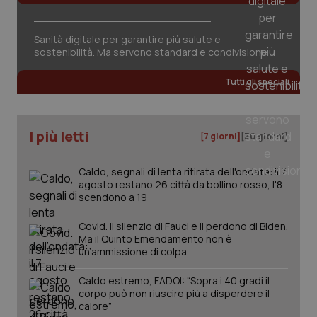
Sanità digitale per garantire più salute e
sostenibilità. Ma servono standard e condivisione
_ga_KM60CM4NPH
.quotidianosanita.it
1 anno
mes
Tutti gli speciali
I più letti
[7 giorni]
[30 giorni]
Caldo, segnali di lenta ritirata dell'ondata: il 7
agosto restano 26 città da bollino rosso, l'8
scendono a 19
Fornitore
/
Nome
Scadenza
Descrizion
Dominio
Nome
Fornitore
/
Dominio
Scadenza
Des
Covid. Il silenzio di Fauci e il perdono di Biden.
_ga_0VMQEQKQ1N
.quotidianosanita.it
1 anno 1
Questo
Ma il Quinto Emendamento non è
mese
cookie
VISITOR_INFO1_LIVE
5 mesi 4
Que
Google LLC
un’ammissione di colpa
viene
settimane
imp
.youtube.com
utilizzato
You
da Google
ten
Caldo estremo, FADOI: “Sopra i 40 gradi il
Analytics
pre
corpo può non riuscire più a disperdere il
per
del
mantener
vid
calore”
lo stato
inco