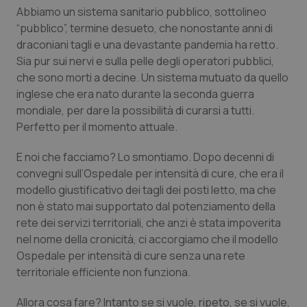
Abbiamo un sistema sanitario pubblico, sottolineo
Salute orale & impianti
“pubblico”, termine desueto, che nonostante anni di
draconiani tagli e una devastante pandemia ha retto.
Sangue & coagulazione
Sia pur sui nervi e sulla pelle degli operatori pubblici,
che sono morti a decine. Un sistema mutuato da quello
Tiroide
inglese che era nato durante la seconda guerra
mondiale, per dare la possibilità di curarsi a tutti.
Tumore al seno
Perfetto per il momento attuale.
E noi che facciamo? Lo smontiamo. Dopo decenni di
Tumore ovarico
convegni sull’Ospedale per intensità di cure, che era il
modello giustificativo dei tagli dei posti letto, ma che
Tumori del Polmone & Testa Collo
non è stato mai supportato dal potenziamento della
rete dei servizi territoriali, che anzi è stata impoverita
Tumori gastrointestinali
nel nome della cronicità, ci accorgiamo che il modello
Ospedale per intensità di cure senza una rete
Ulcera & Reflusso
territoriale efficiente non funziona.
Vaccini
Allora cosa fare? Intanto se si vuole, ripeto, se si vuole,