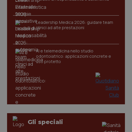
Leadership Medica 2026: guidare team
clinici ad alte prestazioni
AI e telemedicina nello studio
PHPSESSID
Sessio
PHP.net
odontoiatrico: applicazioni concrete e
www.quotidianosanita.it
uso protetto
Gli speciali