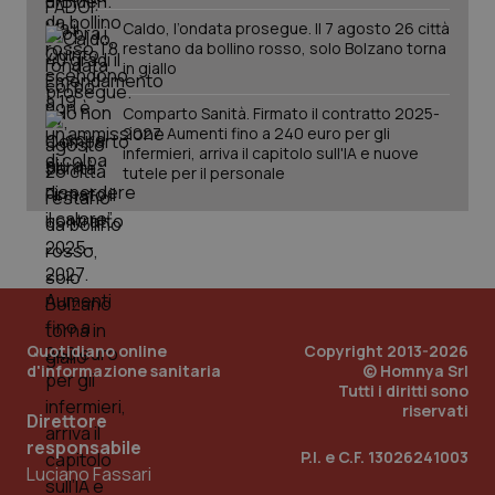
della
può
sessione.
det
Caldo, l’ondata prosegue. Il 7 agosto 26 città
vis
restano da bollino rosso, solo Bolzano torna
web
in giallo
uti
nuo
ver
Comparto Sanità. Firmato il contratto 2025-
dell
2027. Aumenti fino a 240 euro per gli
You
infermieri, arriva il capitolo sull'IA e nuove
__Secure-YNID
.youtube.com
5 mesi 4
Que
tutele per il personale
settimane
imp
You
ten
pre
del
vid
inco
può
det
vis
web
Quotidiano online
Copyright 2013-2026
uti
nuo
d'informazione sanitaria
© Homnya Srl
ver
Tutti i diritti sono
dell
riservati
You
Direttore
responsabile
YSC
Sessione
Que
Google LLC
P.I. e C.F. 13026241003
imp
.youtube.com
Luciano Fassari
You
ten