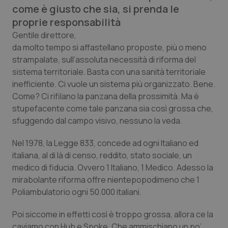
Calabria
Asma & BPCO
come è giusto che sia, si prenda le
proprie responsabilità
Campania
Car-T
Gentile direttore
,
da molto tempo si affastellano proposte, più o meno
strampalate, sull’assoluta necessità di riforma del
Emilia-Romagna
Colesterolo & coronaropatie
sistema territoriale. Basta con una sanità territoriale
inefficiente. Ci vuole un sistema più organizzato. Bene.
Friuli Venezia Giulia
Dermatite Atopica
Come? Ci rifilano la panzana della prossimità. Ma è
stupefacente come tale panzana sia così grossa che,
Lazio
Diabete & glucometri
sfuggendo dal campo visivo, nessuno la veda.
Liguria
Disturbi dell’umore
Nel 1978, la Legge 833, concede ad ogni Italiano ed
italiana, al di là di censo, reddito, stato sociale, un
Lombardia
Dolore
medico di fiducia. Ovvero 1 Italiano, 1 Medico. Adesso la
mirabolante riforma offre nientepopodimeno che 1
Poliambulatorio ogni 50.000 italiani.
Marche
Donna & Salute
Poi siccome in effetti così è troppo grossa, allora ce la
Molise
Epatiti
caviamo con Hub e Spoke. Che ammischiano un po’.