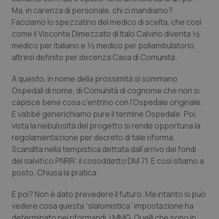
Ma, in carenza di personale, chi ci mandiamo?
Piemonte
HIV
Facciamo lo spezzatino del medico di scelta, che così
come il Visconte Dimezzato di Italo Calvino diventa ½
Provincia Autonoma di Bolzano
Infezioni & Febbre
medico per italiano e ½ medico per poliambulatorio,
altresì definito per decenza Casa di Comunità.
Provincia Autonoma di Trento
Ipertensione & Scompenso
A questo, in nome della prossimità si sommano
Ospedali di nome, di Comunità di cognome che non si
Puglia
Malattie rare
capisce bene cosa c’entrino con l’Ospedale originale.
E vabbé generichiamo pure il termine Ospedale. Poi,
Sardegna
Malattia di Crohn & Rettocolite Ulcerosa
vista la nebulosità del progetto si rende opportuna la
regolamentazione per decreto di tale riforma.
Sicilia
Neuroscienze & patologie neurodegenerative
Scandita nella tempistica dettata dall’arrivo dei fondi
del salvifico PNRR: il cosoddetto DM 71. E così stiamo a
Toscana
Obesità
posto. Chiusa la pratica.
E poi? Non è dato prevedere il futuro. Ma intanto si può
Umbria
Oftalmologia
vedere cosa questa “slalomistica” impostazione ha
determinato nei riformandi, i MMG. Quelli che sono in