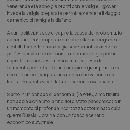
Valle D’Aosta
Oncodermatologia
veneranda età sono già pronti con le valigie, i giovani
invece la valigia preparata per intraprendere il viaggio
Veneto
Oncoematologia
da medico di famiglia la disfano.
Oncologia & Nutrizione
Alcuni politici, invece di capire la causa del problema, lo
alimentano con proposte da caterpillar nel negozio di
Psoriasi & pelle
cristalli, facendo calare la già scarsa motivazione, sia
professionale che economica, dei medici, già pochi
rispetto alle necessità. Insomma una cosa da
Quotidiano Cardiologia
tempesta perfetta. C’è un principio in giurisprudenza
che definisce sbagliata una norma che va contro la
Quotidiano Chirurgia
logica. In questa vicenda la logica non trova spazio.
Quotidiano Oncologia
Siamo in un periodo di pandemia, (la WHO, a me risulta
non abbia dichiarato la fine dello stato pandemico) e in
Quotidiano Pediatria
un momento di profonda incertezza determinato dalla
guerra Russia-Ucraina, con un fosco scenario
Rene & patologie urogenitali
economico autunnale.