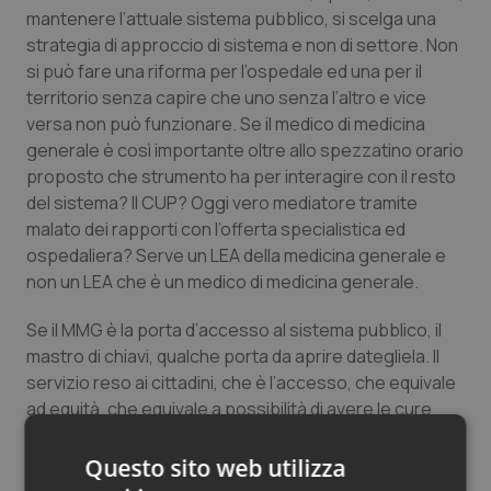
mantenere l’attuale sistema pubblico, si scelga una
strategia di approccio di sistema e non di settore. Non
si può fare una riforma per l’ospedale ed una per il
territorio senza capire che uno senza l’altro e vice
versa non può funzionare. Se il medico di medicina
generale è così importante oltre allo spezzatino orario
proposto che strumento ha per interagire con il resto
del sistema? Il CUP? Oggi vero mediatore tramite
malato dei rapporti con l’offerta specialistica ed
ospedaliera? Serve un LEA della medicina generale e
non un LEA che è un medico di medicina generale.
Se il MMG è la porta d’accesso al sistema pubblico, il
mastro di chiavi, qualche porta da aprire dategliela. Il
servizio reso ai cittadini, che è l’accesso, che equivale
ad equità, che equivale a possibilità di avere le cure
migliori nei tempi più idonei deve essere uguale in tutto
il Paese.
Questo sito web utilizza