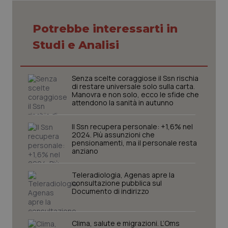
Potrebbe interessarti in
Studi e Analisi
CookieScriptConsent
5 mesi
CookieScript
settim
www.quotidianosanita.it
Senza scelte coraggiose il Ssn rischia
di restare universale solo sulla carta.
Manovra e non solo, ecco le sfide che
attendono la sanità in autunno
Il Ssn recupera personale: +1,6% nel
2024. Più assunzioni che
pensionamenti, ma il personale resta
anziano
tracking-sites-ironfish-
www.quotidianosanita.it
4
Teleradiologia, Agenas apre la
tracking-enable
settim
consultazione pubblica sul
2 gior
Documento di indirizzo
Clima, salute e migrazioni. L’Oms