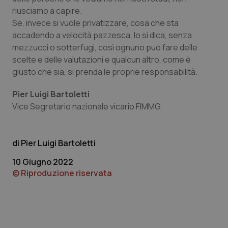
riusciamo a capire.
Se, invece si vuole privatizzare, cosa che sta
Necessari
Statistici
Marketing
accadendo a velocità pazzesca, lo si dica, senza
I cookie necessari contribuiscono a rendere fruibile il
mezzucci o sotterfugi, così ognuno può fare delle
sito web abilitandone funzionalità di base quali la
scelte e delle valutazioni e qualcun altro, come è
navigazione sulle pagine e l'accesso alle aree
protette del sito. Il sito web non è in grado di
giusto che sia, si prenda le proprie responsabilità.
funzionare correttamente senza questi cookie.
Pier Luigi Bartoletti
Nome
Fornitore
/
Dominio
Scaden
Vice Segretario nazionale vicario FIMMG
VISITOR_PRIVACY_METADATA
5 mesi
YouTube
settim
.youtube.com
Pier Luigi Bartoletti
10 Giugno 2022
© Riproduzione riservata