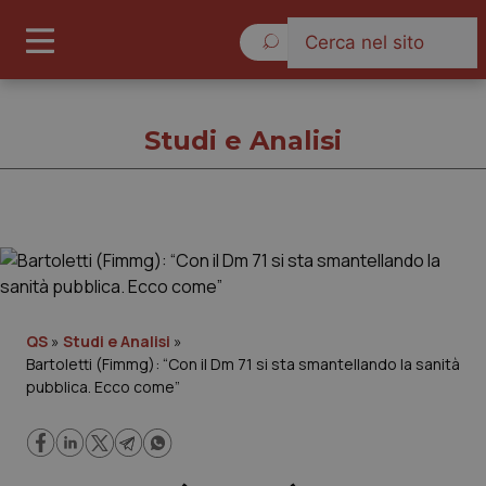
Lunedì 10 Agosto 2026
Studi e Analisi
Studi e Analisi
Cronache
QS
»
Studi e Analisi
»
Bartoletti (Fimmg): “Con il Dm 71 si sta smantellando la sanità
Governo e Parlamento
pubblica. Ecco come”
Regioni e Asl
Lavoro e Professioni