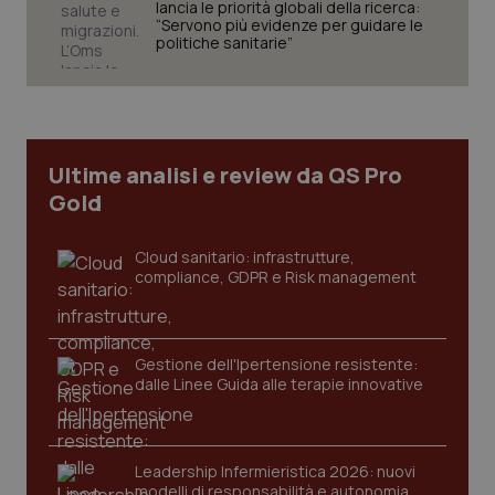
lancia le priorità globali della ricerca:
tracking-sites-ironfish-
www.quotidianosanita.it
4
session-id
settim
“Servono più evidenze per guidare le
2 gior
politiche sanitarie”
_ga
1 anno
Google LLC
mes
.quotidianosanita.it
Ultime analisi e review da QS Pro
Gold
Cloud sanitario: infrastrutture,
compliance, GDPR e Risk management
Gestione dell'Ipertensione resistente:
dalle Linee Guida alle terapie innovative
Leadership Infermieristica 2026: nuovi
modelli di responsabilità e autonomia