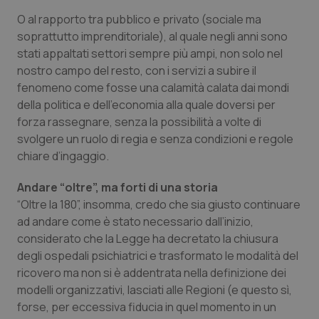
__Secure-YNID
.youtube.com
5 mesi 4
Que
O al rapporto tra pubblico e privato (sociale ma
settimane
imp
You
soprattutto imprenditoriale), al quale negli anni sono
ten
stati appaltati settori sempre più ampi, non solo nel
pre
del
nostro campo del resto, con i servizi a subire il
vid
inco
fenomeno come fosse una calamità calata dai mondi
può
della politica e dell’economia alla quale doversi per
det
vis
forza rassegnare, senza la possibilità a volte di
web
uti
svolgere un ruolo di regia e senza condizioni e regole
nuo
ver
chiare d’ingaggio.
dell
You
Andare “oltre”, ma forti di una storia
YSC
Sessione
Que
Google LLC
“Oltre la 180”, insomma, credo che sia giusto continuare
imp
.youtube.com
You
ad andare come è stato necessario dall’inizio,
ten
vis
considerato che la Legge ha decretato la chiusura
vid
degli ospedali psichiatrici e trasformato le modalità del
__Secure-
.youtube.com
5 mesi 4
Que
ricovero ma non si è addentrata nella definizione dei
ROLLOUT_TOKEN
settimane
imp
You
modelli organizzativi, lasciati alle Regioni (e questo sì,
ges
del
forse, per eccessiva fiducia in quel momento in un
e d