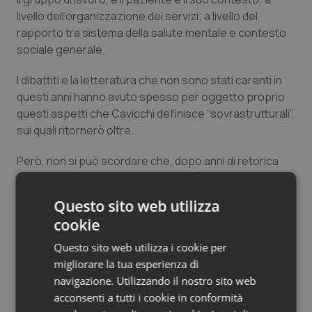
livello dell’organizzazione dei servizi; a livello del
rapporto tra sistema della salute mentale e contesto
sociale generale.
I dibattiti e la letteratura che non sono stati carenti in
questi anni hanno avuto spesso per oggetto proprio
questi aspetti che Cavicchi definisce “sovrastrutturali”,
sui quali ritornerò oltre.
Però, non si può scordare che, dopo anni di retorica
del “risparmio” nei campi della sanità e del welfare nei
quali a razionalizzazione della spesa ha corrisposto
Questo sito web utilizza
nei fatti una mera e generica decurtazione, anche
cookie
quello delle risorse è un problema importante e lo
scontiamo quotidianamente
Questo sito web utilizza i cookie per
migliorare la tua esperienza di
sulla nostra pelle e su quella dei pazienti e delle
navigazione. Utilizzando il nostro sito web
famiglie, perché è chiaro che non si possono
acconsenti a tutti i cookie in conformità
celebrare, proverbialmente, le nozze offrendo fichi