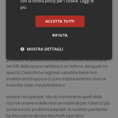
con la nostra policy per i cookie.
Leggi di
secchi. E non c’è dubbio che il lavoro di salute mentale,
più
se lo si vuole fatto bene, ha i costi di un banchetto di
nozze dignitoso.
ACCETTA TUTTI
Del resto, come ho osservato altrove, se l’automobile
RIFIUTA
mi dà problemi, prima di mettermi a smontare il motore
controllo di avere benzina.
MOSTRA DETTAGLI
Perciò certo la carenza di risorse non riassume tutti i
problemi, la quantificazione delle risorse necessarie
Necessari
Statistici
Marketing
nel 5% della spesa sanitaria è un feticcio del quale (in
questo Cavicchi ha ragione) sarebbe bene non
innamorarsi troppo e ci sono indubbiamente risorse
investite male che potrebbero
essere recuperate. Ma ciò nonostante quelli delle
Necessari
Statistici
Marketing
risorse umane e delle risorse materiali per l’utenza più
I cookie necessari contribuiscono a rendere fruibile il
povera sono problemi palpabili; la recente pandemia
sito web abilitandone funzionalità di base quali la
ha bloccato in alcune fasi molti operatori
navigazione sulle pagine e l'accesso alle aree