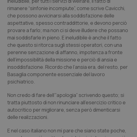
ineludibile, per tutti i servizi di welfare, il fatto di
rimanere “sinfonie incompiute”, come scrive Cavicchi,
che possono avvicinarsi alla soddisfazione delle
aspettative, spesso contraddittorie, e devono perciò
provare a farlo; ma non ci si deve illudere che possano
mai soddisfarle in pieno. E ineludibile è anche il fatto
che questo si ritorca sugli stessi operatori, con una
perenne senzazione di affanno, impotenza a fronte
dell’impossibilità della missione e perciò di ansia e
insoddisfazione. Ricordo che l’ansia era, del resto, per
Basaglia componente essenziale del lavoro
psichiatrico.
Non credo di fare dell’”apologia” scrivendo questo; si
tratta piuttosto di non rinunciare all’esercizio critico e
autocritico per migliorare, senza però dimenticarsi
delle realizzazioni.
E nel caso italiano non mi pare che siano state poche,