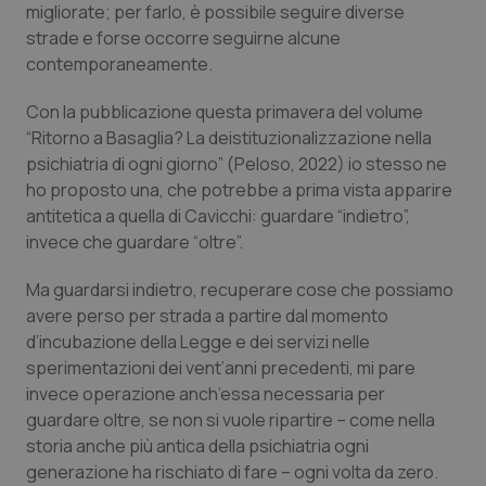
migliorate; per farlo, è possibile seguire diverse
Piemonte
HIV
strade e forse occorre seguirne alcune
contemporaneamente.
Provincia Autonoma di Bolzano
Infezioni & Febbre
Con la pubblicazione questa primavera del volume
“
Ritorno a Basaglia? La deistituzionalizzazione nella
Provincia Autonoma di Trento
Ipertensione & Scompenso
psichiatria di ogni giorno
” (Peloso, 2022) io stesso ne
ho proposto una, che potrebbe a prima vista apparire
Puglia
Malattie rare
antitetica a quella di Cavicchi: guardare “indietro”,
invece che guardare “oltre”.
Sardegna
Malattia di Crohn & Rettocolite Ulcerosa
Ma guardarsi indietro, recuperare cose che possiamo
avere perso per strada a partire dal momento
Sicilia
Neuroscienze & patologie neurodegenerative
d’incubazione della Legge e dei servizi nelle
sperimentazioni dei vent’anni precedenti, mi pare
Toscana
Obesità
invece operazione anch’essa necessaria per
guardare oltre, se non si vuole ripartire – come nella
Umbria
Oftalmologia
storia anche più antica della psichiatria ogni
generazione ha rischiato di fare – ogni volta da zero.