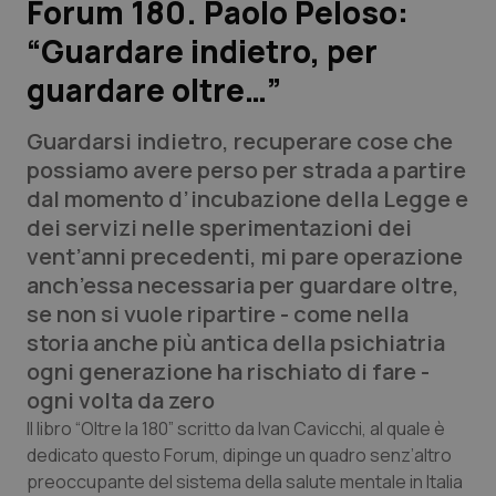
Forum 180. Paolo Peloso:
“Guardare indietro, per
Scienza e Farmaci
guardare oltre…”
Studi e Analisi
Guardarsi indietro, recuperare cose che
Lettere al direttore
possiamo avere perso per strada a partire
dal momento d’incubazione della Legge e
Edizioni Regionali
dei servizi nelle sperimentazioni dei
vent’anni precedenti, mi pare operazione
QS Pro
anch’essa necessaria per guardare oltre,
se non si vuole ripartire - come nella
Professionisti Sanitari.AI
storia anche più antica della psichiatria
ogni generazione ha rischiato di fare -
Abruzzo
QS Pro Gold
ogni volta da zero
Il libro “Oltre la 180” scritto da Ivan Cavicchi, al quale è
QS Club
Newsletter
Basilicata
Artrite & artrosi
dedicato questo Forum, dipinge un quadro senz’altro
preoccupante del sistema della salute mentale in Italia