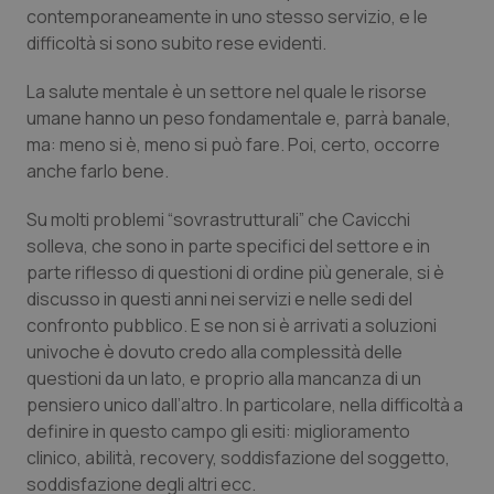
protette del sito. Il sito web non è in grado di
contemporaneamente in uno stesso servizio, e le
funzionare correttamente senza questi cookie.
difficoltà si sono subito rese evidenti.
Nome
Fornitore
/
Dominio
Scaden
La salute mentale è un settore nel quale le risorse
VISITOR_PRIVACY_METADATA
5 mesi
YouTube
settim
.youtube.com
umane hanno un peso fondamentale e, parrà banale,
ma: meno si è, meno si può fare. Poi, certo, occorre
anche farlo bene.
Su molti problemi “sovrastrutturali” che Cavicchi
solleva, che sono in parte specifici del settore e in
parte riflesso di questioni di ordine più generale, si è
discusso in questi anni nei servizi e nelle sedi del
confronto pubblico. E se non si è arrivati a soluzioni
univoche è dovuto credo alla complessità delle
questioni da un lato, e proprio alla mancanza di un
pensiero unico dall’altro. In particolare, nella difficoltà a
definire in questo campo gli esiti: miglioramento
CookieScriptConsent
5 mesi
CookieScript
clinico, abilità, recovery, soddisfazione del soggetto,
settim
www.quotidianosanita.it
soddisfazione degli altri ecc.