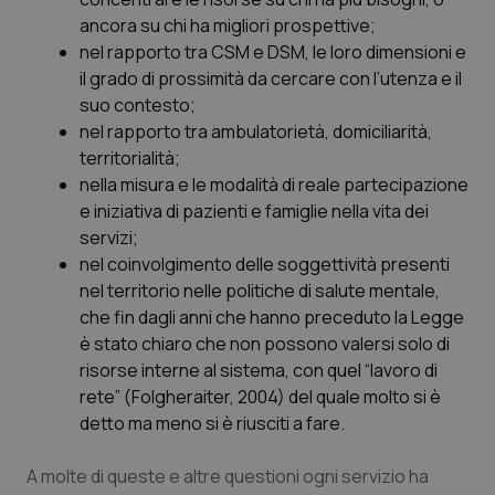
ancora su chi ha migliori prospettive;
nel rapporto tra CSM e DSM, le loro dimensioni e
PHPSESSID
Sessio
PHP.net
www.quotidianosanita.it
il grado di prossimità da cercare con l’utenza e il
suo contesto;
nel rapporto tra ambulatorietà, domiciliarità,
territorialità;
nella misura e le modalità di reale partecipazione
e iniziativa di pazienti e famiglie nella vita dei
servizi;
nel coinvolgimento delle soggettività presenti
nel territorio nelle politiche di salute mentale,
che fin dagli anni che hanno preceduto la Legge
è stato chiaro che non possono valersi solo di
risorse interne al sistema, con quel “lavoro di
rete” (Folgheraiter, 2004) del quale molto si è
detto ma meno si è riusciti a fare.
_ga_KM60CM4NPH
.quotidianosanita.it
1 anno
mes
A molte di queste e altre questioni ogni servizio ha