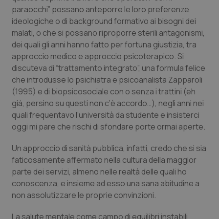
paraocchi” possano anteporre le loro preferenze
ideologiche o di background formativo ai bisogni dei
malati, o che si possano riproporre sterili antagonismi,
dei quali gli anni hanno fatto per fortuna giustizia, tra
approccio medico e approccio psicoterapico. Si
discuteva di “trattamento integrato”, una formula felice
che introdusse lo psichiatra e psicoanalista Zapparoli
(1995) e di biopsicosociale con o senza i trattini (eh
già, persino su questi non c’è accordo…), negli anni nei
quali frequentavo l’università da studente e insisterci
oggi mi pare che rischi di sfondare porte ormai aperte.
Un approccio di sanità pubblica, infatti, credo che si sia
faticosamente affermato nella cultura della maggior
parte dei servizi, almeno nelle realtà delle quali ho
conoscenza, e insieme ad esso una sana abitudine a
non assolutizzare le proprie convinzioni.
La salute mentale come campo di equilibri instabili