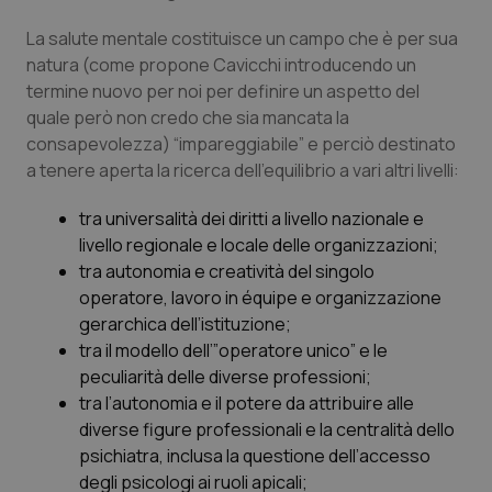
La salute mentale costituisce un campo che è per sua
natura (come propone Cavicchi introducendo un
termine nuovo per noi per definire un aspetto del
quale però non credo che sia mancata la
consapevolezza) “impareggiabile” e perciò destinato
a tenere aperta la ricerca dell’equilibrio a vari altri livelli:
tra universalità dei diritti a livello nazionale e
tracking-sites-ironfish-
www.quotidianosanita.it
4
livello regionale e locale delle organizzazioni;
tracking-enable
settim
2 gior
tra autonomia e creatività del singolo
operatore, lavoro in équipe e organizzazione
gerarchica dell’istituzione;
tra il modello dell’”operatore unico” e le
tracking-sites-ironfish-
www.quotidianosanita.it
4
session-id
settim
peculiarità delle diverse professioni;
2 gior
tra l’autonomia e il potere da attribuire alle
diverse figure professionali e la centralità dello
psichiatra, inclusa la questione dell’accesso
_ga
1 anno
degli psicologi ai ruoli apicali;
Google LLC