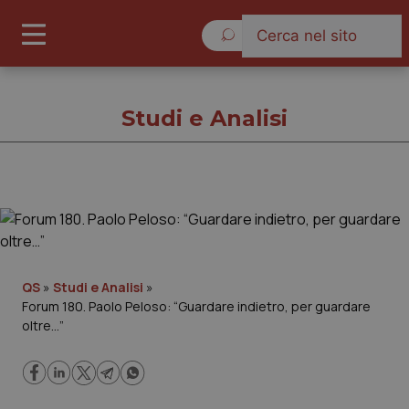
Venerdì 7 Agosto 2026
Studi e Analisi
Studi e Analisi
Cronache
QS
»
Studi e Analisi
»
Forum 180. Paolo Peloso: “Guardare indietro, per guardare
Governo e Parlamento
oltre…”
Regioni e Asl
Lavoro e Professioni