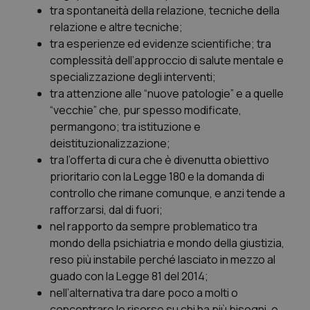
mes
.quotidianosanita.it
tra spontaneità della relazione, tecniche della
relazione e altre tecniche;
tra esperienze ed evidenze scientifiche; tra
complessità dell’approccio di salute mentale e
specializzazione degli interventi;
tra attenzione alle “nuove patologie” e a quelle
“vecchie” che, pur spesso modificate,
permangono; tra istituzione e
deistituzionalizzazione;
tra l’offerta di cura che è divenutta obiettivo
prioritario con la Legge 180 e la domanda di
controllo che rimane comunque, e anzi tende a
rafforzarsi, dal di fuori;
nel rapporto da sempre problematico tra
mondo della psichiatria e mondo della giustizia,
reso più instabile perché lasciato in mezzo al
guado con la Legge 81 del 2014;
nell’alternativa tra dare poco a molti o
concentrare le risorse su chi ha più bisogni, o