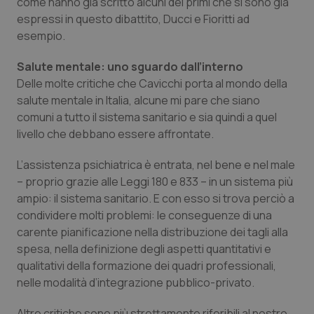
come hanno già scritto alcuni dei primi che si sono già
espressi in questo dibattito, Ducci e Fioritti ad
esempio.
Salute mentale: uno sguardo dall’interno
Delle molte critiche che Cavicchi porta al mondo della
salute mentale in Italia, alcune mi pare che siano
comuni a tutto il sistema sanitario e sia quindi a quel
livello che debbano essere affrontate.
L’assistenza psichiatrica è entrata, nel bene e nel male
– proprio grazie alle Leggi 180 e 833 – in un sistema più
ampio: il sistema sanitario. E con esso si trova perciò a
condividere molti problemi: le conseguenze di una
carente pianificazione nella distribuzione dei tagli alla
spesa, nella definizione degli aspetti quantitativi e
qualitativi della formazione dei quadri professionali,
nelle modalità d’integrazione pubblico-privato.
Altre critiche sono più strettamente riferibili al nostro