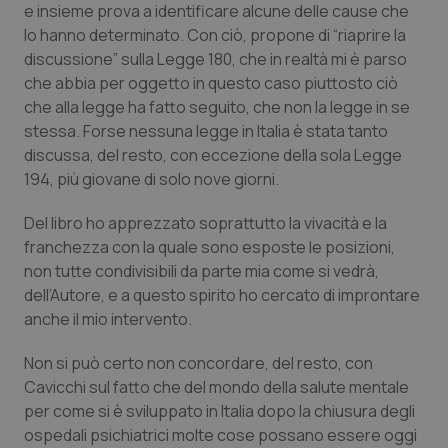
e insieme prova a identificare alcune delle cause che
Calabria
Asma & BPCO
lo hanno determinato. Con ciò, propone di “riaprire la
discussione” sulla Legge 180, che in realtà mi è parso
Campania
Car-T
che abbia per oggetto in questo caso piuttosto ciò
che alla legge ha fatto seguito, che non la legge in se
Emilia-Romagna
Colesterolo & coronaropatie
stessa. Forse nessuna legge in Italia è stata tanto
discussa, del resto, con eccezione della sola Legge
Friuli Venezia Giulia
Dermatite Atopica
194, più giovane di solo nove giorni.
Lazio
Diabete & glucometri
Del libro ho apprezzato soprattutto la vivacità e la
franchezza con la quale sono esposte le posizioni,
non tutte condivisibili da parte mia come si vedrà,
Liguria
Disturbi dell’umore
dell’Autore, e a questo spirito ho cercato di improntare
anche il mio intervento.
Lombardia
Dolore
Non si può certo non concordare, del resto, con
Marche
Donna & Salute
Cavicchi sul fatto che del mondo della salute mentale
per come si è sviluppato in Italia dopo la chiusura degli
Molise
Epatiti
ospedali psichiatrici molte cose possano essere oggi