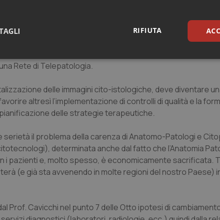
i gli operatori.
o non possa essere esperto in tutti i campi della scienza medic
RIFIUTA
TAGLI
ACC
cializzando, spesso per organi o distretti. Pertanto, gli scamb
bili e alla base delle consulenze tra isto (cito) patologi, de
sari
Statistici
Mar
i una Rete di Telepatologia.
talizzazione delle immagini cito-istologiche, deve diventare un
vorire altresì l’implementazione di controlli di qualità e la for
 pianificazione delle strategie terapeutiche.
Necessari
Statistici
Marketing
te serietà il problema della carenza di Anatomo-Patologi e Cito
citotecnologi), determinata anche dal fatto che l’Anatomia Pat
tribuiscono a rendere fruibile il sito web abilitandone funzionalità di base quali la nav
protette del sito. Il sito web non è in grado di funzionare correttamente senza questi coo
n i pazienti e, molto spesso, è economicamente sacrificata. Tu
esterà (e già sta avvenendo in molte regioni del nostro Paese) 
Fornitore
/
Dominio
Scadenza
Descrizione
METADATA
5 mesi 4
Questo cookie viene utilizzato p
YouTube
settimane
scelte di consenso e privacy dell'
.youtube.com
interazione con il sito. Registra i
del visitatore riguardo a varie pol
 Prof. Cavicchi nel punto 7 delle Otto ipotesi di cambiamento
impostazioni sulla privacy, garan
ervizi diagnostici (laboratori, radiologie, ecc.) quindi dalla re
preferenze siano onorate nelle se