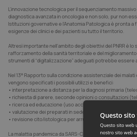
L’innovazione tecnologica per il sequenziamento massivo e
diagnostica avanzata in oncologia e non solo, pur non ess
Istituzioni governative e l’Anatomia Patologica è pronta a 
esigenze dei clinici e dei pazienti su tutto il territorio.
Altresì importante nell’ambito degli obiettivi del PNRR è lo
rafforzamento della sanità territoriale e del miglioramento 
strumenti di “digitalizzazione” adeguati potrebbe essere 
Nel
13° Rapporto sulla condizione assistenziale dei malati
vengono specificati i possibili utilizzi e benefici:
• interpretazione a distanza per la diagnosi primaria (tel
• richiesta di parere, seconde opinioni o consultazioni (t
• ricerca ed educazione (uso accademico)
• valutazione dei preparati in sede di discussione multidisc
Questo sito 
• revisione cito/istologica per arruolamento nei trial clini
Questo sito web ut
nostro sito web ac
La malattia pandemica da SARS-CoV-2 ha evidenziato come l