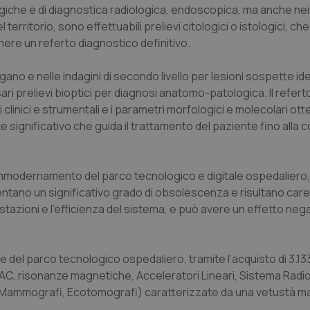
urgiche e di diagnostica radiologica, endoscopica, ma anche nei
erritorio, sono effettuabili prelievi citologici o istologici, che
ere un referto diagnostico definitivo.
no e nelle indagini di secondo livello per lesioni sospette ide
ri prelievi bioptici per diagnosi anatomo-patologica. Il refer
clinici e strumentali e i parametri morfologici e molecolari otte
e significativo che guida il trattamento del paziente fino alla 
modernamento del parco tecnologico e digitale ospedaliero
entano un significativo grado di obsolescenza e risultano caren
stazioni e l'efficienza del sistema, e può avere un effetto nega
 del parco tecnologico ospedaliero, tramite l’acquisto di 3.1
C, risonanze magnetiche, Acceleratori Lineari, Sistema Radi
mmografi, Ecotomografi) caratterizzate da una vetustà ma