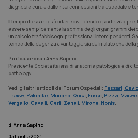
diagnosi e cura e dalle interconnessioni tra ospedale e ter
CookieScriptConse
Il tempo di cura si può ridurre investendo quindi sviluppan
essere semplicemente la somma degli organigrammi dei di
tracking-sites-ironf
un calcolo tra fabbisogni professionali interdipendenti. Sarà
tracking-enable
tempo della degenza a vantaggio sia del malato che della
tracking-sites-ironf
session-id
Professoressa Anna Sapino
Presidente Società italiana di anatomia patologica e di cito
_ga
pathology
Vedi gli altri articoli del Forum Ospedali:
Fassari,
Cavi
Troise
,
Palumbo
,
Muriana
,
Quici
,
Fnopi
,
Pizza
,
Macero
Vergallo
,
Cavalli
,
Gerli
,
Zeneli
,
Mirone
,
Nonis
.
PHPSESSID
Anna Sapino
05 Luglio 2021