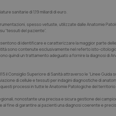
re sanitarie di 1,19 miliardi di euro.
umentazioni, spesso vetuste, utilizzate dalle Anatomie Pato
u “tessuti del paziente”.
entono di identificare e caratterizzare la maggior parte delle
entità sono contenute esclusivamente nel referto isto-citologic
iedono quindi un trattamento adeguato a fornire la diagnosi di A
5 il Consiglio Superiore di Sanità attraverso le “
Linee Guida su
azione di cellule e tessuti per indagini diagnostiche di anato
e questi processi in tutte le Anatomie Patologiche del territorio
 regionali, nonostante una precisa e sicura gestione dei campion
e al fine di garantire ai pazienti una diagnosi coerente e precis