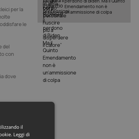
perdono di Biden. Ma il Quinto
Emendamento non è
eici per la
un’ammissione di colpa
molte
soddisfare le
e del
sto con
gia dove
ilizzando il
cookie.
Leggi di
er garantire