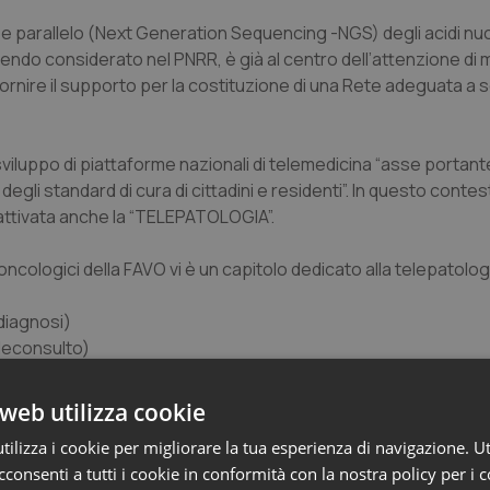
 parallelo (Next Generation Sequencing -NGS) degli acidi nucl
endo considerato nel PNRR, è già al centro dell’attenzione di 
fornire il supporto per la costituzione di una Rete adeguata a 
 sviluppo di piattaforme nazionali di telemedicina “asse portant
degli standard di cura di cittadini e residenti”. In questo conte
attivata anche la “TELEPATOLOGIA”.
 oncologici
della FAVO vi è un capitolo dedicato alla telepatolo
ediagnosi)
eleconsulto)
iplinare (gruppi multidisciplinari)
web utilizza cookie
ci (uso sperimentazione clinica)
ilizza i cookie per migliorare la tua esperienza di navigazione. Ut
consenti a tutti i cookie in conformità con la nostra policy per i 
a trasformazione digitale sia fondamentale in tutti i campi p