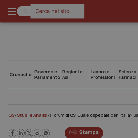
Governo e
Regioni e
Lavoro e
Scienza 
Cronache
Parlamento
Asl
Professioni
Farmaci
QS
»
Studi e Analisi
»
I Forum di QS. Quale ospedale per l’Italia?
Stampa