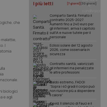
I più letti
[7 giorni]
[30 giorni]
Comparto Sanità. Firmato il
contratto 2025-2027.
logiche, che
Aumenti fino a 240 euro per
gli infermieri, arriva il capitolo
sull'IA e nuove tutele per il
personale
 malattie,
o. I
Eclissi solare del 12 agosto
2026, come osservarla in
natomia
sicurezza
Contratto sanità, valorizzati
lla
gli infermieri ma penalizzate
le altre professioni
mia
 nazionale.
Caldo estremo, FADOI:
“Sopra i 40 gradi il corpo può
non riuscire più a disperdere
i biologici
il calore”
a e agli
Covid. Il silenzio di Fauci e il