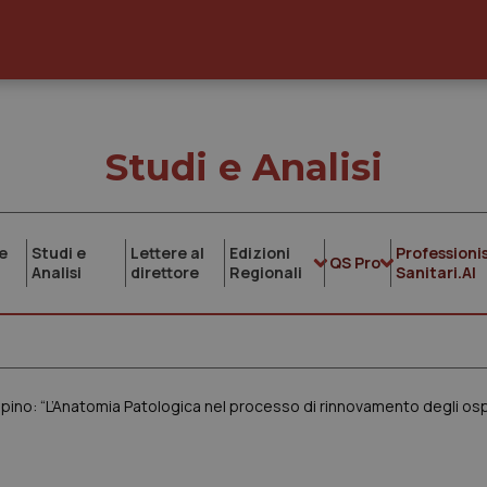
Studi e Analisi
e
Studi e
Lettere al
Edizioni
Professionis
QS Pro
Analisi
direttore
Regionali
Sanitari.AI
 Sapino: “L’Anatomia Patologica nel processo di rinnovamento degli os