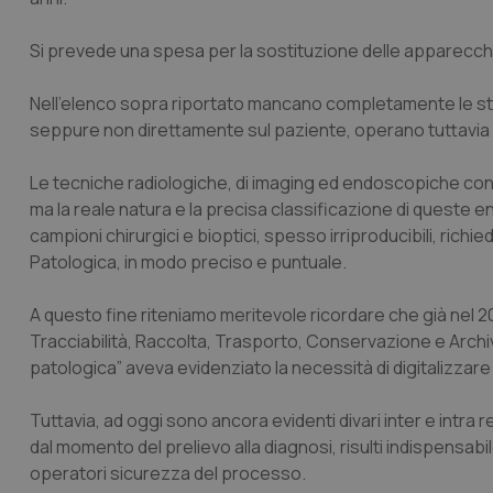
Si prevede una spesa per la sostituzione delle apparecchiatu
Nell’elenco sopra riportato mancano completamente le str
seppure non direttamente sul paziente, operano tuttavia s
Le tecniche radiologiche, di imaging ed endoscopiche cons
ma la reale natura e la precisa classificazione di queste 
campioni chirurgici e bioptici, spesso irriproducibili, rich
Patologica, in modo preciso e puntuale.
A questo fine riteniamo meritevole ricordare che già nel 201
Tracciabilità, Raccolta, Trasporto, Conservazione e Archivi
patologica
” aveva evidenziato la necessità di digitalizzar
Tuttavia, ad oggi sono ancora evidenti divari inter e intra
dal momento del prelievo alla diagnosi, risulti indispensabil
operatori sicurezza del processo.