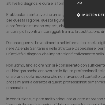
più
alti livelli di diagnosi e cura e la formazione adeguata di tutt
E’ abbastanza intuitivo che un singolo isto (cito) patolog
MOSTRA DET
per questa ragione, questa figura professionale si sta spe
e professionisti meno esperti, che sono sempre stati possi
Neces
ancora più favoriti e incoraggiati tramite la costituzione d
Di conseguenza l’investimento nell’informatica e nella digi
nelle Aziende Sanitarie e nelle Strutture Ospedaliere, per fa
un’attività di diagnosi che impatta significativamente nella
Non ultimo, fino ad ora non si è considerato con sufficien
cui bisogna anche annoverare le figure professionali dei 
I cookie necessari con
e l'accesso alle aree 
una branca della medicina che non favorisce il contatto co
prossimi anni la carenza di questi professionisti si manif
Nome
drammatico.
VISITOR_PRIVACY_
In conclusione, ci pare molto adeguato quanto espresso dal
“tempi della cura” dipendono “dalla capacità funzionale dei s