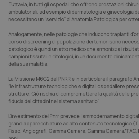
Tuttavia, in tutti gli ospedali che offrono prestazioni chir
ambulatoriali, ad esempio di dermatologia e ginecologia del t
necessitano un “servizio” di Anatomia Patologica per otten
Analogamente, nelle patologie che inducono trapianti d’orga
corso di screening di popolazione dei tumori sono necessa
patologico è quindi un atto medico che armonizza i risultati 
campioni tissutali e citologici, in un documento clinicament
della sua malattia.
La Missione M6C2 del PNRR e in particolare il paragrafo
Am
“le infrastrutture tecnologiche e digitali ospedaliere pres
strutture. Ciò rischia di compromettere la qualità delle pre
fiducia dei cittadini nel sistema sanitario”.
L'investimento del Pnrr prevede l’ammodernamento digitale
grandi apparecchiature ad alto contenuto tecnologico (TA
Fisso, Angiografi, Gamma Camera, Gamma Camera/TAC, Ma
anni.