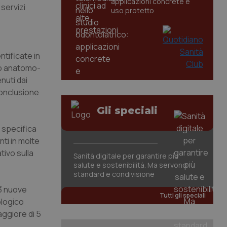
applicazioni concrete e
 servizi
uso protetto
ntificate in
to anatomo-
nuti dai
conclusione
Gli speciali
, specifica
ti in molte
tivo sulla
Sanità digitale per garantire più
salute e sostenibilità. Ma servono
standard e condivisione
33 nuove
Tutti gli speciali
ologico
ggiore di 5