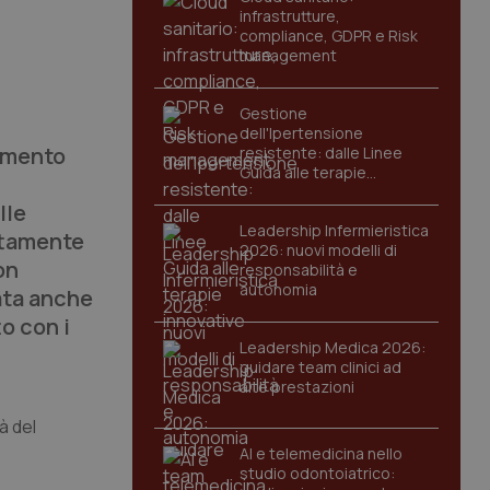
infrastrutture,
compliance, GDPR e Risk
management
Gestione
dell'Ipertensione
namento
resistente: dalle Linee
Guida alle terapie
innovative
lle
Leadership Infermieristica
ttamente
2026: nuovi modelli di
on
responsabilità e
autonomia
ata anche
o con i
Leadership Medica 2026:
guidare team clinici ad
alte prestazioni
à del
AI e telemedicina nello
studio odontoiatrico: