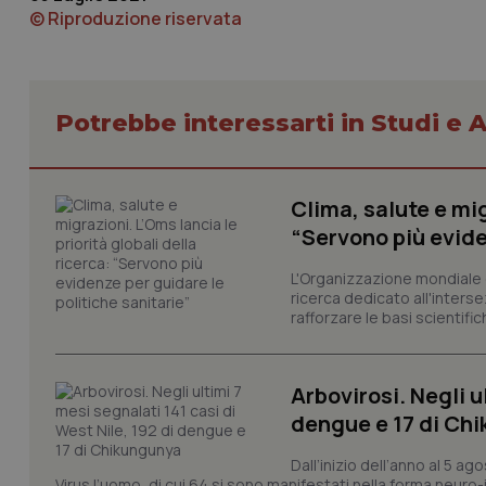
© Riproduzione riservata
_ga_KM60CM4NPH
Potrebbe interessarti in Studi e A
Nome
Nome
VISITOR_INFO1_LIV
_ga_0VMQEQKQ1N
Clima, salute e mig
“Servono più evide
__Secure-YNID
L'Organizzazione mondiale d
ricerca dedicato all'interse
rafforzare le basi scientifich
YSC
Arbovirosi. Negli u
__Secure-
dengue e 17 di Ch
ROLLOUT_TOKEN
Dall’inizio dell’anno al 5 ag
tracking-sites-
Virus l’uomo, di cui 64 si sono manifestati nella forma neuro-in