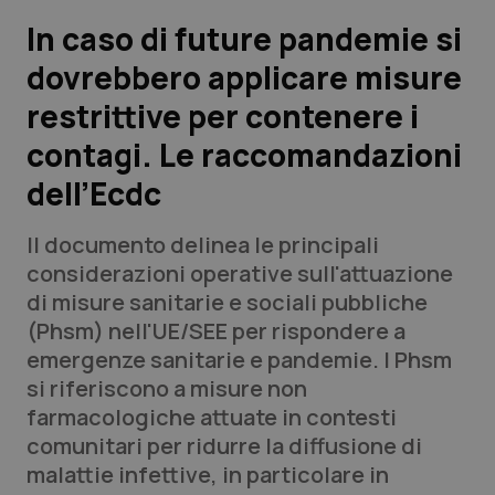
In caso di future pandemie si
Scienza e Farmaci
dovrebbero applicare misure
restrittive per contenere i
Studi e Analisi
contagi. Le raccomandazioni
Lettere al direttore
dell’Ecdc
Edizioni Regionali
Il documento delinea le principali
considerazioni operative sull'attuazione
QS Pro
di misure sanitarie e sociali pubbliche
(Phsm) nell'UE/SEE per rispondere a
Professionisti Sanitari.AI
emergenze sanitarie e pandemie. I Phsm
si riferiscono a misure non
Abruzzo
QS Pro Gold
farmacologiche attuate in contesti
comunitari per ridurre la diffusione di
QS Club
Newsletter
Basilicata
Artrite & artrosi
malattie infettive, in particolare in