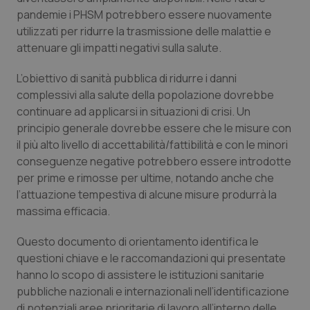
pandemie i PHSM potrebbero essere nuovamente
Piemonte
HIV
utilizzati per ridurre la trasmissione delle malattie e
attenuare gli impatti negativi sulla salute.
Provincia Autonoma di Bolzano
Infezioni & Febbre
L’obiettivo di sanità pubblica di ridurre i danni
complessivi alla salute della popolazione dovrebbe
Provincia Autonoma di Trento
Ipertensione & Scompenso
continuare ad applicarsi in situazioni di crisi. Un
principio generale dovrebbe essere che le misure con
Puglia
Malattie rare
il più alto livello di accettabilità/fattibilità e con le minori
conseguenze negative potrebbero essere introdotte
Sardegna
Malattia di Crohn & Rettocolite Ulcerosa
per prime e rimosse per ultime, notando anche che
l’attuazione tempestiva di alcune misure produrrà la
Sicilia
Neuroscienze & patologie neurodegenerative
massima efficacia.
Toscana
Obesità
Questo documento di orientamento identifica le
questioni chiave e le raccomandazioni qui presentate
hanno lo scopo di assistere le istituzioni sanitarie
Umbria
Oftalmologia
pubbliche nazionali e internazionali nell’identificazione
di potenziali aree prioritarie di lavoro all’interno delle