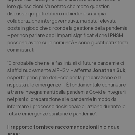
Valle D’Aosta
Oncodermatologia
loro giurisdizioni. Va notato che molte questioni
discusse qui potrebbero richiedere un’ampia
Veneto
Oncoematologia
collaborazione intergovernativa, ma data l’elevata
posta in gioco che circonda la gestione della pandemia
Oncologia & Nutrizione
– per non parlare degli impatti significativi che i PHSM
possono avere sulle comunità – sono giustificati sforzi
Psoriasi & pelle
commisurati.
“È probabile che nelle fasi iniziali di future pandemie ci
Quotidiano Cardiologia
si affidi nuovamente ai PHSM – afferma
Jonathan Suk
,
esperto principale dell’Ecdc per la preparazione e la
Quotidiano Chirurgia
risposta alle emergenze -. È fondamentale continuare
a trarre insegnamenti dalla pandemia Covid e integrarli
Quotidiano Oncologia
nei piani di preparazione alle pandemie in modo da
informare il processo decisionale e l’azione durante le
Quotidiano Pediatria
future emergenze sanitarie e pandemie”.
Rene & patologie urogenitali
Il rapporto fornisce raccomandazioni in cinque
aree: