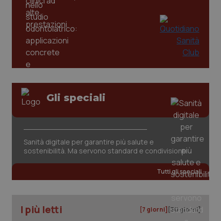
_ga
1 anno
Google LLC
mes
.quotidianosanita.it
Gli speciali
Sanità digitale per garantire più salute e
sostenibilità. Ma servono standard e condivisione
Tutti gli speciali
I più letti
[7 giorni]
[30 giorni]