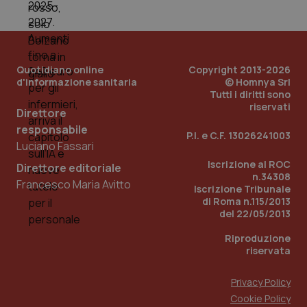
Quotidiano online
Copyright 2013-2026
d'informazione sanitaria
© Homnya Srl
Tutti i diritti sono
riservati
Direttore
Fornitore
/
Nome
Scadenza
Descrizion
responsabile
Dominio
P.I. e C.F. 13026241003
Nome
Fornitore
/
Dominio
Scadenza
Des
Luciano Fassari
_ga_0VMQEQKQ1N
.quotidianosanita.it
1 anno 1
Questo
mese
cookie
VISITOR_INFO1_LIVE
5 mesi 4
Que
Iscrizione al ROC
Google LLC
Direttore editoriale
viene
settimane
imp
.youtube.com
n.34308
utilizzato
You
Francesco Maria Avitto
Iscrizione Tribunale
da Google
ten
Analytics
di Roma n.115/2013
pre
per
del
del 22/05/2013
mantener
vid
lo stato
inco
Riproduzione
della
può
sessione.
det
riservata
vis
web
uti
Privacy Policy
nuo
ver
Cookie Policy
dell