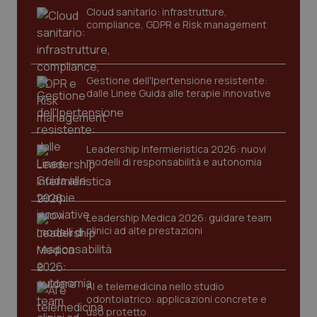
Cloud sanitario: infrastrutture,
compliance, GDPR e Risk management
Gestione dell'Ipertensione resistente:
dalle Linee Guida alle terapie innovative
Leadership Infermieristica 2026: nuovi
modelli di responsabilità e autonomia
tracking-sites-ironfish-
www.quotidianosanita.it
4
tracking-enable
settim
2 gior
Leadership Medica 2026: guidare team
clinici ad alte prestazioni
tracking-sites-ironfish-
www.quotidianosanita.it
4
session-id
settim
2 gior
AI e telemedicina nello studio
odontoiatrico: applicazioni concrete e
uso protetto