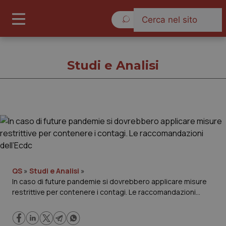
Domenica 9 Agosto 2026
Studi e Analisi
Studi e Analisi
Cronache
Governo e Parlamento
QS
»
Studi e Analisi
»
In caso di future pandemie si dovrebbero applicare misure
restrittive per contenere i contagi. Le raccomandazioni
Regioni e Asl
dell’Ecdc
Lavoro e Professioni