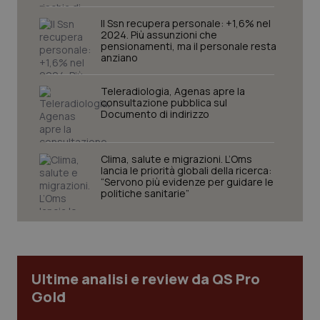
navigazione sulle pagine e l'accesso alle aree
protette del sito. Il sito web non è in grado di
Il Ssn recupera personale: +1,6% nel
funzionare correttamente senza questi cookie.
2024. Più assunzioni che
pensionamenti, ma il personale resta
Nome
Fornitore
/
Dominio
Scaden
anziano
VISITOR_PRIVACY_METADATA
5 mesi
YouTube
settim
.youtube.com
Teleradiologia, Agenas apre la
consultazione pubblica sul
Documento di indirizzo
Clima, salute e migrazioni. L’Oms
lancia le priorità globali della ricerca:
“Servono più evidenze per guidare le
politiche sanitarie”
Ultime analisi e review da QS Pro
Gold
CookieScriptConsent
5 mesi
CookieScript
settim
www.quotidianosanita.it