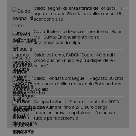
Caldo, segnali di lenta ritirata dell'ondata: il 7
agosto restano 26 città da bollino rosso, l'8
scendono a 19
PHPSESSID
Sessio
PHP.net
www.quotidianosanita.it
Covid. Il silenzio di Fauci e il perdono di Biden.
Ma il Quinto Emendamento non è
un’ammissione di colpa
Caldo estremo, FADOI: “Sopra i 40 gradi il
corpo può non riuscire più a disperdere il
calore”
Caldo, l’ondata prosegue. Il 7 agosto 26 città
restano da bollino rosso, solo Bolzano torna
in giallo
Comparto Sanità. Firmato il contratto 2025-
2027. Aumenti fino a 240 euro per gli
infermieri, arriva il capitolo sull'IA e nuove
tutele per il personale
_ga_KM60CM4NPH
.quotidianosanita.it
1 anno
mes