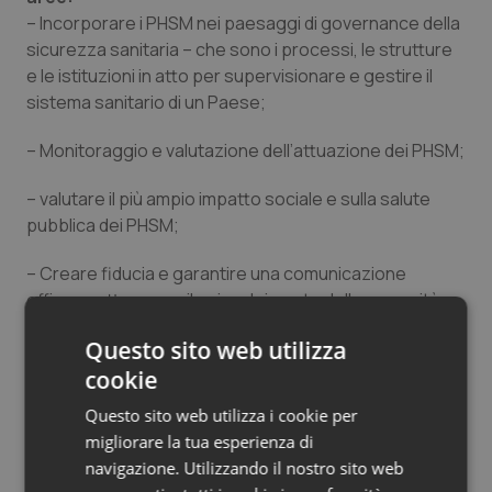
– Incorporare i PHSM nei paesaggi di governance della
Salute orale & impianti
sicurezza sanitaria – che sono i processi, le strutture
e le istituzioni in atto per supervisionare e gestire il
Sangue & coagulazione
sistema sanitario di un Paese;
Tiroide
– Monitoraggio e valutazione dell’attuazione dei PHSM;
Tumore al seno
– valutare il più ampio impatto sociale e sulla salute
pubblica dei PHSM;
Tumore ovarico
– Creare fiducia e garantire una comunicazione
efficace attraverso il coinvolgimento della comunità;
Tumori del Polmone & Testa Collo
Questo sito web utilizza
– migliorare il coordinamento multidisciplinare nel
Tumori gastrointestinali
processo decisionale.
cookie
Questo sito web utilizza i cookie per
Questa guida si basa sui risultati di due consultazioni di
Ulcera & Reflusso
migliorare la tua esperienza di
esperti organizzate dall’Ecdc nel giugno 2022 e nel
navigazione. Utilizzando il nostro sito web
maggio 2023, e attinge a diverse lezioni apprese e alla
Vaccini