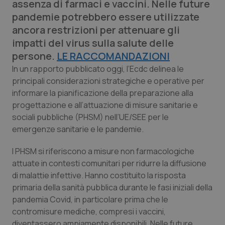
assenza di farmaci e vaccini. Nelle future
Calabria
Asma & BPCO
pandemie potrebbero essere utilizzate
ancora restrizioni per attenuare gli
Campania
Car-T
impatti del virus sulla salute delle
persone.
LE RACCOMANDAZIONI
Emilia-Romagna
Colesterolo & coronaropatie
In un rapporto pubblicato oggi, l’Ecdc delinea le
principali considerazioni strategiche e operative per
Friuli Venezia Giulia
Dermatite Atopica
informare la pianificazione della preparazione alla
progettazione e all’attuazione di misure sanitarie e
Lazio
Diabete & glucometri
sociali pubbliche (PHSM) nell’UE/SEE per le
emergenze sanitarie e le pandemie.
Liguria
Disturbi dell’umore
I PHSM si riferiscono a misure non farmacologiche
attuate in contesti comunitari per ridurre la diffusione
Lombardia
Dolore
di malattie infettive. Hanno costituito la risposta
primaria della sanità pubblica durante le fasi iniziali della
Marche
Donna & Salute
pandemia Covid, in particolare prima che le
contromisure mediche, compresi i vaccini,
Molise
Epatiti
diventassero ampiamente disponibili. Nelle future