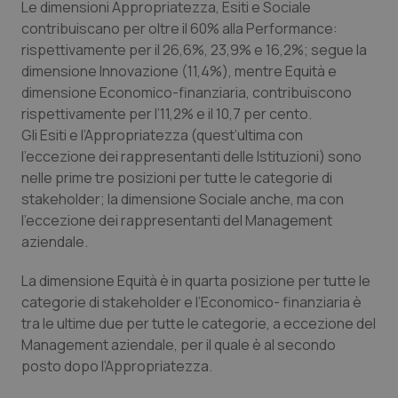
Le dimensioni Appropriatezza, Esiti e Sociale
Salute orale & impianti
contribuiscano per oltre il 60% alla Performance:
rispettivamente per il 26,6%, 23,9% e 16,2%; segue la
Sangue & coagulazione
dimensione Innovazione (11,4%), mentre Equità e
dimensione Economico-finanziaria, contribuiscono
Tiroide
rispettivamente per l’11,2% e il 10,7 per cento.
Gli Esiti e l’Appropriatezza (quest’ultima con
l’eccezione dei rappresentanti delle Istituzioni) sono
Tumore al seno
nelle prime tre posizioni per tutte le categorie di
stakeholder; la dimensione Sociale anche, ma con
Tumore ovarico
l’eccezione dei rappresentanti del Management
aziendale.
Tumori del Polmone & Testa Collo
La dimensione Equità è in quarta posizione per tutte le
Tumori gastrointestinali
categorie di stakeholder e l’Economico- finanziaria è
tra le ultime due per tutte le categorie, a eccezione del
Ulcera & Reflusso
Management aziendale, per il quale è al secondo
posto dopo l’Appropriatezza.
Vaccini