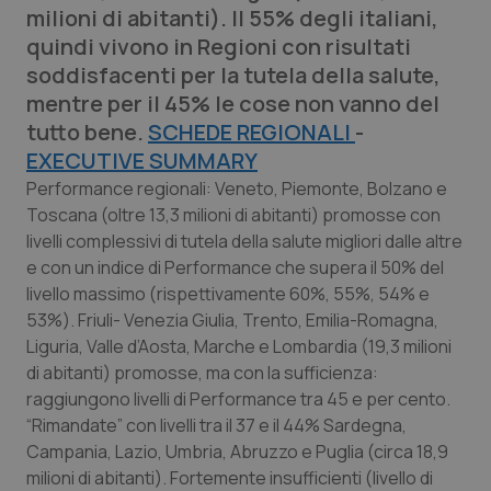
milioni di abitanti). Il 55% degli italiani,
Calabria
Asma & BPCO
quindi vivono in Regioni con risultati
soddisfacenti per la tutela della salute,
Campania
Car-T
mentre per il 45% le cose non vanno del
tutto bene.
Emilia-Romagna
Colesterolo & coronaropatie
SCHEDE REGIONALI
-
EXECUTIVE SUMMARY
Friuli Venezia Giulia
Dermatite Atopica
Performance regionali: Veneto, Piemonte, Bolzano e
Toscana (oltre 13,3 milioni di abitanti) promosse con
livelli complessivi di tutela della salute migliori dalle altre
Lazio
Diabete & glucometri
e con un indice di Performance che supera il 50% del
livello massimo (rispettivamente 60%, 55%, 54% e
Liguria
Disturbi dell’umore
53%). Friuli- Venezia Giulia, Trento, Emilia-Romagna,
Liguria, Valle d’Aosta, Marche e Lombardia (19,3 milioni
Lombardia
Dolore
di abitanti) promosse, ma con la sufficienza:
raggiungono livelli di Performance tra 45 e per cento.
Marche
Donna & Salute
“Rimandate” con livelli tra il 37 e il 44% Sardegna,
Campania, Lazio, Umbria, Abruzzo e Puglia (circa 18,9
Molise
Epatiti
milioni di abitanti). Fortemente insufficienti (livello di