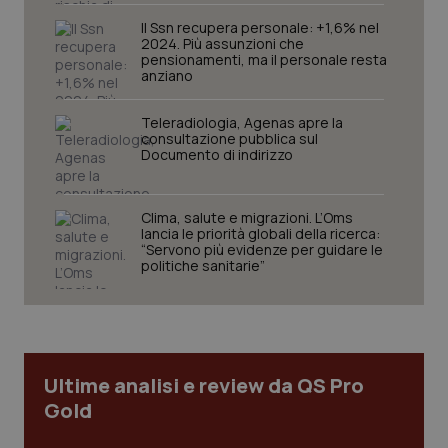
_ga
1 anno
Google LLC
mes
.quotidianosanita.it
Il Ssn recupera personale: +1,6% nel
2024. Più assunzioni che
pensionamenti, ma il personale resta
anziano
Teleradiologia, Agenas apre la
consultazione pubblica sul
Documento di indirizzo
Clima, salute e migrazioni. L’Oms
lancia le priorità globali della ricerca:
“Servono più evidenze per guidare le
politiche sanitarie”
Ultime analisi e review da QS Pro
Gold