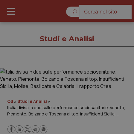
Venerdì 7 Agosto 2026
Studi e Analisi
Studi e Analisi
Cronache
Governo e Parlamento
QS
»
Studi e Analisi
»
Italia divisa in due sulle performance sociosanitarie. Veneto,
Piemonte, Bolzano e Toscana al top. Insufficienti Sicilia,
Regioni e Asl
Molise, Basilicata e Calabria. Il rapporto Crea
Lavoro e Professioni