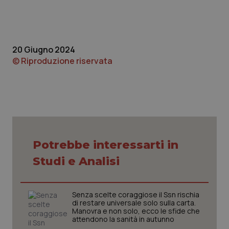
20 Giugno 2024
© Riproduzione riservata
tracking-sites-ironfish-
www.quotidianosanita.it
4
tracking-enable
settim
2 gior
Potrebbe interessarti in
Studi e Analisi
tracking-sites-ironfish-
www.quotidianosanita.it
4
session-id
settim
2 gior
Senza scelte coraggiose il Ssn rischia
di restare universale solo sulla carta.
Manovra e non solo, ecco le sfide che
attendono la sanità in autunno