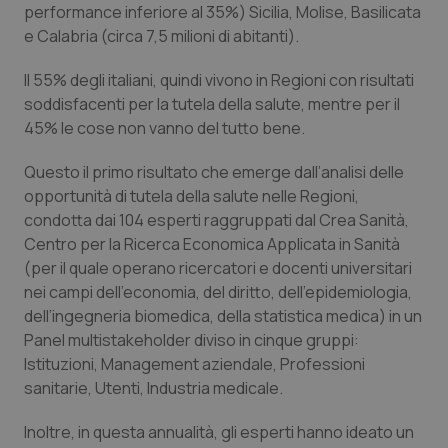
performance inferiore al 35%) Sicilia, Molise, Basilicata
Piemonte
HIV
e Calabria (circa 7,5 milioni di abitanti).
Il 55% degli italiani, quindi vivono in Regioni con risultati
Provincia Autonoma di Bolzano
Infezioni & Febbre
soddisfacenti per la tutela della salute, mentre per il
45% le cose non vanno del tutto bene.
Provincia Autonoma di Trento
Ipertensione & Scompenso
Questo il primo risultato che emerge dall’analisi delle
Puglia
Malattie rare
opportunità di tutela della salute nelle Regioni,
condotta dai 104 esperti raggruppati dal Crea Sanità,
Sardegna
Malattia di Crohn & Rettocolite Ulcerosa
Centro per la Ricerca Economica Applicata in Sanità
(per il quale operano ricercatori e docenti universitari
nei campi dell’economia, del diritto, dell’epidemiologia,
Sicilia
Neuroscienze & patologie neurodegenerative
dell’ingegneria biomedica, della statistica medica) in un
Panel multistakeholder diviso in cinque gruppi:
Toscana
Obesità
Istituzioni, Management aziendale, Professioni
sanitarie, Utenti, Industria medicale.
Umbria
Oftalmologia
Inoltre, in questa annualità, gli esperti hanno ideato un