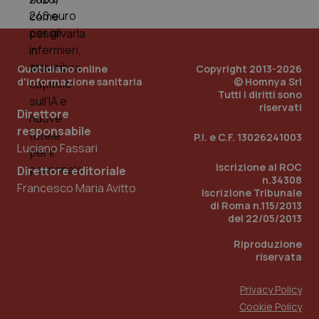
e d
per
del
ute
tracking-sites-
www.quotidianosanita.it
4
Que
Quotidiano online
Copyright 2013-2026
ironfish-tracking-
settimane
imp
d'informazione sanitaria
named-enable
© Homnya Srl
2 giorni
dal
per 
Tutti i diritti sono
sis
riservati
sol
Direttore
ute
responsabile
ide
P.I. e C.F. 13026241003
Wel
Luciano Fassari
Iscrizione al ROC
Direttore editoriale
n.34308
Francesco Maria Avitto
Iscrizione Tribunale
di Roma n.115/2013
del 22/05/2013
Riproduzione
riservata
Privacy Policy
Cookie Policy