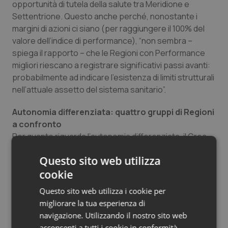
opportunità di tutela della salute tra Meridione e
Settentrione. Questo anche perché, nonostante i
margini di azioni ci siano (per raggiungere il 100% del
valore dell’indice di performance), “non sembra –
spiega il rapporto – che le Regioni con Performance
migliori riescano a registrare significativi passi avanti:
probabilmente ad indicare l’esistenza di limiti strutturali
nell’attuale assetto del sistema sanitario”.
Autonomia differenziata: quattro gruppi di Regioni
a confronto
Per quanto riguarda l’autonomia differenziata, il Crea
ha messo a punto la metodologia per monitorarne gli
Questo sito web utilizza
effetti, e darà i primi risultati non appena verrà
concessa ad una o più Regioni. Nella prima fase di
cookie
implementazione, sono state calcolate e poi
Questo sito web utilizza i cookie per
comparate, per il periodo 2017- 2022, le dinamiche su
migliorare la tua esperienza di
dieci indicatori scelti dal Panel di esperti in gruppi di
navigazione. Utilizzando il nostro sito web
Regioni: il gruppo delle Province/Regioni Autonome o a
acconsenti a tutti i cookie in conformità