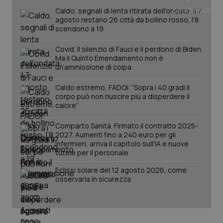
You
Caldo, segnali di lenta ritirata dell'ondata: il 7
agosto restano 26 città da bollino rosso, l'8
__Secure-YNID
.youtube.com
5 mesi 4
Que
settimane
imp
scendono a 19
You
ten
pre
Covid. Il silenzio di Fauci e il perdono di Biden.
del
Ma il Quinto Emendamento non è
vid
un’ammissione di colpa
inco
può
det
Caldo estremo, FADOI: “Sopra i 40 gradi il
vis
corpo può non riuscire più a disperdere il
web
uti
calore”
nuo
ver
dell
Comparto Sanità. Firmato il contratto 2025-
You
2027. Aumenti fino a 240 euro per gli
infermieri, arriva il capitolo sull'IA e nuove
YSC
Sessione
Que
Google LLC
tutele per il personale
imp
.youtube.com
You
ten
Eclissi solare del 12 agosto 2026, come
vis
osservarla in sicurezza
vid
__Secure-
.youtube.com
5 mesi 4
Que
ROLLOUT_TOKEN
settimane
imp
You
ges
del