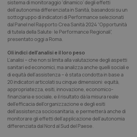
Valle D’Aosta
Oncodermatologia
sistema di monitoraggio ‘dinamico’ degli effetti
dell’autonomia differenziata in Sanità, basandosi su un
Veneto
Oncoematologia
sottogruppo di indicatori di Performance selezionati
dal Panel nel Rapporto Crea Sanità 2024 “Opportunità
di tutela della Salute: le Performance Regionali”,
Oncologia & Nutrizione
presentato oggi a Roma.
Psoriasi & pelle
Gli indici dell’analisi e il loro peso
L’analisi – che non si limita alla valutazione degli aspetti
Quotidiano Cardiologia
sanitari ed economici, ma analizza anche quelli sociali e
di equità dell’assistenza – è stata condotta in base a
Quotidiano Chirurgia
20 indicatori articolati su cinque dimensioni: equità,
appropriatezza, esiti, innovazione, economico-
Quotidiano Oncologia
finanziaria e sociale, e il risultato dà la misura reale
dell’efficacia dell’organizzazione e degli esiti
dell’assistenza sociosanitaria, e permetterà anche di
Quotidiano Pediatria
monitorare gli effetti dell’applicazione dell’autonomia
differenziata dal Nord al Sud del Paese.
Rene & patologie urogenitali