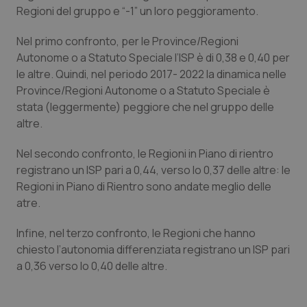
navigazione sulle pagine e l'accesso alle aree
Regioni del gruppo e “-1” un loro peggioramento.
protette del sito. Il sito web non è in grado di
funzionare correttamente senza questi cookie.
Nel primo confronto, per le Province/Regioni
Nome
Fornitore
/
Dominio
Scaden
Autonome o a Statuto Speciale l’ISP è di 0,38 e 0,40 per
VISITOR_PRIVACY_METADATA
5 mesi
YouTube
le altre. Quindi, nel periodo 2017- 2022 la dinamica nelle
settim
.youtube.com
Province/Regioni Autonome o a Statuto Speciale è
stata (leggermente) peggiore che nel gruppo delle
altre.
Nel secondo confronto, le Regioni in Piano di rientro
registrano un ISP pari a 0,44, verso lo 0,37 delle altre: le
Regioni in Piano di Rientro sono andate meglio delle
atre.
Infine, nel terzo confronto, le Regioni che hanno
chiesto l’autonomia differenziata registrano un ISP pari
a 0,36 verso lo 0,40 delle altre.
CookieScriptConsent
5 mesi
CookieScript
settim
www.quotidianosanita.it