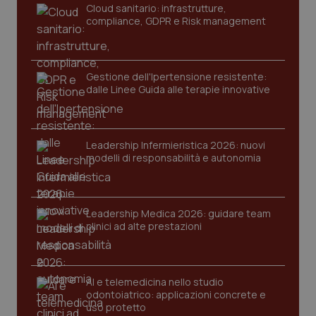
Cloud sanitario: infrastrutture,
compliance, GDPR e Risk management
PHPSESSID
Sessio
PHP.net
www.quotidianosanita.it
Gestione dell'Ipertensione resistente:
dalle Linee Guida alle terapie innovative
Leadership Infermieristica 2026: nuovi
modelli di responsabilità e autonomia
Leadership Medica 2026: guidare team
clinici ad alte prestazioni
AI e telemedicina nello studio
odontoiatrico: applicazioni concrete e
_ga_KM60CM4NPH
.quotidianosanita.it
1 anno
uso protetto
mes