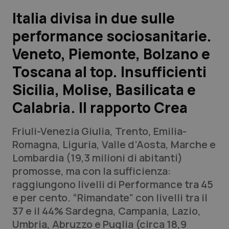
Italia divisa in due sulle
Scienza e Farmaci
performance sociosanitarie.
Veneto, Piemonte, Bolzano e
Studi e Analisi
Toscana al top. Insufficienti
Lettere al direttore
Sicilia, Molise, Basilicata e
Edizioni Regionali
Calabria. Il rapporto Crea
QS Pro
Friuli-Venezia Giulia, Trento, Emilia-
Romagna, Liguria, Valle d’Aosta, Marche e
Professionisti Sanitari.AI
Lombardia (19,3 milioni di abitanti)
promosse, ma con la sufficienza:
raggiungono livelli di Performance tra 45
Abruzzo
QS Pro Gold
e per cento. “Rimandate” con livelli tra il
QS Club
Newsletter
37 e il 44% Sardegna, Campania, Lazio,
Basilicata
Artrite & artrosi
Umbria, Abruzzo e Puglia (circa 18,9