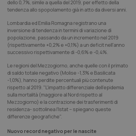
dello 0,7%, simile a quella del 2019, per effetto della
Salute orale & impianti
tendenza allo spopolamento già in atto da diversi anni.
Sangue & coagulazione
Lombardia ed Emilia Romagna registrano una
inversione di tendenza in termini di variazione di
popolazione, passando da un incremento nel 2019
Tiroide
(rispettivamente +0,2% e +0,1%) a un deficit nell'anno
successivo rispettivamente di -0,6% e -0,4%.
Tumore al seno
Le regioni del Mezzogiorno, anche quelle con il primato
Tumore ovarico
di saldo totale negativo (Molise -1,3% e Basilicata
-1,0%), hanno perdite percentuali più contenute
Tumori del Polmone & Testa Collo
rispetto al 2019. "L'impatto differenziale dell'epidemia
sulla mortalità (maggiore al Nord rispetto al
Tumori gastrointestinali
Mezzogiorno) e la contrazione dei trasferimenti di
residenza- sottolinea l'Istat – spiegano queste
differenze geografiche".
Ulcera & Reflusso
Nuovo record negativo per le nascite
Vaccini