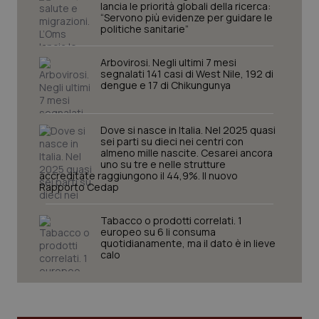
lancia le priorità globali della ricerca:
“Servono più evidenze per guidare le
politiche sanitarie”
Arbovirosi. Negli ultimi 7 mesi
segnalati 141 casi di West Nile, 192 di
dengue e 17 di Chikungunya
Dove si nasce in Italia. Nel 2025 quasi
sei parti su dieci nei centri con
almeno mille nascite. Cesarei ancora
uno su tre e nelle strutture
accreditate raggiungono il 44,9%. Il nuovo
_ga_KM60CM4NPH
.quotidianosanita.it
1 anno
Rapporto Cedap
mes
Tabacco o prodotti correlati. 1
europeo su 6 li consuma
quotidianamente, ma il dato è in lieve
calo
Fornitore
/