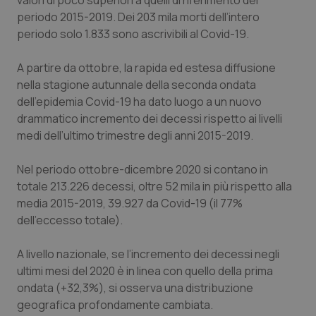
valori di poco superiori a quelli di riferimento del
periodo 2015-2019. Dei 203 mila morti dell’intero
periodo solo 1.833 sono ascrivibili al Covid-19.
A partire da ottobre, la rapida ed estesa diffusione
nella stagione autunnale della seconda ondata
dell’epidemia Covid-19 ha dato luogo a un nuovo
drammatico incremento dei decessi rispetto ai livelli
medi dell’ultimo trimestre degli anni 2015-2019.
Nel periodo ottobre-dicembre 2020 si contano in
CookieScriptConsent
5 mesi
CookieScript
totale 213.226 decessi, oltre 52 mila in più rispetto alla
settim
www.quotidianosanita.it
media 2015-2019, 39.927 da Covid-19 (il 77%
dell’eccesso totale).
A livello nazionale, se l’incremento dei decessi negli
ultimi mesi del 2020 è in linea con quello della prima
ondata (+32,3%), si osserva una distribuzione
geografica profondamente cambiata.