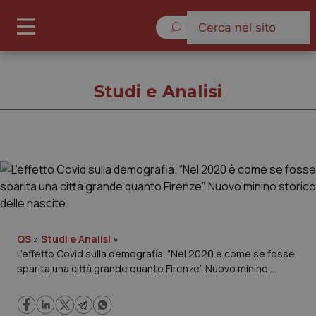
Giovedì 6 Agosto 2026
Studi e Analisi
Studi e Analisi
Cronache
Governo e Parlamento
QS
»
Studi e Analisi
»
L’effetto Covid sulla demografia. “Nel 2020 è come se fosse
sparita una città grande quanto Firenze”. Nuovo minino
Regioni e Asl
storico delle nascite
Lavoro e Professioni