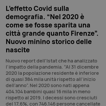
L’effetto Covid sulla
Scienza e Farmaci
demografia. “Nel 2020 è
come se fosse sparita una
Studi e Analisi
città grande quanto Firenze”.
Lettere al direttore
Nuovo minino storico delle
Edizioni Regionali
nascite
QS Pro
Nuovo report dell’Istat che ha analizzato
l’impatto della pandemia. “Al 31 dicembre
Professionisti Sanitari.AI
2020 la popolazione residente è inferiore
di quasi 384 mila unità rispetto all’inizio
dell’anno”. Nel 2020 sono nati appena
Abruzzo
QS Pro Gold
404.104 bambini quasi 16 mila in meno
QS Club
Newsletter
rispetto al 2019. I decessi sono cresciuti
Basilicata
Artrite & artrosi
del 17,6%, con 746.146 persone cancellate