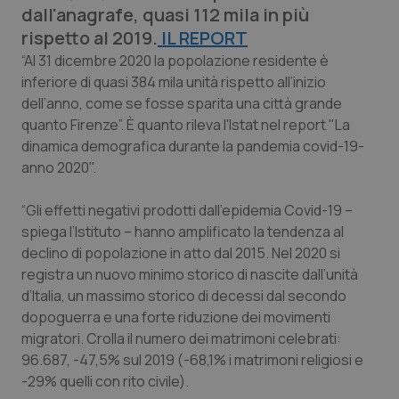
dall'anagrafe, quasi 112 mila in più
Calabria
Asma & BPCO
rispetto al 2019.
IL REPORT
Campania
Car-T
“Al 31 dicembre 2020 la popolazione residente è
inferiore di quasi 384 mila unità rispetto all’inizio
dell’anno, come se fosse sparita una città grande
Emilia-Romagna
Colesterolo & coronaropatie
quanto Firenze”. È quanto rileva l'Istat nel report "La
dinamica demografica durante la pandemia covid-19-
Friuli Venezia Giulia
Dermatite Atopica
anno 2020".
Lazio
Diabete & glucometri
“Gli effetti negativi prodotti dall’epidemia Covid-19 –
spiega l’Istituto – hanno amplificato la tendenza al
Liguria
Disturbi dell’umore
declino di popolazione in atto dal 2015. Nel 2020 si
registra un nuovo minimo storico di nascite dall’unità
Lombardia
Dolore
d’Italia, un massimo storico di decessi dal secondo
dopoguerra e una forte riduzione dei movimenti
Marche
Donna & Salute
migratori. Crolla il numero dei matrimoni celebrati:
96.687, -47,5% sul 2019 (-68,1% i matrimoni religiosi e
-29% quelli con rito civile).
Molise
Epatiti