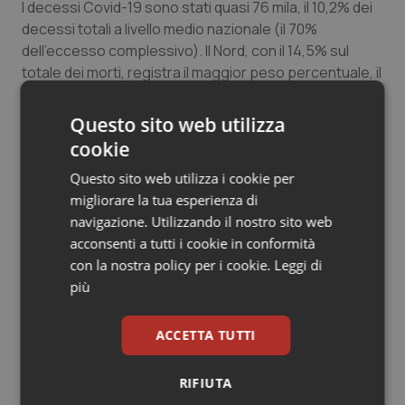
I decessi Covid-19 sono stati quasi 76 mila, il 10,2% dei
decessi totali a livello medio nazionale (il 70%
dell’eccesso complessivo). Il Nord, con il 14,5% sul
totale dei morti, registra il maggior peso percentuale, il
doppio rispetto al Centro (6,8%) e al Mezzogiorno
(5,2%).
Questo sito web utilizza
cookie
Nel corso della prima ondata dell’epidemia (marzo-
Questo sito web utilizza i cookie per
maggio 2020) i decessi a livello nazionale sono stati
migliorare la tua esperienza di
211.750, quasi 51 mila in più rispetto alla media dello
navigazione. Utilizzando il nostro sito web
stesso periodo dei 5 anni precedenti (+31,7%). Di
acconsenti a tutti i cookie in conformità
questi, i decessi di persone positive al Covid-19
con la nostra policy per i cookie.
Leggi di
registrati dalla Sorveglianza integrata ammontano a
più
34.079 (il 67% dell’eccesso totale).
L’aumento di decessi si è concentrato nelle regioni del
ACCETTA TUTTI
Nord (+61,1% nel complesso del periodo), dove si sono
sfiorate punte del 95% a marzo e del 75% ad aprile.
RIFIUTA