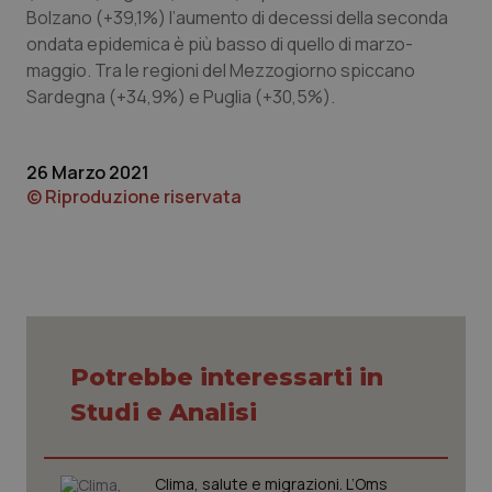
Bolzano (+39,1%) l’aumento di decessi della seconda
ondata epidemica è più basso di quello di marzo-
maggio. Tra le regioni del Mezzogiorno spiccano
Sardegna (+34,9%) e Puglia (+30,5%).
26 Marzo 2021
© Riproduzione riservata
PHPSESSID
Sessio
PHP.net
Potrebbe interessarti in
www.quotidianosanita.it
Studi e Analisi
Clima, salute e migrazioni. L’Oms