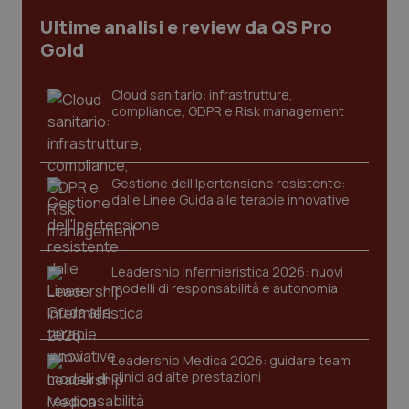
Nome
Scadenza
Descrizion
Dominio
Ultime analisi e review da QS Pro
Nome
Fornitore
/
Dominio
Scadenza
Des
_ga_0VMQEQKQ1N
.quotidianosanita.it
1 anno 1
Questo
Gold
mese
cookie
VISITOR_INFO1_LIVE
5 mesi 4
Que
Google LLC
viene
settimane
imp
.youtube.com
utilizzato
You
da Google
ten
Cloud sanitario: infrastrutture,
Analytics
pre
compliance, GDPR e Risk management
per
del
mantener
vid
lo stato
inco
della
può
sessione.
det
vis
Gestione dell'Ipertensione resistente:
web
dalle Linee Guida alle terapie innovative
uti
nuo
ver
dell
You
Leadership Infermieristica 2026: nuovi
__Secure-YNID
.youtube.com
5 mesi 4
Que
modelli di responsabilità e autonomia
settimane
imp
You
ten
pre
del
Leadership Medica 2026: guidare team
vid
inco
clinici ad alte prestazioni
può
det