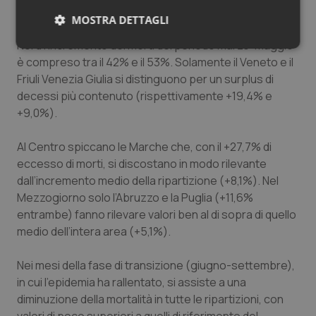
È soprattutto la Lombardia a sperimentare il bilancio
MOSTRA DETTAGLI
più pesante (+111,8%); per tutte le altre regioni del
Nord l’incremento dei morti del periodo marzo-maggio
Necessari
Statistici
Marketing
è compreso tra il 42% e il 53%. Solamente il Veneto e il
Friuli Venezia Giulia si distinguono per un surplus di
decessi più contenuto (rispettivamente +19,4% e
+9,0%).
Al Centro spiccano le Marche che, con il +27,7% di
Necessari
Statistici
Marketing
eccesso di morti, si discostano in modo rilevante
I cookie necessari contribuiscono a rendere fruibile il
dall’incremento medio della ripartizione (+8,1%). Nel
sito web abilitandone funzionalità di base quali la
Mezzogiorno solo l’Abruzzo e la Puglia (+11,6%
navigazione sulle pagine e l'accesso alle aree
protette del sito. Il sito web non è in grado di
entrambe) fanno rilevare valori ben al di sopra di quello
funzionare correttamente senza questi cookie.
medio dell’intera area (+5,1%).
Nome
Fornitore
/
Dominio
Scaden
VISITOR_PRIVACY_METADATA
5 mesi
Nei mesi della fase di transizione (giugno-settembre),
YouTube
settim
.youtube.com
in cui l’epidemia ha rallentato, si assiste a una
diminuzione della mortalità in tutte le ripartizioni, con