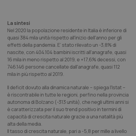
Piemonte
HIV
La sintesi
Provincia Autonoma di Bolzano
Infezioni & Febbre
Nel 2020 la popolazione residente in Italia è inferiore di
quasi 384 mila unità rispetto all'inizio dell'anno per gli
Provincia Autonoma di Trento
Ipertensione & Scompenso
effetti della pandemia. E’ stato rilevato un -3,8% di
nascite, con 404.104 bambini iscritti all'anagrafe, quasi
Puglia
Malattie rare
16 mila in meno rispetto al 2019, e +17,6% decessi, con
746.146 persone cancellate dall'anagrafe, quasi 112
Sardegna
Malattia di Crohn & Rettocolite Ulcerosa
mila in più rispetto al 2019.
Il deficit dovuto alla dinamica naturale – spiega l'Istat –
Sicilia
Neuroscienze & patologie neurodegenerative
è riscontrabile in tutte le regioni, perfino nella provincia
autonoma di Bolzano (-313 unità), che negli ultimi anni si
Toscana
Obesità
è caratterizzata per il suo trend positivo in termini di
capacità di crescita naturale grazie a una natalità più
Umbria
Oftalmologia
alta della media.
Il tasso di crescita naturale, pari a -5,8 per mille a livello