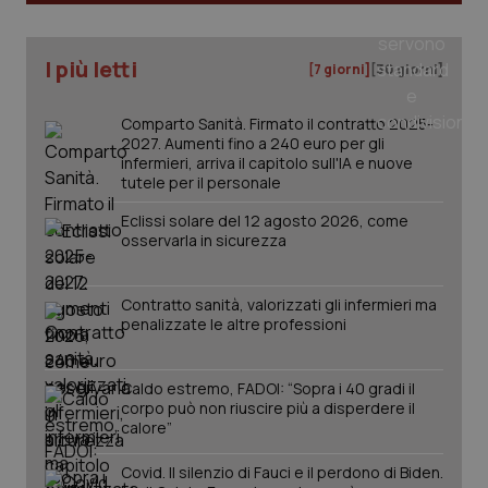
ide
Wel
I più letti
[7 giorni]
[30 giorni]
Comparto Sanità. Firmato il contratto 2025-
2027. Aumenti fino a 240 euro per gli
infermieri, arriva il capitolo sull'IA e nuove
tutele per il personale
Eclissi solare del 12 agosto 2026, come
osservarla in sicurezza
Contratto sanità, valorizzati gli infermieri ma
penalizzate le altre professioni
Caldo estremo, FADOI: “Sopra i 40 gradi il
corpo può non riuscire più a disperdere il
calore”
Covid. Il silenzio di Fauci e il perdono di Biden.