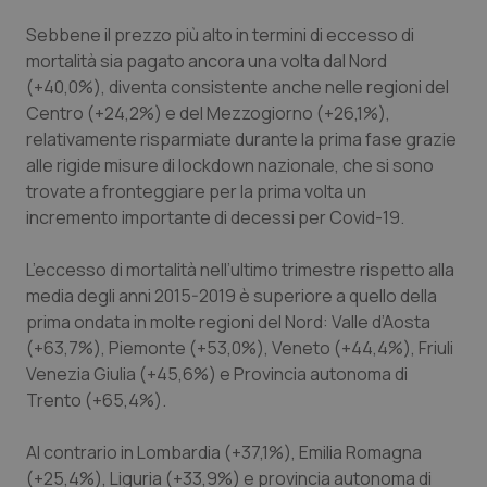
Sebbene il prezzo più alto in termini di eccesso di
tracking-sites-ironfish-
www.quotidianosanita.it
4
mortalità sia pagato ancora una volta dal Nord
tracking-enable
settim
(+40,0%), diventa consistente anche nelle regioni del
2 gior
Centro (+24,2%) e del Mezzogiorno (+26,1%),
relativamente risparmiate durante la prima fase grazie
alle rigide misure di lockdown nazionale, che si sono
tracking-sites-ironfish-
www.quotidianosanita.it
4
trovate a fronteggiare per la prima volta un
session-id
settim
2 gior
incremento importante di decessi per Covid-19.
L’eccesso di mortalità nell’ultimo trimestre rispetto alla
media degli anni 2015-2019 è superiore a quello della
_ga
1 anno
Google LLC
mes
prima ondata in molte regioni del Nord: Valle d’Aosta
.quotidianosanita.it
(+63,7%), Piemonte (+53,0%), Veneto (+44,4%), Friuli
Venezia Giulia (+45,6%) e Provincia autonoma di
Trento (+65,4%).
Al contrario in Lombardia (+37,1%), Emilia Romagna
(+25,4%), Liguria (+33,9%) e provincia autonoma di