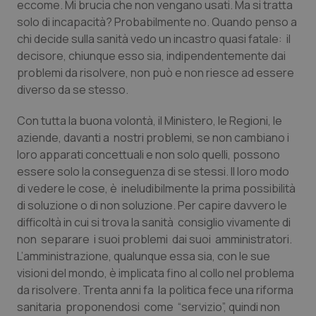
eccome. Mi brucia che non vengano usati. Ma si tratta
Calabria
Asma & BPCO
solo di incapacità? Probabilmente no. Quando penso a
chi decide sulla sanità vedo un incastro quasi fatale: il
Campania
Car-T
decisore, chiunque esso sia, indipendentemente dai
problemi da risolvere, non può e non riesce ad essere
Emilia-Romagna
Colesterolo & coronaropatie
diverso da se stesso.
Friuli Venezia Giulia
Dermatite Atopica
Con tutta la buona volontà, il Ministero, le Regioni, le
aziende, davanti a nostri problemi, se non cambiano i
loro apparati concettuali e non solo quelli, possono
Lazio
Diabete & glucometri
essere solo la conseguenza di se stessi. Il loro modo
di vedere le cose, è ineludibilmente la prima possibilità
Liguria
Disturbi dell’umore
di soluzione o di non soluzione. Per capire davvero le
difficoltà in cui si trova la sanità consiglio vivamente di
Lombardia
Dolore
non separare i suoi problemi dai suoi amministratori.
L’amministrazione, qualunque essa sia, con le sue
Marche
Donna & Salute
visioni del mondo, è implicata fino al collo nel problema
da risolvere. Trenta anni fa la politica fece una riforma
Molise
Epatiti
sanitaria proponendosi come “servizio”, quindi non