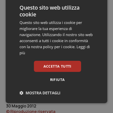
Basterebbe questo a liberare ben più di i 2 mld. Ma se
Questo sito web utilizza
si continua a tassare i cittadini, ignorando la
insopportabile pressione fiscale che c’è, cosa essi
cookie
devono pensare? Non si tratta ne di demagogia ne di
Questo sito web utilizza i cookie per
antipolitica, la mia proposta è che la politica ridiventi
migliorare la tua esperienza di
“servizio” al servizio delle persone proprio come è
navigazione. Utilizzando il nostro sito web
avvenuto a Parma. Se la spesa sanitaria come il debito
acconsenti a tutti i cookie in conformità
di Parma è il problema, quale soluzione? Ma se la
con la nostra policy per i cookie.
Leggi di
soluzione del problema è funzione del solutore, quale
più
solutore? La lezione di Parma è chiara: il problema non
può essere la soluzione. Per cui è meglio cambiare.
ACCETTA TUTTI
Ivan Cavicchi
RIFIUTA
MOSTRA DETTAGLI
Ivan Cavicchi
Necessari
Statistici
Marketing
30 Maggio 2012
© Riproduzione riservata