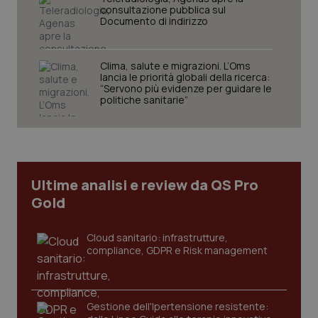
consultazione pubblica sul
Documento di indirizzo
Clima, salute e migrazioni. L’Oms
lancia le priorità globali della ricerca:
“Servono più evidenze per guidare le
CookieScriptConsent
5 mesi
politiche sanitarie”
CookieScript
settim
www.quotidianosanita.it
Ultime analisi e review da QS Pro
Gold
Cloud sanitario: infrastrutture,
compliance, GDPR e Risk management
tracking-sites-ironfish-
www.quotidianosanita.it
4
tracking-enable
settim
2 gior
Gestione dell'Ipertensione resistente: