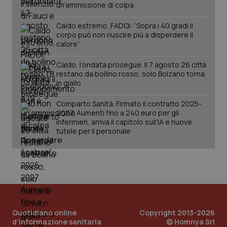
un’ammissione di colpa
Caldo estremo, FADOI: “Sopra i 40 gradi il
corpo può non riuscire più a disperdere il
calore”
Caldo, l’ondata prosegue. Il 7 agosto 26 città
_ga_KM60CM4NPH
.quotidianosanita.it
1 anno
restano da bollino rosso, solo Bolzano torna
mes
in giallo
Comparto Sanità. Firmato il contratto 2025-
2027. Aumenti fino a 240 euro per gli
infermieri, arriva il capitolo sull'IA e nuove
tutele per il personale
Fornitore
/
Nome
Scadenza
Descrizion
Dominio
Nome
Fornitore
/
Dominio
Scadenza
Des
_ga_0VMQEQKQ1N
.quotidianosanita.it
1 anno 1
Questo
mese
cookie
VISITOR_INFO1_LIVE
5 mesi 4
Que
Google LLC
viene
settimane
imp
.youtube.com
Quotidiano online
Copyright 2013-2026
utilizzato
You
d'informazione sanitaria
© Homnya Srl
da Google
ten