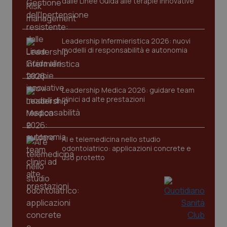
dalle Linee Guida alle terapie innovative
tracking-sites-ironfish-
www.quotidianosanita.it
4
session-id
settim
Leadership Infermieristica 2026: nuovi
2 gior
modelli di responsabilità e autonomia
_ga
1 anno
Google LLC
Leadership Medica 2026: guidare team
mes
.quotidianosanita.it
clinici ad alte prestazioni
AI e telemedicina nello studio
odontoiatrico: applicazioni concrete e
uso protetto