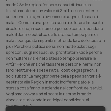
modo? Se le regioni fossero capaci di rinunciare
Salute orale & impianti
limitatamente per un valore di 2 mld alle loro estese
antieconomicità, non avremmo bisogno di tassare i
Sangue & coagulazione
malati. Come fa una politica seria a tollerare l’impunità
di coloro che, in suo nome e per suo conto, spendono
Tiroide
male il denaro pubblico e allo stesso tempo punire i
malati per questa impunità mettendo loro delle tasse in
Tumore al seno
più? Perché la politica seria, non mette ticket sugli
spreconi, sugli incapaci, sui profittatori? Cioè perché
Tumore ovarico
non multare i vizi e nello stesso tempo premiare le
virtù? Perché anziché tassare le persone inermi, non
Tumori del Polmone & Testa Collo
farci restituire le spese inutili, i costi degli sprechi, i
soldi rubati? La maggior parte della spesa sanitaria è
destinata alle Regioni in modo indifferenziato e la
Tumori gastrointestinali
stessa cosa fanno le aziende nei confronti dei servizi.
Vogliamo provare ad allocare le risorse in modo
Ulcera & Reflusso
vincolato stabilendo in anticipo i condizionali di
convenienza?
Vaccini