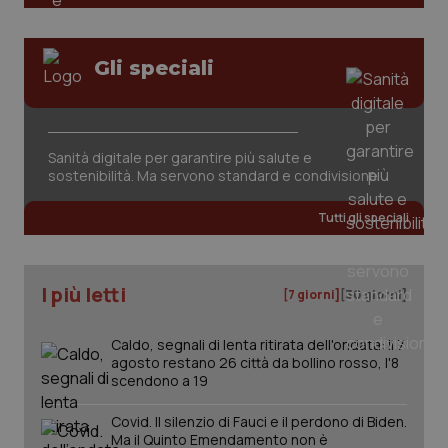
Gli speciali
Sanità digitale per garantire più salute e
sostenibilità. Ma servono standard e condivisione
Tutti gli speciali
PHPSESSID
Sessio
PHP.net
www.quotidianosanita.it
I più letti
[7 giorni]
[30 giorni]
Caldo, segnali di lenta ritirata dell'ondata: il 7
agosto restano 26 città da bollino rosso, l'8
scendono a 19
Covid. Il silenzio di Fauci e il perdono di Biden.
Ma il Quinto Emendamento non è