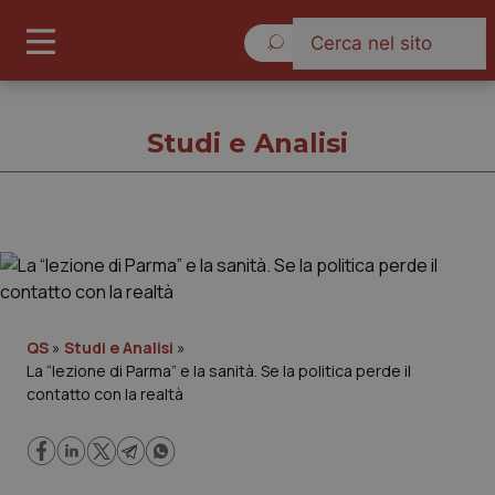
Domenica 9 Agosto 2026
Studi e Analisi
Studi e Analisi
Cronache
QS
»
Studi e Analisi
»
La “lezione di Parma” e la sanità. Se la politica perde il
Governo e Parlamento
contatto con la realtà
Regioni e Asl
Lavoro e Professioni