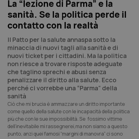
La “lezione di Parma” e la
sanità. Se la politica perde il
Scienza e Farmaci
contatto con la realtà
Studi e Analisi
Il Patto per la salute annaspa sotto la
Lettere al direttore
minaccia di nuovi tagli alla sanità e di
nuovi ticket per i cittadini. Ma la politica
Edizioni Regionali
non riesce a trovare risposte adeguate
che taglino sprechi e abusi senza
QS Pro
penalizzare il diritto alla salute. Ecco
perché ci vorrebbe una “Parma” della
Professionisti Sanitari.AI
sanità
Ciò che mi brucia è ammazzare un diritto importante
Abruzzo
QS Pro Gold
come quello della salute con le incapacità della politica
più che con le sue impossibilità. Se fossimo vittime
QS Club
Newsletter
dell’inevitabile mi rassegnerei,ma non siamo a questo
Basilicata
Artrite & artrosi
punto, anzi quei famosi “margini di manovra” ci sono