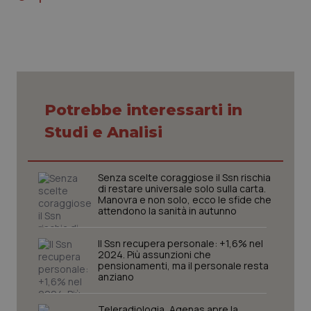
Necessari
Statistici
Marketing
I cookie necessari contribuiscono a rendere fruibile il
Potrebbe interessarti in
sito web abilitandone funzionalità di base quali la
navigazione sulle pagine e l'accesso alle aree
Studi e Analisi
protette del sito. Il sito web non è in grado di
funzionare correttamente senza questi cookie.
Nome
Fornitore
/
Dominio
Scaden
Senza scelte coraggiose il Ssn rischia
VISITOR_PRIVACY_METADATA
5 mesi
YouTube
di restare universale solo sulla carta.
settim
.youtube.com
Manovra e non solo, ecco le sfide che
attendono la sanità in autunno
Il Ssn recupera personale: +1,6% nel
2024. Più assunzioni che
pensionamenti, ma il personale resta
anziano
Teleradiologia, Agenas apre la