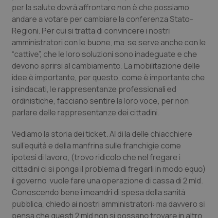
Valle D’Aosta
Oncodermatologia
per la salute dovrà affrontare non è che possiamo
andare a votare per cambiare la conferenza Stato-
Veneto
Oncoematologia
Regioni. Per cui si tratta di convincere i nostri
amministratori con le buone, ma se serve anche con le
Oncologia & Nutrizione
“cattive”, che le loro soluzioni sono inadeguate e che
devono aprirsi al cambiamento. La mobilitazione delle
Psoriasi & pelle
idee è importante, per questo, come è importante che
i sindacati, le rappresentanze professionali ed
ordinistiche, facciano sentire la loro voce, per non
Quotidiano Cardiologia
parlare delle rappresentanze dei cittadini.
Quotidiano Chirurgia
Vediamo la storia dei ticket. Al di la delle chiacchiere
sull’equità e della manfrina sulle franchigie come
Quotidiano Oncologia
ipotesi di lavoro, (trovo ridicolo che nel fregare i
cittadini ci si ponga il problema di fregarli in modo equo)
Quotidiano Pediatria
il governo vuole fare una operazione di cassa di 2 mld.
Conoscendo bene i meandri di spesa della sanità
Rene & patologie urogenitali
pubblica, chiedo ai nostri amministratori: ma davvero si
pensa che questi 2 mld non si possano trovare in altro