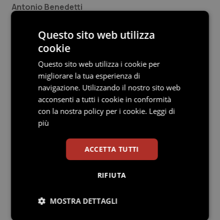
Antonio Benedetti
Presidente FISMAD
Questo sito web utilizza
Marco Soncini
cookie
Presidente AIGO
Questo sito web utilizza i cookie per
Maria Caterina Parodi
migliorare la tua esperienza di
Presidente SIED
navigazione. Utilizzando il nostro sito web
acconsenti a tutti i cookie in conformità
Bruno Annibale
con la nostra policy per i cookie.
Leggi di
Presidente SIGE
più
Leggi gli interventi precedenti in questo forum
ACCETTA TUTTI
delle Società scientifiche in vista delle prossime
elezioni politiche:
Cognetti
,
Foschi
,
Staiano e
RIFIUTA
Corsello
,
Berardelli
MOSTRA DETTAGLI
A.Benedetti, M.Soncini, M.C.Parodi, B.Annibale