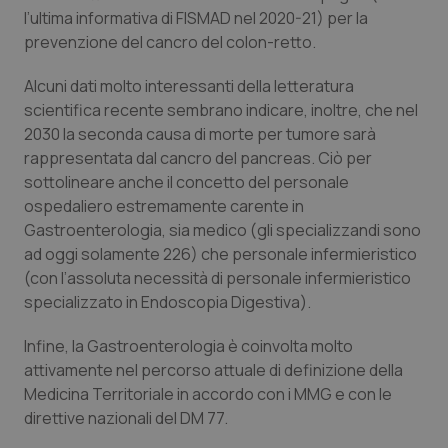
l’ultima informativa di FISMAD nel 2020-21) per la
Salute orale & impianti
prevenzione del cancro del colon-retto.
Sangue & coagulazione
Alcuni dati molto interessanti della letteratura
scientifica recente sembrano indicare, inoltre, che nel
Tiroide
2030 la seconda causa di morte per tumore sarà
rappresentata dal cancro del pancreas. Ciò per
Tumore al seno
sottolineare anche il concetto del personale
ospedaliero estremamente carente in
Gastroenterologia, sia medico (gli specializzandi sono
Tumore ovarico
ad oggi solamente 226) che personale infermieristico
(con l’assoluta necessità di personale infermieristico
Tumori del Polmone & Testa Collo
specializzato in Endoscopia Digestiva).
Tumori gastrointestinali
Infine, la Gastroenterologia è coinvolta molto
attivamente nel percorso attuale di definizione della
Ulcera & Reflusso
Medicina Territoriale in accordo con i MMG e con le
direttive nazionali del DM 77.
Vaccini