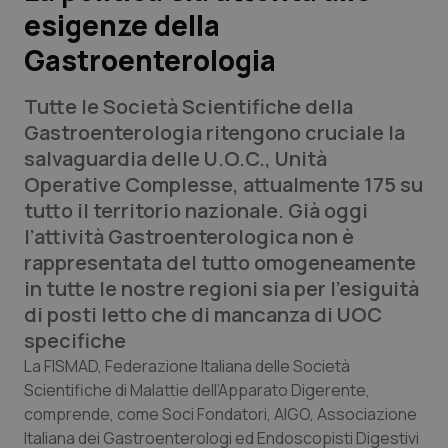
esigenze della
Scienza e Farmaci
Gastroenterologia
Studi e Analisi
Tutte le Società Scientifiche della
Gastroenterologia ritengono cruciale la
Lettere al direttore
salvaguardia delle U.O.C., Unità
Operative Complesse, attualmente 175 su
Edizioni Regionali
tutto il territorio nazionale. Già oggi
l’attività Gastroenterologica non è
QS Pro
rappresentata del tutto omogeneamente
in tutte le nostre regioni sia per l’esiguità
Professionisti Sanitari.AI
di posti letto che di mancanza di UOC
specifiche
Abruzzo
QS Pro Gold
La FISMAD, Federazione Italiana delle Società
Scientifiche di Malattie dell’Apparato Digerente,
QS Club
Newsletter
Basilicata
Artrite & artrosi
comprende, come Soci Fondatori, AIGO, Associazione
Italiana dei Gastroenterologi ed Endoscopisti Digestivi