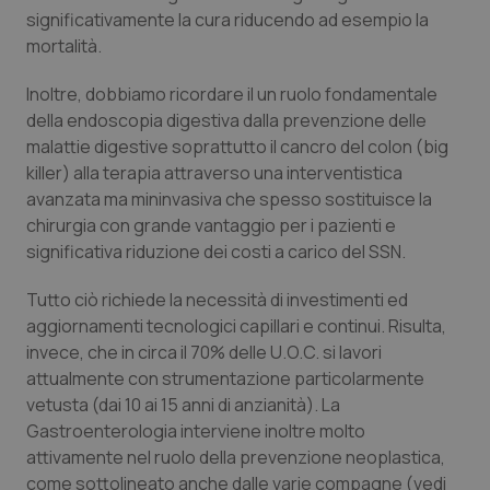
Valle D’Aosta
Oncodermatologia
significativamente la cura riducendo ad esempio la
mortalità.
Veneto
Oncoematologia
Inoltre, dobbiamo ricordare il un ruolo fondamentale
Oncologia & Nutrizione
della endoscopia digestiva dalla prevenzione delle
malattie digestive soprattutto il cancro del colon (big
killer) alla terapia attraverso una interventistica
Psoriasi & pelle
avanzata ma mininvasiva che spesso sostituisce la
chirurgia con grande vantaggio per i pazienti e
Quotidiano Cardiologia
significativa riduzione dei costi a carico del SSN.
Quotidiano Chirurgia
Tutto ciò richiede la necessità di investimenti ed
aggiornamenti tecnologici capillari e continui. Risulta,
Quotidiano Oncologia
invece, che in circa il 70% delle U.O.C. si lavori
attualmente con strumentazione particolarmente
Quotidiano Pediatria
vetusta (dai 10 ai 15 anni di anzianità). La
Gastroenterologia interviene inoltre molto
attivamente nel ruolo della prevenzione neoplastica,
Rene & patologie urogenitali
come sottolineato anche dalle varie compagne (vedi