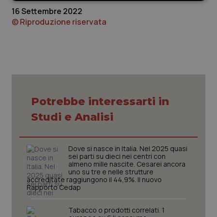
Necessari
Statistici
Marketing
16 Settembre 2022
© Riproduzione riservata
Preferenze
Potrebbe interessarti in
Necessari
Statistici
Marketing
Studi e Analisi
Preferenze
I cookie necessari contribuiscono a rendere fruibile il
sito web abilitandone funzionalità di base quali la
Dove si nasce in Italia. Nel 2025 quasi
navigazione sulle pagine e l'accesso alle aree
sei parti su dieci nei centri con
protette del sito. Il sito web non è in grado di
almeno mille nascite. Cesarei ancora
funzionare correttamente senza questi cookie.
uno su tre e nelle strutture
accreditate raggiungono il 44,9%. Il nuovo
Nome
Fornitore / Dominio
Scadenza
Rapporto Cedap
ps_abtest_uid
www.quotidianosanitaclub.it
1 anno
Tabacco o prodotti correlati. 1