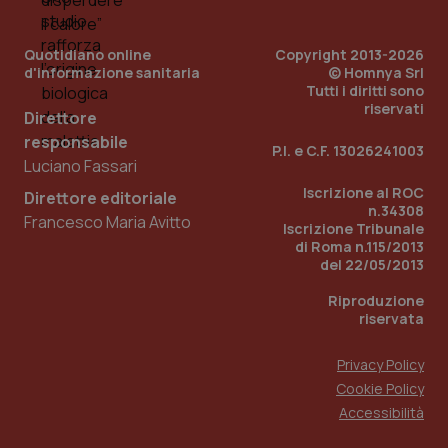
Quotidiano online
Copyright 2013-2026
d'informazione sanitaria
© Homnya Srl
__cf_bm
29 minuti
Cloudflare Inc.
59
.hubspotusercontent-
Tutti i diritti sono
secondi
na1.net
riservati
Direttore
responsabile
P.I. e C.F. 13026241003
Luciano Fassari
Iscrizione al ROC
Direttore editoriale
n.34308
Francesco Maria Avitto
Iscrizione Tribunale
di Roma n.115/2013
del 22/05/2013
__cf_bm
29 minuti
Cloudflare Inc.
59
.hubspotusercontent-
secondi
eu1.net
Riproduzione
riservata
Privacy Policy
Cookie Policy
Accessibilità