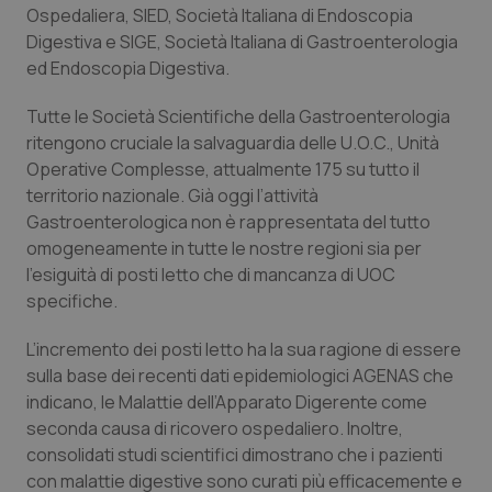
Ospedaliera, SIED, Società Italiana di Endoscopia
Calabria
Asma & BPCO
Digestiva e SIGE, Società Italiana di Gastroenterologia
ed Endoscopia Digestiva.
Campania
Car-T
Tutte le Società Scientifiche della Gastroenterologia
Emilia-Romagna
Colesterolo & coronaropatie
ritengono cruciale la salvaguardia delle U.O.C., Unità
Operative Complesse, attualmente 175 su tutto il
Friuli Venezia Giulia
Dermatite Atopica
territorio nazionale. Già oggi l’attività
Gastroenterologica non è rappresentata del tutto
Lazio
Diabete & glucometri
omogeneamente in tutte le nostre regioni sia per
l’esiguità di posti letto che di mancanza di UOC
specifiche.
Liguria
Disturbi dell’umore
L’incremento dei posti letto ha la sua ragione di essere
Lombardia
Dolore
sulla base dei recenti dati epidemiologici AGENAS che
indicano, le Malattie dell’Apparato Digerente come
Marche
Donna & Salute
seconda causa di ricovero ospedaliero. Inoltre,
consolidati studi scientifici dimostrano che i pazienti
Molise
Epatiti
con malattie digestive sono curati più efficacemente e