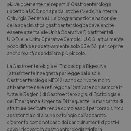
più velocemente nei reparti di Gastroenterologia
Piemonte
HIV
rispetto a UOC non specialistiche (Medicina Interna
Chirurgia Generale). La programmazione nazionale
della specialistica gastroenterologica deve anche
Provincia Autonoma di Bolzano
Infezioni & Febbre
essere attenta alle Unità Operative Dipartimentali,
U.O.D. e le Unità Operative Semplici, U.O.S. attualmente
Provincia Autonoma di Trento
Ipertensione & Scompenso
poco diffuse rispettivamente solo 93 e 56, per coprire
anche realtà ospedaliere più piccole.
Puglia
Malattie rare
La Gastroenterologia e l’Endoscopia Digestiva
Sardegna
Malattia di Crohn & Rettocolite Ulcerosa
(attualmente insegnata per legge dalla sola
Gastroenterologia MED12) sono coinvolte molto
Sicilia
Neuroscienze & patologie neurodegenerative
attivamente nelle reti regionali (attivate non sempre in
tutte le Regioni) di Gastroenterologia, di Epatologia e
dell’Emergenza-Urgenza. Di frequente, la mancanza di
Toscana
Obesità
strutture dedicate rende complesso il percorso clinico
assistenziale di alcune patologie dell’apparato
Umbria
Oftalmologia
digerente come nel caso dei sanguinamenti digestivi
dove il ricovero in gastroenterologia migliora