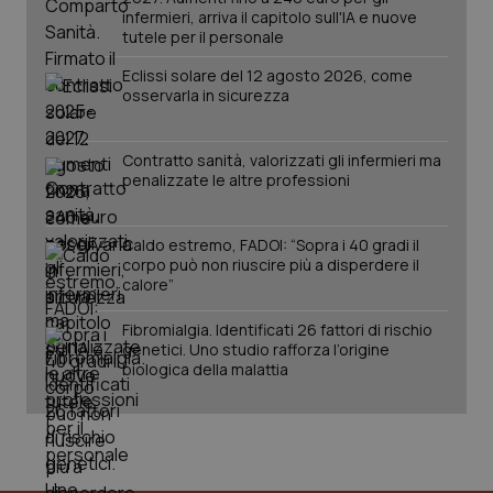
infermieri, arriva il capitolo sull'IA e nuove
tutele per il personale
Eclissi solare del 12 agosto 2026, come
_tteus
www.quotidianosanitaclub.it
Sessione
osservarla in sicurezza
__cf_bm
29 minuti
Cloudflare Inc.
59
.info.quotidianosanitaclub.it
secondi
Contratto sanità, valorizzati gli infermieri ma
penalizzate le altre professioni
Caldo estremo, FADOI: “Sopra i 40 gradi il
corpo può non riuscire più a disperdere il
calore”
ps_profile_variant
www.quotidianosanitaclub.it
1 anno
Fibromialgia. Identificati 26 fattori di rischio
genetici. Uno studio rafforza l’origine
biologica della malattia