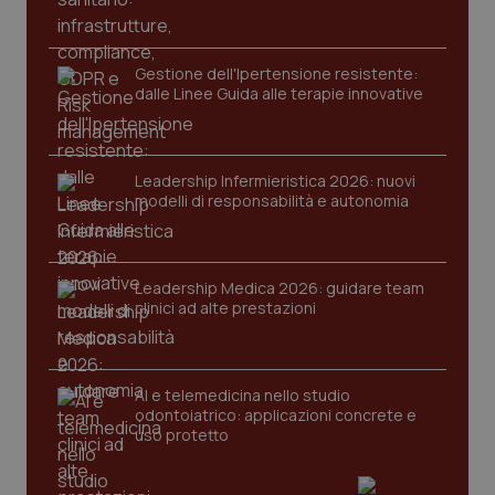
__cf_bm
29 minuti
Cloudflare Inc.
59
.hs-analytics.net
secondi
Gestione dell'Ipertensione resistente:
dalle Linee Guida alle terapie innovative
Leadership Infermieristica 2026: nuovi
modelli di responsabilità e autonomia
visid_incap_2921979
.certid.it
1 anno
Leadership Medica 2026: guidare team
clinici ad alte prestazioni
incap_ses_537_2921979
.certid.it
Sessione
AI e telemedicina nello studio
odontoiatrico: applicazioni concrete e
uso protetto