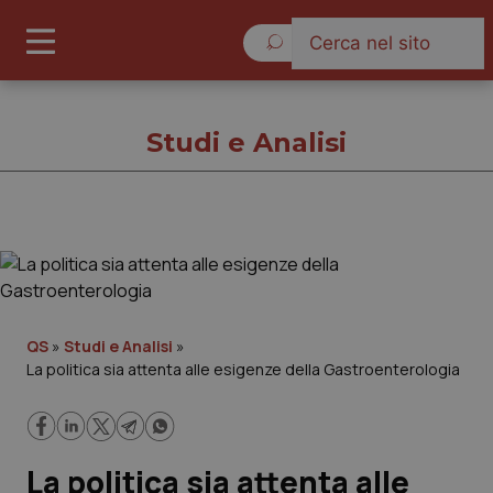
Giovedì 6 Agosto 2026
Studi e Analisi
Studi e Analisi
Cronache
QS
»
Studi e Analisi
»
La politica sia attenta alle esigenze della Gastroenterologia
Governo e Parlamento
Regioni e Asl
La politica sia attenta alle
Lavoro e Professioni