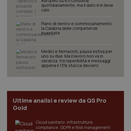
europeo su 6 li consuma
quotidianamente, ma il dato è in lieve
calo
Piano di rientro e commissariamento:
la Calabria delle competenze
inventate
_tteu
www.quotidianosanitaclub.it
1 anno 1
Medici e farmacisti, pausa estiva per
mese
uno su due. Ma il lavoro non va in
CookieScriptConsent
5 mesi 3
CookieScript
vacanza: tra reperibilità e messaggi
settiman
.quotidianosanitaclub.it
appena il 13% stacca davvero
Google Privacy Policy
Ultime analisi e review da QS Pro
Gold
Cloud sanitario: infrastrutture,
compliance, GDPR e Risk management