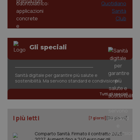
__cf_bm
29 minuti
Cloudflare Inc.
59
.hubspot.com
secondi
Gli speciali
next-token
www.quotidianosanitaclub.it
Sessione
Sanità digitale per garantire più salute e
sostenibilità. Ma servono standard e condivisione
Tutti gli speciali
__cf_bm
29 minuti
Cloudflare Inc.
58
.hs-scripts.com
secondi
I più letti
[7 giorni]
[30 giorni]
Comparto Sanità. Firmato il contratto 2025-
2027. Aumenti fino a 240 euro per gli