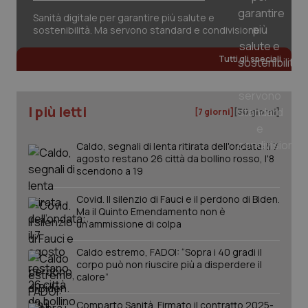
sis
Sanità digitale per garantire più salute e
sol
ute
sostenibilità. Ma servono standard e condivisione
ide
Wel
Tutti gli speciali
I più letti
[7 giorni]
[30 giorni]
Caldo, segnali di lenta ritirata dell'ondata: il 7
agosto restano 26 città da bollino rosso, l'8
scendono a 19
Covid. Il silenzio di Fauci e il perdono di Biden.
Ma il Quinto Emendamento non è
un’ammissione di colpa
Caldo estremo, FADOI: “Sopra i 40 gradi il
corpo può non riuscire più a disperdere il
calore”
Comparto Sanità. Firmato il contratto 2025-