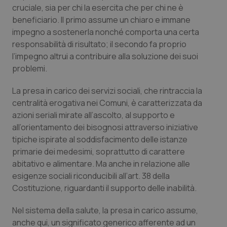
Calabria
Asma & BPCO
cruciale, sia per chi la esercita che per chi ne è
beneficiario. Il primo assume un chiaro e immane
impegno a sostenerla nonché comporta una certa
Campania
Car-T
responsabilità di risultato; il secondo fa proprio
l’impegno altrui a contribuire alla soluzione dei suoi
Emilia-Romagna
Colesterolo & coronaropatie
problemi.
Friuli Venezia Giulia
Dermatite Atopica
La presa in carico dei servizi sociali, che rintraccia la
centralità erogativa nei Comuni, è caratterizzata da
Lazio
Diabete & glucometri
azioni seriali mirate all’ascolto, al supporto e
all’orientamento dei bisognosi attraverso iniziative
Liguria
Disturbi dell’umore
tipiche ispirate al soddisfacimento delle istanze
primarie dei medesimi, soprattutto di carattere
abitativo e alimentare. Ma anche in relazione alle
Lombardia
Dolore
esigenze sociali riconducibili all’art. 38 della
Costituzione, riguardanti il supporto delle inabilità.
Marche
Donna & Salute
Nel sistema della salute, la presa in carico assume,
Molise
Epatiti
anche qui, un significato generico afferente ad un