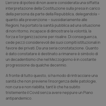
L’errore di ipotesi di non avere considerata una siffatta
interpretazione della Costituzione sulla presa in carico
della persona da parte della Repubblica, delegandola –
quanto alla prevenzione – sussidiariamente alle
Regioni, ha portato la sanità pubblica ad una situazione
di non ritorno, incapace di dimostrare la volontà, la
forza e l’organizzazione per risalire. Di conseguenza,
cede pezzi considerevoli dei suoi compiti istituzionali in
favore dei privati. Da una seria constatazione. Quanto
è dato constatare è destinato a rimanere è simbolo di
un decadentismo che nel Mezzogiorno è in costante
progressione da qualche decennio.
A fronte di tutto questo, si ha modo di rintracciare una
sanità che non previene l’insorgenza delle patologie,
non cura e non riabilita, tant’è che ha subito
tristemente il Covid senza avere neppure un Piano
antipandemico.