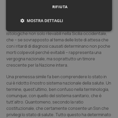
di ben oltre 3.300 esami in terra trapanese. Più
RIFIUTA
esattamente, 1405 campioni riferiti al 2024 e 1908 al
2025 (si veda qui articolo del 6 marzo scorso).
MOSTRA DETTAGLI
Un tema, questo dei ritardi delle refertazioni
Necessari
Statistici
Marketing
istologiche non solo rilevabili nella Sicilia occidentale,
che – se sovrapposto al tema delle liste di attesa che
con i ritardi di diagnosi causati determinano non poche
morti colpevoli perché evitabili – rappresenta una
vergogna nazionale, ma soprattutto un timore
crescente per la Nazione intera.
Necessari
Statistici
Marketing
Una premessa simile fa ben comprendere lo stato in
I cookie necessari contribuiscono a rendere fruibile il
cui è ridotto il nostro sistema nazionale della salute. Un
sito web abilitandone funzionalità di base quali la
navigazione sulle pagine e l'accesso alle aree
termine, quest’ultimo, ben confuso nella terminologia,
protette del sito. Il sito web non è in grado di
comunque, con quello del sistema sanitario, che è
funzionare correttamente senza questi cookie.
tutt’altro. Quantomeno, secondo la ratio
Nome
Fornitore
/
Dominio
Scaden
costituzionale, che certamente consente un Ssn che
VISITOR_PRIVACY_METADATA
5 mesi
YouTube
privilegi lo stato di salute. Tutto questo ha determinato
settim
.youtube.com