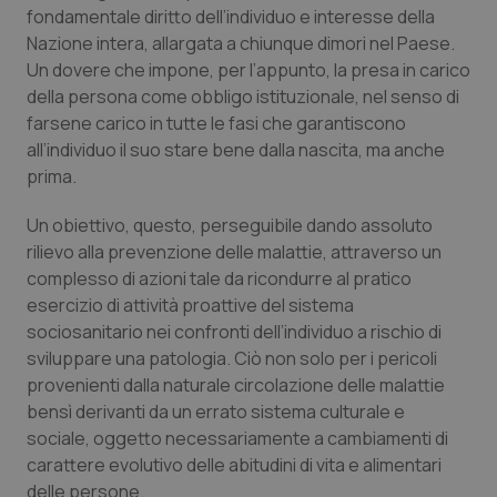
Valle D’Aosta
Oncodermatologia
fondamentale diritto dell’individuo e interesse della
Nazione intera, allargata a chiunque dimori nel Paese.
Veneto
Oncoematologia
Un dovere che impone, per l’appunto, la presa in carico
della persona come obbligo istituzionale, nel senso di
Oncologia & Nutrizione
farsene carico in tutte le fasi che garantiscono
all’individuo il suo stare bene dalla nascita, ma anche
Psoriasi & pelle
prima.
Un obiettivo, questo, perseguibile dando assoluto
Quotidiano Cardiologia
rilievo alla prevenzione delle malattie, attraverso un
complesso di azioni tale da ricondurre al pratico
Quotidiano Chirurgia
esercizio di attività proattive del sistema
sociosanitario nei confronti dell’individuo a rischio di
Quotidiano Oncologia
sviluppare una patologia. Ciò non solo per i pericoli
provenienti dalla naturale circolazione delle malattie
Quotidiano Pediatria
bensì derivanti da un errato sistema culturale e
sociale, oggetto necessariamente a cambiamenti di
Rene & patologie urogenitali
carattere evolutivo delle abitudini di vita e alimentari
delle persone.