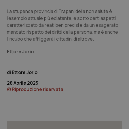
La stupenda provincia di Trapani della non salute è
l’esempio attuale più eclatante, e sotto certi aspetti
caratterizzato da reati ben precisi e da un esagerato
mancato rispetto dei diritti della persona, ma è anche
l’incubo che affliggerà i cittadini di altrove.
Ettore Jorio
Ettore Jorio
28 Aprile 2025
© Riproduzione riservata
PHPSESSID
Sessio
PHP.net
www.quotidianosanita.it