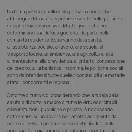
Salute orale & impianti
Un tema politico, quello della presa in carico, che
abbisogna di traduzioni pratiche scritte nelle politiche
Sangue & coagulazione
sociali, onnicomprensive di tutte quelle che ne
determinano una diffusa godibilità da parte della
Tiroide
comunità residente. Esse vanno dalla sanità,
all’assistenza sociale, al lavoro, alla scuola, al
Tumore al seno
trasporto locale, all’ambiente, alla agricoltura, alla
alimentazione, alla previdenza, ai criteri di concessione
Tumore ovarico
del credito, all’urbanistica. Insomma, le politiche sociali
sono da intendersi tutte quelle riconducibili alle materie
statali, concorrenti e regionali.
Tumori del Polmone & Testa Collo
A monte di tutto ciò, considerando che la tutela della
Tumori gastrointestinali
salute è di certo la madre di tutte le virtù esercitabili
dalle istituzioni, pubbliche e private, è necessario
Ulcera & Reflusso
soffermarsi su un dovere non affatto adempiuto da
parte del SSN: la presa in carico dell’individuo, della
Vaccini
persona. Non già come destinatario di prestazioni