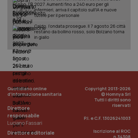
2027. Aumenti fino a 240 euro per gli
infermieri, arriva il capitolo sull'IA e nuove
tutele per il personale
Caldo, l’ondata prosegue. Il 7 agosto 26 città
restano da bollino rosso, solo Bolzano torna
in giallo
Quotidiano online
Copyright 2013-2026
d'informazione sanitaria
© Homnya Srl
Tutti i diritti sono
riservati
Direttore
responsabile
P.I. e C.F. 13026241003
Luciano Fassari
Iscrizione al ROC
Direttore editoriale
n.34308