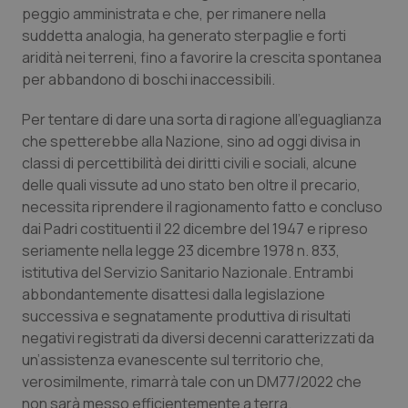
peggio amministrata e che, per rimanere nella
suddetta analogia, ha generato sterpaglie e forti
aridità nei terreni, fino a favorire la crescita spontanea
per abbandono di boschi inaccessibili.
tracking-sites-ironfish-
www.quotidianosanita.it
4
tracking-enable
settim
Per tentare di dare una sorta di ragione all’eguaglianza
2 gior
che spetterebbe alla Nazione, sino ad oggi divisa in
classi di percettibilità dei diritti civili e sociali, alcune
delle quali vissute ad uno stato ben oltre il precario,
tracking-sites-ironfish-
www.quotidianosanita.it
4
necessita riprendere il ragionamento fatto e concluso
session-id
settim
2 gior
dai Padri costituenti il 22 dicembre del 1947 e ripreso
seriamente nella legge 23 dicembre 1978 n. 833,
istitutiva del Servizio Sanitario Nazionale. Entrambi
abbondantemente disattesi dalla legislazione
_ga
1 anno
Google LLC
mes
.quotidianosanita.it
successiva e segnatamente produttiva di risultati
negativi registrati da diversi decenni caratterizzati da
un’assistenza evanescente sul territorio che,
verosimilmente, rimarrà tale con un DM77/2022 che
non sarà messo efficientemente a terra.