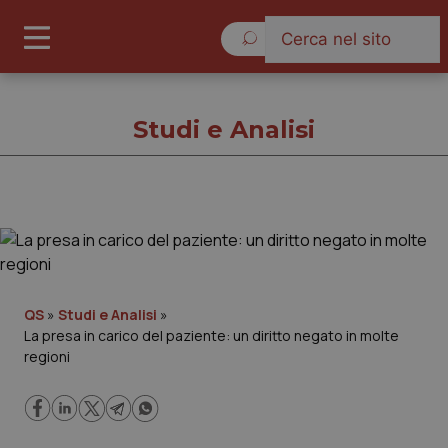
Sabato 8 Agosto 2026
Studi e Analisi
Studi e Analisi
Cronache
QS
»
Studi e Analisi
»
La presa in carico del paziente: un diritto negato in molte
Governo e Parlamento
regioni
Regioni e Asl
Lavoro e Professioni