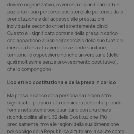
dovere organizzativo, ovverosia di pianificare ad un
Piemonte
HIV
paziente il suo percorso assistenziale partendo dalla
prenotazione e dall’accesso alle prestazioni
Provincia Autonoma di Bolzano
Infezioni & Febbre
individuate secondo criteri strettamente clinici.
Questo è il significato comune della presa in carico
che appartiene al Ssn nell’esercizio delle sue funzioni
Provincia Autonoma di Trento
Ipertensione & Scompenso
messe a terra attraverso le aziende sanitarie,
territoriali e ospedaliere nonché universitarie (delle
Puglia
Malattie rare
quali moltissime senza provvedimento costitutivo),
che lo compongono.
Sardegna
Malattia di Crohn & Rettocolite Ulcerosa
L’obiettivo costituzionale della presa in carico
Sicilia
Neuroscienze & patologie neurodegenerative
Ma presa in carico della persona ha un ben altro
significato, proprio nella considerazione che prende
Toscana
Obesità
forma nel sistema sociosanitario con una chiara
riconducibilità all’art. 32 della Costituzione. Più
Umbria
Oftalmologia
precisamente, trova le ragioni della sua dimensione
nell’obbligo della Repubblica di tutelare la salute come