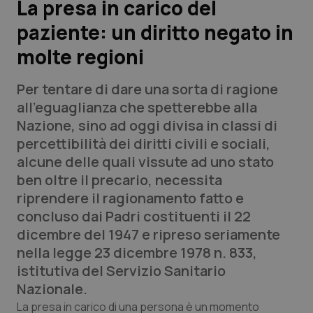
La presa in carico del
paziente: un diritto negato in
Scienza e Farmaci
molte regioni
Studi e Analisi
Per tentare di dare una sorta di ragione
Lettere al direttore
all’eguaglianza che spetterebbe alla
Nazione, sino ad oggi divisa in classi di
Edizioni Regionali
percettibilità dei diritti civili e sociali,
alcune delle quali vissute ad uno stato
QS Pro
ben oltre il precario, necessita
riprendere il ragionamento fatto e
Professionisti Sanitari.AI
concluso dai Padri costituenti il 22
dicembre del 1947 e ripreso seriamente
Abruzzo
QS Pro Gold
nella legge 23 dicembre 1978 n. 833,
istitutiva del Servizio Sanitario
QS Club
Newsletter
Basilicata
Artrite & artrosi
Nazionale.
La presa in carico di una persona è un momento