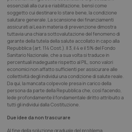
essenziali alla cura e riabilitazione, bensì come
soggetto cui destinare lo stare bene, la condizione
salutare generale. La scansione dei finanziamenti
assicurati ai Lea in materia di prevenzione dimostra
tuttavia una chiara sottovalutazione del fenomeno di
garante della tutela della salute accollato in capo alla
Repubblica (art. 114 Cost.). Il 3, il 4 e il 5% del Fondo
Sanitario Nazionale, che a sua volta si traduce in
percentuali inadeguate rispetto al PIL, sono valori
economici non affatto sufficienti per assicurare alle
collettività degli individui una condizione di salute reale.
Da qui, la mancata colpevole presa in carico della
persona da parte della Repubblica che, così facendo,
lede profondamente il fondamentale diritto attribuito a
tutti gli individui dalla Costituzione.
Due idee da non trascurare
Al fine della soluzione graduale del problema,