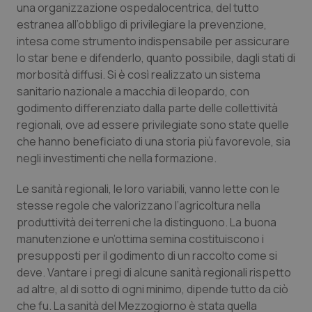
una organizzazione ospedalocentrica, del tutto
estranea all’obbligo di privilegiare la prevenzione,
intesa come strumento indispensabile per assicurare
lo star bene e difenderlo, quanto possibile, dagli stati di
morbosità diffusi. Si è così realizzato un sistema
sanitario nazionale a macchia di leopardo, con
godimento differenziato dalla parte delle collettività
regionali, ove ad essere privilegiate sono state quelle
che hanno beneficiato di una storia più favorevole, sia
negli investimenti che nella formazione.
Le sanità regionali, le loro variabili, vanno lette con le
stesse regole che valorizzano l’agricoltura nella
CookieScriptConsent
5 mesi
CookieScript
settim
www.quotidianosanita.it
produttività dei terreni che la distinguono. La buona
manutenzione e un’ottima semina costituiscono i
presupposti per il godimento di un raccolto come si
deve. Vantare i pregi di alcune sanità regionali rispetto
ad altre, al di sotto di ogni minimo, dipende tutto da ciò
che fu. La sanità del Mezzogiorno è stata quella