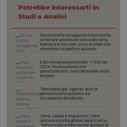
Potrebbe interessarti in
Studi e Analisi
Senza scelte coraggiose il Ssn rischia
di restare universale solo sulla carta.
Manovra e non solo, ecco le sfide che
attendono la sanità in autunno
Il Ssn recupera personale: +1,6% nel
2024. Più assunzioni che
pensionamenti, ma il personale resta
anziano
_ga_KM60CM4NPH
.quotidianosanita.it
1 anno
Teleradiologia, Agenas apre la
mes
consultazione pubblica sul
Documento di indirizzo
Clima, salute e migrazioni. L’Oms
lancia le priorità globali della ricerca:
“Servono più evidenze per guidare le