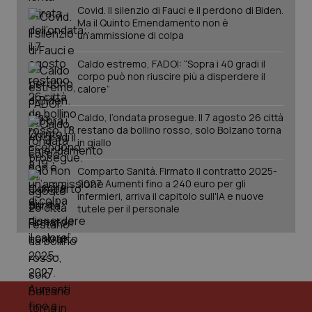
Covid. Il silenzio di Fauci e il perdono di Biden.
Ma il Quinto Emendamento non è
un’ammissione di colpa
tracking-sites-ironfish-
www.quotidianosanita.it
4
Caldo estremo, FADOI: “Sopra i 40 gradi il
session-id
settim
2 gior
corpo può non riuscire più a disperdere il
calore”
Caldo, l’ondata prosegue. Il 7 agosto 26 città
restano da bollino rosso, solo Bolzano torna
_ga
1 anno
Google LLC
in giallo
mes
.quotidianosanita.it
Comparto Sanità. Firmato il contratto 2025-
2027. Aumenti fino a 240 euro per gli
infermieri, arriva il capitolo sull'IA e nuove
tutele per il personale