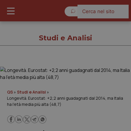
Domenica 9 Agosto 2026
Studi e Analisi
Studi e Analisi
Cronache
QS
»
Studi e Analisi
»
Longevità. Eurostat: +2,2 anni guadagnati dal 2014, ma Italia
Governo e Parlamento
ha l’età media più alta (48,7)
Regioni e Asl
Lavoro e Professioni