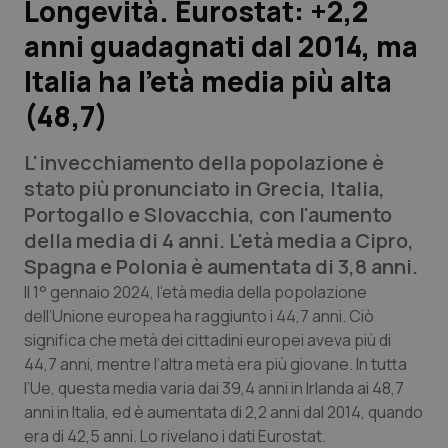
Longevità. Eurostat: +2,2
anni guadagnati dal 2014, ma
Scienza e Farmaci
Italia ha l’età media più alta
Studi e Analisi
(48,7)
Lettere al direttore
L'invecchiamento della popolazione è
stato più pronunciato in Grecia, Italia,
Edizioni Regionali
Portogallo e Slovacchia, con l'aumento
della media di 4 anni.
L'età media a Cipro,
QS Pro
Spagna e Polonia è aumentata di 3,8 anni.
Il 1° gennaio 2024, l’età media della popolazione
Professionisti Sanitari.AI
dell’Unione europea ha raggiunto i 44,7 anni.
Ciò
significa che metà dei cittadini europei aveva più di
Abruzzo
QS Pro Gold
44,7 anni, mentre l’altra metà era più giovane.
In tutta
l’Ue, questa media varia dai 39,4 anni in Irlanda ai 48,7
QS Club
Newsletter
Basilicata
Artrite & artrosi
anni in Italia, ed è
aumentata di 2,2 anni dal 2014, quando
era di 42,5 anni. Lo rivelano i dati Eurostat.