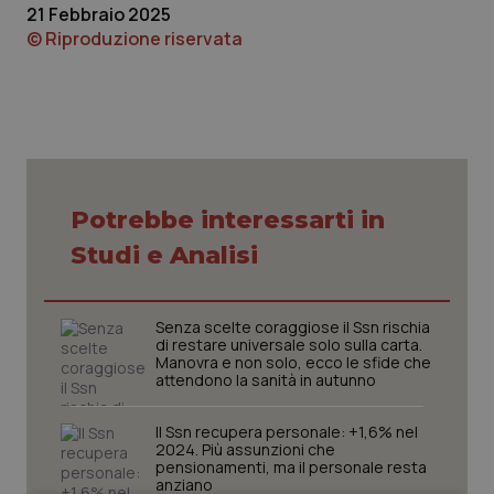
21 Febbraio 2025
Piemonte
HIV
© Riproduzione riservata
Provincia Autonoma di Bolzano
Infezioni & Febbre
Provincia Autonoma di Trento
Ipertensione & Scompenso
Puglia
Malattie rare
Potrebbe interessarti in
Studi e Analisi
Sardegna
Malattia di Crohn & Rettocolite Ulcerosa
Sicilia
Neuroscienze & patologie neurodegenerative
Senza scelte coraggiose il Ssn rischia
di restare universale solo sulla carta.
Manovra e non solo, ecco le sfide che
Toscana
Obesità
attendono la sanità in autunno
Il Ssn recupera personale: +1,6% nel
Umbria
Oftalmologia
2024. Più assunzioni che
pensionamenti, ma il personale resta
anziano