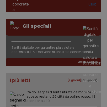
Gli speciali
CookieScriptConsent
5 mesi
CookieScript
settim
www.quotidianosanita.it
Sanità digitale per garantire più salute e
sostenibilità. Ma servono standard e condivisione
Tutti gli speciali
I più letti
[7 giorni]
[30 giorni]
Caldo, segnali di lenta ritirata dell'ondata: il 7
agosto restano 26 città da bollino rosso, l'8
tracking-sites-ironfish-
www.quotidianosanita.it
4
scendono a 19
tracking-enable
settim
2 gior