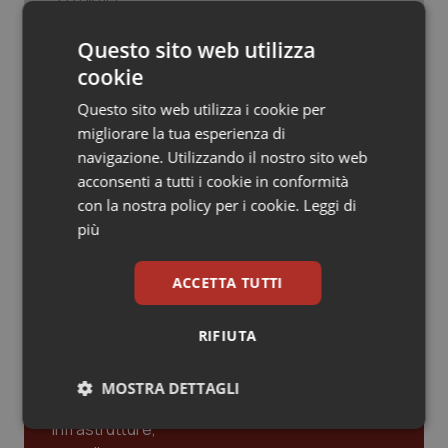
Valle D’Aosta
Oncodermatologia
Teleradiologia, Agenas apre la
Questo sito web utilizza
Veneto
Oncoematologia
consultazione pubblica sul
Documento di indirizzo
cookie
Oncologia & Nutrizione
Questo sito web utilizza i cookie per
migliorare la tua esperienza di
Clima, salute e migrazioni. L’Oms
lancia le priorità globali della ricerca:
Psoriasi & pelle
navigazione. Utilizzando il nostro sito web
“Servono più evidenze per guidare le
acconsenti a tutti i cookie in conformità
politiche sanitarie”
con la nostra policy per i cookie.
Leggi di
Quotidiano Cardiologia
più
Quotidiano Chirurgia
ACCETTA TUTTI
Ultime analisi e review da QS Pro
Quotidiano Oncologia
Gold
RIFIUTA
Quotidiano Pediatria
Cloud sanitario: infrastrutture,
MOSTRA DETTAGLI
compliance, GDPR e Risk management
Rene & patologie urogenitali
Necessari
Statistici
Marketing