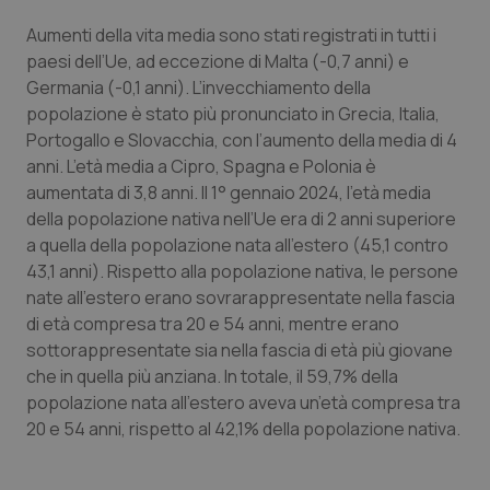
Calabria
Asma & BPCO
Aumenti della vita media sono stati registrati in tutti i
paesi dell’Ue, ad eccezione di Malta (-0,7 anni) e
Campania
Car-T
Germania (-0,1 anni).
L’invecchiamento della
popolazione è stato più pronunciato in Grecia, Italia,
Emilia-Romagna
Colesterolo & coronaropatie
Portogallo e Slovacchia, con l’aumento della media di 4
anni.
L’età media a Cipro, Spagna e Polonia è
Friuli Venezia Giulia
Dermatite Atopica
aumentata di 3,8 anni.
Il 1° gennaio 2024, l’età media
della popolazione nativa nell’Ue era di 2 anni superiore
Lazio
Diabete & glucometri
a quella della popolazione nata all’estero (45,1 contro
43,1 anni).
Rispetto alla popolazione nativa, le persone
nate all’estero erano sovrarappresentate nella fascia
Liguria
Disturbi dell’umore
di età compresa tra 20 e 54 anni, mentre erano
sottorappresentate sia nella fascia di età più giovane
Lombardia
Dolore
che in quella più anziana.
In totale, il 59,7% della
popolazione nata all’estero aveva un’età compresa tra
Marche
Donna & Salute
20 e 54 anni, rispetto al 42,1% della popolazione nativa.
Molise
Epatiti