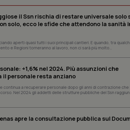
impostazioni sulla privacy, garan
preferenze siano onorate nelle se
nt
5 mesi 3
Questo cookie viene utilizzato da
CookieScript
iose il Ssn rischia di restare universale solo 
settimane
Script.com per ricordare le pref
www.quotidianosanita.it
n solo, ecco le sfide che attendono la sanità i
sui cookie dei visitatori. È neces
dei cookie di Cookie-Script.com 
correttamente.
ish-
www.quotidianosanita.it
4
Questo cookie è impostato dall'a
ciando aperti quasi tutti i suoi principali cantieri. E quando, tra qualc
settimane
abilitare il sistema di tracking a
2 giorni
nto e Regioni torneranno al lavoro, non ci sarà più molto...
ish-
www.quotidianosanita.it
4
Questo cookie è impostato dall'a
settimane
assegnare un identificatore generi
2 giorni
rsonale: +1,6% nel 2024. Più assunzioni che
1 anno 1
Questo nome di cookie è associa
Google LLC
 il personale resta anziano
mese
Universal Analytics, che è un a
.quotidianosanita.it
significativo del servizio di ana
utilizzato da Google. Questo cook
nale continua a recuperare personale dopo gli anni di contrazione ch
per distinguere utenti unici as
scorso. Nel 2024 gli addetti delle strutture pubbliche del Ssn raggi
generato in modo casuale come i
cliente. È incluso in ogni richiest
sito e utilizzato per calcolare i dat
sessioni e campagne per i rapporti 
Sessione
Cookie generato da applicazioni 
PHP.net
genas apre la consultazione pubblica sul Docu
linguaggio PHP. Si tratta di un id
www.quotidianosanita.it
generico utilizzato per mantenere 
sessione utente. Normalmente 
generato in modo casuale, il mod