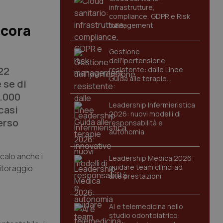
infrastrutture,
compliance, GDPR e Risk
management
ncora
Gestione
dell'Ipertensione
22
resistente: dalle Linee
Guida alle terapie
 se di
innovative
0.000
Leadership Infermieristica
casi
2026: nuovi modelli di
verso
responsabilità e
autonomia
 calo anche i
Leadership Medica 2026:
guidare team clinici ad
nitoraggio
alte prestazioni
AI e telemedicina nello
studio odontoiatrico: