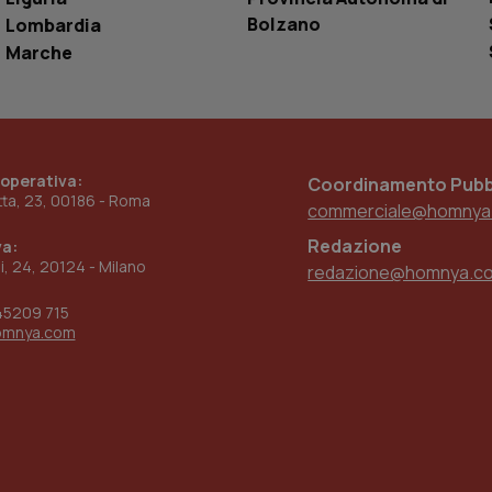
www.quotidianosanita.it
4
Questo cookie è impostato dall'applicazion
Bolzano
Lombardia
settimane
sistema di tracking solo in caso di utenti 
2 giorni
provider WelfareLink.
Marche
 operativa:
Coordinamento Pubbl
etta, 23, 00186 - Roma
commerciale@homnya
Redazione
va:
ni, 24, 20124 - Milano
redazione@homnya.c
45209 715
omnya.com