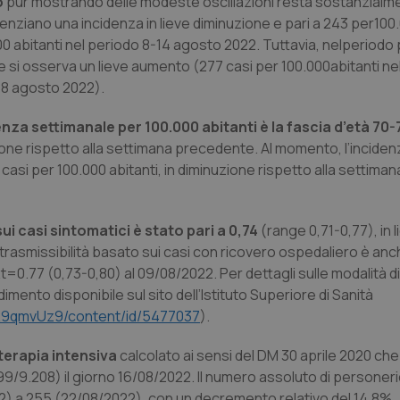
o
pur mostrando delle modeste oscillazioni resta sostanzialme
enziano una incidenza in lieve diminuzione e pari a 243 per100.
0 abitanti nel periodo 8-14 agosto 2022. Tuttavia, nelperiodo
ute si osserva un lieve aumento (277 casi per 100.000abitanti ne
-18 agosto 2022).
idenza settimanale per 100.000 abitanti è la fascia d’età 70
uzione rispetto alla settimana precedente. Al momento, l’incide
3 casi per 100.000 abitanti, in diminuzione rispetto alla settiman
ui casi sintomatici è stato pari a 0,74
(range 0,71-0,77), in l
 trasmissibilità basato sui casi con ricovero ospedaliero è an
=0.77 (0,73-0,80) al 09/08/2022. Per dettagli sulle modalità di
imento disponibile sul sito dell’Istituto Superiore di Sanità
GR9qmvUz9/content/id/5477037
).
 terapia intensiva
calcolato ai sensi del DM 30 aprile 2020 che 
99/9.208) il giorno 16/08/2022. Il numero assoluto di personer
2) a 255 (22/08/2022), con un decremento relativo del 14,8%.