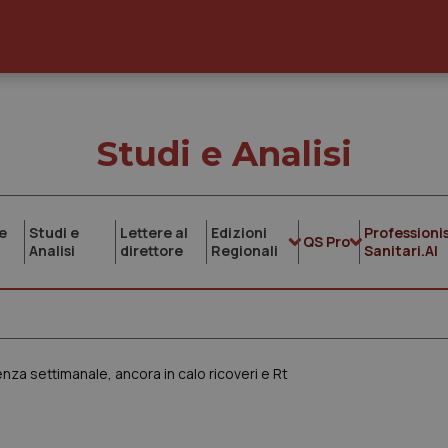
Studi e Analisi
e
Studi e
Lettere al
Edizioni
Professionis
QS Pro
Analisi
direttore
Regionali
Sanitari.AI
enza settimanale, ancora in calo ricoveri e Rt