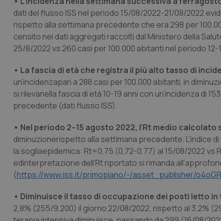
• L’incidenza nella settimana successiva a ferragost
dati del flusso ISS nel periodo 15/08/2022-21/08/2022 evid
rispetto alla settimana precedente che era 298 per 100.00
censito nei dati aggregati raccolti dal Ministero della Sal
25/8/2022 vs 260 casi per 100.000 abitanti nel periodo 12
• La fascia di età che registra il più alto tasso di inc
un’incidenzapari a 288 casi per 100.000 abitanti, in dimin
si rilevanella fascia di età 10-19 anni con un’incidenza di 15
precedente (dati flusso ISS).
• Nel periodo 2–15 agosto 2022, l’Rt medio calcolato s
diminuzionerispetto alla settimana precedente. L’indice di
la sogliaepidemica: Rt=0.75 (0,72-0,77) al 15/08/2022 vs Rt
edinterpretazione dell’Rt riportato si rimanda all’approfond
(
https://www.iss.it/primopiano/-/asset_publisher/o4o
• Diminuisce il tasso di occupazione dei posti letto in
2,8% (255/9.200) il giorno 22/08/2022, rispetto al 3,2% (2
terapia intensiva diminuisce, passando da 299 (16/08/202