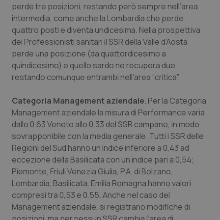
perde tre posizioni, restando però sempre nell’area
intermedia, come anche la Lombardia che perde
quattro posti e diventa undicesima. Nella prospettiva
dei Professionisti sanitari il SSR della Valle d’Aosta
perde una posizione (da quattordicesimo a
quindicesimo) e quello sardo ne recupera due,
restando comunque entrambi nell’area “critica”.
Categoria Management aziendale
. Per la Categoria
Management aziendale la misura di Performance varia
dallo 0,63 Veneto allo 0,33 del SSR campano, in modo
sovrapponibile con la media generale. Tutti i SSR delle
Regioni del Sud hanno un indice inferiore a 0,43 ad
eccezione della Basilicata con un indice pari a 0,54;
Piemonte, Friuli Venezia Giulia, P.A. di Bolzano,
Lombardia, Basilicata, Emilia Romagna hanno valori
compresi tra 0,53 e 0,55. Anche nel caso del
Management aziendale, si registrano modifiche di
posizioni, ma per nessun SSR cambia l’area di