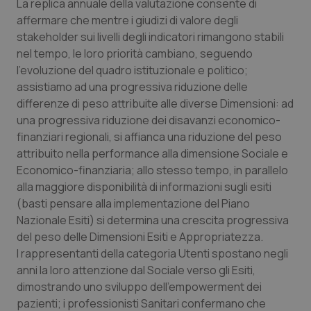
La replica annuale della valutazione consente di
CookieScriptConsent
5 mesi
CookieScript
affermare che mentre i giudizi di valore degli
settim
www.quotidianosanita.it
stakeholder sui livelli degli indicatori rimangono stabili
nel tempo, le loro priorità cambiano, seguendo
l’evoluzione del quadro istituzionale e politico;
assistiamo ad una progressiva riduzione delle
differenze di peso attribuite alle diverse Dimensioni: ad
una progressiva riduzione dei disavanzi economico-
finanziari regionali, si affianca una riduzione del peso
attribuito nella performance alla dimensione Sociale e
Economico-finanziaria; allo stesso tempo, in parallelo
alla maggiore disponibilità di informazioni sugli esiti
tracking-sites-ironfish-
www.quotidianosanita.it
4
tracking-enable
settim
(basti pensare alla implementazione del Piano
2 gior
Nazionale Esiti) si determina una crescita progressiva
del peso delle Dimensioni Esiti e Appropriatezza.
I rappresentanti della categoria Utenti spostano negli
tracking-sites-ironfish-
www.quotidianosanita.it
4
anni la loro attenzione dal Sociale verso gli Esiti,
session-id
settim
dimostrando uno sviluppo dell’empowerment dei
2 gior
pazienti; i professionisti Sanitari confermano che