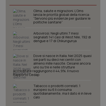
nuo
ver
dell
Clima, salute e migrazioni. L’Oms
You
lancia le priorità globali della ricerca:
“Servono più evidenze per guidare le
__Secure-YNID
.youtube.com
5 mesi 4
Que
politiche sanitarie”
settimane
imp
You
ten
pre
Arbovirosi. Negli ultimi 7 mesi
del
segnalati 141 casi di West Nile, 192 di
vid
dengue e 17 di Chikungunya
inco
può
det
vis
Dove si nasce in Italia. Nel 2025 quasi
web
uti
sei parti su dieci nei centri con
nuo
almeno mille nascite. Cesarei ancora
ver
uno su tre e nelle strutture
dell
accreditate raggiungono il 44,9%. Il nuovo
You
Rapporto Cedap
YSC
Sessione
Que
Google LLC
imp
.youtube.com
Tabacco o prodotti correlati. 1
You
ten
europeo su 6 li consuma
vis
quotidianamente, ma il dato è in lieve
vid
calo
__Secure-
.youtube.com
5 mesi 4
Que
ROLLOUT_TOKEN
settimane
imp