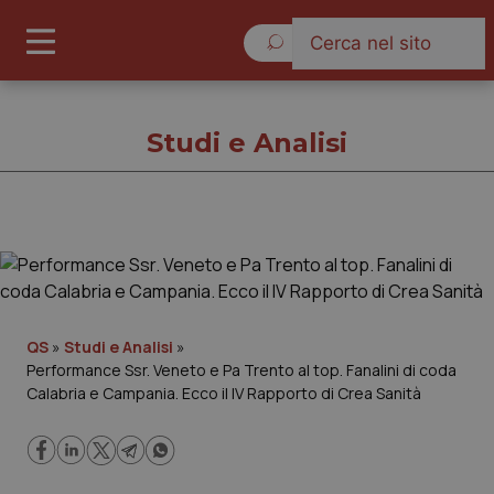
Giovedì 6 Agosto 2026
Studi e Analisi
Studi e Analisi
Cronache
QS
»
Studi e Analisi
»
Performance Ssr. Veneto e Pa Trento al top. Fanalini di coda
Governo e Parlamento
Calabria e Campania. Ecco il IV Rapporto di Crea Sanità
Regioni e Asl
Lavoro e Professioni