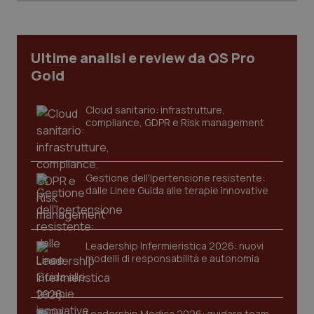
You
ges
del
e d
per
Ultime analisi e review da QS Pro
del
ute
Gold
tracking-sites-
www.quotidianosanita.it
4
Que
ironfish-tracking-
settimane
imp
named-enable
2 giorni
dal
Cloud sanitario: infrastrutture,
per 
compliance, GDPR e Risk management
sis
sol
ute
ide
Wel
Gestione dell'Ipertensione resistente:
dalle Linee Guida alle terapie innovative
Leadership Infermieristica 2026: nuovi
modelli di responsabilità e autonomia
Leadership Medica 2026: guidare team