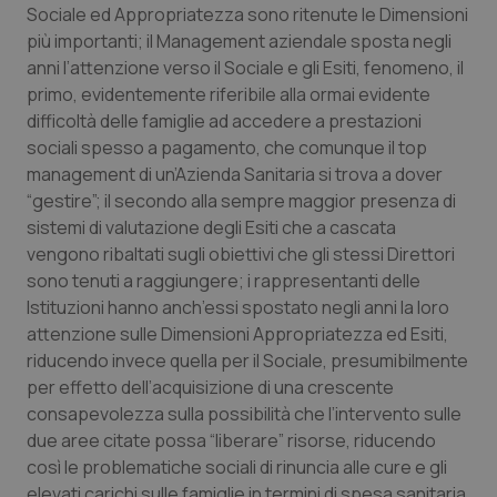
Sociale ed Appropriatezza sono ritenute le Dimensioni
più importanti; il Management aziendale sposta negli
_ga
1 anno
Google LLC
anni l’attenzione verso il Sociale e gli Esiti, fenomeno, il
mes
.quotidianosanita.it
primo, evidentemente riferibile alla ormai evidente
difficoltà delle famiglie ad accedere a prestazioni
sociali spesso a pagamento, che comunque il top
management di un’Azienda Sanitaria si trova a dover
“gestire”; il secondo alla sempre maggior presenza di
sistemi di valutazione degli Esiti che a cascata
vengono ribaltati sugli obiettivi che gli stessi Direttori
sono tenuti a raggiungere; i rappresentanti delle
Istituzioni hanno anch’essi spostato negli anni la loro
attenzione sulle Dimensioni Appropriatezza ed Esiti,
riducendo invece quella per il Sociale, presumibilmente
per effetto dell’acquisizione di una crescente
consapevolezza sulla possibilità che l’intervento sulle
due aree citate possa “liberare” risorse, riducendo
così le problematiche sociali di rinuncia alle cure e gli
elevati carichi sulle famiglie in termini di spesa sanitaria