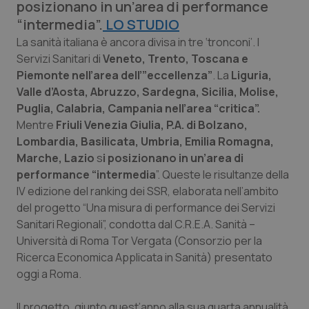
posizionano in un’area di performance
Calabria
Asma & BPCO
“intermedia”.
LO STUDIO
La sanità italiana è ancora divisa in tre ‘tronconi’. I
Campania
Car-T
Servizi Sanitari di
Veneto, Trento, Toscana e
Piemonte
nell’area dell’”eccellenza”
. La
Liguria,
Emilia-Romagna
Colesterolo & coronaropatie
Valle d’Aosta, Abruzzo, Sardegna, Sicilia, Molise,
Puglia, Calabria, Campania nell’area “critica”.
Friuli Venezia Giulia
Dermatite Atopica
Mentre
Friuli Venezia Giulia, P.A. di Bolzano,
Lombardia, Basilicata, Umbria, Emilia Romagna,
Lazio
Diabete & glucometri
Marche, Lazio
s
i posizionano in un’area di
performance “intermedia
”. Queste le risultanze della
Liguria
Disturbi dell’umore
IV edizione del ranking dei SSR, elaborata nell’ambito
del progetto “Una misura di performance dei Servizi
Sanitari Regionali”, condotta dal C.R.E.A. Sanità –
Lombardia
Dolore
Università di Roma Tor Vergata (Consorzio per la
Ricerca Economica Applicata in Sanità) presentato
Marche
Donna & Salute
oggi a Roma.
Molise
Epatiti
Il progetto, giunto quest’anno alla sua quarta annualità,