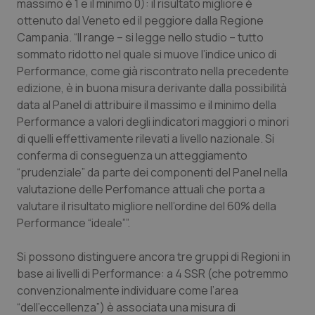
Valle D’Aosta
Oncodermatologia
massimo è 1 e il minimo 0): il risultato migliore è
ottenuto dal Veneto ed il peggiore dalla Regione
Campania. “Il range – si legge nello studio – tutto
Veneto
Oncoematologia
sommato ridotto nel quale si muove l’indice unico di
Performance, come già riscontrato nella precedente
Oncologia & Nutrizione
edizione, è in buona misura derivante dalla possibilità
data al Panel di attribuire il massimo e il minimo della
Psoriasi & pelle
Performance a valori degli indicatori maggiori o minori
di quelli effettivamente rilevati a livello nazionale. Si
Quotidiano Cardiologia
conferma di conseguenza un atteggiamento
“prudenziale” da parte dei componenti del Panel nella
Quotidiano Chirurgia
valutazione delle Perfomance attuali che porta a
valutare il risultato migliore nell’ordine del 60% della
Quotidiano Oncologia
Performance “ideale””.
Si possono distinguere ancora tre gruppi di Regioni in
Quotidiano Pediatria
base ai livelli di Performance: a 4 SSR (che potremmo
convenzionalmente individuare come l’area
Rene & patologie urogenitali
“dell’eccellenza”) è associata una misura di