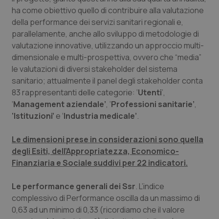
ha come obiettivo quello di contribuire alla valutazione
Piemonte
HIV
della performance dei servizi sanitari regionali e,
parallelamente, anche allo sviluppo di metodologie di
Provincia Autonoma di Bolzano
Infezioni & Febbre
valutazione innovative, utilizzando un approccio multi-
dimensionale e multi-prospettiva, ovvero che “media”
Provincia Autonoma di Trento
Ipertensione & Scompenso
le valutazioni di diversi stakeholder del sistema
sanitario; attualmente il panel degli stakeholder conta
83 rappresentanti delle categorie: ‘
Utenti
’,
Puglia
Malattie rare
‘
Management aziendale’
, ‘
Professioni sanitarie’
,
‘Istituzioni’
e ‘
Industria medicale’
.
Sardegna
Malattia di Crohn & Rettocolite Ulcerosa
Le dimensioni prese in considerazioni sono quella
Sicilia
Neuroscienze & patologie neurodegenerative
degli Esiti, dell’Appropriatezza, Economico-
Finanziaria e Sociale suddivi per 22 indicatori.
Toscana
Obesità
Le performance generali dei Ssr
. L’indice
Umbria
Oftalmologia
complessivo di Performance oscilla da un massimo di
0,63 ad un minimo di 0,33 (ricordiamo che il valore