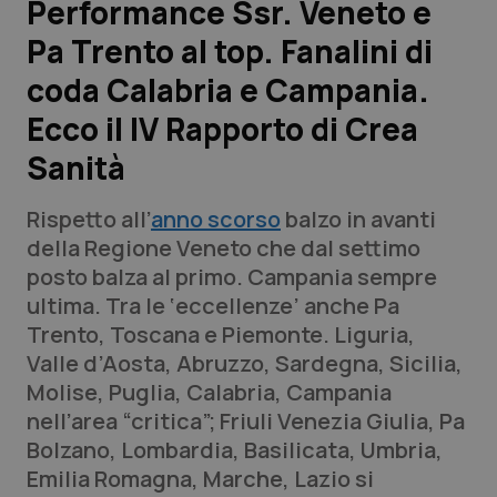
Performance Ssr. Veneto e
Pa Trento al top. Fanalini di
Scienza e Farmaci
coda Calabria e Campania.
Studi e Analisi
Ecco il IV Rapporto di Crea
Sanità
Lettere al direttore
Rispetto all’
anno scorso
balzo in avanti
Edizioni Regionali
della Regione Veneto che dal settimo
posto balza al primo. Campania sempre
QS Pro
ultima. Tra le ‘eccellenze’ anche Pa
Trento, Toscana e Piemonte. Liguria,
Professionisti Sanitari.AI
Valle d’Aosta, Abruzzo, Sardegna, Sicilia,
Molise, Puglia, Calabria, Campania
Abruzzo
QS Pro Gold
nell’area “critica”; Friuli Venezia Giulia, Pa
Bolzano, Lombardia, Basilicata, Umbria,
QS Club
Newsletter
Basilicata
Artrite & artrosi
Emilia Romagna, Marche, Lazio si