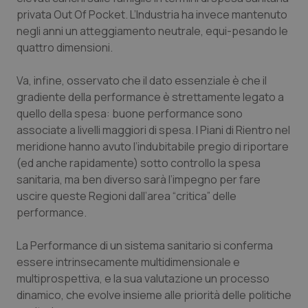
privata Out Of Pocket. L’Industria ha invece mantenuto
negli anni un atteggiamento neutrale, equi-pesando le
quattro dimensioni.
PHPSESSID
Sessio
PHP.net
Va, infine, osservato che il dato essenziale è che il
www.quotidianosanita.it
gradiente della performance è strettamente legato a
quello della spesa: buone performance sono
associate a livelli maggiori di spesa. I Piani di Rientro nel
meridione hanno avuto l’indubitabile pregio di riportare
(ed anche rapidamente) sotto controllo la spesa
sanitaria, ma ben diverso sarà l’impegno per fare
uscire queste Regioni dall’area “critica” delle
performance.
La Performance di un sistema sanitario si conferma
essere intrinsecamente multidimensionale e
multiprospettiva, e la sua valutazione un processo
dinamico, che evolve insieme alle priorità delle politiche