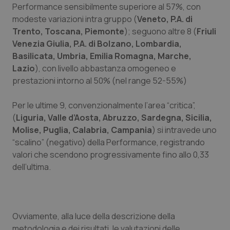
Performance sensibilmente superiore al 57%, con
Salute orale & impianti
modeste variazioni intra gruppo (
Veneto, P.A. di
Trento, Toscana, Piemonte
); seguono altre 8 (
Friuli
Sangue & coagulazione
Venezia Giulia, P.A. di Bolzano, Lombardia,
Basilicata, Umbria, Emilia Romagna, Marche,
Tiroide
Lazio
), con livello abbastanza omogeneo e
prestazioni intorno al 50% (nel range 52-55%)
Tumore al seno
Per le ultime 9, convenzionalmente l’area “critica”,
(
Liguria, Valle d’Aosta, Abruzzo, Sardegna, Sicilia,
Tumore ovarico
Molise, Puglia, Calabria, Campania
) si intravede uno
“scalino” (negativo) della Performance, registrando
Tumori del Polmone & Testa Collo
valori che scendono progressivamente fino allo 0,33
dell’ultima.
Tumori gastrointestinali
Ulcera & Reflusso
Ovviamente, alla luce della descrizione della
Vaccini
metodologia e dei risultati, le valutazioni delle