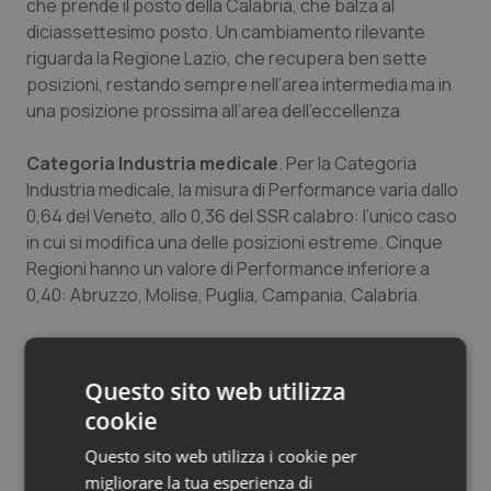
che prende il posto della Calabria, che balza al
diciassettesimo posto. Un cambiamento rilevante
riguarda la Regione Lazio, che recupera ben sette
posizioni, restando sempre nell’area intermedia ma in
una posizione prossima all’area dell’eccellenza
Categoria Industria medicale
. Per la Categoria
Industria medicale, la misura di Performance varia dallo
0,64 del Veneto, allo 0,36 del SSR calabro: l’unico caso
in cui si modifica una delle posizioni estreme. Cinque
Regioni hanno un valore di Performance inferiore a
0,40: Abruzzo, Molise, Puglia, Campania, Calabria
La Basilicata recupera sei posizioni diventando
seconda, mentre la P.A. di Trento abbandona l’area di
Questo sito web utilizza
“eccellenza” entrando in quella intermedia. La
cookie
Lombardia perde una posizione restando comunque
nell’area intermedia
Questo sito web utilizza i cookie per
migliorare la tua esperienza di