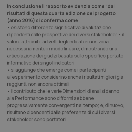
In conclusione il rapporto evidenzia come “dai
I cookie necessari contribuiscono a rendere fruibile il
sito web abilitandone funzionalità di base quali la
risultati di questa quarta edizione del progetto
navigazione sulle pagine e l'accesso alle aree
(anno 2016) si conferma come:
protette del sito. Il sito web non è in grado di
funzionare correttamente senza questi cookie.
• esistono differenze significative di valutazione
Nome
Fornitore
/
Dominio
Scaden
dipendenti dalle prospettive dei diversi stakeholder • il
valore attribuito ai livelli degli indicatori non varia
VISITOR_PRIVACY_METADATA
5 mesi
YouTube
settim
.youtube.com
necessariamente in modo lineare, dimostrando una
articolazione dei giudizi basata sullo specifico portato
informativo dei singoli indicatori
• si aggiunge che emerge come i partecipanti
all’esperimento considerino anche i risultati migliori già
raggiunti, non ancora ottimali
• il contributo che le varie Dimensioni di analisi danno
alla Performance sono difformi sebbene
progressivamente convergenti nel tempo; e, di nuovo,
risultano dipendenti dalle preferenze di cui i diversi
stakeholder sono portatori