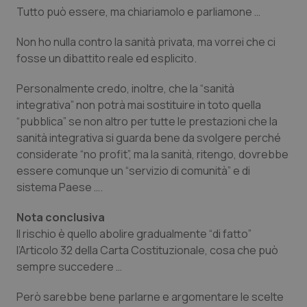
Tutto può essere, ma chiariamolo e parliamone …
Non ho nulla contro la sanità privata, ma vorrei che ci
fosse un dibattito reale ed esplicito.
Personalmente credo, inoltre, che la
“sanità
integrativa
” non potrà mai sostituire in toto quella
“
pubblica
” se non altro per tutte le prestazioni che la
sanità integrativa si guarda bene da svolgere perché
considerate “
no profit
”, ma la sanità, ritengo, dovrebbe
essere comunque un “
servizio di comunità
” e di
sistema Paese ….
Nota conclusiva
Il rischio è quello abolire gradualmente “
di fatto
”
l’Articolo 32 della Carta Costituzionale, cosa che può
sempre succedere …
Però sarebbe bene parlarne e argomentare le scelte