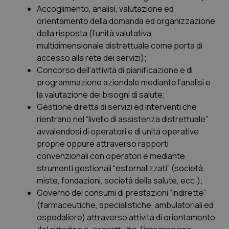
Accoglimento, analisi, valutazione ed
Salute orale & impianti
orientamento della domanda ed organizzazione
della risposta (l’unità valutativa
Sangue & coagulazione
multidimensionale distrettuale come porta di
accesso alla rete dei servizi);
Tiroide
Concorso dell’attività di pianificazione e di
programmazione aziendale mediante l’analisi e
Tumore al seno
la valutazione dei bisogni di salute;
Gestione diretta di servizi ed interventi che
Tumore ovarico
rientrano nel “
livello di assistenza distrettuale
”
avvalendosi di operatori e di unità operative
proprie oppure attraverso rapporti
Tumori del Polmone & Testa Collo
convenzionali con operatori e mediante
strumenti gestionali
“esternalizzati
” (società
Tumori gastrointestinali
miste, fondazioni, società della salute, ecc.);
Governo dei consumi di prestazioni “
indirette
”
Ulcera & Reflusso
(farmaceutiche, specialistiche, ambulatoriali ed
ospedaliere) attraverso attività di orientamento
Vaccini