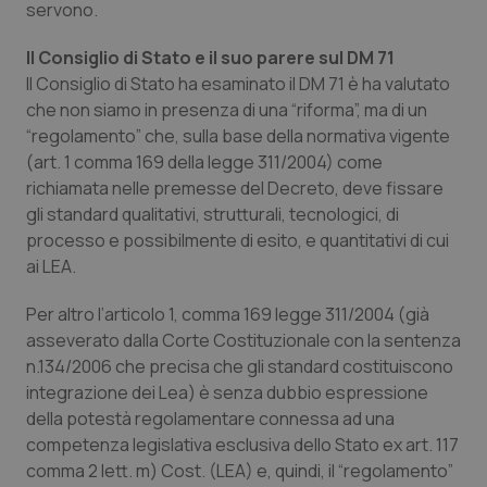
servono.
Il Consiglio di Stato e il suo parere sul DM 71
Il Consiglio di Stato ha esaminato il DM 71 è ha valutato
che non siamo in presenza di una
“riforma
”, ma di un
“
regolamento
” che, sulla base della normativa vigente
(art. 1 comma 169 della legge 311/2004) come
richiamata nelle premesse del Decreto, deve fissare
gli standard qualitativi, strutturali, tecnologici, di
processo e possibilmente di esito, e quantitativi di cui
ai LEA.
Per altro l’articolo 1, comma 169 legge 311/2004 (già
asseverato dalla Corte Costituzionale con la sentenza
n.134/2006 che precisa che gli standard costituiscono
integrazione dei Lea) è senza dubbio espressione
della potestà regolamentare connessa ad una
competenza legislativa esclusiva dello Stato ex art. 117
comma 2 lett. m) Cost. (LEA) e, quindi, il
“regolamento
”