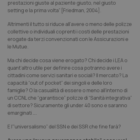
prestazioni giuste al paziente giusto, nel giusto
del
ute
setting e la prima volta”
[Friedman, 2004].
tracking-sites-
www.quotidianosanita.it
4
Que
ironfish-tracking-
settimane
imp
Altrimenti il tutto si riduce all’avere o meno delle polizze
named-enable
2 giorni
dal
per 
collettive o individuali coprenti i costi delle prestazioni
sis
erogate da terzi convenzionati con le Assicurazioni e
sol
ute
le Mutue.
ide
Wel
Ma chi decide cosa viene erogato? Chi decide i LEA o
quant’altro utile per definire cosa potranno avere i
cittadini come servizi sanitari e sociali? Il mercato? La
capacità “
out of pocket
” dei singoli e delle loro
famiglie? O la casualità di essere o meno all’interno di
un CCNL che “
garantisce”
polizze di “
Sanità integrativa”
di settore? Sicuramente gli under 40 sono e saranno
emarginati ….
E l’”
universalismo”
del SSN e dei SSR che fine farà?