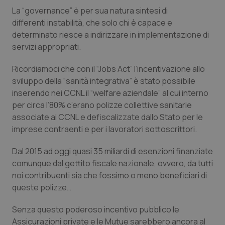
La “
governance
” è per sua natura sintesi di
differenti instabilità, che solo chi è capace e
determinato riesce a indirizzare in implementazione di
servizi appropriati.
Ricordiamoci che con il
“Jobs Act
” l’incentivazione allo
sviluppo della “
sanità integrativa
” è stato possibile
inserendo nei CCNL il “
welfare aziendale
” al cui interno
per circa l’80% c’erano polizze collettive sanitarie
associate ai CCNL e defiscalizzate dallo Stato per le
imprese contraenti e per i lavoratori sottoscrittori.
Dal 2015 ad oggi quasi 35 miliardi di esenzioni finanziate
comunque dal gettito fiscale nazionale, ovvero, da tutti
noi contribuenti sia che fossimo o meno beneficiari di
queste polizze…
Senza questo poderoso incentivo pubblico le
Assicurazioni private e le Mutue sarebbero ancora al