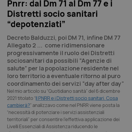
Pnrr: dal Dm 71 al Dm 77 e i
Distretti socio sanitari
Scienza e Farmaci
“depotenziati”
Studi e Analisi
Decreto Balduzzi, poi DM 71, infine DM 77
Lettere al direttore
Allegato 2 ... come ridimensionare
progressivamente il ruolo dei Distretti
Edizioni Regionali
sociosanitari da possibili “Agenzie di
salute” per la popolazione residente nel
QS Pro
loro territorio a eventuale ritorno al puro
coordinamento dei servizi “day after day”
Professionisti Sanitari.AI
Nel mio articolo su “
Quotidiano sanità
” del 6 dicembre
2021 titolato “
Il PNRR e i Distretti socio sanitari. Cosa
cambierà?
”
analizzavo come nel PNRR viene posta la
Abruzzo
QS Pro Gold
“
necessità di potenziare i servizi assistenziali
QS Club
Newsletter
territoriali
” per consentire l’effettiva applicazione dei
Basilicata
Artrite & artrosi
Livelli Essenziali di Assistenza riducendo le