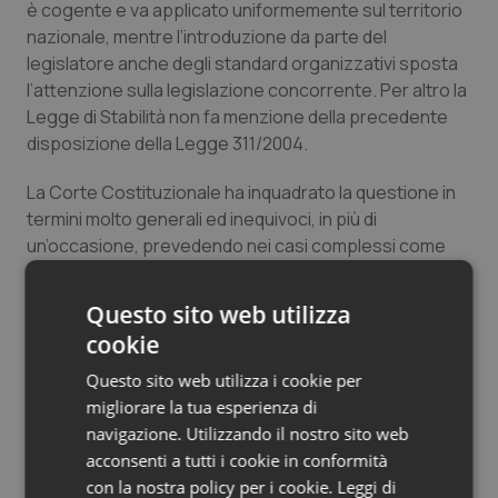
è cogente e va applicato uniformemente sul territorio
nazionale, mentre l’introduzione da parte del
legislatore anche degli standard organizzativi sposta
l’attenzione sulla legislazione concorrente. Per altro la
Legge di Stabilità non fa menzione della precedente
disposizione della Legge 311/2004.
La Corte Costituzionale ha inquadrato la questione in
termini molto generali ed inequivoci, in più di
un’occasione, prevedendo nei casi complessi come
questo la necessità di una intesa Stato Regioni.
Inderogabile, cioè non solo opportuna.
Questo sito web utilizza
cookie
Il Consiglio di Stato non si sofferma sulla questione, ma
rileva che è necessario distinguere nello schema di
Questo sito web utilizza i cookie per
“regolamento
” le differenti tipologie di standard
migliorare la tua esperienza di
presenti: quelli aventi “
forza normativa
” e quelli di tipo
navigazione. Utilizzando il nostro sito web
“descrittivo, esplicativo, esortativo o esemplificativo”.
acconsenti a tutti i cookie in conformità
con la nostra policy per i cookie.
Leggi di