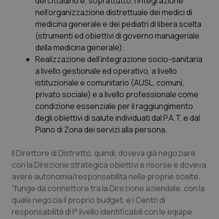
del cittadino e, soprattutto, l’integrazione
nell’organizzazione distrettuale dei medici di
medicina generale e dei pediatri di libera scelta
(strumenti ed obiettivi di governo manageriale
della medicina generale).
Realizzazione dell’integrazione socio-sanitaria
a livello gestionale ed operativo, a livello
istituzionale e comunitario (AUSL, comuni,
privato sociale) e a livello professionale come
condizione essenziale per il raggiungimento
degli obiettivi di salute individuati dal P.A.T. e dal
Piano di Zona dei servizi alla persona.
Il Direttore di Distretto, quindi, doveva già negoziare
con la Direzione strategica obiettivi e risorse e doveva
avere autonomia/responsabilità nelle proprie scelte,
“
funge da connettore tra la Direzione aziendale, con la
quale negozia il proprio budget, e i Centri di
responsabilità di I° livello identificabili con le equipe