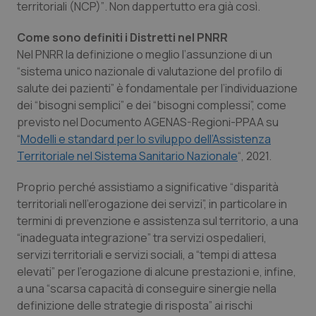
territoriali (NCP)”
. Non dappertutto era già così.
Come sono definiti i Distretti nel PNRR
Nel PNRR la definizione o meglio l’assunzione di un
“
sistema unico nazionale di valutazione del profilo di
salute dei pazienti”
è fondamentale per l’individuazione
dei “
bisogni semplici
” e dei “
bisogni complessi
”, come
previsto nel Documento AGENAS-Regioni-PPAA su
“
Modelli e standard per lo sviluppo dell’Assistenza
Territoriale nel Sistema Sanitario Nazionale
“, 2021.
Proprio perché assistiamo a significative “
disparità
territoriali nell’erogazione dei servizi
”, in particolare in
termini di prevenzione e assistenza sul territorio, a una
“
inadeguata integrazione
” tra servizi ospedalieri,
servizi territoriali e servizi sociali, a “
tempi di attesa
elevati
” per l’erogazione di alcune prestazioni e, infine,
a una “
scarsa capacità di conseguire sinergie nella
definizione delle strategie di risposta
” ai rischi