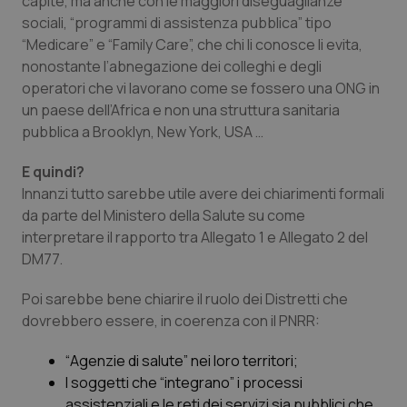
capite, ma anche con le maggiori diseguaglianze
sociali, “
programmi di assistenza pubblica
” tipo
“
Medicar
e” e
“Family Care
”, che chi li conosce li evita,
nonostante l’abnegazione dei colleghi e degli
operatori che vi lavorano come se fossero una ONG in
un paese dell’Africa e non una struttura sanitaria
pubblica a Brooklyn, New York, USA …
E quindi?
Innanzi tutto sarebbe utile avere dei chiarimenti formali
da parte del Ministero della Salute su come
interpretare il rapporto tra Allegato 1 e Allegato 2 del
DM77.
Poi sarebbe bene chiarire il ruolo dei Distretti che
dovrebbero essere, in coerenza con il PNRR:
“
Agenzie di salute
” nei loro territori;
I soggetti che “
integrano
” i processi
assistenziali e le reti dei servizi sia pubblici che