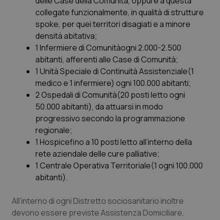
delle Case della Comunità, oppure a questa
collegate funzionalmente, in qualità di strutture
spoke, per quei territori disagiati e a minore
densità abitativa;
1 Infermiere di Comunità
ogni 2.000-2.500
abitanti, afferenti alle Case di Comunità;
1 Unità Speciale di Continuità Assistenziale
(1
medico e 1 infermiere) ogni 100.000 abitanti;
2 Ospedali di Comunità
(20 posti letto ogni
50.000 abitanti), da attuarsi in modo
progressivo secondo la programmazione
regionale;
1 Hospice
fino a 10 posti letto all’interno della
rete aziendale delle cure palliative;
1 Centrale Operativa Territoriale
(1 ogni 100.000
abitanti).
All’interno di ogni Distretto sociosanitario inoltre
devono essere previste Assistenza Domiciliare,