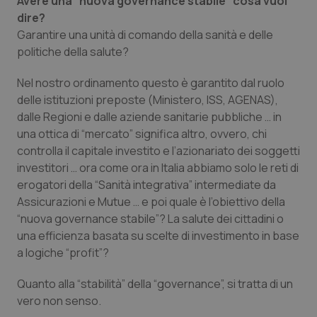
Avere una “
nuova governance stabile
” cosa vuol
dire?
Garantire una unità di comando della sanità e delle
politiche della salute?
Nel nostro ordinamento questo è garantito dal ruolo
delle istituzioni preposte (Ministero, ISS, AGENAS),
dalle Regioni e dalle aziende sanitarie pubbliche … in
una ottica di
“mercato
” significa altro, ovvero, chi
controlla il capitale investito e l’azionariato dei soggetti
investitori … ora come ora in Italia abbiamo solo le reti di
erogatori della “
Sanità integrativa
” intermediate da
Assicurazioni e Mutue … e poi quale è l’obiettivo della
“
nuova governance stabile
”? La salute dei cittadini o
una efficienza basata su scelte di investimento in base
a logiche
“profit
”?
Quanto alla “
stabilità”
della “
governance
”, si tratta di un
vero non senso.