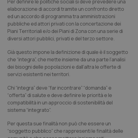
Per definire le politiche sociali si deve prevedere una
elaborazione di accordi tramite un confronto diretto
Piemonte
HIV
ed un accordo di programma tra amministrazioni
pubbliche ed attori privati con la concertazione dei
Provincia Autonoma di Bolzano
Infezioni & Febbre
Piani Territoriali e/o dei Piani di Zona con una serie di
diversi attori pubblici, privati e del terzo settore.
Provincia Autonoma di Trento
Ipertensione & Scompenso
Già questo impone la definizione di quale è il soggetto
Puglia
Malattie rare
che
“integra
”, che mette insieme da una parte l’analisi
dei bisogni delle popolazioni e dall’altra le offerte di
servizi esistenti nei territori.
Sardegna
Malattia di Crohn & Rettocolite Ulcerosa
Chi “integra” deve “
far incontrare
” “
domanda
” e
Sicilia
Neuroscienze & patologie neurodegenerative
“
offerta”
di salute e deve definire le priorità e le
compatibilità in un approccio di sostenibilità del
Toscana
Obesità
sistema “
integrato
”.
Umbria
Oftalmologia
Per questa sue finalità non può che essere un
“
soggetto pubblico
” che rappresenti le finalità delle