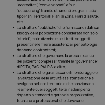
“accreditati
”,
“convenzionati
” e/o in
“
outsourcing
” tramite strumenti programmatici
tipo Piani Territoriali, Piani di Zona, Piani di salute,
etc.;
Le strutture
“pubbliche
” che forniscono i dati sui
bisogni della popolazione considerata non solo
“
storici”
, ma in divenire su cui tutti i soggetti
presenti nelle filiere assistenziali per patologie
debbano confrontarsi;
Le strutture che governano la presa in carico
dei pazienti “
complessi
” tramite la “
governance
”
di PDTA, PAC, PAI, PISI e altro;
Le strutture che garantiscono il monitoraggio e
la valutazione delle attività assistenziali che si
svolgono nel loro territorio e che sanzionano
realmente quei soggetti terzi inadempienti
rispetto a standard e garanzie organizzative,
tecniche e professionali che dovevano