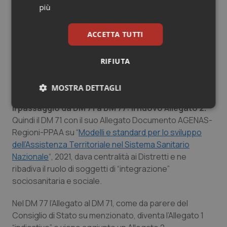
Sembra tenere conto delle differenze normative tra
più
livello “
nazionale”
e “
regionale
”, non poco rilevanti ai fini
dell’applicazione dello stesso in modo uniforme su
ACCETTA TUTTI
tutto il territorio nazionale.
Ritorna il tema della “
devolution
” connesso al
RIFIUTA
trasferimento della potestà totale alle Regioni in tema
di sanità.
MOSTRA DETTAGLI
Il passaggio da DM 71 a DM 77: il nuovo Allegato 2.
Necessari
Statistici
Marketing
Quindi il DM 71 con il suo Allegato Documento AGENAS-
Regioni-PPAA su “
Modelli e standard per lo sviluppo
dell’Assistenza Territoriale nel Sistema Sanitario
Nazionale
“
, 2021, dava centralità ai Distretti e ne
ribadiva il ruolo di soggetti di “
integrazione
”
sociosanitaria e sociale.
Necessari
Statistici
Marketing
I cookie necessari contribuiscono a rendere fruibile il
Nel DM 77 l’Allegato al DM 71, come da parere del
sito web abilitandone funzionalità di base quali la
Consiglio di Stato su menzionato, diventa l’Allegato 1
navigazione sulle pagine e l'accesso alle aree
protette del sito. Il sito web non è in grado di