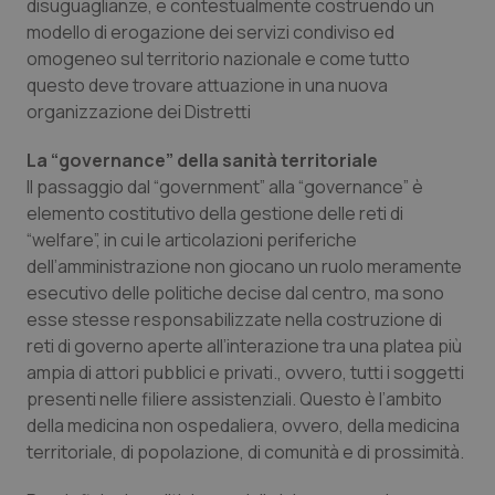
disuguaglianze, e contestualmente costruendo un
Calabria
Asma & BPCO
modello di erogazione dei servizi condiviso ed
omogeneo sul territorio nazionale e come tutto
Campania
Car-T
questo deve trovare attuazione in una nuova
organizzazione dei Distretti
Emilia-Romagna
Colesterolo & coronaropatie
La “governance” della sanità territoriale
Il passaggio dal
“government
” alla “
governance
” è
Friuli Venezia Giulia
Dermatite Atopica
elemento costitutivo della gestione delle reti di
“
welfare”,
in cui le articolazioni periferiche
Lazio
Diabete & glucometri
dell’amministrazione non giocano un ruolo meramente
esecutivo delle politiche decise dal centro, ma sono
Liguria
Disturbi dell’umore
esse stesse responsabilizzate nella costruzione di
reti di governo aperte all’interazione tra una platea più
Lombardia
Dolore
ampia di attori pubblici e privati., ovvero, tutti i soggetti
presenti nelle filiere assistenziali. Questo è l’ambito
Marche
Donna & Salute
della medicina non ospedaliera, ovvero, della medicina
territoriale, di popolazione, di comunità e di prossimità.
Molise
Epatiti