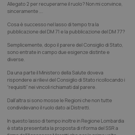
Allegato 2 per recuperarne il ruolo? Non mi convince,
sinceramente ….
Cosa è successo nel lasso di tempo tra la
pubblicazione del DM 71 e la pubblicazione del DM 77?
Semplicemente, dopo il parere del Consiglio di Stato,
sono entrate in campo due esigenze distinte e
diverse.
tracking-sites-ironfish-
www.quotidianosanita.it
4
tracking-enable
settim
2 gior
Da una parte il Ministero della Salute doveva
rispondere ai rilievi del Consiglio di Stato ricollocando i
“requisiti
” nei vincoli richiamati dal parere.
tracking-sites-ironfish-
www.quotidianosanita.it
4
session-id
settim
Dall’altra si sono mosse le Regioni che non tutte
2 gior
condividevano il ruolo dato ai Distretti.
In questo lasso di tempo inoltre in Regione Lombardia
è stata presentata la proposta di riforma del SSR a
_ga
1 anno
Google LLC
mes
.quotidianosanita.it