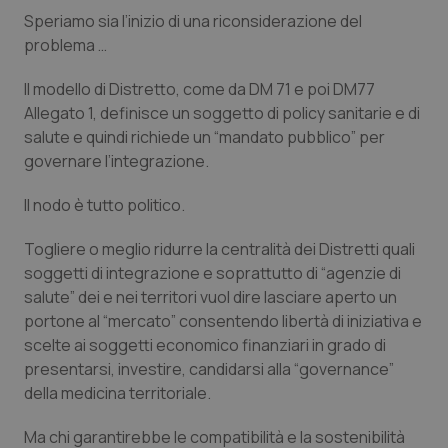
Speriamo sia l’inizio di una riconsiderazione del
PHPSESSID
Sessio
PHP.net
problema …
www.quotidianosanita.it
Il modello di Distretto, come da DM 71 e poi DM77
Allegato 1, definisce un soggetto di policy sanitarie e di
salute e quindi richiede un “
mandato pubblico
” per
governare l’integrazione.
Il nodo è tutto politico.
Togliere o meglio ridurre la centralità dei Distretti quali
soggetti di integrazione e soprattutto di “
agenzie di
salute
” dei e nei territori vuol dire lasciare aperto un
portone al “
mercato
” consentendo libertà di iniziativa e
scelte ai soggetti economico finanziari in grado di
presentarsi, investire, candidarsi alla
“governance
”
della medicina territoriale.
_ga_KM60CM4NPH
.quotidianosanita.it
1 anno
mes
Ma chi garantirebbe le compatibilità e la sostenibilità