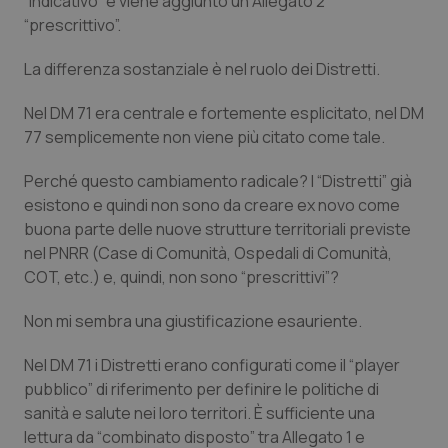
“
indicativo
” e viene aggiunto un Allegato 2
funzionare correttamente senza questi cookie.
“
prescrittivo
”.
Nome
Fornitore
/
Dominio
Scaden
La differenza sostanziale è nel ruolo dei Distretti.
VISITOR_PRIVACY_METADATA
5 mesi
YouTube
settim
.youtube.com
Nel DM 71 era centrale e fortemente esplicitato, nel DM
77 semplicemente non viene più citato come tale.
Perché questo cambiamento radicale? I “
Distretti
” già
esistono e quindi non sono da creare ex novo come
buona parte delle nuove strutture territoriali previste
nel PNRR (Case di Comunità, Ospedali di Comunità,
COT, etc.) e, quindi, non sono “
prescrittivi
”?
Non mi sembra una giustificazione esauriente.
Nel DM 71 i Distretti erano configurati come il “
player
pubblico
” di riferimento per definire le politiche di
CookieScriptConsent
5 mesi
CookieScript
settim
www.quotidianosanita.it
sanità e salute nei loro territori. È sufficiente una
lettura da “
combinato disposto
” tra Allegato 1 e