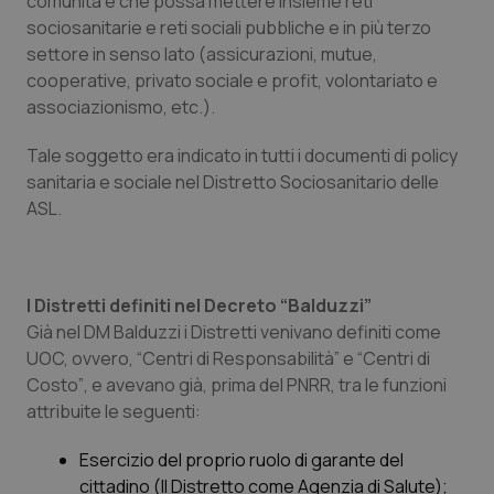
comunità e che possa mettere insieme reti
Valle D’Aosta
Oncodermatologia
sociosanitarie e reti sociali pubbliche e in più terzo
settore in senso lato (assicurazioni, mutue,
Veneto
Oncoematologia
cooperative, privato sociale e profit, volontariato e
associazionismo, etc.).
Oncologia & Nutrizione
Tale soggetto era indicato in tutti i documenti di policy
Psoriasi & pelle
sanitaria e sociale nel Distretto Sociosanitario delle
ASL.
Quotidiano Cardiologia
Quotidiano Chirurgia
I Distretti definiti nel Decreto “
Balduzzi”
Già nel DM Balduzzi i Distretti venivano definiti come
Quotidiano Oncologia
UOC, ovvero, “
Centri di Responsabilità
” e “
Centri di
Costo”
, e avevano già, prima del PNRR, tra le funzioni
Quotidiano Pediatria
attribuite le seguenti:
Esercizio del proprio ruolo di garante del
Rene & patologie urogenitali
cittadino (Il Distretto come Agenzia di Salute);