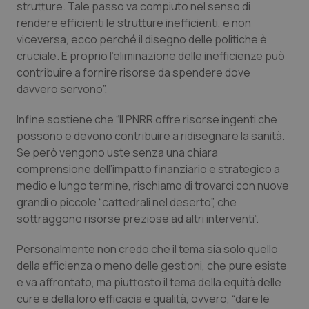
strutture. Tale passo va compiuto nel senso di
__Secure-YNID
.youtube.com
5 mesi 4
Que
settimane
imp
rendere efficienti le strutture inefficienti, e non
You
ten
viceversa, ecco perché il disegno delle politiche è
pre
del
cruciale. E proprio l’eliminazione delle inefficienze può
vid
contribuire a fornire risorse da spendere dove
inco
può
davvero servono
”.
det
vis
web
Infine sostiene che “
Il PNRR offre risorse ingenti che
uti
nuo
possono e devono contribuire a ridisegnare la sanità.
ver
dell
Se però vengono uste senza una chiara
You
comprensione dell’impatto finanziario e strategico a
YSC
Sessione
Que
Google LLC
medio e lungo termine, rischiamo di trovarci con nuove
imp
.youtube.com
You
grandi o piccole “cattedrali nel deserto”, che
ten
sottraggono risorse preziose ad altri interventi”.
vis
vid
Personalmente non credo che il tema sia solo quello
__Secure-
.youtube.com
5 mesi 4
Que
ROLLOUT_TOKEN
settimane
imp
della efficienza o meno delle gestioni, che pure esiste
You
ges
e va affrontato, ma piuttosto il tema della equità delle
del
e d
cure e della loro efficacia e qualità, ovvero, “
dare le
per