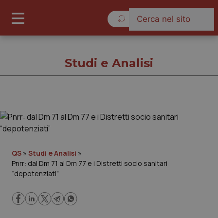
Sabato 8 Agosto 2026
Studi e Analisi
Studi e Analisi
Cronache
QS
»
Studi e Analisi
»
Pnrr: dal Dm 71 al Dm 77 e i Distretti socio sanitari
Governo e Parlamento
“depotenziati”
Regioni e Asl
Lavoro e Professioni