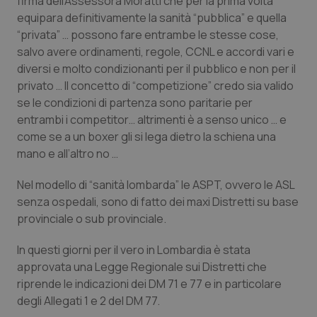
firma dell’Assessora Moratti che per la prima volta
equipara definitivamente la sanità
“pubblica
” e quella
“
privata”
… possono fare entrambe le stesse cose,
salvo avere ordinamenti, regole, CCNL e accordi vari e
diversi e molto condizionanti per il pubblico e non per il
privato … Il concetto di “
competizione
” credo sia valido
se le condizioni di partenza sono paritarie per
entrambi i competitor… altrimenti è a senso unico … e
come se a un boxer gli si lega dietro la schiena una
mano e all’altro no …
Nel modello di “
sanità lombarda
” le ASPT, ovvero le ASL
senza ospedali, sono di fatto dei maxi Distretti su base
provinciale o sub provinciale.
In questi giorni per il vero in Lombardia è stata
approvata una Legge Regionale sui Distretti che
riprende le indicazioni dei DM 71 e 77 e in particolare
degli Allegati 1 e 2 del DM 77.