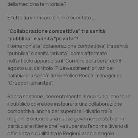
della medicina territoriale?
È tutto da verificare e non è scontato ….
“Collaborazione competitiva” tra sanità
“pubblica” e sanità “privata”?
Fornitore
/
Il tema non è la “
collaborazione competitiva
” tra sanità
Nome
Scadenza
Descrizion
Dominio
“
pubblica”
e sanità “
privata”
, come affermato
Nome
Fornitore
/
Dominio
Scadenza
Des
_ga_0VMQEQKQ1N
.quotidianosanita.it
1 anno 1
Questo
nell’articolo apparso su il “
Corriere della sera
” dell’8
mese
cookie
VISITOR_INFO1_LIVE
5 mesi 4
Que
Google LLC
viene
settimane
imp
.youtube.com
agosto u.s. dal titolo “
Più investimenti privati per
utilizzato
You
cambiare la sanità
” di Gianfelice Rocca, manager del
da Google
ten
Analytics
pre
“
Gruppo Humanitas
”.
per
del
mantener
vid
lo stato
inco
Rocca sostiene, coerentemente al suo ruolo, che “
con
della
può
sessione.
det
il pubblico dovrebbe instaurarsi una collaborazione
vis
web
competitiva, anche per superare il divario tra le
uti
Regioni. E occorre una nuova governance stabile
”. In
nuo
ver
particolare ritiene che “
va superato l’enorme divario di
dell
You
efficienza e qualità tra le Regioni, aree e singole