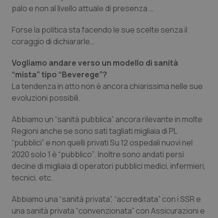
palo e non al livello attuale di presenza …
Forse la politica sta facendo le sue scelte senza il
coraggio di dichiararle…
Vogliamo andare verso un modello di sanità
“mista
” tipo “
Beverege
”?
La tendenza in atto non è ancora chiarissima nelle sue
evoluzioni possibili.
Abbiamo un
“sanità pubblica
” ancora rilevante in molte
Regioni anche se sono sati tagliati migliaia di PL
“pubblici
” e non quelli privati Su 12 ospedali nuovi nel
2020 solo 1 è “
pubblico”
. Inoltre sono andati persi
decine di migliaia di operatori pubblici medici, infermieri,
tecnici, etc.
Abbiamo una
“sanità privata
”, “
accreditata
” con i SSR e
una sanità privata “
convenzionata
” con Assicurazioni e