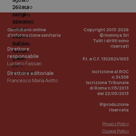
ver
dell
You
YSC
Sessione
Que
Google LLC
imp
.youtube.com
Quotidiano online
Copyright 2013-2026
You
ten
d'informazione sanitaria
© Homnya Srl
vis
Tutti i diritti sono
vid
riservati
Direttore
__Secure-
.youtube.com
5 mesi 4
Que
responsabile
ROLLOUT_TOKEN
settimane
imp
P.I. e C.F. 13026241003
You
Luciano Fassari
ges
del
Iscrizione al ROC
Direttore editoriale
e d
n.34308
per
Francesco Maria Avitto
del
Iscrizione Tribunale
ute
di Roma n.115/2013
del 22/05/2013
tracking-sites-
www.quotidianosanita.it
4
Que
ironfish-tracking-
settimane
imp
named-enable
2 giorni
dal
Riproduzione
per 
riservata
sis
sol
ute
Privacy Policy
ide
Wel
Cookie Policy