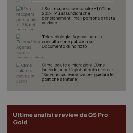
tracking-sites-ironfish-
www.quotidianosanita.it
4
tracking-enable
settim
Il Ssn recupera personale: +1,6% nel
2 gior
2024. Più assunzioni che
pensionamenti, ma il personale resta
anziano
tracking-sites-ironfish-
www.quotidianosanita.it
4
Teleradiologia, Agenas apre la
session-id
settim
consultazione pubblica sul
2 gior
Documento di indirizzo
Clima, salute e migrazioni. L’Oms
_ga
1 anno
lancia le priorità globali della ricerca:
Google LLC
mes
.quotidianosanita.it
“Servono più evidenze per guidare le
politiche sanitarie”
Ultime analisi e review da QS Pro
Gold