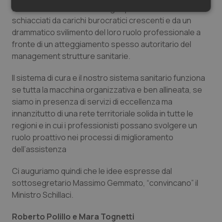
frustrazione in cui versano gli operatori sanitari
Necessari
Statistici
Marketing
schiacciati da carichi burocratici crescenti e da un
drammatico svilimento del loro ruolo professionale a
fronte di un atteggiamento spesso autoritario del
management strutture sanitarie.
Il sistema di cura e il nostro sistema sanitario funziona
Necessari
Statistici
Marketing
se tutta la macchina organizzativa e ben allineata, se
siamo in presenza di servizi di eccellenza ma
I cookie necessari contribuiscono a rendere fruibile il
sito web abilitandone funzionalità di base quali la
innanzitutto di una rete territoriale solida in tutte le
navigazione sulle pagine e l'accesso alle aree
regioni e in cui i professionisti possano svolgere un
protette del sito. Il sito web non è in grado di
funzionare correttamente senza questi cookie.
ruolo proattivo nei processi di miglioramento
Nome
Fornitore
/
Dominio
Scaden
dell’assistenza
VISITOR_PRIVACY_METADATA
5 mesi
YouTube
settim
.youtube.com
Ci auguriamo quindi che le idee espresse dal
sottosegretario Massimo Gemmato, “convincano” il
Ministro Schillaci.
Roberto Polillo e Mara Tognetti