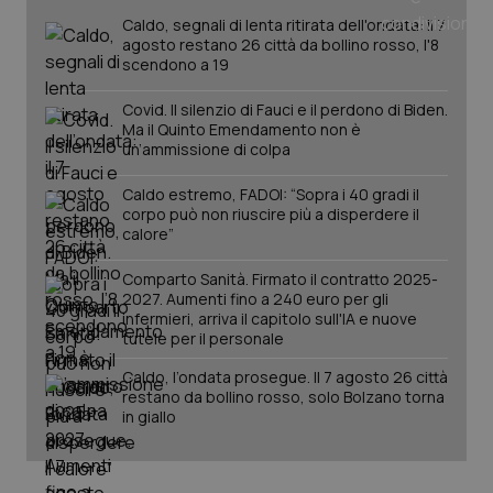
mese
cookie
VISITOR_INFO1_LIVE
5 mesi 4
Que
Google LLC
Caldo, segnali di lenta ritirata dell'ondata: il 7
viene
settimane
imp
.youtube.com
utilizzato
agosto restano 26 città da bollino rosso, l'8
You
da Google
ten
scendono a 19
Analytics
pre
per
del
mantener
vid
Covid. Il silenzio di Fauci e il perdono di Biden.
lo stato
inco
Ma il Quinto Emendamento non è
della
può
un’ammissione di colpa
sessione.
det
vis
web
Caldo estremo, FADOI: “Sopra i 40 gradi il
uti
corpo può non riuscire più a disperdere il
nuo
ver
calore”
dell
You
Comparto Sanità. Firmato il contratto 2025-
__Secure-YNID
.youtube.com
5 mesi 4
Que
2027. Aumenti fino a 240 euro per gli
settimane
imp
infermieri, arriva il capitolo sull'IA e nuove
You
tutele per il personale
ten
pre
del
Caldo, l’ondata prosegue. Il 7 agosto 26 città
vid
restano da bollino rosso, solo Bolzano torna
inco
può
in giallo
det
vis
web
uti
nuo