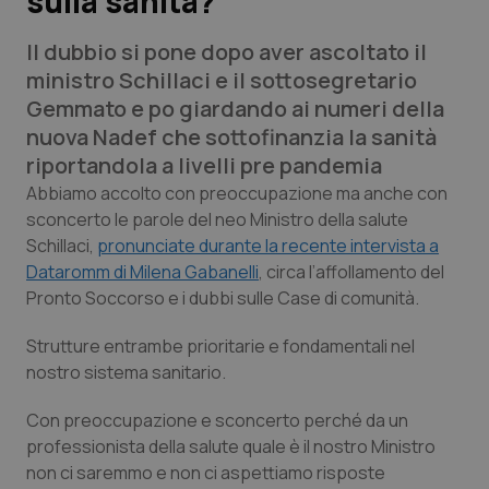
sulla sanità?
Il dubbio si pone dopo aver ascoltato il
Scienza e Farmaci
ministro Schillaci e il sottosegretario
Gemmato e po giardando ai numeri della
Studi e Analisi
nuova Nadef che sottofinanzia la sanità
riportandola a livelli pre pandemia
Lettere al direttore
Abbiamo accolto con preoccupazione ma anche con
sconcerto le parole del neo Ministro della salute
Edizioni Regionali
Schillaci,
pronunciate durante la recente intervista a
Dataromm di Milena Gabanelli
, circa l’affollamento del
QS Pro
Pronto Soccorso e i dubbi sulle Case di comunità.
Professionisti Sanitari.AI
Strutture entrambe prioritarie e fondamentali nel
nostro sistema sanitario.
Abruzzo
QS Pro Gold
Con preoccupazione e sconcerto perché da un
QS Club
Newsletter
professionista della salute quale è il nostro Ministro
Basilicata
Artrite & artrosi
non ci saremmo e non ci aspettiamo risposte