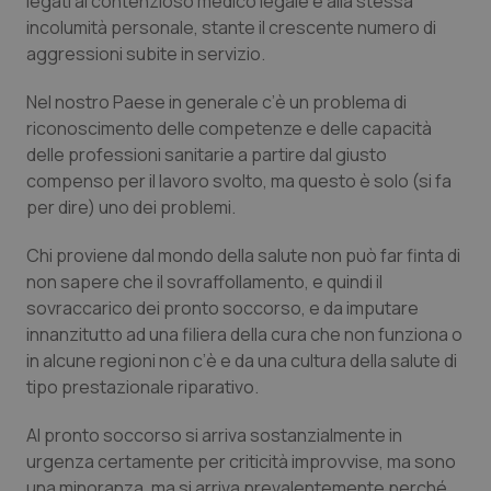
legati al contenzioso medico legale e alla stessa
Valle D’Aosta
Oncodermatologia
incolumità personale, stante il crescente numero di
aggressioni subite in servizio.
Veneto
Oncoematologia
Nel nostro Paese in generale c’è un problema di
Oncologia & Nutrizione
riconoscimento delle competenze e delle capacità
delle professioni sanitarie a partire dal giusto
Psoriasi & pelle
compenso per il lavoro svolto, ma questo è solo (si fa
per dire) uno dei problemi.
Quotidiano Cardiologia
Chi proviene dal mondo della salute non può far finta di
non sapere che il sovraffollamento, e quindi il
Quotidiano Chirurgia
sovraccarico dei pronto soccorso, e da imputare
innanzitutto ad una filiera della cura che non funziona o
Quotidiano Oncologia
in alcune regioni non c’è e da una cultura della salute di
tipo prestazionale riparativo.
Quotidiano Pediatria
Al pronto soccorso si arriva sostanzialmente in
Rene & patologie urogenitali
urgenza certamente per criticità improvvise, ma sono
una minoranza, ma si arriva prevalentemente perché