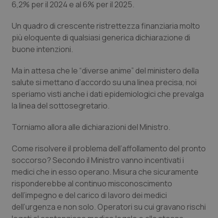
6,2% per il 2024 e al 6% per il 2025.
Piemonte
HIV
Un quadro di crescente ristrettezza finanziaria molto
più eloquente di qualsiasi generica dichiarazione di
Provincia Autonoma di Bolzano
Infezioni & Febbre
buone intenzioni.
Provincia Autonoma di Trento
Ipertensione & Scompenso
Ma in attesa che le “diverse anime” del ministero della
salute si mettano d’accordo su una linea precisa, noi
Puglia
Malattie rare
speriamo visti anche i dati epidemiologici che prevalga
la linea del sottosegretario.
Sardegna
Malattia di Crohn & Rettocolite Ulcerosa
Torniamo allora alle dichiarazioni del Ministro.
Sicilia
Neuroscienze & patologie neurodegenerative
Come risolvere il problema dell’affollamento del pronto
soccorso? Secondo il Ministro vanno incentivati i
Toscana
Obesità
medici che in esso operano. Misura che sicuramente
risponderebbe al continuo misconoscimento
Umbria
Oftalmologia
dell’impegno e del carico di lavoro dei medici
dell’urgenza e non solo. Operatori su cui gravano rischi