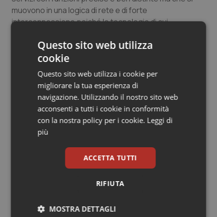
muovono in una logica di rete e di forte
interconnessione poiché le tecnologie di cui
disponiamo anche in sanità lo consentono in tutti i
Questo sito web utilizza
territori del nostro Paese.
cookie
Una medicina integrata e fortemente interconnessa
Questo sito web utilizza i cookie per
non solo riduce i costi in sanità ma riduce le
migliorare la tua esperienza di
disuguaglianze di salute e gli accessi impropri a partire
navigazione. Utilizzando il nostro sito web
dal sovraffollamento dei pronto soccorso e i non
acconsenti a tutti i cookie in conformità
infrequenti scontri fra cittadini e personale sanitario.
con la nostra policy per i cookie.
Leggi di
più
Ben vengano incentivi economici per tutto il personale
a partire da quello sanitario ma serve anche
l’attivazione di strutture che rendano efficiente la
ACCETTA TUTTI
filiera del servizio sanitario a partire dai servizi
territoriali fino a quelli ospedalieri siano essi di urgenza
RIFIUTA
che non.
MOSTRA DETTAGLI
Serve inoltre uscire da quella condizione di