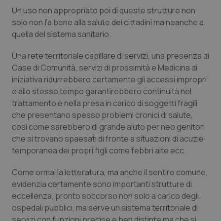
Un uso non appropriato poi di queste strutture non
solo non fa bene alla salute dei cittadini ma neanche a
quella del sistema sanitario.
Una rete territoriale capillare di servizi, una presenza di
Case di Comunità, servizi di prossimità e Medicina di
iniziativa ridurrebbero certamente gli accessi impropri
e allo stesso tempo garantirebbero continuità nel
trattamento e nella presa in carico di soggetti fragili
che presentano spesso problemi cronici di salute,
così come sarebbero di grande aiuto per neo genitori
che si trovano spaesati di fronte a situazioni di acuzie
temporanea dei propri figli come febbri alte ecc.
Come ormai la letteratura, ma anche il sentire comune,
evidenzia certamente sono importanti strutture di
eccellenza, pronto soccorso non solo a carico degli
ospedali pubblici, ma serve un sistema territoriale di
servizi con funzioni precise e ben distinte ma che si