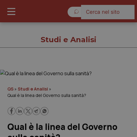
Sabato 8 Agosto 2026
Studi e Analisi
Studi e Analisi
Cronache
QS
»
Studi e Analisi
»
Qual è la linea del Governo sulla sanità?
Governo e Parlamento
Regioni e Asl
Qual è la linea del Governo
Lavoro e Professioni