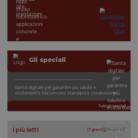
Gli speciali
_ga_KM60CM4NPH
.quotidianosanita.it
1 anno
mes
Sanità digitale per garantire più salute e
sostenibilità. Ma servono standard e condivisione
Tutti gli speciali
Fornitore
/
Nome
Scadenza
Descrizion
Dominio
I più letti
[7 giorni]
[30 giorni]
Nome
Fornitore
/
Dominio
Scadenza
Des
_ga_0VMQEQKQ1N
.quotidianosanita.it
1 anno 1
Questo