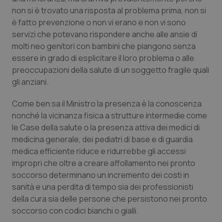
non si è trovato una risposta al problema prima, non si
Salute orale & impianti
è fatto prevenzione o non vi erano e non vi sono
servizi che potevano rispondere anche alle ansie di
Sangue & coagulazione
molti neo genitori con bambini che piangono senza
essere in grado di esplicitare il loro problema o alle
Tiroide
preoccupazioni della salute di un soggetto fragile quali
gli anziani.
Tumore al seno
Come ben sa il Ministro la presenza è la conoscenza
Tumore ovarico
nonché la vicinanza fisica a strutture intermedie come
le Case della salute o la presenza attiva dei medici di
medicina generale, dei pediatri di base e di guardia
Tumori del Polmone & Testa Collo
medica efficiente riduce e ridurrebbe gli accessi
impropri che oltre a creare affollamento nei pronto
Tumori gastrointestinali
soccorso determinano un incremento dei costi in
sanità e una perdita di tempo sia dei professionisti
Ulcera & Reflusso
della cura sia delle persone che persistono nei pronto
soccorso con codici bianchi o gialli.
Vaccini