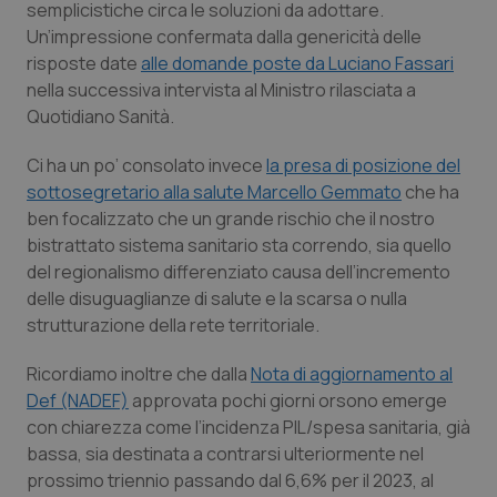
semplicistiche circa le soluzioni da adottare.
Calabria
Asma & BPCO
Un’impressione confermata dalla genericità delle
risposte date
alle domande poste da Luciano Fassari
Campania
Car-T
nella successiva intervista al Ministro rilasciata a
Quotidiano Sanità
.
Emilia-Romagna
Colesterolo & coronaropatie
Ci ha un po’ consolato invece
la presa di posizione del
Friuli Venezia Giulia
Dermatite Atopica
sottosegretario alla salute Marcello Gemmato
che ha
ben focalizzato che un grande rischio che il nostro
bistrattato sistema sanitario sta correndo, sia quello
Lazio
Diabete & glucometri
del regionalismo differenziato causa dell’incremento
delle disuguaglianze di salute e la scarsa o nulla
Liguria
Disturbi dell’umore
strutturazione della rete territoriale.
Lombardia
Dolore
Ricordiamo inoltre che dalla
Nota di aggiornamento al
Def (NADEF)
approvata pochi giorni orsono emerge
Marche
Donna & Salute
con chiarezza come l’incidenza PIL/spesa sanitaria, già
bassa, sia destinata a contrarsi ulteriormente nel
Molise
Epatiti
prossimo triennio passando dal 6,6% per il 2023, al