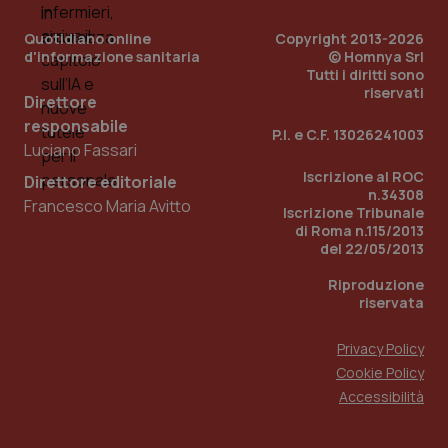
You
Quotidiano online
Copyright 2013-2026
YSC
Sessione
Que
Google LLC
imp
d'informazione sanitaria
.youtube.com
© Homnya Srl
You
Tutti i diritti sono
ten
riservati
vis
Direttore
vid
responsabile
P.I. e C.F. 13026241003
__Secure-
.youtube.com
5 mesi 4
Que
Luciano Fassari
ROLLOUT_TOKEN
settimane
imp
You
Iscrizione al ROC
Direttore editoriale
ges
n.34308
del
Francesco Maria Avitto
e d
Iscrizione Tribunale
per
di Roma n.115/2013
del
del 22/05/2013
ute
tracking-sites-
www.quotidianosanita.it
4
Que
Riproduzione
ironfish-tracking-
settimane
imp
riservata
named-enable
2 giorni
dal
per 
sis
Privacy Policy
sol
ute
Cookie Policy
ide
Wel
Accessibilità