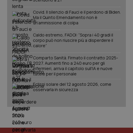
utilizzato
You
da Google
ten
Analytics
pre
Covid. Il silenzio di Fauci e il perdono di Biden.
per
del
Ma il Quinto Emendamento non è
mantener
vid
un’ammissione di colpa
lo stato
inco
della
può
sessione.
det
Caldo estremo, FADOI: “Sopra i 40 gradi il
vis
corpo può non riuscire più a disperdere il
web
uti
calore”
nuo
ver
dell
Comparto Sanità. Firmato il contratto 2025-
You
2027. Aumenti fino a 240 euro per gli
infermieri, arriva il capitolo sull'IA e nuove
__Secure-YNID
.youtube.com
5 mesi 4
Que
tutele per il personale
settimane
imp
You
ten
Eclissi solare del 12 agosto 2026, come
pre
osservarla in sicurezza
del
vid
inco
può
det
vis
web
uti
nuo
ver
dell