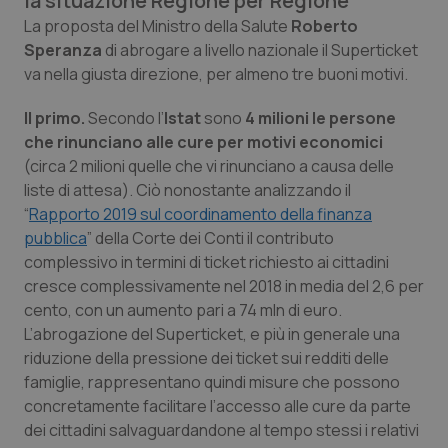
la situazione Regione per Regione
Calabria
Asma & BPCO
La proposta del Ministro della Salute
Roberto
Speranza
di abrogare a livello nazionale il Superticket
Campania
Car-T
va nella giusta direzione, per almeno tre buoni motivi.
Il primo.
Emilia-Romagna
Colesterolo & coronaropatie
Secondo l’
Istat
sono
4 milioni le persone
che rinunciano alle cure per motivi economici
(circa 2 milioni quelle che vi rinunciano a causa delle
Friuli Venezia Giulia
Dermatite Atopica
liste di attesa). Ciò nonostante analizzando il
“
Rapporto 2019 sul coordinamento della finanza
Lazio
Diabete & glucometri
pubblica
” della Corte dei Conti il contributo
complessivo in termini di ticket richiesto ai cittadini
Liguria
Disturbi dell’umore
cresce complessivamente nel 2018 in media del 2,6 per
cento, con un aumento pari a 74 mln di euro.
Lombardia
Dolore
L’abrogazione del Superticket, e più in generale una
riduzione della pressione dei ticket sui redditi delle
Marche
Donna & Salute
famiglie, rappresentano quindi misure che possono
concretamente facilitare l’accesso alle cure da parte
dei cittadini salvaguardandone al tempo stessi i relativi
Molise
Epatiti