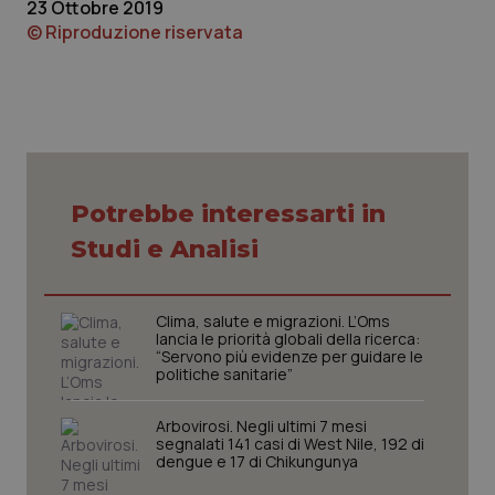
23 Ottobre 2019
© Riproduzione riservata
CookieScriptConsent
5 mesi
CookieScript
settim
www.quotidianosanita.it
Potrebbe interessarti in
Studi e Analisi
Clima, salute e migrazioni. L’Oms
lancia le priorità globali della ricerca:
“Servono più evidenze per guidare le
politiche sanitarie”
Arbovirosi. Negli ultimi 7 mesi
segnalati 141 casi di West Nile, 192 di
dengue e 17 di Chikungunya
tracking-sites-ironfish-
www.quotidianosanita.it
4
tracking-enable
settim