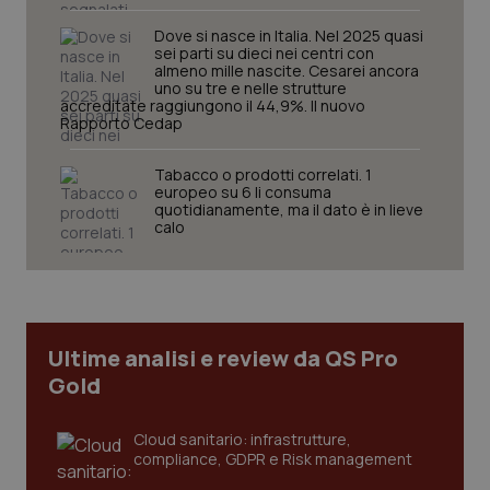
2 gior
Dove si nasce in Italia. Nel 2025 quasi
sei parti su dieci nei centri con
almeno mille nascite. Cesarei ancora
uno su tre e nelle strutture
tracking-sites-ironfish-
www.quotidianosanita.it
4
accreditate raggiungono il 44,9%. Il nuovo
session-id
settim
Rapporto Cedap
2 gior
Tabacco o prodotti correlati. 1
europeo su 6 li consuma
quotidianamente, ma il dato è in lieve
_ga
1 anno
Google LLC
calo
mes
.quotidianosanita.it
Ultime analisi e review da QS Pro
Gold
Cloud sanitario: infrastrutture,
compliance, GDPR e Risk management