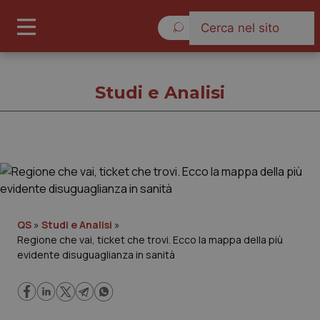
Venerdì 7 Agosto 2026
Studi e Analisi
Studi e Analisi
Cronache
QS
»
Studi e Analisi
»
Regione che vai, ticket che trovi. Ecco la mappa della più
Governo e Parlamento
evidente disuguaglianza in sanità
Regioni e Asl
Lavoro e Professioni