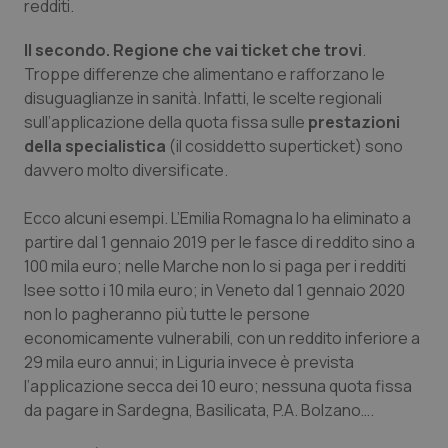
redditi.
Piemonte
HIV
Il secondo. Regione che vai ticket che trovi
.
Troppe differenze che alimentano e rafforzano le
Provincia Autonoma di Bolzano
Infezioni & Febbre
disuguaglianze in sanità. Infatti, le scelte regionali
sull’applicazione della quota fissa sulle
prestazioni
Provincia Autonoma di Trento
Ipertensione & Scompenso
della specialistica
(il cosiddetto superticket) sono
davvero molto diversificate.
Puglia
Malattie rare
Ecco alcuni esempi. L’Emilia Romagna lo ha eliminato a
partire dal 1 gennaio 2019 per le fasce di reddito sino a
Sardegna
Malattia di Crohn & Rettocolite Ulcerosa
100 mila euro; nelle Marche non lo si paga per i redditi
Isee sotto i 10 mila euro; in Veneto dal 1 gennaio 2020
Sicilia
Neuroscienze & patologie neurodegenerative
non lo pagheranno più tutte le persone
economicamente vulnerabili, con un reddito inferiore a
Toscana
Obesità
29 mila euro annui; in Liguria invece è prevista
l’applicazione secca dei 10 euro; nessuna quota fissa
Umbria
Oftalmologia
da pagare in Sardegna, Basilicata, P.A. Bolzano….