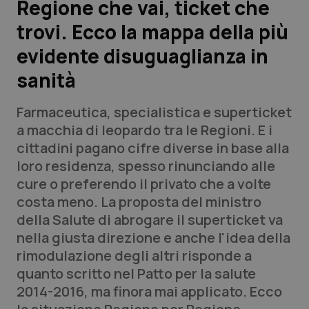
Regione che vai, ticket che
trovi. Ecco la mappa della più
Scienza e Farmaci
evidente disuguaglianza in
Studi e Analisi
sanità
Lettere al direttore
Farmaceutica, specialistica e superticket
a macchia di leopardo tra le Regioni. E i
Edizioni Regionali
cittadini pagano cifre diverse in base alla
loro residenza, spesso rinunciando alle
QS Pro
cure o preferendo il privato che a volte
costa meno. La proposta del ministro
Professionisti Sanitari.AI
della Salute di abrogare il superticket va
nella giusta direzione e anche l'idea della
Abruzzo
QS Pro Gold
rimodulazione degli altri risponde a
quanto scritto nel Patto per la salute
QS Club
Newsletter
Basilicata
Artrite & artrosi
2014-2016, ma finora mai applicato. Ecco