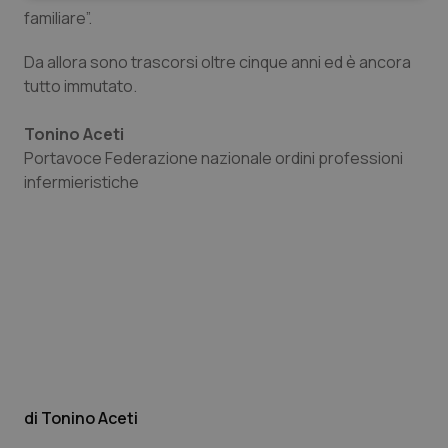
familiare”.
Da allora sono trascorsi oltre cinque anni ed è ancora
tutto immutato.
Tonino Aceti
Necessari
Statistici
Marketing
Portavoce Federazione nazionale ordini professioni
I cookie necessari contribuiscono a rendere fruibile il
infermieristiche
sito web abilitandone funzionalità di base quali la
navigazione sulle pagine e l'accesso alle aree
protette del sito. Il sito web non è in grado di
funzionare correttamente senza questi cookie.
Nome
Fornitore
/
Dominio
Scaden
VISITOR_PRIVACY_METADATA
5 mesi
YouTube
settim
.youtube.com
Tonino Aceti