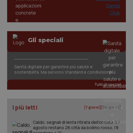
Gli speciali
_ga_KM60CM4NPH
.quotidianosanita.it
1 anno
mes
Sanità digitale per garantire più salute e
sostenibilità. Ma servono standard e condivisione
Tutti gli speciali
I più letti
[7 giorni]
[30 giorni]
Fornitore
/
Nome
Scadenza
Descrizion
Dominio
Nome
Fornitore
/
Dominio
Scadenza
Des
Caldo, segnali di lenta ritirata dell'ondata: il 7
_ga_0VMQEQKQ1N
.quotidianosanita.it
1 anno 1
Questo
agosto restano 26 città da bollino rosso, l'8
mese
cookie
VISITOR_INFO1_LIVE
5 mesi 4
Que
Google LLC
viene
settimane
imp
.youtube.com
scendono a 21