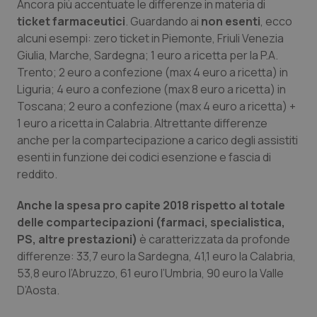
Valle D’Aosta
Oncodermatologia
Ancora più accentuate le differenze in materia di
ticket farmaceutici
. Guardando ai
non esenti
, ecco
alcuni esempi: zero ticket in Piemonte, Friuli Venezia
Veneto
Oncoematologia
Giulia, Marche, Sardegna; 1 euro a ricetta per la P.A.
Trento; 2 euro a confezione (max 4 euro a ricetta) in
Oncologia & Nutrizione
Liguria; 4 euro a confezione (max 8 euro a ricetta) in
Toscana; 2 euro a confezione (max 4 euro a ricetta) +
Psoriasi & pelle
1 euro a ricetta in Calabria. Altrettante differenze
anche per la compartecipazione a carico degli assistiti
Quotidiano Cardiologia
esenti in funzione dei codici esenzione e fascia di
reddito.
Quotidiano Chirurgia
Anche la spesa pro capite 2018 rispetto al totale
delle compartecipazioni (farmaci, specialistica,
Quotidiano Oncologia
PS, altre prestazioni)
è caratterizzata da profonde
differenze: 33,7 euro la Sardegna, 41,1 euro la Calabria,
Quotidiano Pediatria
53,8 euro l’Abruzzo, 61 euro l’Umbria, 90 euro la Valle
D’Aosta.
Rene & patologie urogenitali