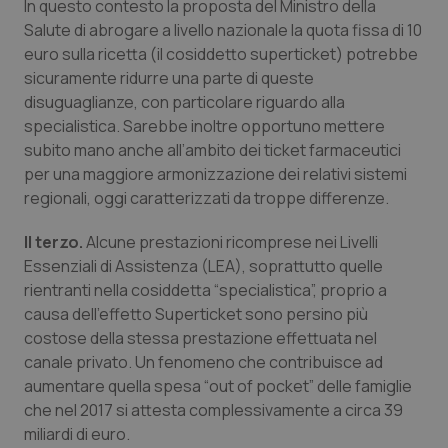
In questo contesto la proposta del Ministro della
Salute orale & impianti
Salute di abrogare a livello nazionale la quota fissa di 10
euro sulla ricetta (il cosiddetto superticket) potrebbe
Sangue & coagulazione
sicuramente ridurre una parte di queste
disuguaglianze, con particolare riguardo alla
specialistica. Sarebbe inoltre opportuno mettere
Tiroide
subito mano anche all’ambito dei ticket farmaceutici
per una maggiore armonizzazione dei relativi sistemi
Tumore al seno
regionali, oggi caratterizzati da troppe differenze.
Tumore ovarico
Il terzo.
Alcune prestazioni ricomprese nei Livelli
Essenziali di Assistenza (LEA), soprattutto quelle
Tumori del Polmone & Testa Collo
rientranti nella cosiddetta “specialistica”, proprio a
causa dell’effetto Superticket sono persino più
Tumori gastrointestinali
costose della stessa prestazione effettuata nel
canale privato. Un fenomeno che contribuisce ad
aumentare quella spesa “out of pocket” delle famiglie
Ulcera & Reflusso
che nel 2017 si attesta complessivamente a circa 39
miliardi di euro.
Vaccini