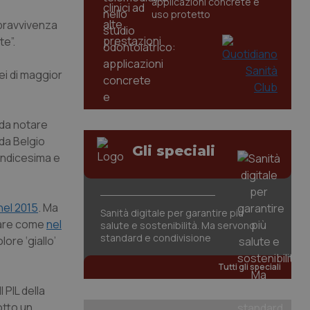
applicazioni concrete e
uso protetto
opravvivenza
te”.
ei di maggior
 da notare
 da Belgio
Gli speciali
undicesima e
nel 2015
. Ma
Sanità digitale per garantire più
otare come
nel
salute e sostenibilità. Ma servono
standard e condivisione
lore ‘giallo’
Tutti gli speciali
 PIL della
otto un