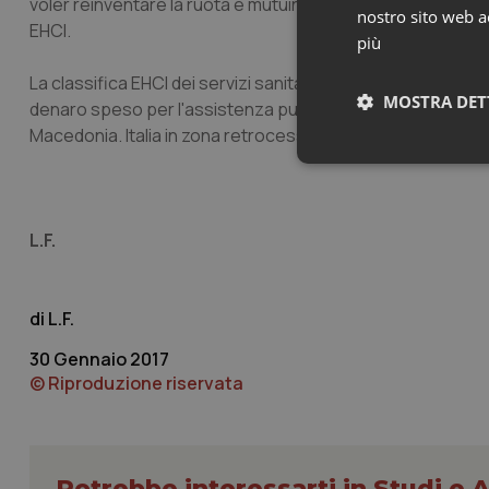
voler reinventare la ruota e mutuino dai paesi migliori le b
nostro sito web ac
EHCI.
più
La classifica EHCI dei servizi sanitari riporta anche una gr
MOSTRA DET
denaro speso per l'assistenza pubblica e le prestazioni dei 
Macedonia. Italia in zona retrocessione al 29° posto.
Neces
L.F.
L.F.
30 Gennaio 2017
I cookie necessari con
e l'accesso alle aree 
© Riproduzione riservata
Nome
VISITOR_PRIVACY_
Potrebbe interessarti in Studi e A