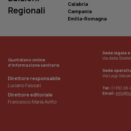
Calabria
tracking-sites-
Regionali
ironfish-tracking-
Campania
named-enable
Emilia-Romagna
Sede legale e
Via della Stell
Quotidiano online
d'informazione sanitaria
Sede operati
Via Luigi Galva
Direttore responsabile
Luciano Fassari
Tel:
(+39) 06 
Email:
info@h
Direttore editoriale
Francesco Maria Avitto