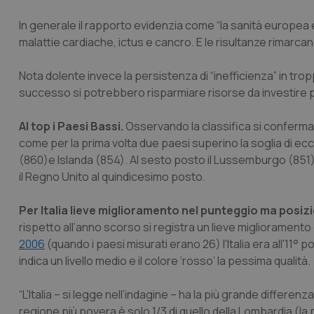
In generale il rapporto evidenzia come “la sanità europea 
malattie cardiache, ictus e cancro. E le risultanze rimarca
Nota dolente invece la persistenza di “inefficienza” in trop
successo si potrebbero risparmiare risorse da investire pe
Al top i Paesi Bassi.
Osservando la classifica si confermano
come per la prima volta due paesi superino la soglia di ecc
(860)e Islanda (854). Al sesto posto il Lussemburgo (851
il Regno Unito al quindicesimo posto.
Per Italia lieve miglioramento nel punteggio ma posizi
rispetto all’anno scorso si registra un lieve miglioramento 
2006
(quando i paesi misurati erano 26) l'Italia era all'11° pos
indica un livello medio e il colore ‘rosso’ la pessima qualità.
“L'Italia – si legge nell’indagine – ha la più grande differenza
regione più povera è solo 1/3 di quello della Lombardia (la 