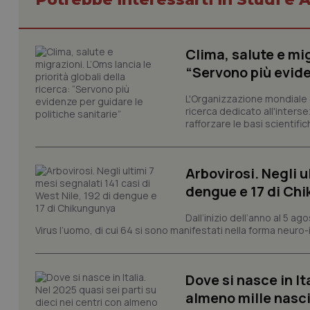
CookieScriptConse
Clima, salute e mig
“Servono più evide
L'Organizzazione mondiale d
tracking-sites-ironf
tracking-enable
ricerca dedicato all'interse
rafforzare le basi scientifich
tracking-sites-ironf
session-id
Arbovirosi. Negli u
_ga
dengue e 17 di Ch
Dall’inizio dell’anno al 5 ag
Virus l’uomo, di cui 64 si sono manifestati nella forma neuro-in
PHPSESSID
Dove si nasce in It
almeno mille nasci