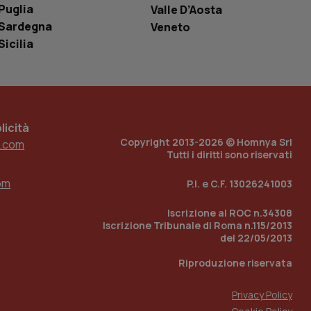
Puglia
Valle D’Aosta
e per abilitare il
loggato con identity
Sardegna
Veneto
Sicilia
icità
Copyright 2013-2026 © Homnya Srl
.com
Tutti i diritti sono riservati
om
P.I. e C.F. 13026241003
Iscrizione al ROC n.34308
Iscrizione Tribunale di Roma n.115/2013
del 22/05/2013
Riproduzione riservata
Privacy Policy