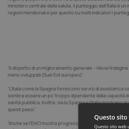
ministero centrale della salute, il punteggio dell’Italia è un m
regioni meridionali e per questo su molti indicatori i puntegg
“A dispetto di un miglioramento generale – rileva l’indagine
meno sviluppati (Sud-Est europeo)”.
“L’Italia come la Spagna forniscono servizi di assistenza sa
sembra essere un po' troppo dipendente dalla capacità de
sanità pubblica. Inoltre, sia la Spagna e l'Italia mostrano gr
questi paesi”.
Questo sito 
“Anche se l'EHCI mostra progressi costanti nel settore san
Questo sito web ut