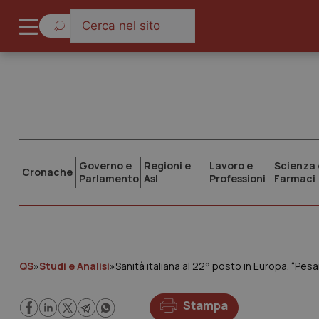
Governo e
Regioni e
Lavoro e
Scienza 
Cronache
Parlamento
Asl
Professioni
Farmaci
QS
»
Studi e Analisi
»
Sanità italiana al 22° posto in Europa. “Pes
Stampa