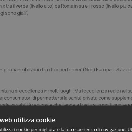
ix tra il verde (livello alto) da Roma in su e il rosso (livello più 
i sono gialli”.
 – permane il divario tra i top performer (Nord Europa e Svizzer
nitaria di eccellenza in molti luoghi. Ma l’eccellenza reale nel
i consumatori di permettersi la sanità privata come suppleme
ande variabilità regionale che tende a tradursi in molti punteggi 
web utilizza cookie
itario europeo, molto di più deve essere fatto. I governi la sm
ilizza i cookie per migliorare la tua esperienza di navigazione. Ut