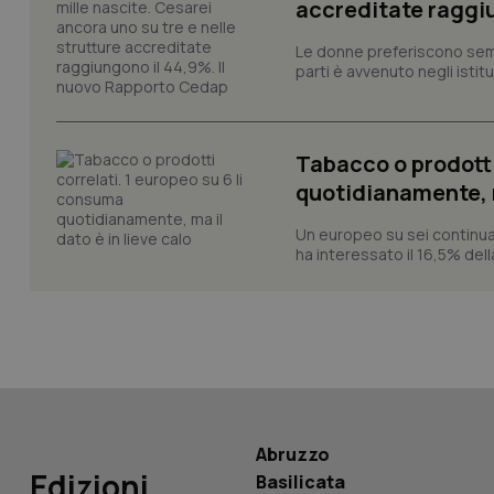
accreditate raggiu
Le donne preferiscono sempre
parti è avvenuto negli istitut
_ga_KM60CM4NPH
Tabacco o prodotti
Nome
quotidianamente, ma
Nome
VISITOR_INFO1_LIV
Un europeo su sei continua
_ga_0VMQEQKQ1N
ha interessato il 16,5% dell
__Secure-YNID
YSC
Abruzzo
__Secure-
ROLLOUT_TOKEN
Edizioni
Basilicata