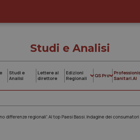
Studi e Analisi
e
Studi e
Lettere al
Edizioni
Professionis
QS Pro
Analisi
direttore
Regionali
Sanitari.AI
ano differenze regionali”. Al top Paesi Bassi. Indagine dei consumator