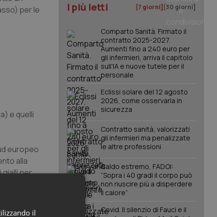
I più letti
[7 giorni]
[30 giorni]
basso) per le
Comparto Sanità. Firmato il
contratto 2025-2027.
Aumenti fino a 240 euro per
gli infermieri, arriva il capitolo
sull'IA e nuove tutele per il
personale
Eclissi solare del 12 agosto
2026, come osservarla in
sicurezza
a) e quelli
Contratto sanità, valorizzati
gli infermieri ma penalizzate
le altre professioni
 sud europeo
nto alla
Caldo estremo, FADOI:
gialli per
“Sopra i 40 gradi il corpo può
non riuscire più a disperdere
il calore”
ettano di
Covid. Il silenzio di Fauci e il
ilizzando il