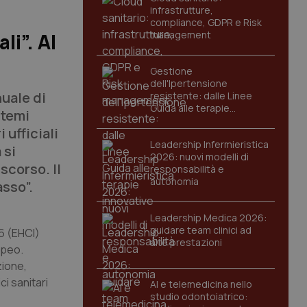
infrastrutture,
compliance, GDPR e Risk
management
li”. Al
Gestione
dell'Ipertensione
nuale di
resistente: dalle Linee
Guida alle terapie
stemi
innovative
 ufficiali
Leadership Infermieristica
 si
2026: nuovi modelli di
scorso. Il
responsabilità e
autonomia
asso”.
Leadership Medica 2026:
guidare team clinici ad
16 (EHCI)
alte prestazioni
opeo.
zione,
ci sanitari
AI e telemedicina nello
studio odontoiatrico: