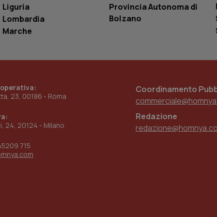
Liguria
Provincia Autonoma di
www.quotidianosanita.it
4
Questo cookie è impostato dall'applicazion
settimane
sistema di tracking solo in caso di utenti 
Bolzano
Lombardia
2 giorni
provider WelfareLink.
Marche
 operativa:
Coordinamento Pubbl
etta, 23, 00186 - Roma
commerciale@homnya
Redazione
va:
ni, 24, 20124 - Milano
redazione@homnya.c
45209 715
omnya.com