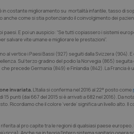
è in costante miglioramento su: mortalità infantile, tasso di s
no anche come si stia potenziando il coinvolgimento dei pazien
pi paesi. E poi un auspicio: “Se tutti copiassero i sistemi europ
r salvare vite umane e migliorare le prestazioni”.
 al vertice i Paesi Bassi (927) seguiti dalla Svizzera (904). E
ellenza. Sul terzo gradino del podio la Norvegia (865) seguita
) che precede Germania (849) e Finlandia (842). La Francia è 
one invariata.
L’Italia si conferma nel 2016 al 22° posto come
di 15 punti (dai 667 del 2015 si è arrivati a 682 nel 2016). Da n
to. Ricordiamo che il colore ‘verde’ significa un livello alto. Il co
 riferita al pro capite tra le regioni di qualsiasi paese europeo. Il
più ricca). Anche se in teoria l'intero sistema sanitario opera s