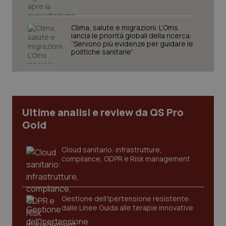
Clima, salute e migrazioni. L’Oms
lancia le priorità globali della ricerca:
“Servono più evidenze per guidare le
politiche sanitarie”
PHPSESSID
Sessio
PHP.net
Ultime analisi e review da QS Pro
www.quotidianosanita.it
Gold
Cloud sanitario: infrastrutture,
compliance, GDPR e Risk management
Gestione dell'Ipertensione resistente:
dalle Linee Guida alle terapie innovative