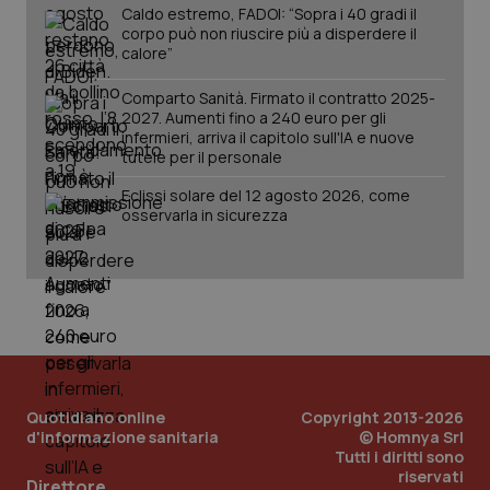
imp
.youtube.com
Caldo estremo, FADOI: “Sopra i 40 gradi il
You
corpo può non riuscire più a disperdere il
ten
vis
calore”
vid
__Secure-
.youtube.com
5 mesi 4
Que
Comparto Sanità. Firmato il contratto 2025-
ROLLOUT_TOKEN
settimane
imp
2027. Aumenti fino a 240 euro per gli
You
infermieri, arriva il capitolo sull'IA e nuove
ges
tutele per il personale
del
e d
per
Eclissi solare del 12 agosto 2026, come
del
osservarla in sicurezza
ute
tracking-sites-
www.quotidianosanita.it
4
Que
ironfish-tracking-
settimane
imp
named-enable
2 giorni
dal
per 
sis
sol
ute
ide
Wel
Quotidiano online
Copyright 2013-2026
d'informazione sanitaria
© Homnya Srl
Tutti i diritti sono
riservati
Direttore