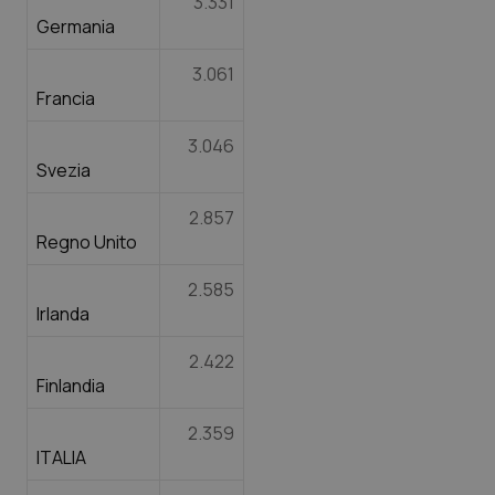
3.331
Salute orale & impianti
Germania
3.061
Sangue & coagulazione
Francia
Tiroide
3.046
Svezia
Tumore al seno
2.857
Regno Unito
Tumore ovarico
2.585
Tumori del Polmone & Testa Collo
Irlanda
2.422
Tumori gastrointestinali
Finlandia
Ulcera & Reflusso
2.359
ITALIA
Vaccini