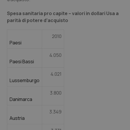
Valle D’Aosta
Oncodermatologia
Spesa sanitaria pro capite – valori in dollari Usa a
Veneto
Oncoematologia
parità di potere d'acquisto
Oncologia & Nutrizione
2010
Paesi
Psoriasi & pelle
4.050
Quotidiano Cardiologia
Paesi Bassi
4.021
Quotidiano Chirurgia
Lussemburgo
Quotidiano Oncologia
3.800
Danimarca
Quotidiano Pediatria
3.349
Austria
Rene & patologie urogenitali