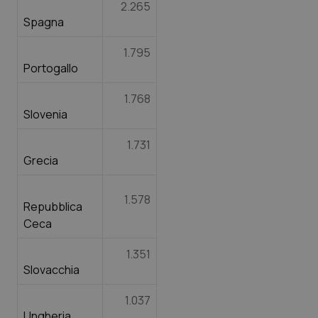
2.265
Spagna
1.795
Portogallo
1.768
Slovenia
1.731
Grecia
1.578
Repubblica
Ceca
1.351
Slovacchia
1.037
Ungheria