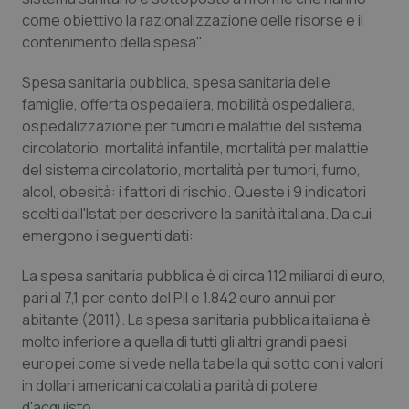
come obiettivo la razionalizzazione delle risorse e il
Piemonte
HIV
contenimento della spesa".
Provincia Autonoma di Bolzano
Infezioni & Febbre
Spesa sanitaria pubblica, spesa sanitaria delle
famiglie, offerta ospedaliera, mobilità ospedaliera,
ospedalizzazione per tumori e malattie del sistema
Provincia Autonoma di Trento
Ipertensione & Scompenso
circolatorio, mortalità infantile, mortalità per malattie
del sistema circolatorio, mortalità per tumori, fumo,
Puglia
Malattie rare
alcol, obesità: i fattori di rischio. Queste i 9 indicatori
scelti dall'Istat per descrivere la sanità italiana. Da cui
Sardegna
Malattia di Crohn & Rettocolite Ulcerosa
emergono i seguenti dati:
Sicilia
Neuroscienze & patologie neurodegenerative
La spesa sanitaria pubblica è di circa 112 miliardi di euro,
pari al 7,1 per cento del Pil e 1.842 euro annui per
Toscana
Obesità
abitante (2011). La spesa sanitaria pubblica italiana è
molto inferiore a quella di tutti gli altri grandi paesi
europei come si vede nella tabella qui sotto con i valori
Umbria
Oftalmologia
in dollari americani calcolati a parità di potere
d'acquisto.