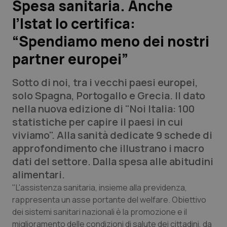
Spesa sanitaria. Anche
l’Istat lo certifica:
Scienza e Farmaci
“Spendiamo meno dei nostri
Studi e Analisi
partner europei”
Lettere al direttore
Sotto di noi, tra i vecchi paesi europei,
solo Spagna, Portogallo e Grecia. Il dato
Edizioni Regionali
nella nuova edizione di "Noi Italia: 100
statistiche per capire il paesi in cui
QS Pro
viviamo". Alla sanità dedicate 9 schede di
approfondimento che illustrano i macro
Professionisti Sanitari.AI
dati del settore. Dalla spesa alle abitudini
alimentari.
Abruzzo
QS Pro Gold
"L'assistenza sanitaria, insieme alla previdenza,
rappresenta un asse portante del welfare. Obiettivo
QS Club
Newsletter
Basilicata
Artrite & artrosi
dei sistemi sanitari nazionali è la promozione e il
miglioramento delle condizioni di salute dei cittadini, da