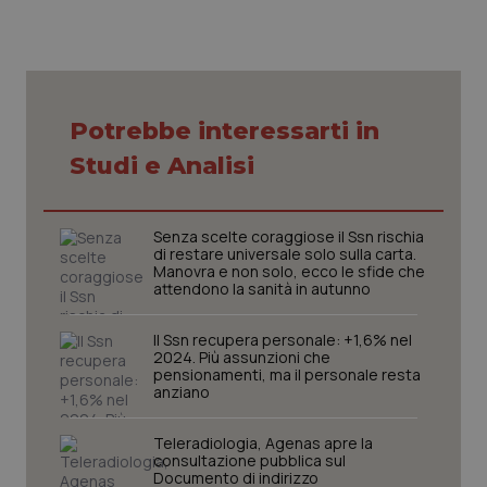
tracking-sites-ironfish-
www.quotidianosanita.it
4
session-id
settim
2 gior
Potrebbe interessarti in
Studi e Analisi
_ga
1 anno
Google LLC
mes
.quotidianosanita.it
Senza scelte coraggiose il Ssn rischia
di restare universale solo sulla carta.
Manovra e non solo, ecco le sfide che
attendono la sanità in autunno
Il Ssn recupera personale: +1,6% nel
2024. Più assunzioni che
pensionamenti, ma il personale resta
anziano
Teleradiologia, Agenas apre la
consultazione pubblica sul
Documento di indirizzo