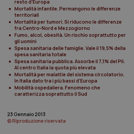
resto d’Europa
Mortalità infantile. Permangono le differenze
territoriali
Mortalità per tumori. Si riducono le differenze
fra Centro-Nord e Mezzogiorno
Fumo, alcol, obesità. Un rischio soprattutto per
CookieScriptConsent
5 mesi
CookieScript
settim
www.quotidianosanita.it
gli uomini
Spesa sanitaria delle famiglie. Vale il 19,5% della
spesa sanitaria totale
Spesa sanitaria pubblica. Assorbe il 7,1% del Pil.
Al centro Italia la quota più elevata
Mortalità per malattie del sistema circolatorio.
In Italia dato tra i più bassi d’Europa
Mobilità ospedaliera. Fenomeno che
caratterizza soprattutto il Sud
tracking-sites-ironfish-
www.quotidianosanita.it
4
23 Gennaio 2013
tracking-enable
settim
2 gior
© Riproduzione riservata