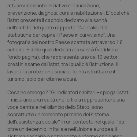
Calabria
Asma & BPCO
attuarsi mediante iniziative di educazione,
prevenzione, diagnosi, cura e riabilitazione". E' così che
l'Istat presenta il capitolo dedicato alla sanità
Campania
Car-T
nell'ambito del quinto rapporto "Noi Italia: 100
statistiche per capire il Paese in cui viviamo". Una
Emilia-Romagna
Colesterolo & coronaropatie
fotografia del nostro Paese scattata attraverso 118
schede, 9 delle quali dedicati alla sanità (vedi link a
Friuli Venezia Giulia
Dermatite Atopica
fondo pagina), che rappresenta uno dei 19 settori
presi in esame dall'Istat, tra i quali c'è l'istruzione, il
Lazio
Diabete & glucometri
lavoro, la protezione sociale, le infrastrutture e il
turismo, solo per citarne alcuni.
Liguria
Disturbi dell’umore
Cosa ne emerge? "Gli indicatori sanitari – spiega l'Istat
– misurano una realtà che, oltre a rappresentare una
Lombardia
Dolore
voce centrale nel bilancio dello Stato, sono
soprattutto un elemento primario del sistema
Marche
Donna & Salute
dell'assistenza sociale". In un contesto nel quale, "da
oltre un decennio, in Italia e nell'Unione europea, il
Molise
Epatiti
sistema sanitario è sottoposto a riforme che hanno