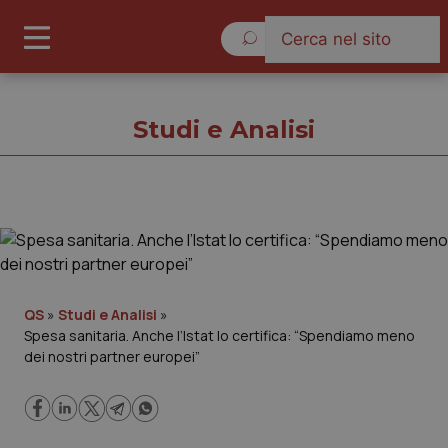
Sabato 8 Agosto 2026
Studi e Analisi
Studi e Analisi
Cronache
QS
»
Studi e Analisi
»
Spesa sanitaria. Anche l’Istat lo certifica: “Spendiamo meno
Governo e Parlamento
dei nostri partner europei”
Regioni e Asl
Lavoro e Professioni