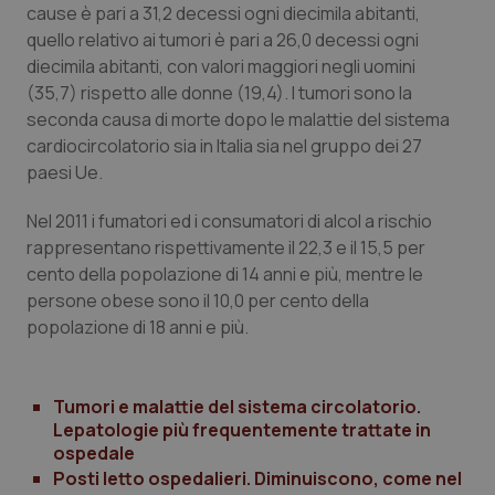
cause è pari a 31,2 decessi ogni diecimila abitanti,
quello relativo ai tumori è pari a 26,0 decessi ogni
diecimila abitanti, con valori maggiori negli uomini
(35,7) rispetto alle donne (19,4). I tumori sono la
Necessari
Statistici
Marketing
seconda causa di morte dopo le malattie del sistema
I cookie necessari contribuiscono a rendere fruibile il
cardiocircolatorio sia in Italia sia nel gruppo dei 27
sito web abilitandone funzionalità di base quali la
paesi Ue.
navigazione sulle pagine e l'accesso alle aree
protette del sito. Il sito web non è in grado di
funzionare correttamente senza questi cookie.
Nel 2011 i fumatori ed i consumatori di alcol a rischio
Nome
Fornitore
/
Dominio
Scaden
rappresentano rispettivamente il 22,3 e il 15,5 per
VISITOR_PRIVACY_METADATA
5 mesi
cento della popolazione di 14 anni e più, mentre le
YouTube
settim
.youtube.com
persone obese sono il 10,0 per cento della
popolazione di 18 anni e più.
Tumori e malattie del sistema circolatorio.
Lepatologie più frequentemente trattate in
ospedale
Posti letto ospedalieri. Diminuiscono, come nel