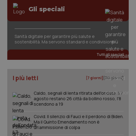
mantener
vid
lo stato
Gli speciali
inco
della
può
sessione.
det
vis
web
uti
nuo
Sanità digitale per garantire più salute e
ver
sostenibilità. Ma servono standard e condivisione
dell
You
Tutti gli speciali
__Secure-YNID
.youtube.com
5 mesi 4
Que
settimane
imp
You
ten
pre
I più letti
del
[7 giorni]
[30 giorni]
vid
inco
può
Caldo, segnali di lenta ritirata dell'ondata: il 7
det
vis
agosto restano 26 città da bollino rosso, l'8
web
scendono a 19
uti
nuo
ver
Covid. Il silenzio di Fauci e il perdono di Biden.
dell
Ma il Quinto Emendamento non è
You
un’ammissione di colpa
YSC
Sessione
Que
Google LLC