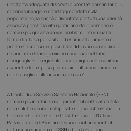
un’offerta adeguata di servizi e prestazioni sanitarie. E,
Piemonte
HIV
secondo indagini e sondaggi condotti sulla
popolazione, la sanità è diventata per tutti una priorità
Provincia Autonoma di Bolzano
Infezioni & Febbre
assoluta perché la vita quotidiana delle persone è
sempre più gravata da vari problemi: interminabili
tempi di attesa per visite ed esami, affollamento dei
Provincia Autonoma di Trento
Ipertensione & Scompenso
pronto soccorso, impossibilità di trovare un medico o
un pediatra di famiglia vicino casa, inaccettabili
Puglia
Malattie rare
diseguaglianze regionali e locali, migrazione sanitaria,
aumento della spesa privata sino all’impoverimento
Sardegna
Malattia di Crohn & Rettocolite Ulcerosa
delle famiglie e alla rinuncia alle cure”.
Sicilia
Neuroscienze & patologie neurodegenerative
A fronte di un Servizio Sanitario Nazionale (SSN)
Toscana
Obesità
sempre più in affanno nel garantire il diritto alla tutela
della salute si sono moltiplicati i segnali istituzionali: la
Corte dei Conti, la Corte Costituzionale e l’Ufficio
Umbria
Oftalmologia
Parlamentare di Bilancio rilevano continuamente il
sottofinanziamento del SSN e ben 5 Regioni e