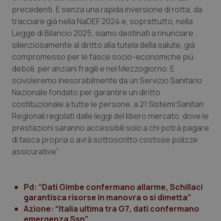
precedenti. E senza una rapida inversione di rotta, da
tracciare già nella NaDEF 2024 e, soprattutto, nella
Legge di Bilancio 2025, siamo destinati a rinunciare
silenziosamente al diritto alla tutela della salute, già
compromesso per le fasce socio-economiche più
deboli, per anziani fragili e nel Mezzogiorno. E
scivoleremo inesorabilmente da un
Servizio
Sanitario
Nazionale fondato per garantire un diritto
costituzionale a tutte le persone, a 21
Sistemi
Sanitari
CookieScriptConsent
5 mesi
CookieScript
Regionali regolati dalle leggi del libero mercato, dove le
settim
www.quotidianosanita.it
prestazioni saranno accessibili solo a chi potrà pagare
di tasca propria o avrà sottoscritto costose polizze
assicurative”.
Pd: “Dati Gimbe confermano allarme, Schillaci
garantisca risorse in manovra o si dimetta”
Azione: “Italia ultima tra G7, dati confermano
emergenza Ssn”