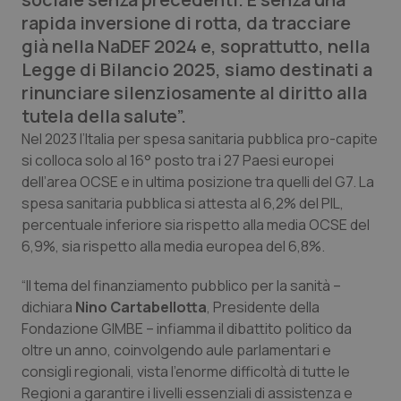
Calabria
Asma & BPCO
rapida inversione di rotta, da tracciare
già nella NaDEF 2024 e, soprattutto, nella
Campania
Car-T
Legge di Bilancio 2025, siamo destinati a
rinunciare silenziosamente al diritto alla
Emilia-Romagna
Colesterolo & coronaropatie
tutela della salute”.
Nel 2023 l’Italia per spesa sanitaria pubblica pro-capite
Friuli Venezia Giulia
Dermatite Atopica
si colloca solo al 16° posto tra i 27 Paesi europei
dell’area OCSE e in ultima posizione tra quelli del G7. La
Lazio
Diabete & glucometri
spesa sanitaria pubblica si attesta al 6,2% del PIL,
percentuale inferiore sia rispetto alla media OCSE del
Liguria
Disturbi dell’umore
6,9%, sia rispetto alla media europea del 6,8%.
“Il tema del finanziamento pubblico per la sanità –
Lombardia
Dolore
dichiara
Nino Cartabellotta
, Presidente della
Fondazione GIMBE – infiamma il dibattito politico da
Marche
Donna & Salute
oltre un anno, coinvolgendo aule parlamentari e
consigli regionali, vista l’enorme difficoltà di tutte le
Molise
Epatiti
Regioni a garantire i livelli essenziali di assistenza e