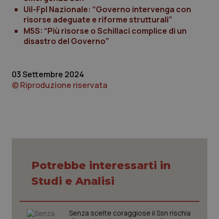
Uil-Fpl Nazionale: “Governo intervenga con
tracking-sites-ironfish-
www.quotidianosanita.it
4
risorse adeguate e riforme strutturali”
tracking-enable
settim
M5S: “Più risorse o Schillaci complice di un
2 gior
disastro del Governo”
tracking-sites-ironfish-
www.quotidianosanita.it
4
03 Settembre 2024
session-id
settim
© Riproduzione riservata
2 gior
_ga
1 anno
Google LLC
mes
.quotidianosanita.it
Potrebbe interessarti in
Studi e Analisi
Senza scelte coraggiose il Ssn rischia