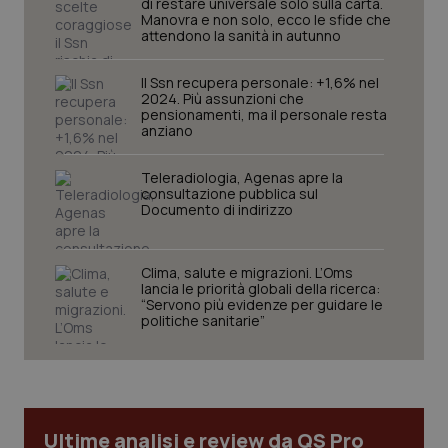
di restare universale solo sulla carta.
Manovra e non solo, ecco le sfide che
attendono la sanità in autunno
Il Ssn recupera personale: +1,6% nel
2024. Più assunzioni che
pensionamenti, ma il personale resta
anziano
Teleradiologia, Agenas apre la
consultazione pubblica sul
Documento di indirizzo
Clima, salute e migrazioni. L’Oms
lancia le priorità globali della ricerca:
“Servono più evidenze per guidare le
PHPSESSID
Sessio
PHP.net
politiche sanitarie”
www.quotidianosanita.it
Ultime analisi e review da QS Pro