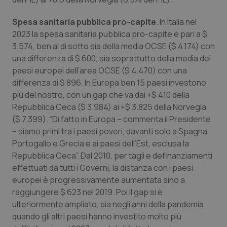
Spesa sanitaria pubblica pro-capite
. In Italia nel
2023 la spesa sanitaria pubblica pro-capite è pari a $
3.574, ben al di sotto sia della media OCSE ($ 4.174) con
una differenza di $ 600, sia soprattutto della media dei
paesi europei dell’area OCSE ($ 4.470) con una
differenza di $ 896. In Europa ben 15 paesi investono
più del nostro, con un gap che va dai +$ 410 della
Repubblica Ceca ($ 3.984) ai +$ 3.825 della Norvegia
($ 7.399). “Di fatto in Europa – commenta il Presidente
– siamo primi tra i paesi poveri, davanti solo a Spagna,
Portogallo e Grecia e ai paesi dell’Est, esclusa la
Repubblica Ceca”. Dal 2010, per tagli e definanziamenti
effettuati da tutti i Governi, la distanza con i paesi
europei è progressivamente aumentata sino a
raggiungere $ 623 nel 2019. Poi il gap si è
ulteriormente ampliato, sia negli anni della pandemia
quando gli altri paesi hanno investito molto più