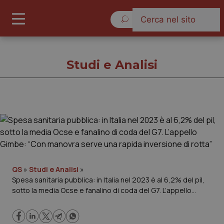
Lunedì 10 Agosto 2026
Studi e Analisi
Studi e Analisi
Cronache
Governo e Parlamento
QS
»
Studi e Analisi
»
Spesa sanitaria pubblica: in Italia nel 2023 è al 6,2% del pil,
sotto la media Ocse e fanalino di coda del G7. L’appello
Regioni e Asl
Gimbe: “Con manovra serve una rapida inversione di rotta”
Lavoro e Professioni