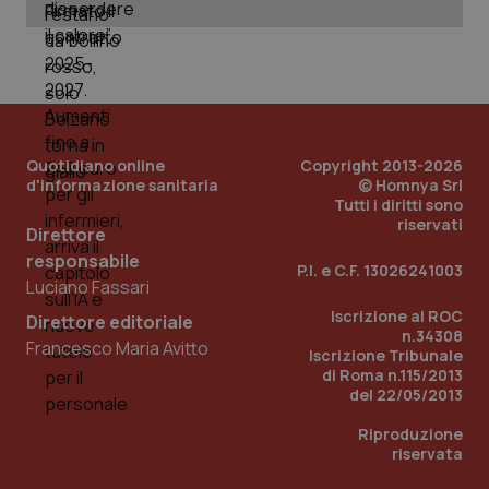
Wel
Quotidiano online
Copyright 2013-2026
d'informazione sanitaria
© Homnya Srl
Tutti i diritti sono
riservati
Direttore
responsabile
P.I. e C.F. 13026241003
Luciano Fassari
Iscrizione al ROC
Direttore editoriale
n.34308
Francesco Maria Avitto
Iscrizione Tribunale
di Roma n.115/2013
del 22/05/2013
Riproduzione
riservata