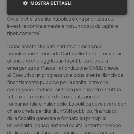
MOSTRA DETTAGLI
conto che il grado di salute e benessere della
popolazione condiziona anche la crescita del PIL.
Necessari
Statistici
Marketing
Ovvero che la sanità pubblica è una priorità su cui
investire continuamente e non un costo da tagliare
ripetutamente”.
“Considerato che dati, narrative e indagini di
popolazione – conclude Cartabellotta – documentano
Necessari
Statistici
Marketing
all’unisono che oggi la sanità pubblica è la vera
emergenza del Paese, la Fondazione GIMBE chiede
I cookie necessari contribuiscono a rendere fruibile il
sito web abilitandone funzionalità di base quali la
all’Esecutivo un progressivo e consistente rilancio del
navigazione sulle pagine e l'accesso alle aree
finanziamento pubblico per la sanità, oltre che
protette del sito. Il sito web non è in grado di
funzionare correttamente senza questi cookie.
coraggiose riforme di sistema per garantire a tutti la
tutela della salute, un diritto costituzionale
Nome
Fornitore
/
Dominio
Scaden
fondamentale e inalienabile. La politica deve avere ben
VISITOR_PRIVACY_METADATA
5 mesi
YouTube
settim
chiaro che la perdita di un SSN pubblico, finanziato
.youtube.com
dalla fiscalità generale e fondato su princìpi di
universalità, eguaglianza ed equità, determinerebbe
un disastro sanitario, economico e sociale senza