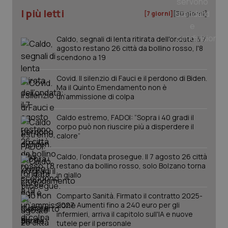
uti
I più letti
nuo
[7 giorni]
[30 giorni]
ver
dell
You
Caldo, segnali di lenta ritirata dell'ondata: il 7
agosto restano 26 città da bollino rosso, l'8
YSC
Sessione
Que
Google LLC
imp
scendono a 19
.youtube.com
You
ten
Covid. Il silenzio di Fauci e il perdono di Biden.
vis
vid
Ma il Quinto Emendamento non è
un’ammissione di colpa
__Secure-
.youtube.com
5 mesi 4
Que
ROLLOUT_TOKEN
settimane
imp
You
Caldo estremo, FADOI: “Sopra i 40 gradi il
ges
corpo può non riuscire più a disperdere il
del
calore”
e d
per
del
Caldo, l’ondata prosegue. Il 7 agosto 26 città
ute
restano da bollino rosso, solo Bolzano torna
tracking-sites-
www.quotidianosanita.it
4
Que
in giallo
ironfish-tracking-
settimane
imp
named-enable
2 giorni
dal
per 
Comparto Sanità. Firmato il contratto 2025-
sis
2027. Aumenti fino a 240 euro per gli
sol
infermieri, arriva il capitolo sull'IA e nuove
ute
ide
tutele per il personale