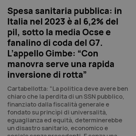
Spesa sanitaria pubblica: in
Scienza e Farmaci
Italia nel 2023 è al 6,2% del
pil, sotto la media Ocse e
Studi e Analisi
fanalino di coda del G7.
Lettere al direttore
L’appello Gimbe: “Con
Edizioni Regionali
manovra serve una rapida
inversione di rotta”
QS Pro
Cartabellotta: “La politica deve avere ben
Professionisti Sanitari.AI
chiaro che la perdita di un SSN pubblico,
finanziato dalla fiscalità generale e
Abruzzo
QS Pro Gold
fondato su princìpi di universalità,
eguaglianza ed equità, determinerebbe
QS Club
Newsletter
Basilicata
Artrite & artrosi
un disastro sanitario, economico e
sociale senza precedenti. E senza una