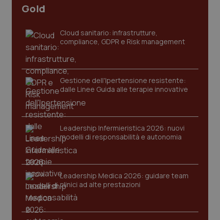
Gold
Cloud sanitario: infrastrutture,
compliance, GDPR e Risk management
Gestione dell'Ipertensione resistente:
dalle Linee Guida alle terapie innovative
_ga_KM60CM4NPH
.quotidianosanita.it
1 anno
mes
Leadership Infermieristica 2026: nuovi
modelli di responsabilità e autonomia
Leadership Medica 2026: guidare team
clinici ad alte prestazioni
Fornitore
/
Nome
Scadenza
Descrizion
Dominio