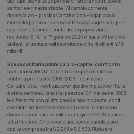
dell’Italia, sia nel 2023 perché di fatto la nostra spesa
sanitaria è rimasta stabile. “Al cambio corrente
dollaro/euro – precisa Cartabellotta – il gap con la
media dei paesi europei nel 2023 raggiunge € 807 pro-
capite che, tenendo conto di una popolazione
residente ISTAT al 1° gennaio 2024 di quasi 59 milioni di
abitanti, si traduce nell’esorbitante cifra di oltre € 47,6
miliardi”.
Spesa sanitaria pubblica pro-capite
: confronto
con i paesi del G7
. “Il trend della spesa sanitaria
pubblica pro-capite 2008-2023 – commenta
Cartabellotta – restituisce un quadro impietoso: l’Italia
è stata sempre ultima tra i paesi del G7; ma se nel 2008
le differenze con gli altri paesi erano modeste, con il
costante definanziamento degli ultimi 15 anni sono
divenute ormai incolmabili”. Infatti, già nel 2008, quando
tutti i Paesi del G7 avevano una spesa pubblica pro-
capite compresa tra $ 2.250 e $ 3.500, l’Italia era