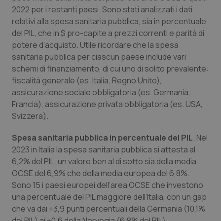
2022 per i restanti paesi. Sono stati analizzati i dati
Salute orale & impianti
relativi alla spesa sanitaria pubblica, sia in percentuale
del PIL, che in $ pro-capite a prezzi correnti e parità di
Sangue & coagulazione
potere d’acquisto. Utile ricordare che la spesa
sanitaria pubblica per ciascun paese include vari
Tiroide
schemi di finanziamento, di cui uno di solito prevalente:
fiscalità generale (es. Italia, Regno Unito),
Tumore al seno
assicurazione sociale obbligatoria (es. Germania,
Francia), assicurazione privata obbligatoria (es. USA,
Tumore ovarico
Svizzera).
Spesa sanitaria pubblica in percentuale del PIL
. Nel
Tumori del Polmone & Testa Collo
2023 in Italia la spesa sanitaria pubblica si attesta al
6,2% del PIL, un valore ben al di sotto sia della media
Tumori gastrointestinali
OCSE del 6,9% che della media europea del 6,8%.
Sono 15 i paesi europei dell’area OCSE che investono
Ulcera & Reflusso
una percentuale del PIL maggiore dell’Italia, con un gap
che va dai +3,9 punti percentuali della Germania (10,1%
Vaccini
del PIL) ai +0,6 della Norvegia (6,8% del PIL).