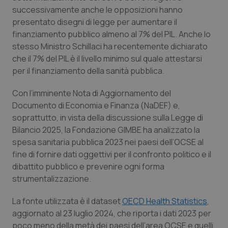
Valle D’Aosta
Oncodermatologia
successivamente anche le opposizioni hanno
presentato disegni di legge per aumentare il
Veneto
Oncoematologia
finanziamento pubblico almeno al 7% del PIL. Anche lo
stesso Ministro Schillaci ha recentemente dichiarato
Oncologia & Nutrizione
che il 7% del PIL è il livello minimo sul quale attestarsi
per il finanziamento della sanità pubblica.
Psoriasi & pelle
Con l’imminente Nota di Aggiornamento del
Documento di Economia e Finanza (NaDEF) e,
Quotidiano Cardiologia
soprattutto, in vista della discussione sulla Legge di
Bilancio 2025, la Fondazione GIMBE ha analizzato la
Quotidiano Chirurgia
spesa sanitaria pubblica 2023 nei paesi dell’OCSE al
fine di fornire dati oggettivi per il confronto politico e il
Quotidiano Oncologia
dibattito pubblico e prevenire ogni forma
strumentalizzazione.
Quotidiano Pediatria
La fonte utilizzata è il dataset
OECD Health Statistics
,
Rene & patologie urogenitali
aggiornato al 23 luglio 2024, che riporta i dati 2023 per
poco meno della metà dei paesi dell’area OCSE e quelli