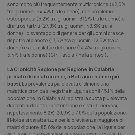
sono molto più frequentemente multicroniche (42,6%
tra gli uomini, 54,4% tra le donne), con problemi di
osteoporosi (5,2% tra gli uomini, 31,2% tra le donne) e
di artrosi/artriti (27,8% tra gli uomini, 48,3% tra le
Necessari
Statistici
Marketing
donne); lo svantaggio di genere per gli uomini cresce
rispetto al diabete (17,6% tra gli uomini, 12,5% tra le
I cookie necessari contribuiscono a rendere fruibile il
sito web abilitandone funzionalità di base quali la
donne) e alle malattie del cuore (14,4% tra gli uomini,
navigazione sulle pagine e l'accesso alle aree protette
5,4% tra le donne) (Cfr. Tavola 7 nella sintesi).
del sito. Il sito web non è in grado di funzionare
correttamente senza questi cookie.
La Cronicità Regione per Regione:in Calabria
Nome
Fornitore
/
Dominio
Scaden
primato di malati cronici, a Bolzano i numeri più
VISITOR_PRIVACY_METADATA
5 mesi
YouTube
settim
bassi.
La prevalenza più elevata di almeno una
.youtube.com
malattica cronica si registra in Liguria con il 45,1% della
popolazione. In Calabria si registra la quota più elevata
di malati di diabete, ipertensione e disturbi nervosi,
rispettivamente 8,2%, 20,9% e 7,0% della popolazione.
Il Molise si caratterizza per la prevalenza maggiore di
malati di cuore, il 5,6% della popolazione, la Liguria per
quella più elevata di malati di artrosi/artriti, il 22,6%, la