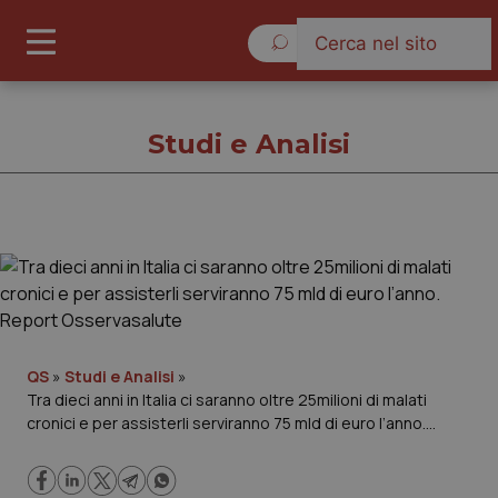
Domenica 9 Agosto 2026
Studi e Analisi
Studi e Analisi
Cronache
Governo e Parlamento
QS
»
Studi e Analisi
»
Tra dieci anni in Italia ci saranno oltre 25milioni di malati
cronici e per assisterli serviranno 75 mld di euro l’anno.
Regioni e Asl
Report Osservasalute
Lavoro e Professioni