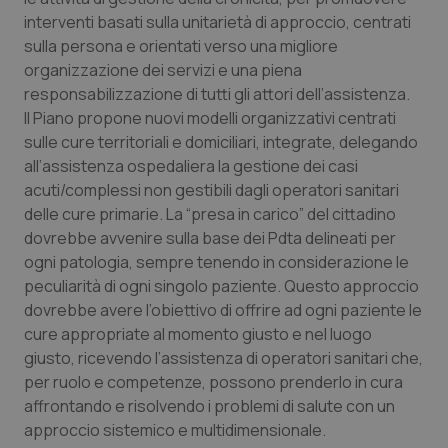
interventi basati sulla unitarietà di approccio, centrati
sulla persona e orientati verso una migliore
organizzazione dei servizi e una piena
responsabilizzazione di tutti gli attori dell’assistenza.
Il Piano propone nuovi modelli organizzativi centrati
sulle cure territoriali e domiciliari, integrate, delegando
_ga_KM60CM4NPH
.quotidianosanita.it
1 anno
mes
all’assistenza ospedaliera la gestione dei casi
acuti/complessi non gestibili dagli operatori sanitari
delle cure primarie. La “presa in carico” del cittadino
dovrebbe avvenire sulla base dei Pdta delineati per
ogni patologia, sempre tenendo in considerazione le
peculiarità di ogni singolo paziente. Questo approccio
dovrebbe avere l’obiettivo di offrire ad ogni paziente le
cure appropriate al momento giusto e nel luogo
Fornitore
/
Nome
Scadenza
Descrizio
Nome
Dominio
Fornitore
/
Dominio
Scadenza
Des
giusto, ricevendo l’assistenza di operatori sanitari che,
_ga_0VMQEQKQ1N
VISITOR_INFO1_LIVE
.quotidianosanita.it
1 anno 1
5 mesi 4
Questo
Que
Google LLC
per ruolo e competenze, possono prenderlo in cura
mese
settimane
cookie
imp
.youtube.com
affrontando e risolvendo i problemi di salute con un
viene
You
utilizzato
ten
approccio sistemico e multidimensionale.
da Google
pre
Analytics
del