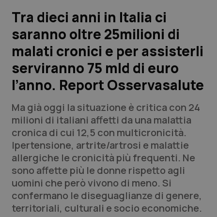
Tra dieci anni in Italia ci
Scienza e Farmaci
saranno oltre 25milioni di
malati cronici e per assisterli
Studi e Analisi
serviranno 75 mld di euro
Lettere al direttore
l’anno. Report Osservasalute
Edizioni Regionali
Ma già oggi la situazione è critica con 24
milioni di italiani affetti da una malattia
QS Pro
cronica di cui 12,5 con multicronicità.
Ipertensione, artrite/artrosi e malattie
Professionisti Sanitari.AI
allergiche le cronicità più frequenti. Ne
sono affette più le donne rispetto agli
Abruzzo
QS Pro Gold
uomini che però vivono di meno. Si
confermano le diseguaglianze di genere,
QS Club
Newsletter
Basilicata
Artrite & artrosi
territoriali, culturali e socio economiche.