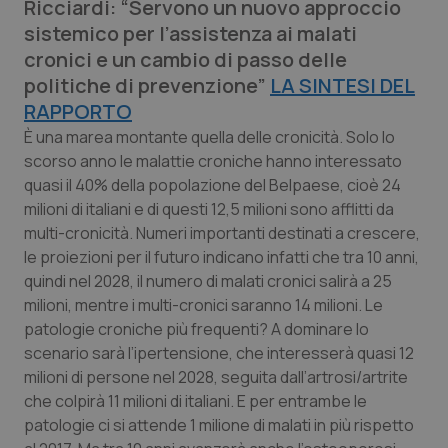
Ricciardi: “Servono un nuovo approccio
Calabria
Asma & BPCO
sistemico per l’assistenza ai malati
cronici e un cambio di passo delle
Campania
Car-T
politiche di prevenzione”
LA SINTESI DEL
RAPPORTO
Emilia-Romagna
Colesterolo & coronaropatie
È una marea montante quella delle cronicità. Solo lo
scorso anno le malattie croniche hanno interessato
Friuli Venezia Giulia
Dermatite Atopica
quasi il 40% della popolazione del Belpaese, cioè 24
milioni di italiani e di questi 12,5 milioni sono afflitti da
Lazio
Diabete & glucometri
multi-cronicità. Numeri importanti destinati a crescere,
le proiezioni per il futuro indicano infatti che tra 10 anni,
Liguria
Disturbi dell’umore
quindi nel 2028, il numero di malati cronici salirà a 25
milioni, mentre i multi-cronici saranno 14 milioni. Le
Lombardia
Dolore
patologie croniche più frequenti? A dominare lo
scenario sarà l’ipertensione, che interesserà quasi 12
milioni di persone nel 2028, seguita dall’artrosi/artrite
Marche
Donna & Salute
che colpirà 11 milioni di italiani. E per entrambe le
patologie ci si attende 1 milione di malati in più rispetto
Molise
Epatiti