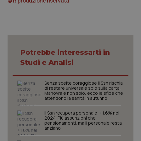
© Riproduzione riservata
imp
.youtube.com
You
ten
vis
vid
__Secure-
.youtube.com
5 mesi 4
Que
ROLLOUT_TOKEN
settimane
imp
You
ges
del
e d
Potrebbe interessarti in
per
del
Studi e Analisi
ute
tracking-sites-
www.quotidianosanita.it
4
Que
ironfish-tracking-
settimane
imp
named-enable
2 giorni
dal
Senza scelte coraggiose il Ssn rischia
per 
di restare universale solo sulla carta.
sis
Manovra e non solo, ecco le sfide che
sol
attendono la sanità in autunno
ute
ide
Wel
Il Ssn recupera personale: +1,6% nel
2024. Più assunzioni che
pensionamenti, ma il personale resta
anziano