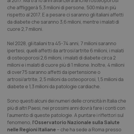
al 2017. Ma tra 10 anni avanzerà anche l’osteoporosi
che affliggerà 5,3 milioni di persone, 500 mila in più
Piemonte
HIV
rispetto al 2017. E a pesare ci saranno gli italiani affetti
da diabete che saranno 3,6 milioni, mentre i malati di
Provincia Autonoma di Bolzano
Infezioni & Febbre
cuore 2,7 milioni.
Provincia Autonoma di Trento
Ipertensione & Scompenso
Nel 2028, gli italiani tra 45-74 anni, 7 milioni saranno
ipertesi, quelli affetti da artrosi/artrite 6 milioni, i malati
Puglia
Malattie rare
di osteoporosi 2,6 milioni, i malati di diabete circa 2
milioni e i malati di cuore più di 1 milione. Inoltre, 4 milioni
di over75 saranno affetti da ipertensione o
Sardegna
Malattia di Crohn & Rettocolite Ulcerosa
artrosi/artrite, 2,5 milioni da osteoporosi, 1,5 milioni da
diabete e 1,3 milioni da patologie cardiache.
Sicilia
Neuroscienze & patologie neurodegenerative
Sono questi alcuni dei numeri delle cronicità in Italia che
Toscana
Obesità
più di altri Paesi, nei prossimi anni dovrà fare i conti con
l’aumento di queste patologie. A puntare i riflettori sul
Umbria
Oftalmologia
fenomeno,
l’Osservatorio Nazionale sulla Salute
nelle Regioni Italiane
– che ha sede a Roma presso