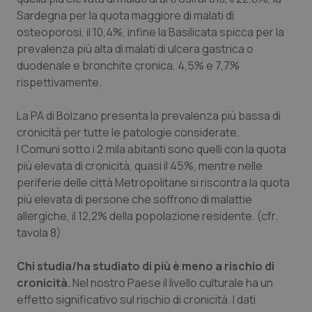
Sardegna per la quota maggiore di malati di
osteoporosi, il 10,4%, infine la Basilicata spicca per la
prevalenza più alta di malati di ulcera gastrica o
duodenale e bronchite cronica, 4,5% e 7,7%
rispettivamente.
CookieScriptConsent
5 mesi
CookieScript
settim
www.quotidianosanita.it
La PA di Bolzano presenta la prevalenza più bassa di
cronicità per tutte le patologie considerate.
I Comuni sotto i 2.mila abitanti sono quelli con la quota
più elevata di cronicità, quasi il 45%, mentre nelle
periferie delle città Metropolitane si riscontra la quota
più elevata di persone che soffrono di malattie
allergiche, il 12,2% della popolazione residente. (cfr.
tavola 8)
Chi studia/ha studiato di più è meno a rischio di
tracking-sites-ironfish-
www.quotidianosanita.it
4
tracking-enable
settim
cronicità.
Nel nostro Paese il livello culturale ha un
2 gior
effetto significativo sul rischio di cronicità. I dati