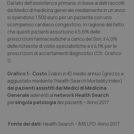
Dal lato dell’assistenza primaria, in base ai dati raccolti
dai Medici di medicina generale mediamente in un anno
si spendono 1.500 euro per un paziente con uno
scompenso cardiaco congestizio, in ragione del fatto
che questi pazienti assorbono il 5,6% delle
prescrizioni farmaceutiche a carico del Ssn, il 4,0%
delle richieste di visite specialistiche e il 4,1% per le
prescrizioni di accertamenti diagnostici (Cfr. Grafico
1).
Grafico 1
–
Costo
(valori in €) medio annuo (grezzo e
aggiustato mediante l’Health Search Morbidity Index)
dei pazienti assistiti dai Medici di Medicina
Generale
aderenti al
network Health Search
per
singola patologia
dei pazienti – Anno 2017
Fonte dei dati:
Health Search – IMS LPD. Anno 2017.