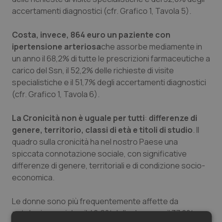
accertamenti diagnostici (cfr. Grafico 1, Tavola 5).
Costa, invece, 864 euro un paziente con
ipertensione arteriosa
che assorbe mediamente in
un anno il 68,2% di tutte le prescrizioni farmaceutiche a
carico del Ssn, il 52,2% delle richieste di visite
specialistiche e il 51,7% degli accertamenti diagnostici
(cfr. Grafico 1, Tavola 6).
La Cronicità non è uguale per tutti
:
differenze di
genere, territorio, classi di età e titoli di studio
. Il
quadro sulla cronicità ha nel nostro Paese una
spiccata connotazione sociale, con significative
differenze di genere, territoriali e di condizione socio-
economica.
Le donne sono più frequentemente affette da
patologie croniche, il 42,6% delle donne vs il 37,0%