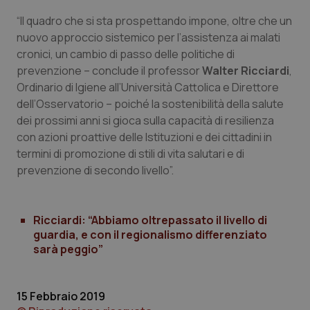
per
vid
“Il quadro che si sta prospettando impone, oltre che un
mantener
inco
lo stato
può
nuovo approccio sistemico per l’assistenza ai malati
della
det
sessione.
vis
cronici, un cambio di passo delle politiche di
web
uti
prevenzione – conclude il professor
Walter Ricciardi
,
nuo
Ordinario di Igiene all’Università Cattolica e Direttore
ver
dell
dell’Osservatorio – poiché la sostenibilità della salute
You
dei prossimi anni si gioca sulla capacità di resilienza
__Secure-YNID
.youtube.com
5 mesi 4
Que
con azioni proattive delle Istituzioni e dei cittadini in
settimane
imp
You
termini di promozione di stili di vita salutari e di
ten
pre
prevenzione di secondo livello”.
del
vid
inco
può
det
Ricciardi: “Abbiamo oltrepassato il livello di
vis
guardia, e con il regionalismo differenziato
web
uti
sarà peggio”
nuo
ver
dell
You
15 Febbraio 2019
YSC
Sessione
Que
Google LLC