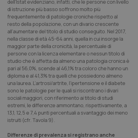
dell’Istat evidenziano, infatti, che le persone con livello
di istruzione più basso soffrono molto più
frequentemente di patologie croniche rispetto al
tracking-sites-ironfish-
www.quotidianosanita.it
4
session-id
settim
resto della popolazione, con un divario crescente
2 gior
all’aumentare del titolo di studio conseguito. Nel 2017,
nella classe di età 45-64 anni, quella in cui insorge la
maggior parte della cronicità, la percentuale di
_ga
1 anno
Google LLC
persone con la licenza elementare o nessun titolo di
mes
.quotidianosanita.it
studio che è affetta da almeno una patologia cronica è
pari al 56,0%, scende al 46,1% tra coloro che hanno un
diploma e al 41,3% tra quelli che possiedono almeno
una laurea. L’artrosi/artrite, l’ipertensione e il diabete
sono le patologie per le quali si riscontrano i divari
sociali maggiori, con riferimento ai titolo di studi
estremi, le differenze ammontano, rispettivamente, a
13,1, 12,5 e 7,4 punti percentuali a svantaggio dei meno
istruiti (cfr. Tavola 9).
Differenze di prevalenza si registrano anche