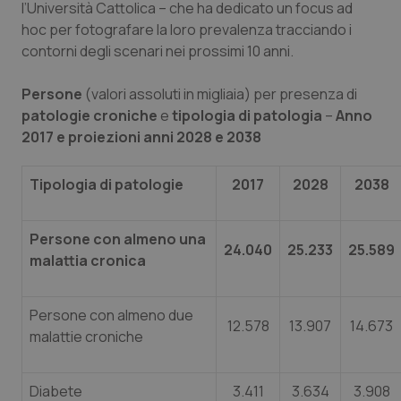
Valle D’Aosta
Oncodermatologia
l’Università Cattolica – che ha dedicato un focus ad
hoc per fotografare la loro prevalenza tracciando i
Veneto
Oncoematologia
contorni degli scenari nei prossimi 10 anni.
Persone
(valori assoluti in migliaia) per presenza di
Oncologia & Nutrizione
patologie croniche
e
tipologia di patologia
–
Anno
2017 e proiezioni anni 2028 e 2038
Psoriasi & pelle
Tipologia di patologie
2017
2028
2038
Quotidiano Cardiologia
Quotidiano Chirurgia
Persone con almeno una
24.040
25.233
25.589
malattia cronica
Quotidiano Oncologia
Persone con almeno due
12.578
13.907
14.673
Quotidiano Pediatria
malattie croniche
Rene & patologie urogenitali
Diabete
3.411
3.634
3.908