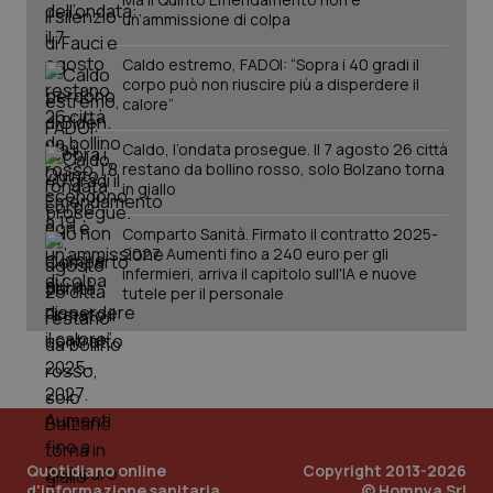
un’ammissione di colpa
Caldo estremo, FADOI: “Sopra i 40 gradi il
corpo può non riuscire più a disperdere il
calore”
Caldo, l’ondata prosegue. Il 7 agosto 26 città
restano da bollino rosso, solo Bolzano torna
in giallo
Comparto Sanità. Firmato il contratto 2025-
2027. Aumenti fino a 240 euro per gli
infermieri, arriva il capitolo sull'IA e nuove
tutele per il personale
Quotidiano online
Copyright 2013-2026
d'informazione sanitaria
© Homnya Srl