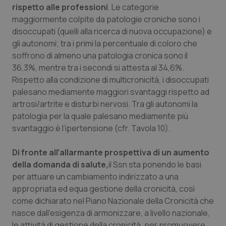
rispetto alle professioni
. Le categorie
maggiormente colpite da patologie croniche sono i
disoccupati (quelli alla ricerca di nuova occupazione) e
gli autonomi; tra i primi la percentuale di coloro che
soffrono di almeno una patologia cronica sono il
36,3%, mentre tra i secondi si attesta al 34,6%.
Rispetto alla condizione di multicronicità, i disoccupati
palesano mediamente maggiori svantaggi rispetto ad
artrosi/artrite e disturbi nervosi. Tra gli autonomi la
PHPSESSID
Sessio
PHP.net
patologia per la quale palesano mediamente più
www.quotidianosanita.it
svantaggio è l’ipertensione (cfr. Tavola 10).
Di fronte all’allarmante prospettiva di un aumento
della domanda di salute,
il Ssn sta ponendo le basi
per attuare un cambiamento indirizzato a una
appropriata ed equa gestione della cronicità, così
come dichiarato nel Piano Nazionale della Cronicità che
nasce dall’esigenza di armonizzare, a livello nazionale,
le attività di gestione della cronicità, per promuovere