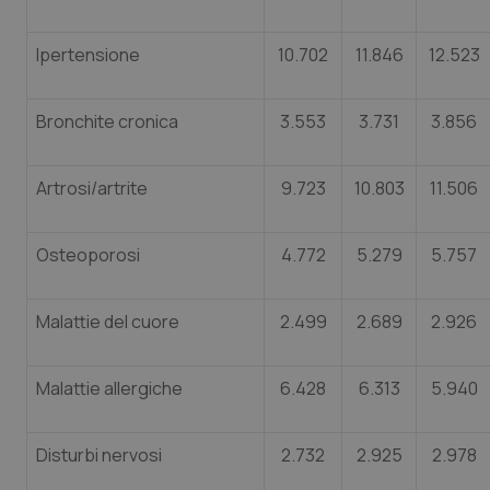
Salute orale & impianti
Ipertensione
10.702
11.846
12.523
Sangue & coagulazione
Bronchite cronica
3.553
3.731
3.856
Tiroide
Artrosi/artrite
9.723
10.803
11.506
Tumore al seno
Tumore ovarico
Osteoporosi
4.772
5.279
5.757
Tumori del Polmone & Testa Collo
Malattie del cuore
2.499
2.689
2.926
Tumori gastrointestinali
Malattie allergiche
6.428
6.313
5.940
Ulcera & Reflusso
Disturbi nervosi
2.732
2.925
2.978
Vaccini