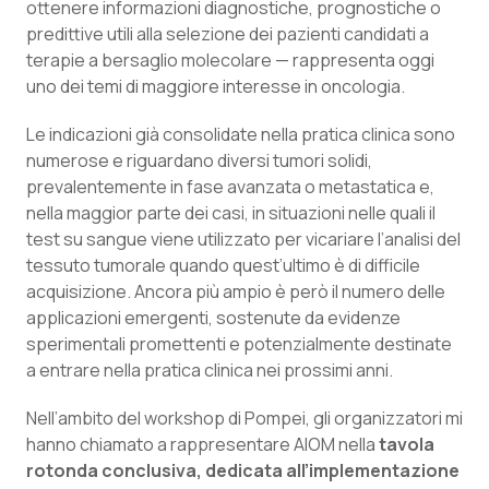
ottenere informazioni diagnostiche, prognostiche o
Calabria
Asma & BPCO
predittive utili alla selezione dei pazienti candidati a
terapie a bersaglio molecolare — rappresenta oggi
Campania
Car-T
uno dei temi di maggiore interesse in oncologia.
Emilia-Romagna
Colesterolo & coronaropatie
Le indicazioni già consolidate nella pratica clinica sono
numerose e riguardano diversi tumori solidi,
Friuli Venezia Giulia
Dermatite Atopica
prevalentemente in fase avanzata o metastatica e,
nella maggior parte dei casi, in situazioni nelle quali il
test su sangue viene utilizzato per vicariare l’analisi del
Lazio
Diabete & glucometri
tessuto tumorale quando quest’ultimo è di difficile
acquisizione. Ancora più ampio è però il numero delle
Liguria
Disturbi dell’umore
applicazioni emergenti, sostenute da evidenze
sperimentali promettenti e potenzialmente destinate
Lombardia
Dolore
a entrare nella pratica clinica nei prossimi anni.
Marche
Donna & Salute
Nell’ambito del workshop di Pompei, gli organizzatori mi
hanno chiamato a rappresentare AIOM nella
tavola
Molise
Epatiti
rotonda conclusiva, dedicata all’implementazione