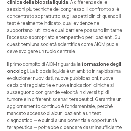
clinica della biopsia liquida
. A differenza delle
sessioni più tecniche del congresso, il confronto si è
Piemonte
HIV
concentrato soprattutto sugli aspetti clinici: quando il
test è realmente indicato, quali evidenze ne
Provincia Autonoma di Bolzano
Infezioni & Febbre
supportano l’utilizzo e quali barriere possano limitarne
l’accesso appropriato e tempestivo per i pazienti. Su
Provincia Autonoma di Trento
Ipertensione & Scompenso
questi temi una società scientifica come AIOM può e
deve svolgere un ruolo centrale.
Puglia
Malattie rare
Il primo compito di AIOM riguarda
la formazione degli
Sardegna
Malattia di Crohn & Rettocolite Ulcerosa
oncologi
. La biopsia liquida è un ambito in rapidissima
evoluzione: nuovi dati, nuove pubblicazioni, nuove
decisioni regolatorie e nuove indicazioni cliniche si
Sicilia
Neuroscienze & patologie neurodegenerative
susseguono con grande velocità in diversi tipi di
tumore e in differenti scenari terapeutici. Garantire un
Toscana
Obesità
aggiornamento continuo è fondamentale, perché il
mancato accesso di alcuni pazienti a un test
Umbria
Oftalmologia
diagnostico — e quindi a una potenziale opportunità
terapeutica — potrebbe dipendere da un insufficiente