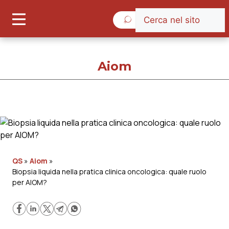
Giovedì 6 Agosto 2026
Aiom
Aiom
Cronache
QS
»
Aiom
»
Biopsia liquida nella pratica clinica oncologica: quale ruolo
Governo e Parlamento
per AIOM?
Regioni e Asl
Lavoro e Professioni