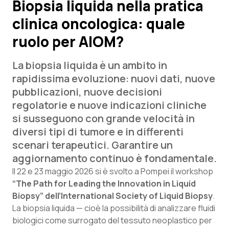
Biopsia liquida nella pratica
clinica oncologica: quale
Scienza e Farmaci
ruolo per AIOM?
Studi e Analisi
La biopsia liquida è un ambito in
Lettere al direttore
rapidissima evoluzione: nuovi dati, nuove
pubblicazioni, nuove decisioni
Edizioni Regionali
regolatorie e nuove indicazioni cliniche
si susseguono con grande velocità in
QS Pro
diversi tipi di tumore e in differenti
scenari terapeutici. Garantire un
Professionisti Sanitari.AI
aggiornamento continuo è fondamentale.
Il 22 e 23 maggio 2026 si è svolto a Pompei il workshop
Abruzzo
QS Pro Gold
“The Path for Leading the Innovation in Liquid
Biopsy”
dell’International Society of Liquid Biopsy
.
QS Club
Newsletter
La biopsia liquida — cioè la possibilità di analizzare fluidi
Basilicata
Artrite & artrosi
biologici come surrogato del tessuto neoplastico per