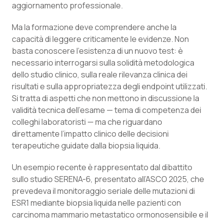
Valle D’Aosta
Oncodermatologia
aggiornamento professionale.
Veneto
Oncoematologia
Ma la formazione deve comprendere anche la
capacità di leggere criticamente le evidenze. Non
basta conoscere l’esistenza di un nuovo test: è
Oncologia & Nutrizione
necessario interrogarsi sulla solidità metodologica
dello studio clinico, sulla reale rilevanza clinica dei
Psoriasi & pelle
risultati e sulla appropriatezza degli endpoint utilizzati.
Si tratta di aspetti che non mettono in discussione la
Quotidiano Cardiologia
validità tecnica dell’esame — tema di competenza dei
colleghi laboratoristi — ma che riguardano
Quotidiano Chirurgia
direttamente l’impatto clinico delle decisioni
terapeutiche guidate dalla biopsia liquida.
Quotidiano Oncologia
Un esempio recente è rappresentato dal dibattito
sullo studio SERENA-6, presentato all’ASCO 2025, che
Quotidiano Pediatria
prevedeva il monitoraggio seriale delle mutazioni di
ESR1
mediante biopsia liquida nelle pazienti con
Rene & patologie urogenitali
carcinoma mammario metastatico ormonosensibile e il