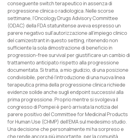
conseguente switch terapeutico in assenza di
Salute orale & impianti
progressione clinica o radiologica. Nelle scorse
settimane, l’Oncology Drugs Advisory Committee
Sangue & coagulazione
(ODAC) della FDA statunitense aveva espresso un
parere negativo sull’autorizzazione all’impiego clinico
Tiroide
del camizestrant in questo setting, ritenendo non
sufficiente la sola dimostrazione di beneficio in
Tumore al seno
progression-free survival per giustificare un cambio di
trattamento anticipato rispetto alla progressione
documentata. Si tratta, a mio giudizio, di una posizione
Tumore ovarico
condivisibile, perché l’introduzione di una nuova linea
terapeutica prima della progressione clinica richiede
Tumori del Polmone & Testa Collo
evidenze solide anche sugli endpoint successivi alla
prima progressione. Proprio mentre si svolgeva il
Tumori gastrointestinali
congresso di Pompei è però arrivata la notizia del
parere positivo del Committee for Medicinal Products
Ulcera & Reflusso
for Human Use (CHMP) dell’EMA sul medesimo studio.
Una decisione che personalmente mi ha sorpreso e
Vaccini
che rende ancora più importante, per la comunità