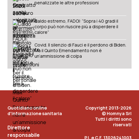
penalizzate le altre professioni
Caldo estremo, FADOI: “Sopra i 40 gradi il
corpo può non riuscire più a disperdere il
calore”
Covid. Il silenzio di Fauci e il perdono di Biden.
Ma il Quinto Emendamento non è
un’ammissione di colpa
Quotidiano online
Copyright 2013-2026
d'informazione sanitaria
© Homnya Srl
Tutti i diritti sono
riservati
Direttore
responsabile
P.I. e C.F. 13026241003