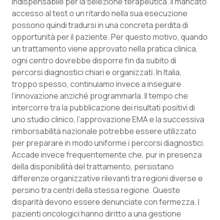
indispensabile per la selezione terapeutica. Il mancato
accesso al test o un ritardo nella sua esecuzione
possono quindi tradursi in una concreta perdita di
opportunità per il paziente. Per questo motivo, quando
un trattamento viene approvato nella pratica clinica,
ogni centro dovrebbe disporre fin da subito di
percorsi diagnostici chiari e organizzati. In Italia,
troppo spesso, continuiamo invece a inseguire
l’innovazione anziché programmarla. Il tempo che
intercorre tra la pubblicazione dei risultati positivi di
uno studio clinico, l’approvazione EMA e la successiva
rimborsabilità nazionale potrebbe essere utilizzato
per preparare in modo uniforme i percorsi diagnostici.
Accade invece frequentemente che, pur in presenza
della disponibilità del trattamento, persistano
differenze organizzative rilevanti tra regioni diverse e
persino tra centri della stessa regione. Queste
disparità devono essere denunciate con fermezza. I
pazienti oncologici hanno diritto a una gestione