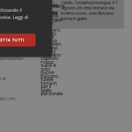
ne del
Caldo, l’ondata prosegue. Il 7
agosto 26 città restano da
iario e di
ilizzando il
bollino rosso, solo Bolzano
cookie.
Leggi di
torna in giallo
la più alta
etti a
ETTA TUTTI
 della salute.
i ministeri
keting
 di
ato con
igazione sulle pagine
kie.