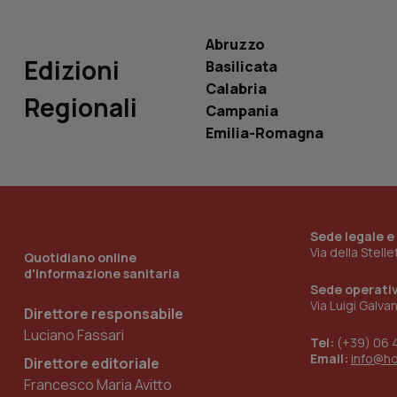
__Secure-
ROLLOUT_TOKEN
Abruzzo
tracking-sites-
Edizioni
Basilicata
ironfish-tracking-
named-enable
Calabria
Regionali
Campania
Emilia-Romagna
Sede legale e
Via della Stell
Quotidiano online
d'informazione sanitaria
Sede operati
Via Luigi Galva
Direttore responsabile
Luciano Fassari
Tel:
(+39) 06 
Email:
info@h
Direttore editoriale
Francesco Maria Avitto