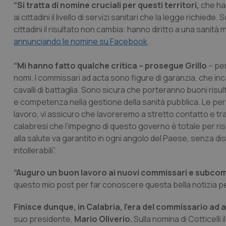
“Si tratta di nomine cruciali per questi territori,
che han
ai cittadini il livello di servizi sanitari che la legge richie
cittadini il risultato non cambia: hanno diritto a una sanità mig
annunciando le nomine su Facebook
.
“Mi hanno fatto qualche critica – prosegue Grillo
– pe
nomi. I commissari ad acta sono figure di garanzia, che i
cavalli di battaglia. Sono sicura che porteranno buoni risul
e competenza nella gestione della sanità pubblica. Le pers
lavoro, vi assicuro che lavoreremo a stretto contatto e tra s
calabresi che l’impegno di questo governo è totale per risolle
alla salute va garantito in ogni angolo del Paese, senza 
intollerabili”.
“Auguro un buon lavoro ai nuovi commissari e subco
questo mio post per far conoscere questa bella notizia per l
Finisce dunque, in Calabria, l’era del commissario a
suo presidente,
Mario Oliverio.
Sulla nomina di Cotticelli