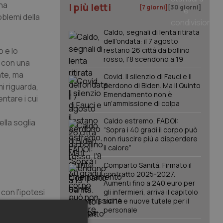
una
I più letti
[7 giorni]
[30 giorni]
oblemi della
Caldo, segnali di lenta ritirata
dell'ondata: il 7 agosto
 e lo
restano 26 città da bollino
rosso, l'8 scendono a 19
o con una
nte, ma
Covid. Il silenzio di Fauci e il
perdono di Biden. Ma il Quinto
i riguarda,
Emendamento non è
ntare i cui
un’ammissione di colpa
Caldo estremo, FADOI:
ella soglia
“Sopra i 40 gradi il corpo può
non riuscire più a disperdere
il calore”
Comparto Sanità. Firmato il
contratto 2025-2027.
Aumenti fino a 240 euro per
, con l’ipotesi
gli infermieri, arriva il capitolo
sull'IA e nuove tutele per il
 poche ore
personale
ai