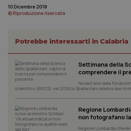
VISITOR_PRIVACY_
10 Dicembre 2018
© Riproduzione riservata
CookieScriptConse
Potrebbe interessarti in Calabria
tracking-sites-ironf
tracking-enable
Settimana della Sc
comprendere il pr
tracking-sites-ironf
session-id
Novant'anni dalla fondazion
_ga
scientifico (IRCCS): nel 2026 lo Spallanzani celebra due rico
Regione Lombardia s
non fotografano la
Regione Lombardia chiede al
PHPSESSID