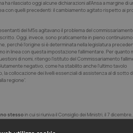
 ha rilasciato oggi alcune dichiarazioni all’Ansa a margine di 
 con quelli precedenti: il cambiamento agitato rispetto ai pr
esentanti del M5s agitavano il problema del commissariamento
oscritto. Oggi, invece, sono praticamente in pieno continuism
gine, perché l'origine si è determinata nella legislatura precede
o in linea con questa impostazione fallimentare. Per quanto m
stioni di nomi, ritengo l'istituto del Commissariamento fallime
ssolutamente negativo, come ha stabilito anche l'ultimo tavolo
la collocazione dei livelli essenziali di assistenza al di sotto d
lla regione”.
rno stesso
in cui si riuniva il Consiglio dei Ministri, il 7 dicembre
temente già da settimane sulla stampa. In una nota diramata a
necessità, già evidenziata al Presidente del Consiglio Conte ed 