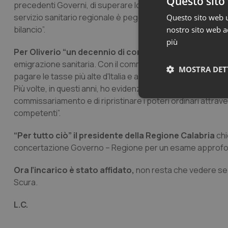
Questo sito 
precedenti Governi, di superare lo strumento del commiss
servizio sanitario regionale è peggiorata sia relativamente ai
Questo sito web ut
bilancio”.
nostro sito web ac
più
Per Oliverio “un decennio di commissariamento è serv
emigrazione sanitaria. Con il commissariamento sono stati ta
MOSTRA DET
pagare le tasse più alte d'Italia e avere in cambio un servi
Più volte, in questi anni, ho evidenziato ai diversi Governi 
commissariamento e di ripristinare i poteri ordinari attra
Neces
competenti”.
“Per tutto ciò” il presidente della Regione Calabria
chi
concertazione Governo – Regione per un esame approfondi
Ora l’incarico è stato affidato,
non resta che vedere se
Scura.
I cookie necessari con
e l'accesso alle aree 
L.C.
Nome