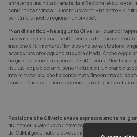
attraverso una nota diramata dalla Regione né sul social, ma
conferenza stampa. “Questo Governo – ha detto – è in linea
sanità nella nostra regione non si vede”.
“Non dimentico – ha aggiunto Oliverio
– quando i rappr
facevano in polemica con il Governo, oltre che con il sott
linea che è fallimentare. Non dico che sono stati loro l'ori
adesso loro proseguono su quella strada. Anche oggi siam
ho già espresso la mia posizione al Governo. Non faccio que
risultati, dopo dieci anni, sono frutti amari. Un bilancio a
interministeriale, che ha confermato l'impennata del debito, 
minima e l'aumento dei calabresi costretti a curarsi fuori da
Posizione che Oliverio aveva espresso anche nel gio
di Cotticelli quale nuovo Commissario che girava insisten
dal CdM, il governatore avveva infatti ribadito “l’assoluta 