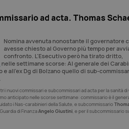
commissario ad acta. Thomas Scha
Nomina avvenuta nonostante il governatore 
avesse chiesto al Governo più tempo per avvi
confronto. L'Esecutivo però ha tirato dritto,
o
nelle settimane scorse: Al generale dei Carabi
 e all’ex Dg di Bolzano quello di sub-commissari
.
stri i nuovi commissari e subcommissari ad acta per la sanità di
amo anticipato nelle scorse settimane: commissario è il genera
uidato i Nas-carabinieri della Salute, e subcommissario
Thoma
a Guardia di Finanza
Angelo Giustini
, e per il subcommissario 