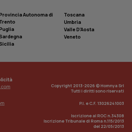
r la gestione
one dell’esperienza
Provincia Autonoma di
Toscana
e per abilitare il
Trento
Umbria
loggato con identity
Puglia
Valle D’Aosta
Sardegna
Veneto
Sicilia
icità
Copyright 2013-2026 © Homnya Srl
.com
Tutti i diritti sono riservati
om
P.I. e C.F. 13026241003
Iscrizione al ROC n.34308
Iscrizione Tribunale di Roma n.115/2013
del 22/05/2013