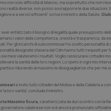
no non solo difficoltà di bilancio, ma soprattutto che non rie
de. Sono realtà diverse, non posso sovrapporre le due situazioni, t
liore e a servizi efficienti”, scrive il ministro della Salute,
Giuli
r aver enfatizzato il bisogno di legalità quale presupposto dell
ncarnano i valori della competenza, onestà e trasparenza, da s
tati. Per gli incarichi di subcommissari ho scelto personalità di
onalità designate stasera dal Cdm hanno tutti i requisiti per 
ei mesi valuteremo i risultati. Voglio rassicurare i cittadini mo
vare la sanità delle loro regioni. Lo ripeto in ogni mio intervent
disparità e riducendo al massimo le diseguaglianze che per me 
mmissari
e invito tutti i cittadini del Molise e della Calabria a co
a loro sanità”, conclude il ministro.
d acta Massimo Scura,
caratterizzata da duri scontro con la Re
 il governatore calabrese non si è ancora pronunciato ufficial