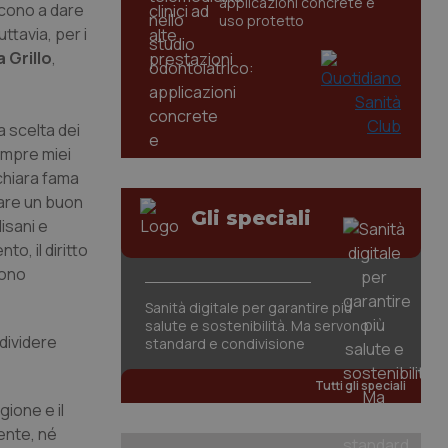
applicazioni concrete e
scono a dare
uso protetto
uttavia, per i
a Grillo
,
a scelta dei
empre miei
 chiara fama
fare un buon
Gli speciali
lisani e
o, il diritto
sono
Sanità digitale per garantire più
salute e sostenibilità. Ma servono
ndividere
standard e condivisione
Tutti gli speciali
gione e il
mente, né