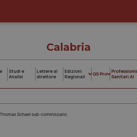
Calabria
e
Studi e
Lettere al
Edizioni
Professionis
QS Pro
Analisi
direttore
Regionali
Sanitari.AI
ta. Thomas Schael sub-commissario