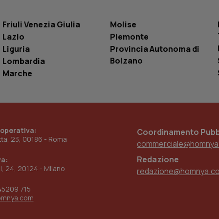
.youtube.com
5 mesi 4
Questo cookie è impostato da YouTube pe
settimane
dell'autenticazione e della personalizzazi
utente
Friuli Venezia Giulia
Molise
www.quotidianosanita.it
4
Questo cookie è impostato dall'applicazion
Lazio
Piemonte
settimane
sistema di tracking solo in caso di utenti 
2 giorni
provider WelfareLink.
Liguria
Provincia Autonoma di
Bolzano
Lombardia
Marche
 operativa:
Coordinamento Pubbl
etta, 23, 00186 - Roma
commerciale@homnya
Redazione
va:
ni, 24, 20124 - Milano
redazione@homnya.c
45209 715
omnya.com