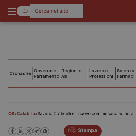
Governo e
Regioni e
Lavoro e
Scienza 
Cronache
Parlamento
Asl
Professioni
Farmaci
QS
»
Calabria
»
Saverio Cotticelli è il nuovo commissario ad ac
Stampa