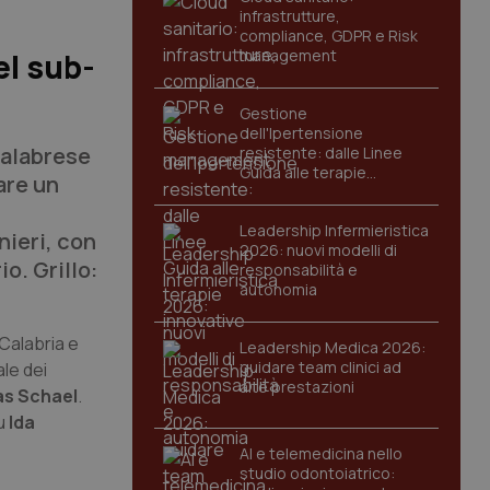
infrastrutture,
compliance, GDPR e Risk
management
el sub-
Gestione
dell'Ipertensione
calabrese
resistente: dalle Linee
Guida alle terapie
are un
innovative
Leadership Infermieristica
nieri, con
2026: nuovi modelli di
o. Grillo:
responsabilità e
autonomia
 Calabria e
Leadership Medica 2026:
guidare team clinici ad
le dei
alte prestazioni
s Schael
.
su
Ida
AI e telemedicina nello
studio odontoiatrico: