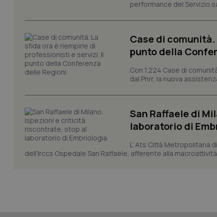
performance del Servizio san
Case di comunità. L
punto della Confer
_ga_KM60CM4NPH
Con 1.224 Case di comunità a
dal Pnrr, la nuova assistenza
Nome
Nome
San Raffaele di Mil
VISITOR_INFO1_LIV
_ga_0VMQEQKQ1N
laboratorio di Emb
L’ Ats Città Metropolitana d
dell'Irccs Ospedale San Raffaele, afferente alla macroattività 
__Secure-YNID
YSC