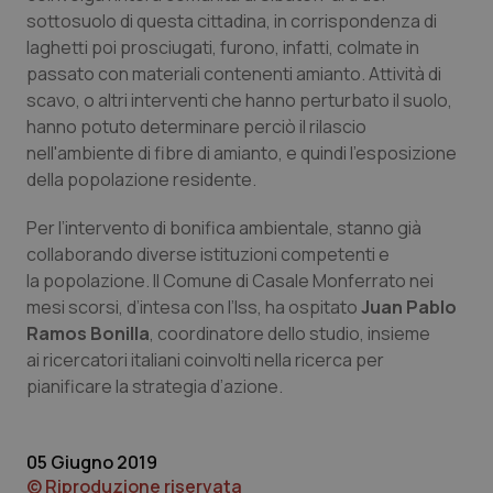
sottosuolo di questa cittadina, in corrispondenza di
Piemonte
HIV
laghetti poi prosciugati, furono, infatti, colmate in
passato con materiali contenenti amianto. Attività di
Provincia Autonoma di Bolzano
Infezioni & Febbre
scavo, o altri interventi che hanno perturbato il suolo,
hanno potuto determinare perciò il rilascio
Provincia Autonoma di Trento
Ipertensione & Scompenso
nell'ambiente di fibre di amianto, e quindi l'esposizione
della popolazione residente.
Puglia
Malattie rare
Per l’intervento di bonifica ambientale, stanno già
collaborando diverse istituzioni competenti e
Sardegna
Malattia di Crohn & Rettocolite Ulcerosa
la popolazione. Il Comune di Casale Monferrato nei
mesi scorsi, d’intesa con l’Iss, ha ospitato
Juan Pablo
Sicilia
Neuroscienze & patologie neurodegenerative
Ramos Bonilla
, coordinatore dello studio, insieme
ai ricercatori italiani coinvolti nella ricerca per
Toscana
Obesità
pianificare la strategia d’azione.
Umbria
Oftalmologia
05 Giugno 2019
© Riproduzione riservata