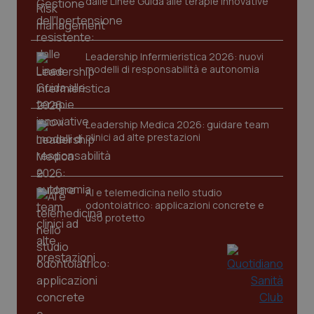
dalle Linee Guida alle terapie innovative
Nome
Fornitore
/
Dominio
Scaden
VISITOR_PRIVACY_METADATA
5 mesi
YouTube
settim
.youtube.com
Leadership Infermieristica 2026: nuovi
modelli di responsabilità e autonomia
Leadership Medica 2026: guidare team
clinici ad alte prestazioni
AI e telemedicina nello studio
odontoiatrico: applicazioni concrete e
uso protetto
CookieScriptConsent
5 mesi
CookieScript
settim
www.quotidianosanita.it