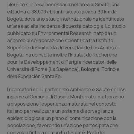
Calabria
Asma & BPCO
pleurico si è resa necessaria nell’area di Sibatè, una
cittadina di 38.000 abitanti, situata a circa 30 km da
Bogotà dove uno studio internazionale ha identificato
Campania
Car-T
un’area ad alta incidenza di questa patologia. Lo studio,
pubblicato su Environmental Research, nato da un
Emilia-Romagna
Colesterolo & coronaropatie
accordo di collaborazione scientifica fra l’Istituto
Superiore di Sanità e la Universidad de Los Andes di
Friuli Venezia Giulia
Dermatite Atopica
Bogotà, ha coinvolto inoltre l’Institut de Recherche
pour le Développement di Parigi e ricercatori delle
Lazio
Diabete & glucometri
Università di Roma (La Sapienza), Bologna, Torino e
della Fundaciòn Santa Fe.
Liguria
Disturbi dell’umore
I ricercatori del Dipartimento Ambiente e Salute dell’Iss,
insieme al Comune di Casale Monferrato, metteranno
Lombardia
Dolore
a disposizione l’esperienza maturata nel contesto
italiano per realizzare un sistema di sorveglianza
Marche
Donna & Salute
epidemiologica e un piano di comunicazione con la
popolazione, favorendo un'azione partecipata che
Molise
Epatiti
coinvolga l'intera comunità di Sibaté. Parti del