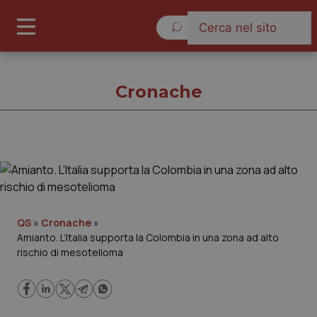
Domenica 9 Agosto 2026
Cronache
Cronache
Cronache
QS
»
Cronache
»
Amianto. L’Italia supporta la Colombia in una zona ad alto
Governo e Parlamento
rischio di mesotelioma
Regioni e Asl
Lavoro e Professioni