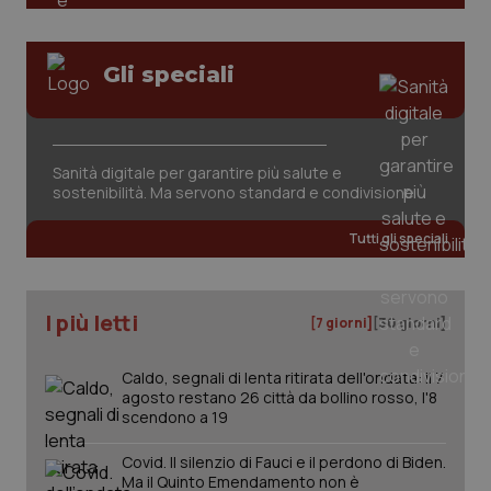
Gli speciali
Sanità digitale per garantire più salute e
tracking-sites-ironfish-
www.quotidianosanita.it
4
sostenibilità. Ma servono standard e condivisione
tracking-enable
settim
2 gior
Tutti gli speciali
tracking-sites-ironfish-
www.quotidianosanita.it
4
I più letti
[7 giorni]
[30 giorni]
session-id
settim
2 gior
Caldo, segnali di lenta ritirata dell'ondata: il 7
agosto restano 26 città da bollino rosso, l'8
scendono a 19
_ga
1 anno
Google LLC
mes
.quotidianosanita.it
Covid. Il silenzio di Fauci e il perdono di Biden.
Ma il Quinto Emendamento non è