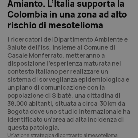
Amianto. L’Italia supporta la
Colombia in una zona ad alto
Scienza e Farmaci
rischio di mesotelioma
Studi e Analisi
I ricercatori del Dipartimento Ambiente e
Lettere al direttore
Salute dell’Iss, insieme al Comune di
Casale Monferrato, metteranno a
Edizioni Regionali
disposizione l’esperienza maturata nel
contesto italiano per realizzare un
QS Pro
sistema di sorveglianza epidemiologica e
un piano di comunicazione con la
Professionisti Sanitari.AI
popolazione di Sibatè, una cittadina di
38.000 abitanti, situata a circa 30 km da
Abruzzo
QS Pro Gold
Bogotà dove uno studio internazionale ha
identificato un’area ad alta incidenza di
QS Club
Newsletter
Basilicata
Artrite & artrosi
questa patologia.
Un’azione strategica di contrasto al mesotelioma