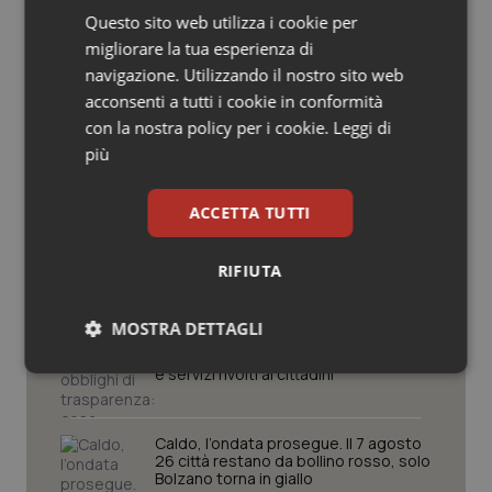
Potrebbe interessarti in
Questo sito web utilizza i cookie per
Salute orale & impianti
migliorare la tua esperienza di
Cronache
navigazione. Utilizzando il nostro sito web
Sangue & coagulazione
acconsenti a tutti i cookie in conformità
con la nostra policy per i cookie.
Leggi di
Caldo, segnali di lenta ritirata
Tiroide
dell’ondata: il 7 agosto restano 26
più
città da bollino rosso, l’8 scendono a
21
Tumore al seno
ACCETTA TUTTI
Consip, al via la prima gara dedicata
Tumore ovarico
alla salute della mammella: accordo
quadro da 48 milioni per tecnologie e
RIFIUTA
Breast Unit
Tumori del Polmone & Testa Collo
MOSTRA DETTAGLI
AI Act, in vigore gli obblighi di
trasparenza: cosa cambia per sanità
Tumori gastrointestinali
e servizi rivolti ai cittadini
Necessari
Statistici
Marketing
Ulcera & Reflusso
Caldo, l’ondata prosegue. Il 7 agosto
26 città restano da bollino rosso, solo
Bolzano torna in giallo
Vaccini