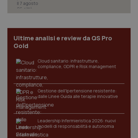
Necessari
Statistici
Marketing
I cookie necessari contribuiscono a rendere fruibile il
sito web abilitandone funzionalità di base quali la
navigazione sulle pagine e l'accesso alle aree
Ultime analisi e review da QS Pro
protette del sito. Il sito web non è in grado di
funzionare correttamente senza questi cookie.
Gold
Nome
Fornitore
/
Dominio
Scaden
VISITOR_PRIVACY_METADATA
5 mesi
Cloud sanitario: infrastrutture,
YouTube
settim
.youtube.com
compliance, GDPR e Risk management
Gestione dell'Ipertensione resistente:
dalle Linee Guida alle terapie innovative
Leadership Infermieristica 2026: nuovi
modelli di responsabilità e autonomia