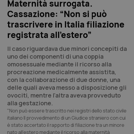
Maternità surrogata.
Cassazione: “Non si può
Scienza e Farmaci
trascrivere in Italia filiazione
Studi e Analisi
registrata all’estero”
Lettere al direttore
Il caso riguardava due minori concepiti da
uno dei componenti di una coppia
Edizioni Regionali
omosessuale mediante il ricorso alla
procreazione medicalmente assistita,
QS Pro
con la collaborazione di due donne, una
delle quali aveva messo a disposizione gli
Professionisti Sanitari.AI
ovociti, mentre l'altra aveva provveduto
alla gestazione.
Abruzzo
QS Pro Gold
"Non può essere trascritto nei registri dello stato civile
italiano Il provvedimento di un Giudice straniero con cui
QS Club
Newsletter
Basilicata
Artrite & artrosi
è stato accertato il rapporto di filiazione tra un minore
nato all'estero mediante il ricorso alla maternità