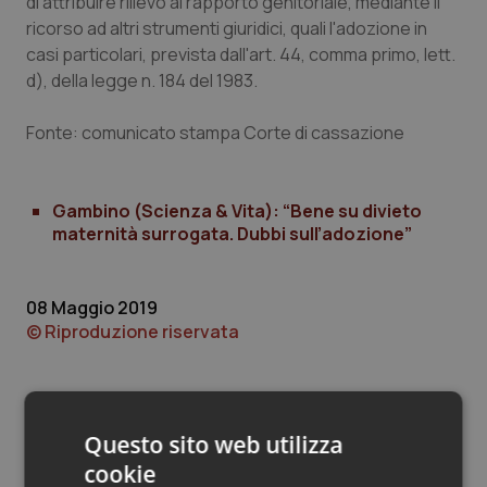
di attribuire rilievo al rapporto genitoriale, mediante il
Valle D’Aosta
Oncodermatologia
ricorso ad altri strumenti giuridici, quali l'adozione in
casi particolari, prevista dall'art. 44, comma primo, lett.
Veneto
Oncoematologia
d), della legge n. 184 del 1983.
Oncologia & Nutrizione
Fonte: comunicato stampa Corte di cassazione
Psoriasi & pelle
Gambino (Scienza & Vita): “Bene su divieto
Quotidiano Cardiologia
maternità surrogata. Dubbi sull’adozione”
Quotidiano Chirurgia
08 Maggio 2019
© Riproduzione riservata
Quotidiano Oncologia
Quotidiano Pediatria
Questo sito web utilizza
Rene & patologie urogenitali
cookie