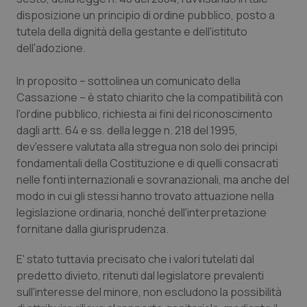
disposizione un principio di ordine pubblico, posto a
Piemonte
HIV
tutela della dignità della gestante e dell'istituto
dell'adozione.
Provincia Autonoma di Bolzano
Infezioni & Febbre
In proposito – sottolinea un comunicato della
Provincia Autonoma di Trento
Ipertensione & Scompenso
Cassazione – è stato chiarito che la compatibilità con
l'ordine pubblico, richiesta ai fini del riconoscimento
dagli artt. 64 e ss. della legge n. 218 del 1995,
Puglia
Malattie rare
dev'essere valutata alla stregua non solo dei principi
fondamentali della Costituzione e di quelli consacrati
Sardegna
Malattia di Crohn & Rettocolite Ulcerosa
nelle fonti internazionali e sovranazionali, ma anche del
modo in cui gli stessi hanno trovato attuazione nella
Sicilia
Neuroscienze & patologie neurodegenerative
legislazione ordinaria, nonché dell'interpretazione
fornitane dalla giurisprudenza.
Toscana
Obesità
E' stato tuttavia precisato che i valori tutelati dal
Umbria
Oftalmologia
predetto divieto, ritenuti dal legislatore prevalenti
sull'interesse del minore, non escludono la possibilità