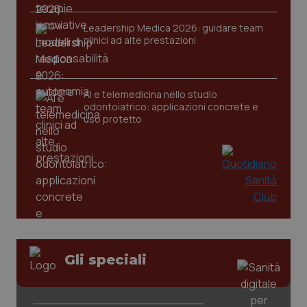
Leadership Medica 2026: guidare team
clinici ad alte prestazioni
CookieScriptConsent
5 mesi
CookieScript
settim
www.quotidianosanita.it
AI e telemedicina nello studio
odontoiatrico: applicazioni concrete e
uso protetto
tracking-sites-ironfish-
www.quotidianosanita.it
4
tracking-enable
settim
2 gior
Gli speciali
tracking-sites-ironfish-
www.quotidianosanita.it
4