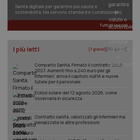
session-id
settim
2 gior
Sanità digitale per garantire più salute e
sostenibilità. Ma servono standard e condivisione
Tutti gli speciali
_ga
1 anno
Google LLC
mes
.quotidianosanita.it
I più letti
[7 giorni]
[30 giorni]
Comparto Sanità. Firmato il contratto 2025-
2027. Aumenti fino a 240 euro per gli
infermieri, arriva il capitolo sull'IA e nuove
tutele per il personale
Eclissi solare del 12 agosto 2026, come
osservarla in sicurezza
Contratto sanità, valorizzati gli infermieri ma
penalizzate le altre professioni