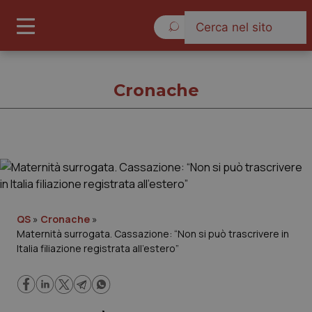
Giovedì 6 Agosto 2026
Cronache
Cronache
Cronache
QS
»
Cronache
»
Maternità surrogata. Cassazione: “Non si può trascrivere in
Governo e Parlamento
Italia filiazione registrata all’estero”
Regioni e Asl
Lavoro e Professioni