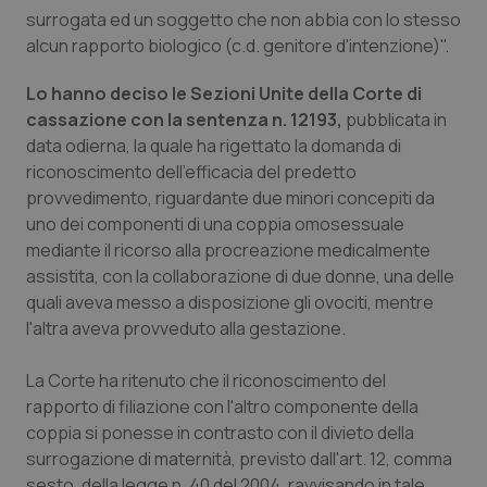
Calabria
Asma & BPCO
surrogata ed un soggetto che non abbia con lo stesso
alcun rapporto biologico (c.d. genitore d'intenzione)".
Campania
Car-T
Lo hanno deciso le Sezioni Unite della Corte di
cassazione con la sentenza n. 12193,
pubblicata in
Emilia-Romagna
Colesterolo & coronaropatie
data odierna, la quale ha rigettato la domanda di
riconoscimento dell'efficacia del predetto
Friuli Venezia Giulia
Dermatite Atopica
provvedimento, riguardante due minori concepiti da
uno dei componenti di una coppia omosessuale
Lazio
Diabete & glucometri
mediante il ricorso alla procreazione medicalmente
assistita, con la collaborazione di due donne, una delle
Liguria
Disturbi dell’umore
quali aveva messo a disposizione gli ovociti, mentre
l'altra aveva provveduto alla gestazione.
Lombardia
Dolore
La Corte ha ritenuto che il riconoscimento del
rapporto di filiazione con l'altro componente della
Marche
Donna & Salute
coppia si ponesse in contrasto con il divieto della
surrogazione di maternità, previsto dall'art. 12, comma
Molise
Epatiti
sesto, della legge n. 40 del 2004, ravvisando in tale