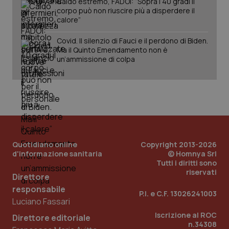
Caldo estremo, FADOI: “Sopra i 40 gradi il
corpo può non riuscire più a disperdere il
calore”
Covid. Il silenzio di Fauci e il perdono di Biden.
Ma il Quinto Emendamento non è
un’ammissione di colpa
PHPSESSID
Sessio
PHP.net
www.quotidianosanita.it
Quotidiano online
Copyright 2013-2026
d'informazione sanitaria
© Homnya Srl
Tutti i diritti sono
riservati
Direttore
responsabile
P.I. e C.F. 13026241003
Luciano Fassari
Iscrizione al ROC
Direttore editoriale
n.34308