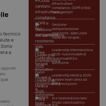
infrastrutture,
compliance, GDPR e Risk
management
lle
Gestione
dell'Ipertensione
o tecnico
resistente: dalle Linee
Guida alle terapie
alute e
innovative
. Sono
Leadership Infermieristica
era a
2026: nuovi modelli di
responsabilità e
autonomia
e appositi
ario
Leadership Medica 2026:
cipali
guidare team clinici ad
alte prestazioni
AI e telemedicina nello
eviamo
studio odontoiatrico: