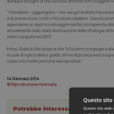
dunque il bisogno di una ‘scossa’ affinché tutti i soggett
"Chiediamo – aggiungono – che venga facilitato l’accesso ai
à di prevenzione contro l’Hiv sia più capillare. Questa azion
agevolarne un approcciomaggiormente consapevole alla se
annualmente sullo stato di attuazione delle strategie attiva
stata compiuta nel 2010”.
Infine, Giulia di Vita auspica che “il Governo si impegni a
scuole di ogni ordine e grado, al fine di promuovere il su
subiscono molte persone sieropositive”.
14 Gennaio 2014
© Riproduzione riservata
Questo sito 
Potrebbe interessarti in Govern
Questo sito web ut