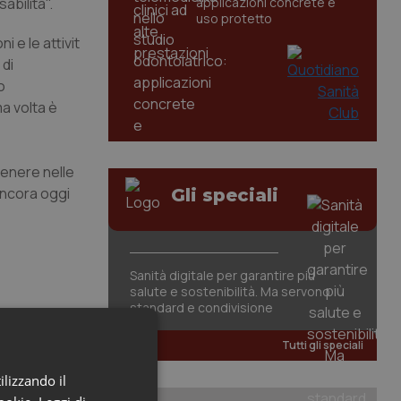
abilità".
applicazioni concrete e
uso protetto
 e le attivit
 di
o
ma volta è
genere nelle
ancora oggi
Gli speciali
Sanità digitale per garantire più
salute e sostenibilità. Ma servono
standard e condivisione
Tutti gli speciali
ilizzando il