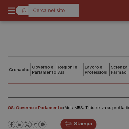
Governo e
Regioni e
Lavoro e
Scienza 
Cronache
Parlamento
Asl
Professioni
Farmaci
QS
»
Governo e Parlamento
»
Aids. M5S: “Ridurre Iva su profilatt
Stampa