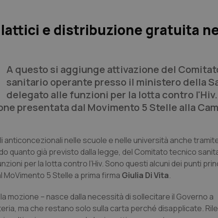
lattici e distribuzione gratuita ne
A questo si aggiunge attivazione del Comitat
sanitario operante presso il ministero della S
delegato alle funzioni per la lotta contro l'Hiv
ione presentata dal Movimento 5 Stelle alla Cam
egli anticoncezionali nelle scuole e nelle università anche tramit
do quanto già previsto dalla legge, del Comitato tecnico sanit
ioni per la lotta contro l’Hiv. Sono questi alcuni dei punti prin
al MoVimento 5 Stelle a prima firma
Giulia Di Vita
.
a mozione – nasce dalla necessità di sollecitare il Governo a
eria, ma che restano solo sulla carta perché disapplicate. Ril