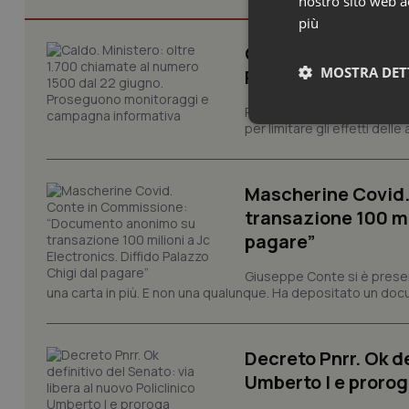
nostro sito web ac
più
Caldo. Ministero: 
MOSTRA DET
Proseguono monit
Prosegue il monitoraggio de
Neces
per limitare gli effetti dell
Mascherine Covid
transazione 100 mil
pagare”
Giuseppe Conte si è presen
I cookie necessari con
una carta in più. E non una qualunque. Ha depositato un docu
e l'accesso alle aree 
Nome
Decreto Pnrr. Ok de
VISITOR_PRIVACY_
Umberto I e prorog