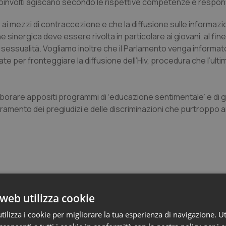
i coinvolti agiscano secondo le rispettive competenze e respons
 mezzi di contraccezione e che la diffusione sulle informazioni
e sinergica deve essere rivolta in particolare ai giovani, al fine
ssualità. Vogliamo inoltre che il Parlamento venga informat
te per fronteggiare la diffusione dell’Hiv, procedura che l’ulti
 elaborare appositi programmi di ‘educazione sentimentale’ e di 
peramento dei pregiudizi e delle discriminazioni che purtroppo 
web utilizza cookie
o e Parlamento
ilizza i cookie per migliorare la tua esperienza di navigazione. Ut