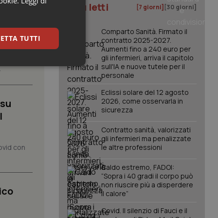
cookie.
Leggi di
I più letti
[7 giorni]
[30 giorni]
gno.
Comparto Sanità. Firmato il
ETTA TUTTI
contratto 2025-2027.
Aumenti fino a 240 euro per
gli infermieri, arriva il capitolo
lla Salute
sull'IA e nuove tutele per il
keting
.
personale
Eclissi solare del 12 agosto
2026, come osservarla in
 su
sicurezza
l
Contratto sanità, valorizzati
gli infermieri ma penalizzate
ovid con
le altre professioni
igazione sulle pagine
kie.
Caldo estremo, FADOI:
“Sopra i 40 gradi il corpo può
non riuscire più a disperdere
ico
er memorizzare le
il calore”
utente per la loro
 dati sul consenso
Covid. Il silenzio di Fauci e il
itiche e
tendo che le loro