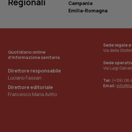
Regionali
Campania
Emilia-Romagna
_ga_KM60CM4NPH
Sede legale e
Nome
Nome
Via della Stell
Quotidiano online
VISITOR_INFO1_LIV
d'informazione sanitaria
_ga_0VMQEQKQ1N
Sede operati
Via Luigi Galva
Direttore responsabile
Luciano Fassari
__Secure-YNID
Tel:
(+39) 06 
Email:
info@h
Direttore editoriale
Francesco Maria Avitto
YSC
__Secure-
ROLLOUT_TOKEN