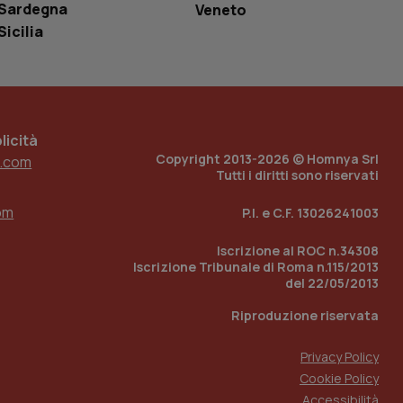
r il sito, ma un
Sardegna
Veneto
tato di accesso per
Sicilia
a Google Analytics
sione.
icità
Copyright 2013-2026 © Homnya Srl
.com
 tenere traccia
Tutti i diritti sono riservati
i Youtube incorporati
tics per mantenere
tore del sito web sta
ell'interfaccia di
om
P.I. e C.F. 13026241003
 tenere traccia
Iscrizione al ROC n.34308
i Youtube incorporati
tore del sito web sta
Iscrizione Tribunale di Roma n.115/2013
ell'interfaccia di
del 22/05/2013
Riproduzione riservata
 tenere traccia
r la gestione
Privacy Policy
one dell’esperienza
Cookie Policy
Accessibilità