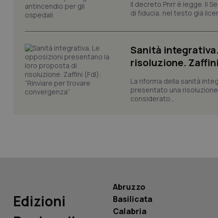
Il decreto Pnrr è legge. Il 
di fiducia, nel testo già lic
CookieScriptConse
Sanità integrativa
risoluzione. Zaffin
tracking-sites-ironf
tracking-enable
La riforma della sanità int
presentato una risoluzione c
tracking-sites-ironf
session-id
considerato...
_ga
Abruzzo
PHPSESSID
Edizioni
Basilicata
Calabria