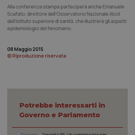
Alla conferenza stampa parteciperà anche Emanuele
Piemonte
HIV
Scafato, direttore dell’Osservatorio Nazionale Alcol
dell’Istituto superiore di sanità, che illustrerà gli aspetti
Provincia Autonoma di Bolzano
Infezioni & Febbre
epidemiologici del fenomeno.
Provincia Autonoma di Trento
Ipertensione & Scompenso
08 Maggio 2015
© Riproduzione riservata
Puglia
Malattie rare
Sardegna
Malattia di Crohn & Rettocolite Ulcerosa
Sicilia
Neuroscienze & patologie neurodegenerative
Toscana
Obesità
Potrebbe interessarti in
Governo e Parlamento
Umbria
Oftalmologia
Decreto PA. Un commissario per