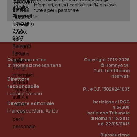
infermieri, arriva il capitolo sull'IA e nuove
tutele per il personale
Quotidiano online
Copyright 2013-2026
d'informazione sanitaria
© Homnya Srl
Tutti i diritti sono
riservati
Direttore
responsabile
P.I. e C.F. 13026241003
Luciano Fassari
Iscrizione al ROC
Direttore editoriale
PHPSESSID
Sessio
PHP.net
n.34308
www.quotidianosanita.it
Francesco Maria Avitto
Iscrizione Tribunale
di Roma n.115/2013
del 22/05/2013
Riproduzione