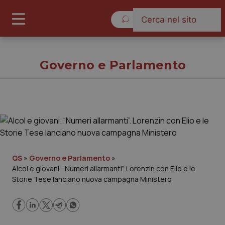
Domenica 9 Agosto 2026
Governo e Parlamento
Governo e Parlamento
Cronache
QS
»
Governo e Parlamento
»
Alcol e giovani. “Numeri allarmanti”. Lorenzin con Elio e le
Governo e Parlamento
Storie Tese lanciano nuova campagna Ministero
Regioni e Asl
Lavoro e Professioni