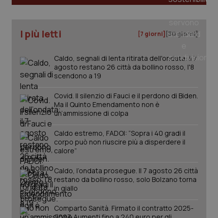
tracking-sites-ironfish-
www.quotidianosanita.it
4
I più letti
tracking-enable
[7 giorni]
[30 giorni]
settim
2 gior
Caldo, segnali di lenta ritirata dell'ondata: il 7
agosto restano 26 città da bollino rosso, l'8
scendono a 19
tracking-sites-ironfish-
www.quotidianosanita.it
4
session-id
settim
Covid. Il silenzio di Fauci e il perdono di Biden.
2 gior
Ma il Quinto Emendamento non è
un’ammissione di colpa
Caldo estremo, FADOI: “Sopra i 40 gradi il
_ga
1 anno
Google LLC
corpo può non riuscire più a disperdere il
mes
.quotidianosanita.it
calore”
Caldo, l’ondata prosegue. Il 7 agosto 26 città
restano da bollino rosso, solo Bolzano torna
in giallo
Comparto Sanità. Firmato il contratto 2025-
2027. Aumenti fino a 240 euro per gli