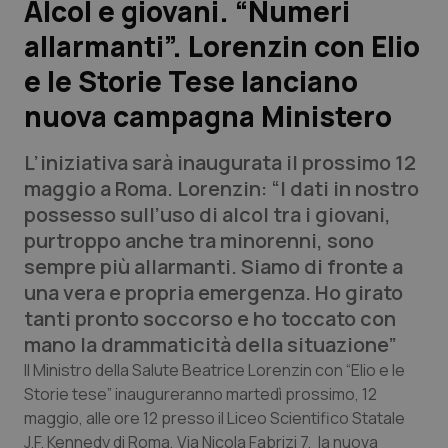
Alcol e giovani. “Numeri
allarmanti”. Lorenzin con Elio
Scienza e Farmaci
e le Storie Tese lanciano
Studi e Analisi
nuova campagna Ministero
Lettere al direttore
L’iniziativa sarà inaugurata il prossimo 12
maggio a Roma. Lorenzin: “I dati in nostro
Edizioni Regionali
possesso sull’uso di alcol tra i giovani,
purtroppo anche tra minorenni, sono
QS Pro
sempre più allarmanti. Siamo di fronte a
una vera e propria emergenza. Ho girato
Professionisti Sanitari.AI
tanti pronto soccorso e ho toccato con
mano la drammaticità della situazione”
Abruzzo
QS Pro Gold
Il Ministro della Salute Beatrice Lorenzin con “Elio e le
Storie tese” inaugureranno martedì prossimo, 12
QS Club
Newsletter
Basilicata
Artrite & artrosi
maggio, alle ore 12 presso il Liceo Scientifico Statale
J.F. Kennedy di Roma, Via Nicola Fabrizi 7, la nuova