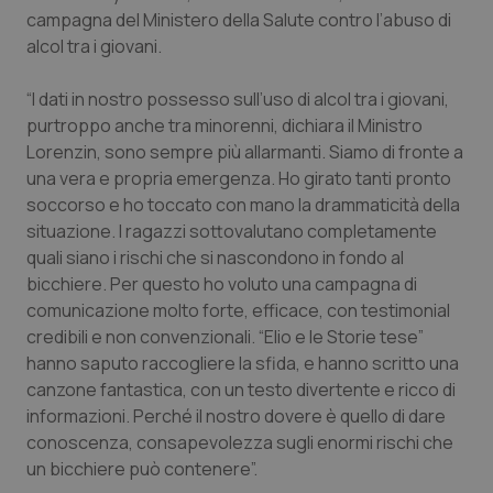
Calabria
Asma & BPCO
campagna del Ministero della Salute contro l’abuso di
alcol tra i giovani.
Campania
Car-T
“I dati in nostro possesso sull’uso di alcol tra i giovani,
purtroppo anche tra minorenni, dichiara il Ministro
Emilia-Romagna
Colesterolo & coronaropatie
Lorenzin, sono sempre più allarmanti. Siamo di fronte a
una vera e propria emergenza. Ho girato tanti pronto
Friuli Venezia Giulia
Dermatite Atopica
soccorso e ho toccato con mano la drammaticità della
situazione. I ragazzi sottovalutano completamente
Lazio
Diabete & glucometri
quali siano i rischi che si nascondono in fondo al
bicchiere. Per questo ho voluto una campagna di
Liguria
Disturbi dell’umore
comunicazione molto forte, efficace, con testimonial
credibili e non convenzionali. “Elio e le Storie tese”
Lombardia
Dolore
hanno saputo raccogliere la sfida, e hanno scritto una
canzone fantastica, con un testo divertente e ricco di
informazioni. Perché il nostro dovere è quello di dare
Marche
Donna & Salute
conoscenza, consapevolezza sugli enormi rischi che
un bicchiere può contenere”.
Molise
Epatiti