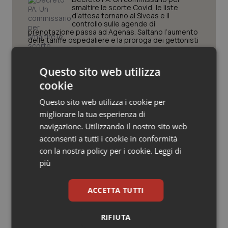
Valle D’Aosta
Oncodermatologia
smaltire le scorte Covid, le liste
d’attesa tornano al Siveas e il
controllo sulle agende di
Veneto
Oncoematologia
prenotazione passa ad Agenas. Saltano l’aumento
delle tariffe ospedaliere e la proroga dei gettonisti
Oncologia & Nutrizione
Università. Bernini firma il decreto:
Questo sito web utilizza
27.000 posti per Medicina, 3.000 in
Psoriasi & pelle
più rispetto a scorso anno
cookie
Questo sito web utilizza i cookie per
Quotidiano Cardiologia
Pnrr Salute. Missione 6 verso il
migliorare la tua esperienza di
traguardo, in chiusura la
navigazione. Utilizzando il nostro sito web
rendicontazione degli obiettivi per la
Quotidiano Chirurgia
X e ultima rata
acconsenti a tutti i cookie in conformità
con la nostra policy per i cookie.
Leggi di
Quotidiano Oncologia
Caldo. Ministero: oltre 1.700 chiamate
più
al numero 1500 dal 22 giugno.
Proseguono monitoraggi e campagna
informativa
Quotidiano Pediatria
ACCETTA TUTTI
Rene & patologie urogenitali
RIFIUTA