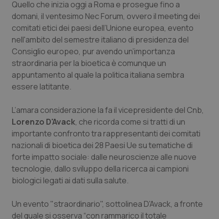
Quello che inizia oggi a Roma e prosegue fino a
Calabria
Asma & BPCO
domani, il ventesimo Nec Forum, ovvero il meeting dei
comitati etici dei paesi dell’Unione europea, evento
Campania
Car-T
nell'ambito del semestre italiano di presidenza del
Consiglio europeo, pur avendo un’importanza
Emilia-Romagna
Colesterolo & coronaropatie
straordinaria per la bioetica è comunque un
appuntamento al quale la politica italiana sembra
Friuli Venezia Giulia
Dermatite Atopica
essere latitante.
Lazio
Diabete & glucometri
L’amara considerazione la fa il vicepresidente del Cnb,
Lorenzo D'Avack
, che ricorda come si tratti di un
importante confronto tra rappresentanti dei comitati
Liguria
Disturbi dell’umore
nazionali di bioetica dei 28 Paesi Ue su tematiche di
forte impatto sociale: dalle neuroscienze alle nuove
Lombardia
Dolore
tecnologie, dallo sviluppo della ricerca ai campioni
biologici legati ai dati sulla salute.
Marche
Donna & Salute
Un evento "straordinario", sottolinea D'Avack, a fronte
Molise
Epatiti
del quale si osserva “con rammarico il totale