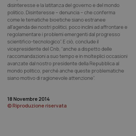
disinteresse e la latitanza del governo e del mondo
Piemonte
HIV
politico. Disinteresse – denuncia – che conferma
come le tematiche bioetiche siano estranee
Provincia Autonoma di Bolzano
Infezioni & Febbre
all'agenda dei nostri politici, poco inclini ad affrontare e
regolamentare i problemi emergenti dal progresso
scientifico-tecnologico”. E ciò, conclude il
Provincia Autonoma di Trento
Ipertensione & Scompenso
vicepresidente del Cnb, “anche a dispetto delle
raccomandazioni a suo tempo e in molteplici occasioni
Puglia
Malattie rare
avanzate dal nostro presidente della Repubblica al
mondo politico, perché anche queste problematiche
Sardegna
Malattia di Crohn & Rettocolite Ulcerosa
siano motivo di ragionevole attenzione”.
Sicilia
Neuroscienze & patologie neurodegenerative
18 Novembre 2014
Toscana
Obesità
© Riproduzione riservata
Umbria
Oftalmologia