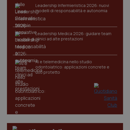
VISITOR_PRIVACY_METADATA
5 mesi
YouTube
Leadership Infermieristica 2026: nuovi
settim
.youtube.com
modelli di responsabilità e autonomia
Leadership Medica 2026: guidare team
clinici ad alte prestazioni
AI e telemedicina nello studio
odontoiatrico: applicazioni concrete e
uso protetto
CookieScriptConsent
5 mesi
CookieScript
settim
www.quotidianosanita.it