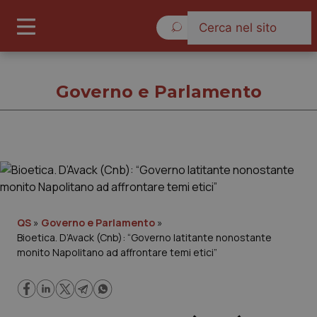
Sabato 8 Agosto 2026
Governo e Parlamento
Governo e Parlamento
Cronache
QS
»
Governo e Parlamento
»
Bioetica. D’Avack (Cnb): “Governo latitante nonostante
Governo e Parlamento
monito Napolitano ad affrontare temi etici”
Regioni e Asl
Lavoro e Professioni