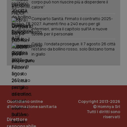
corpo può non riuscire più a disperdere il
calore”
Comparto Sanità. Firmato il contratto 2025-
2027. Aumenti fino a 240 euro per gli
infermieri, arriva il capitolo sull'IA e nuove
tutele per il personale
Caldo, l’ondata prosegue. Il 7 agosto 26 città
restano da bollino rosso, solo Bolzano torna
in giallo
Quotidiano online
Copyright 2013-2026
d'informazione sanitaria
© Homnya Srl
Tutti i diritti sono
riservati
Direttore
PHPSESSID
Sessio
PHP.net
www.quotidianosanita.it
responsabile