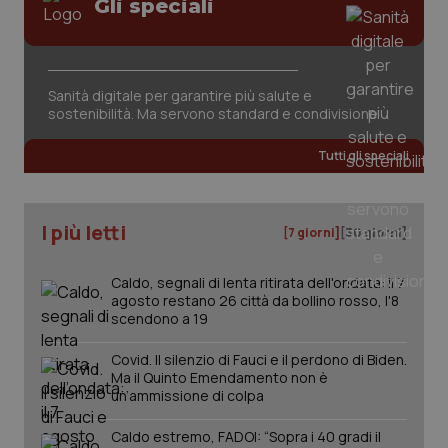
Gli speciali
Sanità digitale per garantire più salute e
sostenibilità. Ma servono standard e condivisione
tracking-sites-ironfish-
www.quotidianosanita.it
4
tracking-enable
settim
Tutti gli speciali
2 gior
I più letti
[7 giorni]
[30 giorni]
tracking-sites-ironfish-
www.quotidianosanita.it
4
session-id
settim
2 gior
Caldo, segnali di lenta ritirata dell'ondata: il 7
agosto restano 26 città da bollino rosso, l'8
scendono a 19
Covid. Il silenzio di Fauci e il perdono di Biden.
_ga
1 anno
Google LLC
Ma il Quinto Emendamento non è
mes
.quotidianosanita.it
un’ammissione di colpa
Caldo estremo, FADOI: “Sopra i 40 gradi il