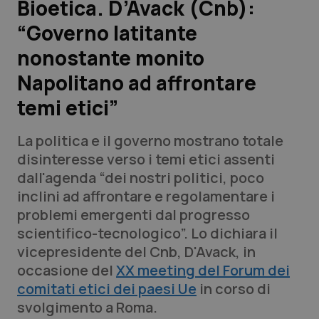
Bioetica. D’Avack (Cnb):
“Governo latitante
Scienza e Farmaci
nonostante monito
Studi e Analisi
Napolitano ad affrontare
temi etici”
Lettere al direttore
La politica e il governo mostrano totale
Edizioni Regionali
disinteresse verso i temi etici assenti
dall'agenda “dei nostri politici, poco
QS Pro
inclini ad affrontare e regolamentare i
problemi emergenti dal progresso
Professionisti Sanitari.AI
scientifico-tecnologico”. Lo dichiara il
vicepresidente del Cnb, D'Avack, in
Abruzzo
QS Pro Gold
occasione del
XX meeting del Forum dei
comitati etici dei paesi Ue
QS Club
Newsletter
in corso di
Basilicata
Artrite & artrosi
svolgimento a Roma.