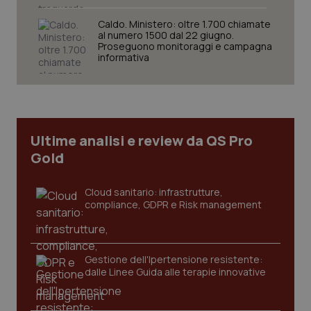
Caldo. Ministero: oltre 1.700 chiamate
al numero 1500 dal 22 giugno.
Proseguono monitoraggi e campagna
Necessari
Statistici
Marketing
informativa
I cookie necessari contribuiscono a rendere fruibile il
sito web abilitandone funzionalità di base quali la
navigazione sulle pagine e l'accesso alle aree
protette del sito. Il sito web non è in grado di
funzionare correttamente senza questi cookie.
Ultime analisi e review da QS Pro
Nome
Fornitore
/
Dominio
Scaden
Gold
VISITOR_PRIVACY_METADATA
5 mesi
YouTube
settim
.youtube.com
Cloud sanitario: infrastrutture,
compliance, GDPR e Risk management
Gestione dell'Ipertensione resistente:
dalle Linee Guida alle terapie innovative