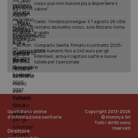
corpo può non riuscire più a disperdere il
calore”
Caldo, l’ondata prosegue. Il 7 agosto 26 città
restano da bollino rosso, solo Bolzano torna
in giallo
Comparto Sanità. Firmato il contratto 2025-
2027. Aumenti fino a 240 euro per gli
infermieri, arriva il capitolo sull'IA e nuove
PHPSESSID
Sessio
PHP.net
tutele per il personale
www.quotidianosanita.it
Quotidiano online
Copyright 2013-2026
d'informazione sanitaria
© Homnya Srl
Tutti i diritti sono
riservati
Direttore