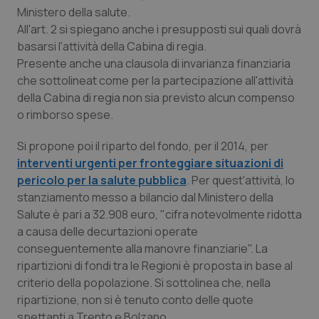
Ministero della salute.
Piemonte
HIV
All'art. 2 si spiegano anche i presupposti sui quali dovrà
basarsi l'attività della Cabina di regia.
Provincia Autonoma di Bolzano
Infezioni & Febbre
Presente anche una clausola di invarianza finanziaria
che sottolineat come per la partecipazione all'attività
della Cabina di regia non sia previsto alcun compenso
Provincia Autonoma di Trento
Ipertensione & Scompenso
o rimborso spese.
Puglia
Malattie rare
Si propone poi il riparto del fondo, per il 2014, per
interventi urgenti per fronteggiare situazioni di
Sardegna
Malattia di Crohn & Rettocolite Ulcerosa
pericolo per la salute pubblica
. Per quest'attività, lo
stanziamento messo a bilancio dal Ministero della
Sicilia
Neuroscienze & patologie neurodegenerative
Salute è pari a 32.908 euro, "cifra notevolmente ridotta
a causa delle decurtazioni operate
Toscana
Obesità
conseguentemente alla manovre finanziarie". La
ripartizioni di fondi tra le Regioni è proposta in base al
criterio della popolazione. Si sottolinea che, nella
Umbria
Oftalmologia
ripartizione, non si è tenuto conto delle quote
spettanti a Trento e Bolzano