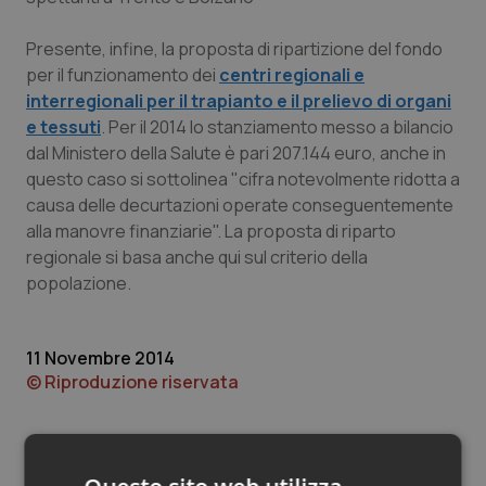
Valle D’Aosta
Oncodermatologia
Presente, infine, la proposta di ripartizione del fondo
Veneto
Oncoematologia
per il funzionamento dei
centri regionali e
interregionali per il trapianto e il prelievo di organi
Oncologia & Nutrizione
e tessuti
. Per il 2014 lo stanziamento messo a bilancio
dal Ministero della Salute è pari 207.144 euro, anche in
Psoriasi & pelle
questo caso si sottolinea "cifra notevolmente ridotta a
causa delle decurtazioni operate conseguentemente
Quotidiano Cardiologia
alla manovre finanziarie". La proposta di riparto
regionale si basa anche qui sul criterio della
popolazione.
Quotidiano Chirurgia
Quotidiano Oncologia
11 Novembre 2014
© Riproduzione riservata
Quotidiano Pediatria
Rene & patologie urogenitali