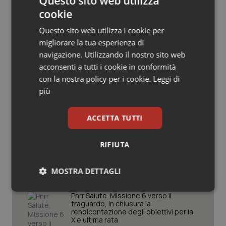
Questo sito web utilizza
Salute orale & impianti
cookie
Questo sito web utilizza i cookie per
Potrebbe interessarti in
Sangue & coagulazione
migliorare la tua esperienza di
Governo e Parlamento
navigazione. Utilizzando il nostro sito web
Tiroide
acconsenti a tutti i cookie in conformità
con la nostra policy per i cookie.
Leggi di
Decreto PA. Un commissario per
Tumore al seno
più
smaltire le scorte Covid, le liste
d’attesa tornano al Siveas e il
controllo sulle agende di
Tumore ovarico
prenotazione passa ad Agenas. Saltano l’aumento
ACCETTA TUTTI
delle tariffe ospedaliere e la proroga dei gettonisti
Tumori del Polmone & Testa Collo
RIFIUTA
Università. Bernini firma il decreto:
27.000 posti per Medicina, 3.000 in
più rispetto a scorso anno
Tumori gastrointestinali
MOSTRA DETTAGLI
Necessari
Statistici
Marketing
Ulcera & Reflusso
Pnrr Salute. Missione 6 verso il
traguardo, in chiusura la
rendicontazione degli obiettivi per la
X e ultima rata
Vaccini