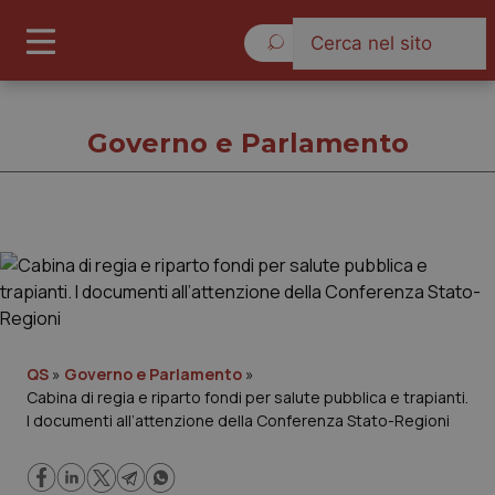
Domenica 9 Agosto 2026
Governo e Parlamento
Governo e Parlamento
Cronache
Governo e Parlamento
QS
»
Governo e Parlamento
»
Cabina di regia e riparto fondi per salute pubblica e trapianti.
I documenti all’attenzione della Conferenza Stato-Regioni
Regioni e Asl
Lavoro e Professioni