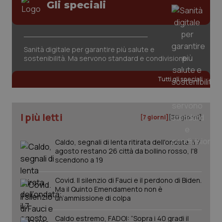
Gli speciali
tracking-sites-ironfish-
www.quotidianosanita.it
4
session-id
settim
2 gior
Sanità digitale per garantire più salute e
sostenibilità. Ma servono standard e condivisione
_ga
1 anno
Google LLC
mes
.quotidianosanita.it
Tutti gli speciali
I più letti
[7 giorni]
[30 giorni]
Caldo, segnali di lenta ritirata dell'ondata: il 7
agosto restano 26 città da bollino rosso, l'8
scendono a 19
Covid. Il silenzio di Fauci e il perdono di Biden.
Ma il Quinto Emendamento non è
un’ammissione di colpa
Caldo estremo, FADOI: “Sopra i 40 gradi il