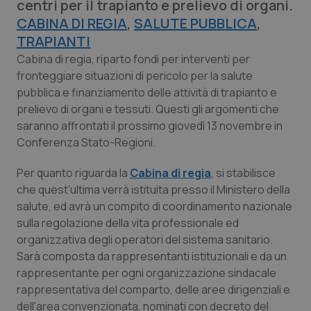
centri per il trapianto e prelievo di organi.
Calabria
Asma & BPCO
CABINA DI REGIA
,
SALUTE PUBBLICA
,
TRAPIANTI
Campania
Car-T
Cabina di regia, riparto fondi per interventi per
fronteggiare situazioni di pericolo per la salute
Emilia-Romagna
Colesterolo & coronaropatie
pubblica e finanziamento delle attività di trapianto e
prelievo di organi e tessuti. Questi gli argomenti che
Friuli Venezia Giulia
Dermatite Atopica
saranno affrontati il prossimo giovedì 13 novembre in
Conferenza Stato-Regioni.
Lazio
Diabete & glucometri
Per quanto riguarda la
Cabina di regia
, si stabilisce
che quest'ultima verrà istituita presso il Ministero della
Liguria
Disturbi dell’umore
salute, ed avrà un compito di coordinamento nazionale
sulla regolazione della vita professionale ed
Lombardia
Dolore
organizzativa degli operatori del sistema sanitario.
Sarà composta da rappresentanti istituzionali e da un
Marche
Donna & Salute
rappresentante per ogni organizzazione sindacale
rappresentativa del comparto, delle aree dirigenziali e
Molise
Epatiti
dell'area convenzionata, nominati con decreto del