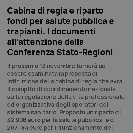
Cabina di regia e riparto
Scienza e Farmaci
fondi per salute pubblica e
trapianti. I documenti
Studi e Analisi
all’attenzione della
Lettere al direttore
Conferenza Stato-Regioni
Edizioni Regionali
Il prossimo 13 novembre tornerà ad
essere esaminata la proposta di
QS Pro
istituzione della cabina di regia che avrà
il compito di coordinamento nazionale
Professionisti Sanitari.AI
sulla regolazione della vita professionale
ed organizzativa degli operatori del
Abruzzo
QS Pro Gold
sistema sanitario. Proposto un riparto di
32.908 euro per la salute pubblica, e di
QS Club
Newsletter
Basilicata
Artrite & artrosi
207.144 euro per il funzionamento dei