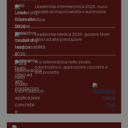
Leadership Infermieristica 2026: nuovi
modelli di responsabilità e autonomia
CookieScriptConsent
5 mesi
CookieScript
Leadership Medica 2026: guidare team
settim
www.quotidianosanita.it
clinici ad alte prestazioni
AI e telemedicina nello studio
odontoiatrico: applicazioni concrete e
uso protetto
tracking-sites-ironfish-
www.quotidianosanita.it
4
tracking-enable
settim
2 gior