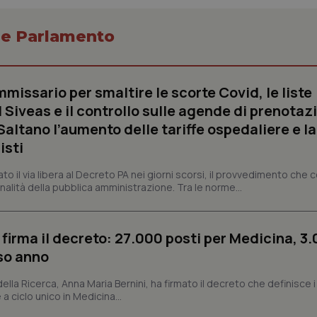
o e Parlamento
Necessari
Statistici
Marketing
missario per smaltire le scorte Covid, le liste
tribuiscono a rendere fruibile il sito web abilitandone funzionalità di base quali la nav
protette del sito. Il sito web non è in grado di funzionare correttamente senza questi coo
 Siveas e il controllo sulle agende di prenotaz
altano l’aumento delle tariffe ospedaliere e la
Fornitore
/
Dominio
Scadenza
Descrizione
isti
METADATA
5 mesi 4
Questo cookie viene utilizzato p
YouTube
settimane
scelte di consenso e privacy dell'
.youtube.com
interazione con il sito. Registra i
dato il via libera al Decreto PA nei giorni scorsi, il provvedimento che
del visitatore riguardo a varie pol
nalità della pubblica amministrazione. Tra le norme...
impostazioni sulla privacy, garan
preferenze siano onorate nelle se
nt
5 mesi 3
Questo cookie viene utilizzato da
CookieScript
settimane
Script.com per ricordare le pref
www.quotidianosanita.it
 firma il decreto: 27.000 posti per Medicina, 3.
sui cookie dei visitatori. È neces
dei cookie di Cookie-Script.com 
rso anno
correttamente.
ish-
www.quotidianosanita.it
4
Questo cookie è impostato dall'a
 della Ricerca, Anna Maria Bernini, ha firmato il decreto che definisce i
settimane
abilitare il sistema di tracking a
 a ciclo unico in Medicina...
2 giorni