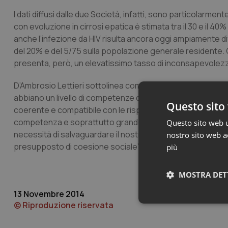
I dati diffusi dalle due Società, infatti, sono particolarmen
con evoluzione in cirrosi epatica è stimata tra il 30 e il 
anche l’infezione da HIV risulta ancora oggi ampiamente di
del 20% e del 5/75 sulla popolazione generale residente. C
presenta, però, un elevatissimo tasso di inconsapevolezza
D’Ambrosio Lettieri sottolinea come “occorra fare sistema.
abbiano un livello di competenze che ritengo assolutamente
Questo sito 
coerente e compatibile con le risposte di cui il sistema h
competenza e soprattutto grande lealtà nei rapporti, sap
Questo sito web ut
necessità di salvaguardare il nostro Ssn in una logica uni
nostro sito web ac
presupposto di coesione sociale”.
più
MOSTRA DET
13 Novembre 2014
© Riproduzione riservata
Neces