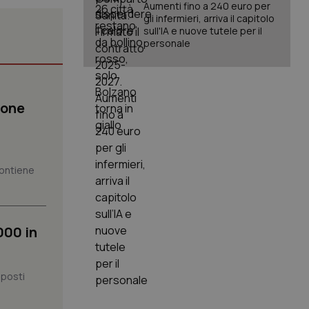
Aumenti fino a 240 euro per
gli infermieri, arriva il capitolo
sull'IA e nuove tutele per il
personale
igazione sulle pagine
kie.
ione
er memorizzare le
utente per la loro
 dati sul consenso
 contiene
itiche e
tendo che le loro
ssioni future.
l servizio Cookie-
erenze di consenso
000 in
sario che il banner
funzioni
pplicazione per
 posti
nonimo.