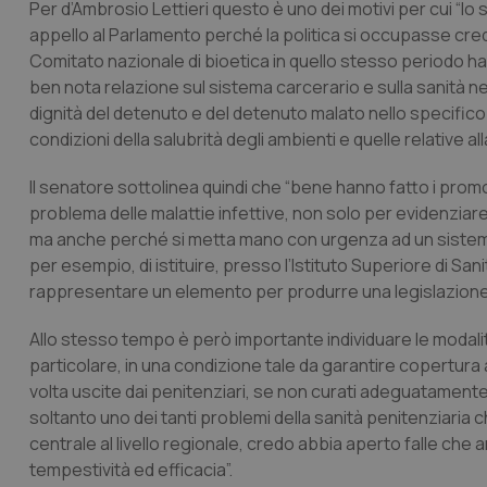
Per d’Ambrosio Lettieri questo è uno dei motivi per cui “lo
appello al Parlamento perché la politica si occupasse credib
Comitato nazionale di bioetica in quello stesso periodo ha
ben nota relazione sul sistema carcerario e sulla sanità ne
dignità del detenuto e del detenuto malato nello specifico 
condizioni della salubrità degli ambienti e quelle relative all
Il senatore sottolinea quindi che “bene hanno fatto i promoto
problema delle malattie infettive, non solo per evidenziare c
ma anche perché si metta mano con urgenza ad un sistema
per esempio, di istituire, presso l’Istituto Superiore di Sa
rappresentare un elemento per produrre una legislazione d
Allo stesso tempo è però importante individuare le modalit
particolare, in una condizione tale da garantire copertu
volta uscite dai penitenziari, se non curati adeguatament
soltanto uno dei tanti problemi della sanità penitenziaria 
centrale al livello regionale, credo abbia aperto falle che
tempestività ed efficacia”.