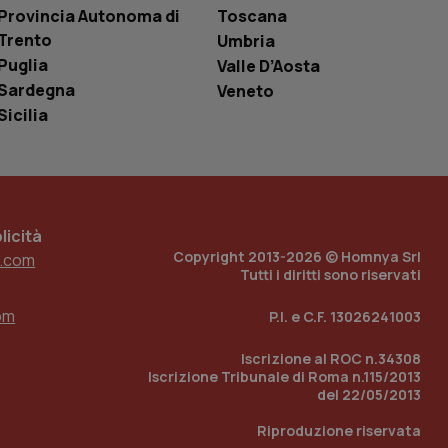
i Youtube incorporati
tics per mantenere
Provincia Autonoma di
Toscana
tore del sito web sta
Trento
Umbria
ell'interfaccia di
Puglia
Valle D’Aosta
 tenere traccia
Sardegna
Veneto
i Youtube incorporati
tore del sito web sta
Sicilia
ell'interfaccia di
 tenere traccia
r la gestione
one dell’esperienza
icità
Copyright 2013-2026 © Homnya Srl
.com
e per abilitare il
Tutti i diritti sono riservati
loggato con identity
om
P.I. e C.F. 13026241003
Iscrizione al ROC n.34308
Iscrizione Tribunale di Roma n.115/2013
del 22/05/2013
Riproduzione riservata