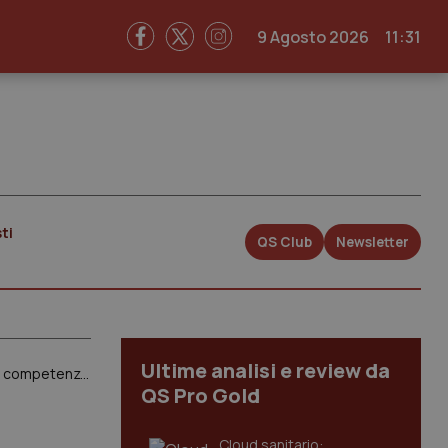
9 Agosto 2026
11:31
ti
QS Club
Newsletter
Ultime analisi e review da
Carceri. D’Ambrosio Lettieri (Fi): “Situazione sanitaria preoccupante, falle nel sistema dopo passaggio competenze a Ssn”
QS Pro Gold
Cloud sanitario: