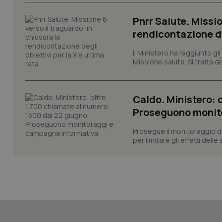
tracking-sites-ironf
session-id
Pnrr Salute. Missio
_ga
rendicontazione deg
Il Ministero ha raggiunto gl
Missione salute. Si tratta dei
Caldo. Ministero: 
PHPSESSID
Proseguono monit
Prosegue il monitoraggio de
per limitare gli effetti dell
_ga_KM60CM4NPH
Nome
Nome
VISITOR_INFO1_LIV