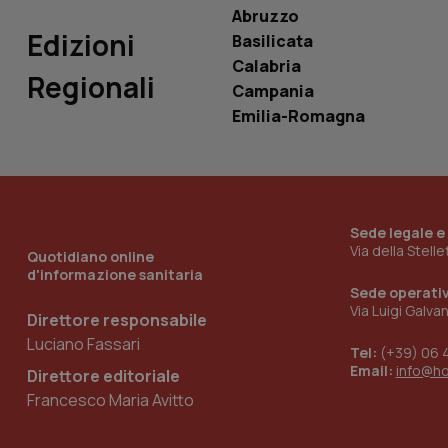
Abruzzo
_ga_0VMQEQKQ1N
Edizioni
Basilicata
Calabria
Regionali
__Secure-YNID
Campania
Emilia-Romagna
YSC
__Secure-
ROLLOUT_TOKEN
Sede legale e
Via della Stell
Quotidiano online
tracking-sites-
d'informazione sanitaria
ironfish-tracking-
Sede operati
named-enable
Via Luigi Galva
Direttore responsabile
Luciano Fassari
Tel:
(+39) 06 
Email:
info@h
Direttore editoriale
Francesco Maria Avitto