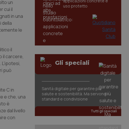
applicazioni concrete e
olto un
uso protetto
 cui il
gnati in una
 della
ntemente le
tico il
 il carcere,
Gli speciali
L’ipotesi,
ri può
Sanità digitale per garantire più
te C in
salute e sostenibilità. Ma servono
e e che, una
standard e condivisione
sto è
e dal livello
Tutti gli speciali
nire con