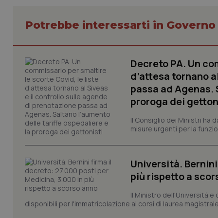
Potrebbe interessarti in Govern
Decreto PA. Un com
I cookie necessari con
e l'accesso alle aree 
d’attesa tornano al
passa ad Agenas. S
Nome
proroga dei getton
VISITOR_PRIVACY_
Il Consiglio dei Ministri ha 
misure urgenti per la funzio
CookieScriptConse
Università. Bernini
più rispetto a sco
tracking-sites-ironf
Il Ministro dell'Università e
tracking-enable
disponibili per l'immatricolazione ai corsi di laurea magistrale