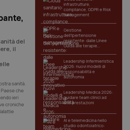
infrastrutture,
compliance, GDPR e Risk
management
pante,
Gestione
dell'Ipertensione
Sanità del
resistente: dalle Linee
Guida alle terapie
ere, il
innovative
Leadership Infermieristica
elle
2026: nuovi modelli di
responsabilità e
autonomia
nostra sanità.
un Paese che
Leadership Medica 2026:
endo ieri
guidare team clinici ad
alte prestazioni
ive croniche
Malattie
AI e telemedicina nello
studio odontoiatrico: