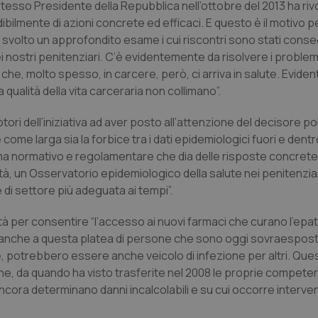
 stesso Presidente della Repubblica nell’ottobre del 2013 ha riv
ilmente di azioni concrete ed efficaci. E questo è il motivo per
 svolto un approfondito esame i cui riscontri sono stati conse
i nostri penitenziari. C’è evidentemente da risolvere i problemi
che, molto spesso, in carcere, però, ci arriva in salute. Evide
a qualità della vita carceraria non collimano”.
ri dell’iniziativa ad aver posto all’attenzione del decisore poli
ome larga sia la forbice tra i dati epidemiologici fuori e dentro
 normativo e regolamentare che dia delle risposte concrete. 
nità, un Osservatorio epidemiologico della salute nei penitenzia
i settore più adeguata ai tempi”.
à per consentire “l’accesso ai nuovi farmaci che curano l’epati
ra anche a questa platea di persone che sono oggi sovraespost
e, potrebbero essere anche veicolo di infezione per altri. Que
che, da quando ha visto trasferite nel 2008 le proprie competenz
 ancora determinano danni incalcolabili e su cui occorre interve