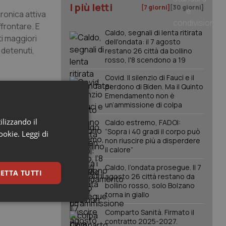
I più letti
[7 giorni]
[30 giorni]
cronica attiva
ffrontare. E
Caldo, segnali di lenta ritirata
ti maggiori
dell'ondata: il 7 agosto
 detenuti,
restano 26 città da bollino
rosso, l'8 scendono a 19
Covid. Il silenzio di Fauci e il
atura,
perdono di Biden. Ma il Quinto
Emendamento non è
che sia più
un’ammissione di colpa
on tenacia,
 la
ilizzando il
Caldo estremo, FADOI:
“Sopra i 40 gradi il corpo può
sa
cookie.
Leggi di
non riuscire più a disperdere
il calore”
Caldo, l’ondata prosegue. Il 7
ETTA TUTTI
agosto 26 città restano da
bollino rosso, solo Bolzano
torna in giallo
keting
Comparto Sanità. Firmato il
contratto 2025-2027.