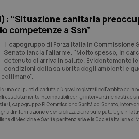
i): “Situazione sanitaria preoccu
gio competenze a Ssn”
Il capogruppo di Forza Italia in Commissione 
Senato lancia l'allarme. "Molto spesso, in carc
detenuto ci arriva in salute. Evidentemente le
condizioni della salubrità degli ambienti e qu
n collimano".
io uno dei punti di caduta più gravi registrati nell’ambito della 
velli assolutamente incompatibili con gli interventi richiesti ad 
tieri
, capogruppo FI Commissione Sanità del Senato, interven
a di informazione e sensibilizzazione sulle patologie infett
aliana di Medicina e Sanità penitenziaria e la Società italiana di 