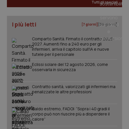
Tutti gli speciali
I più letti
[7 giorni]
[30 giorni]
PHPSESSID
Sessio
PHP.net
Comparto Sanità. Firmato il contratto 2025-
www.quotidianosanita.it
2027. Aumenti fino a 240 euro per gli
infermieri, arriva il capitolo sull'IA e nuove
tutele per il personale
Eclissi solare del 12 agosto 2026, come
osservarla in sicurezza
Contratto sanità, valorizzati gli infermieri ma
penalizzate le altre professioni
Caldo estremo, FADOI: “Sopra i 40 gradi il
corpo può non riuscire più a disperdere il
calore”