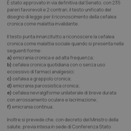
È stato approvato in via definitiva dal Senato, con 235
Calabria
Asma & BPCO
pareri favorevoli e 2 contrari, il testo unificato del
disegno di legge per il riconoscimento della cefalea
Campania
Car-T
cronica come malattia invalidante.
Emilia-Romagna
Colesterolo & coronaropatie
Il testo punta innanzitutto a riconoscere la cefalea
cronica come malattia sociale quando si presenta nella
Friuli Venezia Giulia
Dermatite Atopica
seguenti forme:
a)
emicrania cronica e ad alta frequenza;
b)
cefalea cronica quotidiana con o senza uso
Lazio
Diabete & glucometri
eccessivo di farmaci analgesici;
c)
cefalea a grappolo cronica;
Liguria
Disturbi dell’umore
d)
emicrania parossistica cronica;
e)
cefalea nevralgiforme unilaterale di breve durata
Lombardia
Dolore
con arrossamento oculare e lacrimazione;
f)
emicrania continua.
Marche
Donna & Salute
Inoltre si prevede che, con decreto del Ministro della
Molise
Epatiti
salute, previa intesa in sede di Conferenza Stato