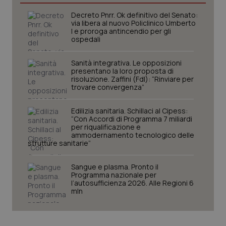
Decreto Pnrr. Ok definitivo del Senato:
I cookie necessari contribuiscono a rendere fruibile il
via libera al nuovo Policlinico Umberto
sito web abilitandone funzionalità di base quali la
I e proroga antincendio per gli
navigazione sulle pagine e l'accesso alle aree
ospedali
protette del sito. Il sito web non è in grado di
funzionare correttamente senza questi cookie.
Sanità integrativa. Le opposizioni
Nome
Fornitore
/
Dominio
Scaden
presentano la loro proposta di
risoluzione. Zaffini (FdI): “Rinviare per
VISITOR_PRIVACY_METADATA
5 mesi
YouTube
trovare convergenza”
settim
.youtube.com
Edilizia sanitaria. Schillaci al Cipess:
“Con Accordi di Programma 7 miliardi
per riqualificazione e
ammodernamento tecnologico delle
strutture sanitarie”
Sangue e plasma. Pronto il
Programma nazionale per
l’autosufficienza 2026. Alle Regioni 6
mln