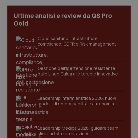
CookieScriptConsent
5 mesi
CookieScript
Ultime analisi e review da QS Pro
settim
www.quotidianosanita.it
Gold
Cloud sanitario: infrastrutture,
compliance, GDPR e Risk management
Gestione dell'Ipertensione resistente:
dalle Linee Guida alle terapie innovative
tracking-sites-ironfish-
www.quotidianosanita.it
4
tracking-enable
settim
2 gior
Leadership Infermieristica 2026: nuovi
modelli di responsabilità e autonomia
tracking-sites-ironfish-
www.quotidianosanita.it
4
session-id
settim
Leadership Medica 2026: guidare team
2 gior
clinici ad alte prestazioni