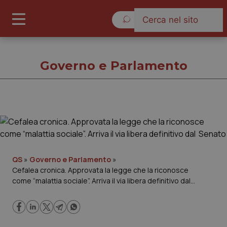
Giovedì 6 Agosto 2026
Governo e Parlamento
Governo e Parlamento
Cronache
QS
»
Governo e Parlamento
»
Cefalea cronica. Approvata la legge che la riconosce
Governo e Parlamento
come “malattia sociale”. Arriva il via libera definitivo dal
Senato
Regioni e Asl
Lavoro e Professioni