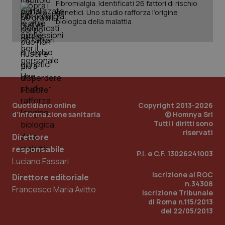
Fibromialgia. Identificati 26 fattori di rischio
genetici. Uno studio rafforza l’origine
_ga_KM60CM4NPH
.quotidianosanita.it
1 anno
biologica della malattia
mes
Quotidiano online
Copyright 2013-2026
d'informazione sanitaria
© Homnya Srl
Fornitore
/
Nome
Scadenza
Descrizion
Tutti i diritti sono
Dominio
riservati
Nome
Fornitore
/
Dominio
Scadenza
Des
Direttore
_ga_0VMQEQKQ1N
.quotidianosanita.it
1 anno 1
Questo
mese
cookie
VISITOR_INFO1_LIVE
5 mesi 4
Que
Google LLC
responsabile
viene
P.I. e C.F. 13026241003
settimane
imp
.youtube.com
utilizzato
Luciano Fassari
You
da Google
ten
Analytics
Iscrizione al ROC
pre
Direttore editoriale
per
del
n.34308
mantener
Francesco Maria Avitto
vid
Iscrizione Tribunale
lo stato
inco
di Roma n.115/2013
della
può
sessione.
det
del 22/05/2013
vis
web