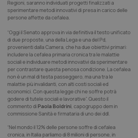
Regioni, saranno individuati progetti finalizzati a
sperimentare metodi innovativi di presa in carico delle
Piemonte
HIV
persone affette da cefalea.
Provincia Autonoma di Bolzano
Infezioni & Febbre
“Oggi il Senato approva in via definitiva il testo unificato
di due proposte, una della Lega e una del Pd,
Provincia Autonoma di Trento
Ipertensione & Scompenso
provenienti dalla Camera, che ha due obiettivi primari:
includere la cefalea primaria cronica tra le malattie
Puglia
Malattie rare
sociali e individuare metodi innovativi da sperimentare
per contrastare questa penosa condizione. La cefalea
Sardegna
Malattia di Crohn & Rettocolite Ulcerosa
non è un mal di testa passeggero, ma una tra le
malattie più invalidanti, con alti costi sociali ed
Sicilia
Neuroscienze & patologie neurodegenerative
economici. Con questa legge chi ne soffre potrà
godere di tutele sociali e lavorative”. Questo il
commento di
Paola Boldrini
, capogruppo dem in
Toscana
Obesità
commissione Sanità e firmataria di uno dei ddl.
Umbria
Oftalmologia
“Nel mondo il 12% delle persone soffre di cefalea
cronica, in Italia parliamo di 8 milioni di persone, in