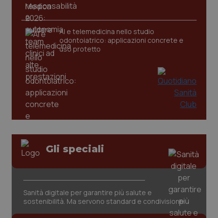
AI e telemedicina nello studio
_ga
1 anno
Google LLC
mes
.quotidianosanita.it
odontoiatrico: applicazioni concrete e
uso protetto
Gli speciali
Sanità digitale per garantire più salute e
sostenibilità. Ma servono standard e condivisione