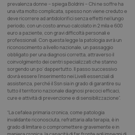
Valle D’Aosta
Oncodermatologia
prevalenza donne – spiega Boldrini – Chi ne soffre ha
una vita molto complicata, spesso non viene creduto e
Veneto
Oncoematologia
deve ricorrere ad antidolorifici senza effetti nel lungo
periodo, con un costo annuo calcolato in 2 mila e 600
Oncologia & Nutrizione
euro a paziente, con gravi difficoltà personali e
professionali. Con questa legge la patologia avrà un
riconoscimento a livello nazionale, un passaggio
Psoriasi & pelle
obbligato per una diagnosi corretta, attraverso il
coinvolgimento dei centri specializzati che stanno
Quotidiano Cardiologia
sorgendo un po’ dappertutto. Il passo successivo
dovrà essere l’inserimento nei Livelli essenziali di
Quotidiano Chirurgia
assistenza, perché il Ssn sia in grado di garantire su
tutto il territorio nazionale diagnosi precoci efficaci,
Quotidiano Oncologia
cure e attività di prevenzione e di sensibilizzazione”.
Quotidiano Pediatria
“La cefalea primaria cronica, come patologia
invalidante riconosciuta, refrattaria alla terapia, è in
Rene & patologie urogenitali
grado di limitare o compromettere gravemente e in
maniera cronica, la capacità di far fronte agli impegni di