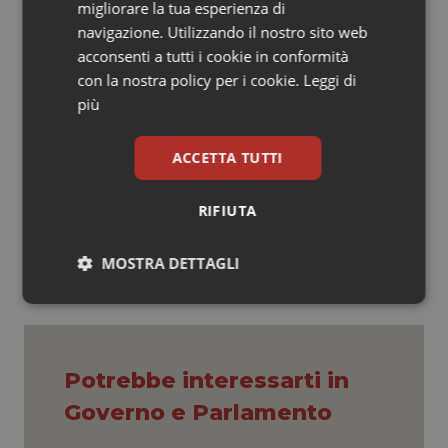
cui vita è fortemente segnata da questa patologia”.
migliorare la tua esperienza di
Così, intervenendo nell’aula di Palazzo Madama, il
navigazione. Utilizzando il nostro sito web
senatore del MoVimento 5 Stelle
Raffaele Mautone
,
acconsenti a tutti i cookie in conformità
componente della Commissione Sanità.
con la nostra policy per i cookie.
Leggi di
più
G.R.
ACCETTA TUTTI
08 Luglio 2020
RIFIUTA
© Riproduzione riservata
MOSTRA DETTAGLI
Necessari
Statistici
Marketing
Potrebbe interessarti in
Governo e Parlamento
Necessari
Statistici
Marketing