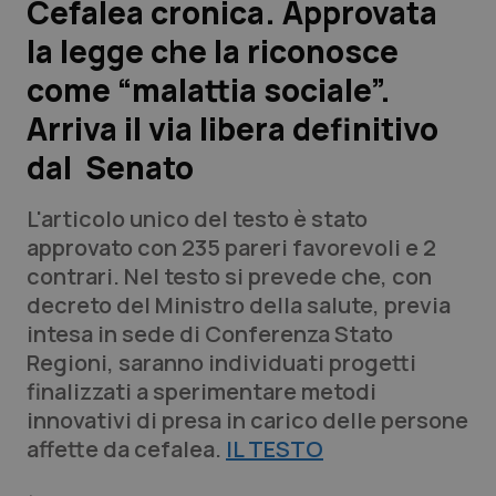
Cefalea cronica. Approvata
la legge che la riconosce
Scienza e Farmaci
come “malattia sociale”.
Studi e Analisi
Arriva il via libera definitivo
dal Senato
Lettere al direttore
L'articolo unico del testo è stato
Edizioni Regionali
approvato con 235 pareri favorevoli e 2
contrari. Nel testo si prevede che, con
QS Pro
decreto del Ministro della salute, previa
intesa in sede di Conferenza Stato
Professionisti Sanitari.AI
Regioni, saranno individuati progetti
finalizzati a sperimentare metodi
Abruzzo
QS Pro Gold
innovativi di presa in carico delle persone
affette da cefalea.
QS Club
Newsletter
IL TESTO
Basilicata
Artrite & artrosi