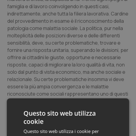
famiglia e di lavoro coinvolgendo in questi casi,
Salute orale & impianti
indirettamente, anche tutta la filiera lavorativa. Cardine
del provvedimento in esame è il riconoscimento della
Sangue & coagulazione
patologia come malattia sociale. La politica, pur nella
molteplicità delle posizioni diverse e delle differenti
Tiroide
sensibilità, deve, su certe problematiche, trovare e
fornire una risposta unitaria, superando le divisioni, per
Tumore al seno
offrire ai cittadini le giuste, opportune e necessarie
risposte, capaci di migliorare la loro qualità di vita, non
Tumore ovarico
solo dal punto di vista economico, ma anche sociale e
relazionale. Su certe problematiche insomma vi deve
Tumori del Polmone & Testa Collo
essere la più ampia convergenza e le malattie
riconosciute come sociali rappresentano uno di questi
casi. Il MoVimento 5 Stelle ha fatto dei bisogni e della
Tumori gastrointestinali
risoluzione delle problematiche dei cittadini il suo
Questo sito web utilizza
principio fondante e non può che dare a questo
Ulcera & Reflusso
cookie
provvedimento un voto favorevole per il dovuto
rispetto e riconoscimento a chi veramente soffre e la
Questo sito web utilizza i cookie per
Vaccini