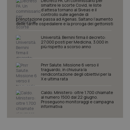
Decreto PA. Un commissario per
smaltire le scorte Covid, le liste
d’attesa tornano al Siveas e il
controllo sulle agende di
prenotazione passa ad Agenas. Saltano l’aumento
delle tariffe ospedaliere e la proroga dei gettonisti
Università. Bernini firma il decreto:
27.000 posti per Medicina, 3.000 in
più rispetto a scorso anno
Pnrr Salute. Missione 6 verso il
traguardo, in chiusura la
CookieScriptConsent
5 mesi
CookieScript
rendicontazione degli obiettivi per la
settim
www.quotidianosanita.it
X e ultima rata
Caldo. Ministero: oltre 1.700 chiamate
al numero 1500 dal 22 giugno.
Proseguono monitoraggi e campagna
informativa