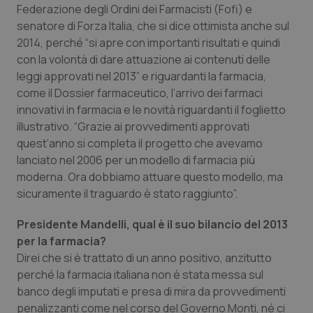
Federazione degli Ordini dei Farmacisti (Fofi) e
Calabria
Asma & BPCO
senatore di Forza Italia, che si dice ottimista anche sul
2014, perché “si apre con importanti risultati e quindi
Campania
Car-T
con la volontà di dare attuazione ai contenuti delle
leggi approvati nel 2013” e riguardanti la farmacia,
Emilia-Romagna
Colesterolo & coronaropatie
come il Dossier farmaceutico, l’arrivo dei farmaci
innovativi in farmacia e le novità riguardanti il foglietto
Friuli Venezia Giulia
Dermatite Atopica
illustrativo. “Grazie ai provvedimenti approvati
quest’anno si completa il progetto che avevamo
Lazio
Diabete & glucometri
lanciato nel 2006 per un modello di farmacia più
moderna. Ora dobbiamo attuare questo modello, ma
Liguria
Disturbi dell’umore
sicuramente il traguardo è stato raggiunto”.
Presidente Mandelli, qual è il suo bilancio del 2013
Lombardia
Dolore
per la farmacia?
Direi che si è trattato di un anno positivo, anzitutto
Marche
Donna & Salute
perché la farmacia italiana non è stata messa sul
banco degli imputati e presa di mira da provvedimenti
Molise
Epatiti
penalizzanti come nel corso del Governo Monti, né ci