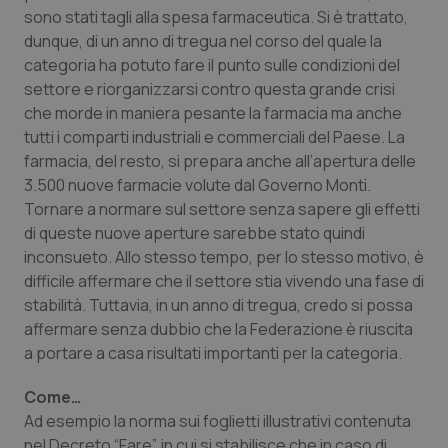
sono stati tagli alla spesa farmaceutica. Si è trattato,
Piemonte
HIV
dunque, di un anno di tregua nel corso del quale la
categoria ha potuto fare il punto sulle condizioni del
Provincia Autonoma di Bolzano
Infezioni & Febbre
settore e riorganizzarsi contro questa grande crisi
che morde in maniera pesante la farmacia ma anche
tutti i comparti industriali e commerciali del Paese. La
Provincia Autonoma di Trento
Ipertensione & Scompenso
farmacia, del resto, si prepara anche all’apertura delle
3.500 nuove farmacie volute dal Governo Monti.
Puglia
Malattie rare
Tornare a normare sul settore senza sapere gli effetti
di queste nuove aperture sarebbe stato quindi
Sardegna
Malattia di Crohn & Rettocolite Ulcerosa
inconsueto. Allo stesso tempo, per lo stesso motivo, è
difficile affermare che il settore stia vivendo una fase di
Sicilia
Neuroscienze & patologie neurodegenerative
stabilità. Tuttavia, in un anno di tregua, credo si possa
affermare senza dubbio che la Federazione è riuscita
Toscana
Obesità
a portare a casa risultati importanti per la categoria.
Come…
Umbria
Oftalmologia
Ad esempio la norma sui foglietti illustrativi contenuta
nel Decreto “Fare”, in cui si stabilisce che in caso di