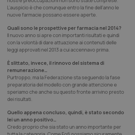
nostre preoccupazioni non sono state comprese.
Salute orale & impianti
L’auspicio è che comunque entro la fine dell’anno le
nuove farmacie possano essere aperte.
Sangue & coagulazione
Quali sono le prospettive per farmacia nel 2014?
Il nuovo anno si apre con importanti risultati e quindi
Tiroide
con la volontà di dare attuazione ai contenuti delle
leggi approvati nel 2013 a cui accennavo prima.
Tumore al seno
È slittato, invece, il rinnovo del sistema di
Tumore ovarico
remunerazione…
Purtroppo, ma la Federazione sta seguendo la fase
preparatoria del modello con grande attenzione e
Tumori del Polmone & Testa Collo
speriamo che anche su questo fronte arrivino presto
dei risultati.
Tumori gastrointestinali
Quello appena concluso, quindi, è stato secondo
Ulcera & Reflusso
lei un anno positivo…
Credo proprio che sia stato un anno importante per
Vaccini
tutta la categoria. Come Fofi possiamo sicuramente