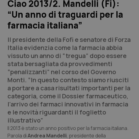
Ciao 2013/2. Mandelli (Fi):
“Un anno di traguardi per la
Scienza e Farmaci
farmacia italiana”
Studi e Analisi
Il presidente della Fofi e senatore di Forza
Lettere al direttore
Italia evidenzia come la farmacia abbia
vissuto un anno di “tregua” dopo essere
Edizioni Regionali
stata bersagliata da provvedimenti
“penalizzanti” nel corso del Governo
QS Pro
Monti. “In questo contesto siamo riusciti
a portare a casa risultati importanti per la
Professionisti Sanitari.AI
categoria, come il Dossier farmaceutico,
l’arrivo dei farmaci innovativi in farmacia
Abruzzo
QS Pro Gold
e le novità riguardanti il foglietto
illustrativo”
QS Club
Newsletter
Basilicata
Artrite & artrosi
Il 2013 è stato un anno positivo per la farmacia italiana.
Parola di
Andrea Mandelli
, presidente della