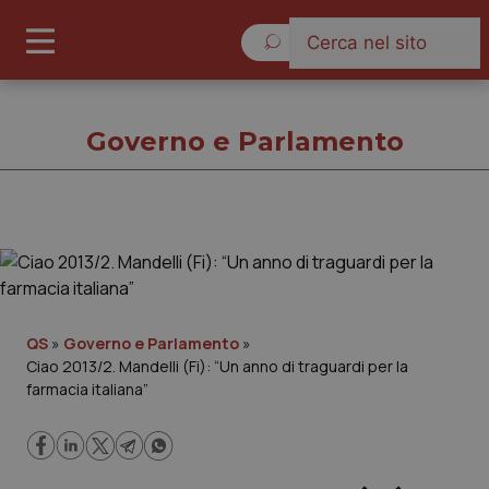
Venerdì 7 Agosto 2026
Governo e Parlamento
Governo e Parlamento
Cronache
QS
»
Governo e Parlamento
»
Ciao 2013/2. Mandelli (Fi): “Un anno di traguardi per la
Governo e Parlamento
farmacia italiana”
Regioni e Asl
Lavoro e Professioni