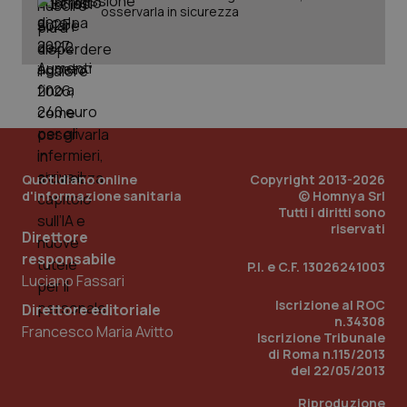
Fornitore
/
Nome
Scadenza
Descrizion
osservarla in sicurezza
Dominio
Nome
Fornitore
/
Dominio
Scadenza
Des
_ga_0VMQEQKQ1N
.quotidianosanita.it
1 anno 1
Questo
mese
cookie
VISITOR_INFO1_LIVE
5 mesi 4
Que
Google LLC
viene
settimane
imp
.youtube.com
utilizzato
You
da Google
ten
Analytics
pre
per
del
mantener
vid
lo stato
inco
della
può
sessione.
det
Quotidiano online
Copyright 2013-2026
vis
d'informazione sanitaria
© Homnya Srl
web
uti
Tutti i diritti sono
nuo
riservati
ver
Direttore
dell
responsabile
You
P.I. e C.F. 13026241003
Luciano Fassari
__Secure-YNID
.youtube.com
5 mesi 4
Que
settimane
imp
Iscrizione al ROC
Direttore editoriale
You
n.34308
ten
Francesco Maria Avitto
Iscrizione Tribunale
pre
del
di Roma n.115/2013
vid
del 22/05/2013
inco
può
det
Riproduzione