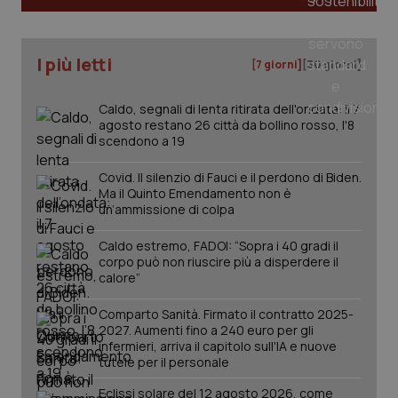
I più letti
[7 giorni]
[30 giorni]
Caldo, segnali di lenta ritirata dell'ondata: il 7
agosto restano 26 città da bollino rosso, l'8
scendono a 19
Covid. Il silenzio di Fauci e il perdono di Biden.
Ma il Quinto Emendamento non è
un’ammissione di colpa
_ga_KM60CM4NPH
.quotidianosanita.it
1 anno
mes
Caldo estremo, FADOI: “Sopra i 40 gradi il
corpo può non riuscire più a disperdere il
calore”
Comparto Sanità. Firmato il contratto 2025-
2027. Aumenti fino a 240 euro per gli
infermieri, arriva il capitolo sull'IA e nuove
tutele per il personale
Eclissi solare del 12 agosto 2026, come