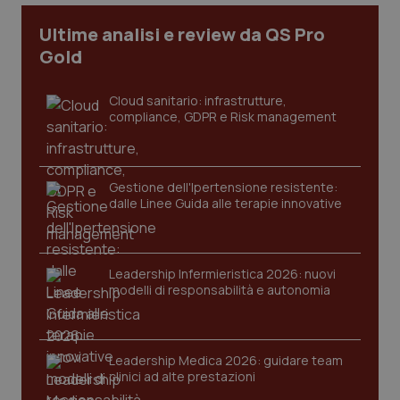
Ultime analisi e review da QS Pro
tracking-sites-ironfish-
www.quotidianosanita.it
4
Gold
tracking-enable
settim
2 gior
Cloud sanitario: infrastrutture,
compliance, GDPR e Risk management
tracking-sites-ironfish-
www.quotidianosanita.it
4
session-id
settim
2 gior
Gestione dell'Ipertensione resistente:
dalle Linee Guida alle terapie innovative
_ga
1 anno
Google LLC
mes
.quotidianosanita.it
Leadership Infermieristica 2026: nuovi
modelli di responsabilità e autonomia
Leadership Medica 2026: guidare team
clinici ad alte prestazioni