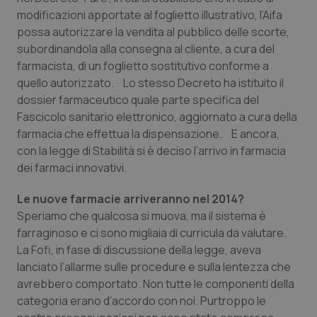
Valle D’Aosta
Oncodermatologia
modificazioni apportate al foglietto illustrativo, l’Aifa
possa autorizzare la vendita al pubblico delle scorte,
Veneto
Oncoematologia
subordinandola alla consegna al cliente, a cura del
farmacista, di un foglietto sostitutivo conforme a
Oncologia & Nutrizione
quello autorizzato. Lo stesso Decreto ha istituito il
dossier farmaceutico quale parte specifica del
Psoriasi & pelle
Fascicolo sanitario elettronico, aggiornato a cura della
farmacia che effettua la dispensazione. E ancora,
Quotidiano Cardiologia
con la legge di Stabilità si è deciso l’arrivo in farmacia
dei farmaci innovativi.
Quotidiano Chirurgia
Le nuove farmacie arriveranno nel 2014?
Speriamo che qualcosa si muova, ma il sistema è
Quotidiano Oncologia
farraginoso e ci sono migliaia di curricula da valutare.
La Fofi, in fase di discussione della legge, aveva
Quotidiano Pediatria
lanciato l’allarme sulle procedure e sulla lentezza che
avrebbero comportato. Non tutte le componenti della
Rene & patologie urogenitali
categoria erano d’accordo con noi. Purtroppo le