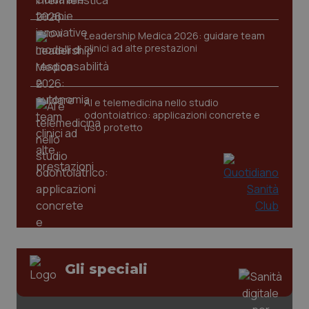
Leadership Medica 2026: guidare team
clinici ad alte prestazioni
CookieScriptConsent
5 mesi
CookieScript
settim
www.quotidianosanita.it
AI e telemedicina nello studio
odontoiatrico: applicazioni concrete e
uso protetto
tracking-sites-ironfish-
www.quotidianosanita.it
4
tracking-enable
settim
2 gior
Gli speciali
tracking-sites-ironfish-
www.quotidianosanita.it
4