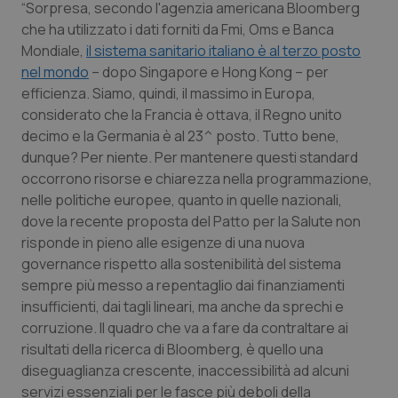
“Sorpresa, secondo l'agenzia americana Bloomberg
Calabria
Asma & BPCO
che ha utilizzato i dati forniti da Fmi, Oms e Banca
Mondiale,
il sistema sanitario italiano è al terzo posto
Campania
Car-T
nel mondo
– dopo Singapore e Hong Kong – per
efficienza. Siamo, quindi, il massimo in Europa,
Emilia-Romagna
Colesterolo & coronaropatie
considerato che la Francia è ottava, il Regno unito
decimo e la Germania è al 23^ posto. Tutto bene,
Friuli Venezia Giulia
Dermatite Atopica
dunque? Per niente. Per mantenere questi standard
occorrono risorse e chiarezza nella programmazione,
Lazio
Diabete & glucometri
nelle politiche europee, quanto in quelle nazionali,
dove la recente proposta del Patto per la Salute non
risponde in pieno alle esigenze di una nuova
Liguria
Disturbi dell’umore
governance rispetto alla sostenibilità del sistema
sempre più messo a repentaglio dai finanziamenti
Lombardia
Dolore
insufficienti, dai tagli lineari, ma anche da sprechi e
corruzione. Il quadro che va a fare da contraltare ai
Marche
Donna & Salute
risultati della ricerca di Bloomberg, è quello una
diseguaglianza crescente, inaccessibilità ad alcuni
Molise
Epatiti
servizi essenziali per le fasce più deboli della