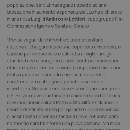
popolazione, servizi inadeguati rispetto ad una
Piemonte
HIV
tassazione in aumento esponenziale". Lo ha dichiarato
in una nota
Luigi d’Ambrosio Lettieri
, capogruppo FI in
Provincia Autonoma di Bolzano
Infezioni & Febbre
Commissione Igiene e Sanità al Senato.
"Per salvaguardare il nostro sistema sanitario
Provincia Autonoma di Trento
Ipertensione & Scompenso
nazionale, che garantisce una copertura universale, e
dunque per conservare e addirittura migliorare gli
Puglia
Malattie rare
standard che ci pongono ai primi posti nel mondo per
efficienza, è necessario avere prospettive chiare per
Sardegna
Malattia di Crohn & Rettocolite Ulcerosa
il futuro, mentre il periodo che stiamo vivendo è
caratterizzato dal segno opposto: una totale
Sicilia
Neuroscienze & patologie neurodegenerative
incertezza. Sul piano europeo – prosegue il senatore
di FI – l’Italia deve giustamente chiedere con forza una
Toscana
Obesità
revisione dei vincoli del Patto di Stabilità. Escludere le
risorse destinate al ssn per garantire i livelli essenziali
Umbria
Oftalmologia
di assistenza secondo standard che ci rendono primi
nel mondo sarebbe forse una provocazione. Ma mica