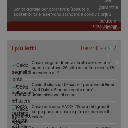
session-id
settim
2 gior
Sanità digitale per garantire più salute e
sostenibilità. Ma servono standard e condivisione
Tutti gli speciali
_ga
1 anno
Google LLC
mes
.quotidianosanita.it
I più letti
[7 giorni]
[30 giorni]
Caldo, segnali di lenta ritirata dell'ondata: il 7
agosto restano 26 città da bollino rosso, l'8
scendono a 19
Covid. Il silenzio di Fauci e il perdono di Biden.
Ma il Quinto Emendamento non è
un’ammissione di colpa
Caldo estremo, FADOI: “Sopra i 40 gradi il
corpo può non riuscire più a disperdere il
calore”