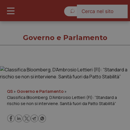
Sabato 8 Agosto 2026
Governo e Parlamento
Governo e Parlamento
Cronache
QS
»
Governo e Parlamento
»
Classifica Bloomberg. D’Ambrosio Lettieri (FI): “Standard a
Governo e Parlamento
rischio se non si interviene. Sanità fuori da Patto Stabilità”
Regioni e Asl
Lavoro e Professioni