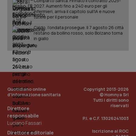
Comparto Sanità. Firmato il contratto 2025-
2027. Aumenti fino a 240 euro per gli
infermieri, arriva il capitolo sull'IA e nuove
tutele per il personale
Caldo, l’ondata prosegue. Il 7 agosto 26 città
restano da bollino rosso, solo Bolzano torna
in giallo
PHPSESSID
Sessio
PHP.net
www.quotidianosanita.it
Quotidiano online
Copyright 2013-2026
d'informazione sanitaria
© Homnya Srl
Tutti i diritti sono
riservati
Direttore
responsabile
P.I. e C.F. 13026241003
Luciano Fassari
Iscrizione al ROC
Direttore editoriale