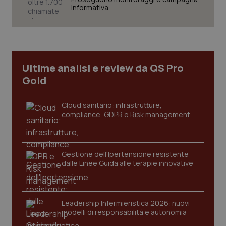
informativa
Necessari
Statistici
Marketing
I cookie necessari contribuiscono a rendere fruibile il
sito web abilitandone funzionalità di base quali la
navigazione sulle pagine e l'accesso alle aree
protette del sito. Il sito web non è in grado di
Ultime analisi e review da QS Pro
funzionare correttamente senza questi cookie.
Gold
Nome
Fornitore
/
Dominio
Scaden
VISITOR_PRIVACY_METADATA
5 mesi
YouTube
Cloud sanitario: infrastrutture,
settim
.youtube.com
compliance, GDPR e Risk management
Gestione dell'Ipertensione resistente:
dalle Linee Guida alle terapie innovative
Leadership Infermieristica 2026: nuovi
modelli di responsabilità e autonomia