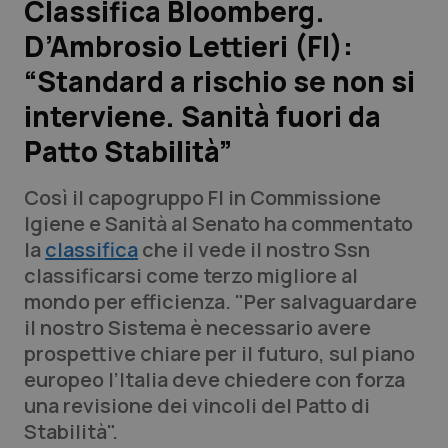
Classifica Bloomberg.
D’Ambrosio Lettieri (FI):
Scienza e Farmaci
“Standard a rischio se non si
Studi e Analisi
interviene. Sanità fuori da
Patto Stabilità”
Lettere al direttore
Così il capogruppo FI in Commissione
Edizioni Regionali
Igiene e Sanità al Senato ha commentato
la
classifica
che il vede il nostro Ssn
QS Pro
classificarsi come terzo migliore al
mondo per efficienza. "Per salvaguardare
Professionisti Sanitari.AI
il nostro Sistema è necessario avere
prospettive chiare per il futuro, sul piano
Abruzzo
QS Pro Gold
europeo l’Italia deve chiedere con forza
una revisione dei vincoli del Patto di
QS Club
Newsletter
Basilicata
Artrite & artrosi
Stabilità".