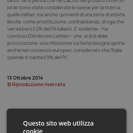
tanto, se si pensa che nel calcolo del prodotto interno
Valle D’Aosta
Oncodermatologia
lordo sono state considerate le spese per la ricerca,
quelle militari, ma anche i proventi di una serie di attività
Veneto
Oncoematologia
illecite, come prostituzione, contrabbando, droga che
varrebbero il 2% del Pil italiano. E' evidente – ha
Oncologia & Nutrizione
concluso D'Ambrosio Lettieri – che, al di là della
provocazione, una riflessione sul tema bisogna aprirla
Psoriasi & pelle
anche nel consesso europeo, considerato che l’Italia
spende in sanità il 9% del Pil”.
Quotidiano Cardiologia
13 Ottobre 2014
Quotidiano Chirurgia
© Riproduzione riservata
Quotidiano Oncologia
Quotidiano Pediatria
Questo sito web utilizza
Rene & patologie urogenitali
cookie