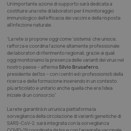
Un’importante azione di supporto sarà dedicata a
Piemonte
HIV
costituire una rete di laboratori per il monitoraggio
immunologico dell’efficacia dei vaccini e della risposta
all’infezione naturale.
Provincia Autonoma di Bolzano
Infezioni & Febbre
“La rete si propone oggi come ‘sistema’ che unisce,
Provincia Autonoma di Trento
Ipertensione & Scompenso
rafforza e coordina l’azione altamente professionale
dei laboratori di riferimento regionali, grazie ai quali
Puglia
Malattie rare
oggi monitoriamo la presenza delle varianti del virus nel
nostro paese – afferma
Silvio Brusaferro
,
Sardegna
Malattia di Crohn & Rettocolite Ulcerosa
presidente del’Iss – con i centri ed i professionisti della
ricerca e della formazione inserendo in un contesto
Sicilia
Neuroscienze & patologie neurodegenerative
più articolato e unitario anche quella che era l’idea
iniziale di un consorzio”.
Toscana
Obesità
La rete garantirà in un’unica piattaforma la
sorveglianza della circolazione di varianti genetiche di
Umbria
Oftalmologia
SARS-CoV-2, sarà integrata con la sorveglianza
COVID-19 coordinata da Iss e con l’anagrafe vaccinale