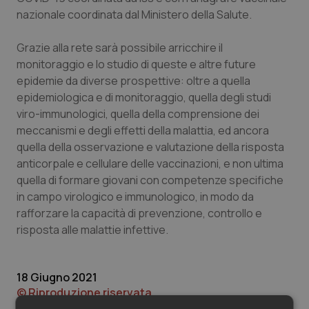
Valle D’Aosta
Oncodermatologia
nazionale coordinata dal Ministero della Salute.
Veneto
Oncoematologia
Grazie alla rete sarà possibile arricchire il
monitoraggio e lo studio di queste e altre future
Oncologia & Nutrizione
epidemie da diverse prospettive: oltre a quella
epidemiologica e di monitoraggio, quella degli studi
Psoriasi & pelle
viro-immunologici, quella della comprensione dei
meccanismi e degli effetti della malattia, ed ancora
Quotidiano Cardiologia
quella della osservazione e valutazione della risposta
anticorpale e cellulare delle vaccinazioni, e non ultima
quella di formare giovani con competenze specifiche
Quotidiano Chirurgia
in campo virologico e immunologico, in modo da
rafforzare la capacità di prevenzione, controllo e
Quotidiano Oncologia
risposta alle malattie infettive.
Quotidiano Pediatria
18 Giugno 2021
Rene & patologie urogenitali
© Riproduzione riservata