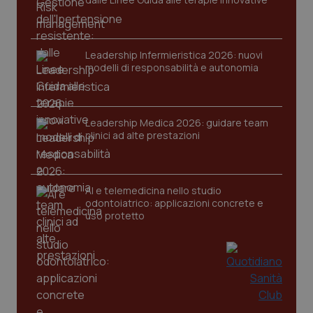
Leadership Infermieristica 2026: nuovi
modelli di responsabilità e autonomia
CookieScriptConsent
5 mesi
CookieScript
settim
www.quotidianosanita.it
Leadership Medica 2026: guidare team
clinici ad alte prestazioni
AI e telemedicina nello studio
odontoiatrico: applicazioni concrete e
uso protetto
tracking-sites-ironfish-
www.quotidianosanita.it
4
tracking-enable
settim
2 gior