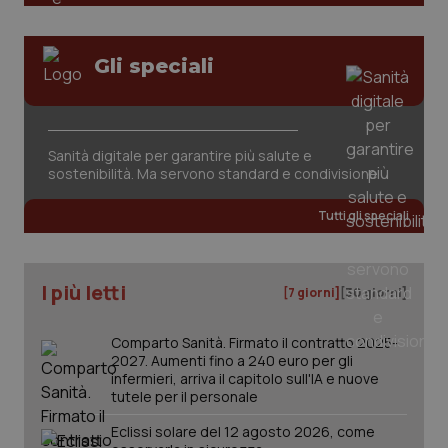
tracking-sites-ironfish-
www.quotidianosanita.it
4
Gli speciali
session-id
settim
2 gior
Sanità digitale per garantire più salute e
_ga
1 anno
Google LLC
sostenibilità. Ma servono standard e condivisione
mes
.quotidianosanita.it
Tutti gli speciali
I più letti
[7 giorni]
[30 giorni]
Comparto Sanità. Firmato il contratto 2025-
2027. Aumenti fino a 240 euro per gli
infermieri, arriva il capitolo sull'IA e nuove
tutele per il personale
Eclissi solare del 12 agosto 2026, come