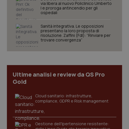
via libera al nuovo Policlinico Umberto
I e proroga antincendio per gli
ospedali
Sanità integrativa. Le opposizioni
Necessari
Statistici
Marketing
presentano la loro proposta di
risoluzione. Zaffini (FdI): “Rinviare per
trovare convergenza”
I cookie necessari contribuiscono a rendere fruibile il
sito web abilitandone funzionalità di base quali la
navigazione sulle pagine e l'accesso alle aree
protette del sito. Il sito web non è in grado di
funzionare correttamente senza questi cookie.
Nome
Fornitore
/
Dominio
Scaden
Ultime analisi e review da QS Pro
VISITOR_PRIVACY_METADATA
5 mesi
YouTube
settim
.youtube.com
Gold
Cloud sanitario: infrastrutture,
compliance, GDPR e Risk management
Gestione dell'Ipertensione resistente:
dalle Linee Guida alle terapie innovative