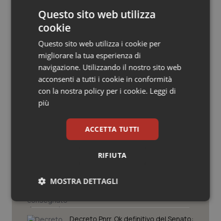
Salute orale & impianti
Questo sito web utilizza
cookie
Sangue & coagulazione
Questo sito web utilizza i cookie per
migliorare la tua esperienza di
Tiroide
navigazione. Utilizzando il nostro sito web
Potrebbe interessarti in
acconsenti a tutti i cookie in conformità
Governo e Parlamento
Tumore al seno
con la nostra policy per i cookie.
Leggi di
più
Tumore ovarico
Caldo. Ministero: oltre 1.700 chiamate
al numero 1500 dal 22 giugno.
ACCETTA TUTTI
Proseguono monitoraggi e campagna
Tumori del Polmone & Testa Collo
informativa
RIFIUTA
Tumori gastrointestinali
Covid. Conte in Commissione: “Ho
consegnato documento anonimo su
mascherine contraffatte in Procura.
MOSTRA DETTAGLI
Diffido Palazzo Chigi dal pagare 100
Ulcera & Reflusso
milioni a Jc Electronics”
Necessari
Statistici
Marketing
Vaccini
Decreto Pnrr. Ok definitivo del Senato: