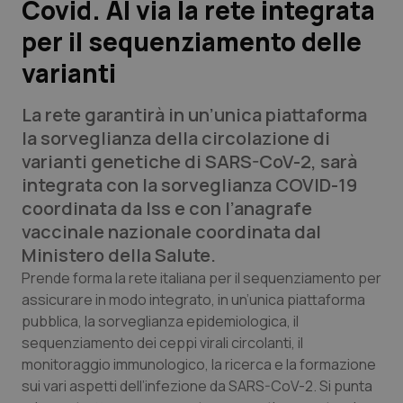
Covid. Al via la rete integrata
per il sequenziamento delle
Scienza e Farmaci
varianti
Studi e Analisi
La rete garantirà in un’unica piattaforma
Lettere al direttore
la sorveglianza della circolazione di
varianti genetiche di SARS-CoV-2, sarà
Edizioni Regionali
integrata con la sorveglianza COVID-19
coordinata da Iss e con l’anagrafe
QS Pro
vaccinale nazionale coordinata dal
Ministero della Salute.
Professionisti Sanitari.AI
Prende forma la rete italiana per il sequenziamento per
assicurare in modo integrato, in un’unica piattaforma
pubblica, la sorveglianza epidemiologica, il
Abruzzo
QS Pro Gold
sequenziamento dei ceppi virali circolanti, il
QS Club
Newsletter
monitoraggio immunologico, la ricerca e la formazione
Basilicata
Artrite & artrosi
sui vari aspetti dell’infezione da SARS-CoV-2. Si punta