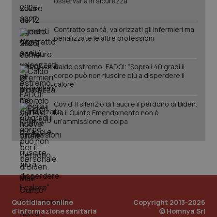
osservarla in sicurezza
Contratto sanità, valorizzati gli infermieri ma
penalizzate le altre professioni
Caldo estremo, FADOI: “Sopra i 40 gradi il
corpo può non riuscire più a disperdere il
calore”
Covid. Il silenzio di Fauci e il perdono di Biden.
PHPSESSID
Sessio
PHP.net
Ma il Quinto Emendamento non è
www.quotidianosanita.it
un’ammissione di colpa
Quotidiano online
Copyright 2013-2026
d'informazione sanitaria
© Homnya Srl