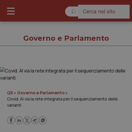
Giovedì 6 Agosto 2026
Governo e Parlamento
Governo e Parlamento
Cronache
QS
»
Governo e Parlamento
»
Covid. Al via la rete integrata per il sequenziamento delle
Governo e Parlamento
varianti
Regioni e Asl
Lavoro e Professioni