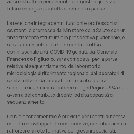
ad una struttura permanente per gestire questa e le
Calabria
Asma & BPCO
future emergenze infettive nel nostro paese.
Campania
Car-T
La rete, che integra centri, funzioni e professionisti
esistenti, è promossa dal Ministero della Salute con un
Emilia-Romagna
Colesterolo & coronaropatie
finanziamento strutturale in prospettiva pluriennale, e
si sviluppa in collaborazione con la struttura
Friuli Venezia Giulia
Dermatite Atopica
commissariale anti-COVID-19 guidata dal Generale
Francesco Figliuolo
; sarà composta, per la parte
relativa al sequenziamento, dai laboratori di
Lazio
Diabete & glucometri
microbiologia di riferimento regionale, dai laboratori di
sanità militare, dai laboratori di microbiologia a
Liguria
Disturbi dell’umore
supporto identificati all’interno di ogni Regione/PA e si
avvarrà del contributo di centri ad alta capacità di
Lombardia
Dolore
sequenziamento.
Marche
Donna & Salute
Un ruolo fondamentale è previsto per i centri di ricerca,
che oltre a sviluppare le conoscenze, contribuiranno a
Molise
Epatiti
rafforzare la rete formativa per giovani specialisti.