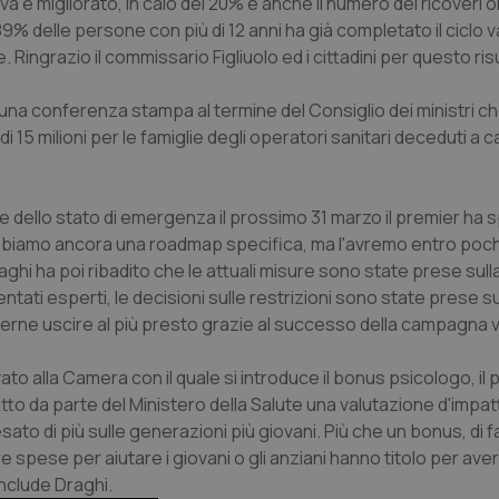
va è migliorato, in calo del 20% e anche il numero dei ricoveri or
% delle persone con più di 12 anni ha già completato il ciclo 
se. Ringrazio il commissario Figliuolo ed i cittadini per questo ris
 una conferenza stampa al termine del Consiglio dei ministri c
 15 milioni per le famiglie degli operatori sanitari deceduti a 
dere dello stato di emergenza il prossimo 31 marzo il premier ha 
n abbiamo ancora una roadmap specifica, ma l'avremo entro pochi
aghi ha poi ribadito che le attuali misure sono state prese sull
entati esperti, le decisioni sulle restrizioni sono state prese s
volerne uscire al più presto grazie al successo della campagna v
o alla Camera con il quale si introduce il bonus psicologo, il 
to da parte del Ministero della Salute una valutazione d'impat
to di più sulle generazioni più giovani. Più che un bonus, di f
e spese per aiutare i giovani o gli anziani hanno titolo per aver
nclude Draghi.