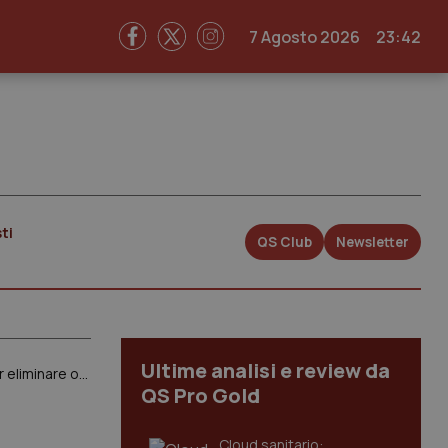
7 Agosto 2026
23:42
ti
QS Club
Newsletter
Ultime analisi e review da
Covid. Draghi: “Voglio eliminare le restrizioni il più presto possibile. Nei prossimi giorni una roadmap per eliminare ogni incertezza”. E sul bonus psicologo: “Più che un bonus è un ristoro”
QS Pro Gold
Cloud sanitario: