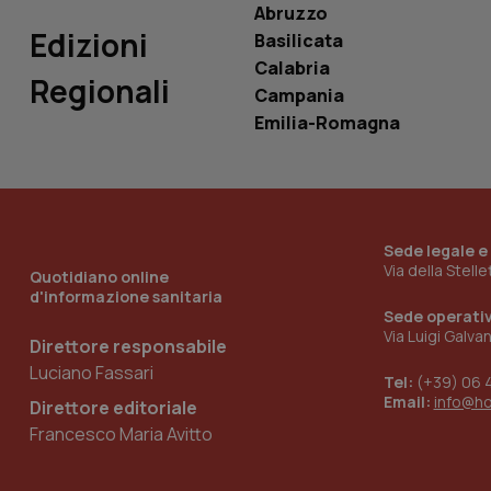
Abruzzo
_ga_0VMQEQKQ1N
Edizioni
Basilicata
Calabria
Regionali
__Secure-YNID
Campania
Emilia-Romagna
YSC
__Secure-
ROLLOUT_TOKEN
Sede legale e
Via della Stell
Quotidiano online
tracking-sites-
d'informazione sanitaria
ironfish-tracking-
Sede operati
named-enable
Via Luigi Galva
Direttore responsabile
Luciano Fassari
Tel:
(+39) 06 
Email:
info@h
Direttore editoriale
Francesco Maria Avitto