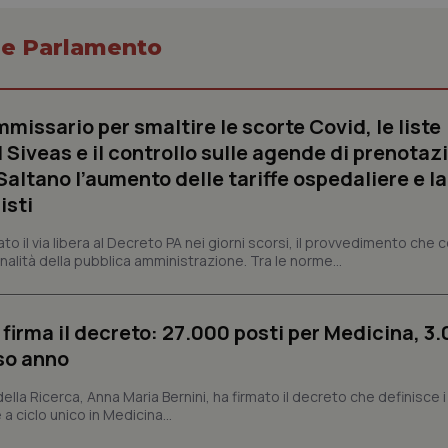
o e Parlamento
Necessari
Statistici
Marketing
missario per smaltire le scorte Covid, le liste
tribuiscono a rendere fruibile il sito web abilitandone funzionalità di base quali la nav
 Siveas e il controllo sulle agende di prenotaz
protette del sito. Il sito web non è in grado di funzionare correttamente senza questi coo
altano l’aumento delle tariffe ospedaliere e la
Fornitore
/
Dominio
Scadenza
Descrizione
isti
METADATA
5 mesi 4
Questo cookie viene utilizzato p
YouTube
settimane
scelte di consenso e privacy dell'
.youtube.com
interazione con il sito. Registra i
dato il via libera al Decreto PA nei giorni scorsi, il provvedimento che
del visitatore riguardo a varie pol
nalità della pubblica amministrazione. Tra le norme...
impostazioni sulla privacy, garan
preferenze siano onorate nelle se
nt
5 mesi 3
Questo cookie viene utilizzato da
CookieScript
settimane
Script.com per ricordare le pref
www.quotidianosanita.it
 firma il decreto: 27.000 posti per Medicina, 3.
sui cookie dei visitatori. È neces
dei cookie di Cookie-Script.com 
rso anno
correttamente.
ish-
www.quotidianosanita.it
4
Questo cookie è impostato dall'a
 della Ricerca, Anna Maria Bernini, ha firmato il decreto che definisce i
settimane
abilitare il sistema di tracking a
 a ciclo unico in Medicina...
2 giorni
ish-
www.quotidianosanita.it
4
Questo cookie è impostato dall'a