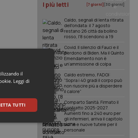
I più letti
[7 giorni]
[30 giorni]
Caldo, segnali di lenta ritirata
dell'ondata: il 7 agosto
restano 26 città da bollino
rosso, l'8 scendono a 19
Covid. Il silenzio di Fauci e il
perdono di Biden. Ma il Quinto
Emendamento non è
un’ammissione di colpa
ilizzando il
Caldo estremo, FADOI:
“Sopra i 40 gradi il corpo può
cookie.
Leggi di
non riuscire più a disperdere
il calore”
Comparto Sanità. Firmato il
ETTA TUTTI
contratto 2025-2027.
Aumenti fino a 240 euro per
gli infermieri, arriva il capitolo
keting
sull'IA e nuove tutele per il
personale