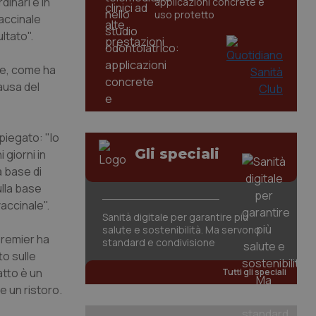
dinari è in
applicazioni concrete e
uso protetto
vaccinale
ultato".
he, come ha
causa del
spiegato: "Io
Gli speciali
 giorni in
a base di
ulla base
accinale".
Sanità digitale per garantire più
salute e sostenibilità. Ma servono
premier ha
standard e condivisione
to sulle
atto è un
Tutti gli speciali
e un ristoro.