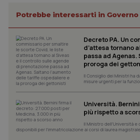
Potrebbe interessarti in Govern
Decreto PA. Un com
I cookie necessari con
d’attesa tornano al
e l'accesso alle aree 
passa ad Agenas. S
Nome
proroga dei getton
VISITOR_PRIVACY_
Il Consiglio dei Ministri ha 
misure urgenti per la funzio
CookieScriptConse
Università. Bernini
più rispetto a sco
tracking-sites-ironf
Il Ministro dell'Università e
tracking-enable
disponibili per l'immatricolazione ai corsi di laurea magistrale
tracking-sites-ironf