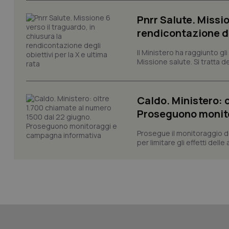
session-id
Pnrr Salute. Missio
_ga
rendicontazione deg
Il Ministero ha raggiunto gl
Missione salute. Si tratta dei
Caldo. Ministero: 
PHPSESSID
Proseguono monit
Prosegue il monitoraggio de
per limitare gli effetti dell
_ga_KM60CM4NPH
Nome
Nome
VISITOR_INFO1_LIV