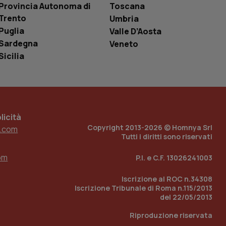
i Youtube incorporati
Provincia Autonoma di
Toscana
tics per mantenere
tore del sito web sta
Trento
Umbria
ell'interfaccia di
Puglia
Valle D’Aosta
 tenere traccia
Sardegna
Veneto
i Youtube incorporati
tore del sito web sta
Sicilia
ell'interfaccia di
 tenere traccia
r la gestione
one dell’esperienza
icità
Copyright 2013-2026 © Homnya Srl
.com
e per abilitare il
Tutti i diritti sono riservati
loggato con identity
om
P.I. e C.F. 13026241003
Iscrizione al ROC n.34308
Iscrizione Tribunale di Roma n.115/2013
del 22/05/2013
Riproduzione riservata