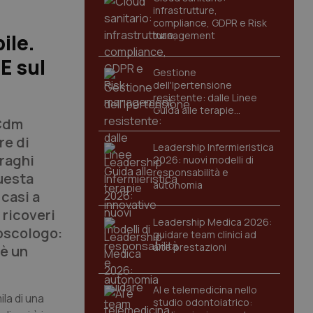
infrastrutture,
compliance, GDPR e Risk
management
ile.
E sul
Gestione
dell'Ipertensione
resistente: dalle Linee
Guida alle terapie
 Cdm
innovative
re di
Leadership Infermieristica
Draghi
2026: nuovi modelli di
responsabilità e
uesta
autonomia
 casi a
 ricoveri
Leadership Medica 2026:
 pscologo:
guidare team clinici ad
alte prestazioni
 è un
AI e telemedicina nello
ila di una
studio odontoiatrico: