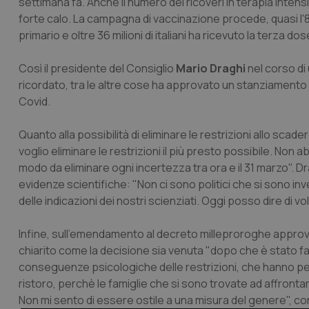
settimana fa. Anche il numero dei ricoveri in terapia intensi
forte calo. La campagna di vaccinazione procede, quasi l'89
primario e oltre 36 milioni di italiani ha ricevuto la terza do
Così il presidente del Consiglio
Mario Draghi
nel corso di
ricordato, tra le altre cose ha approvato un stanziamento di
Covid.
Quanto alla possibilità di eliminare le restrizioni allo sca
voglio eliminare le restrizioni il più presto possibile. No
modo da eliminare ogni incertezza tra ora e il 31 marzo". Dr
evidenze scientifiche: "Non ci sono politici che si sono inv
delle indicazioni dei nostri scienziati. Oggi posso dire di 
Infine, sull'emendamento al decreto milleproroghe approvat
chiarito come la decisione sia venuta "dopo che è stato fat
conseguenze psicologiche delle restrizioni, che hanno pesa
ristoro, perchè le famiglie che si sono trovate ad affrontar
Non mi sento di essere ostile a una misura del genere", co