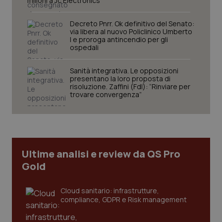
milioni a Jc Electronics”
Decreto Pnrr. Ok definitivo del Senato:
via libera al nuovo Policlinico Umberto
I e proroga antincendio per gli
ospedali
Necessari
Statistici
Marketing
Sanità integrativa. Le opposizioni
presentano la loro proposta di
I cookie necessari contribuiscono a rendere fruibile il
risoluzione. Zaffini (FdI): “Rinviare per
sito web abilitandone funzionalità di base quali la
trovare convergenza”
navigazione sulle pagine e l'accesso alle aree
protette del sito. Il sito web non è in grado di
funzionare correttamente senza questi cookie.
Nome
Fornitore
/
Dominio
Scaden
VISITOR_PRIVACY_METADATA
5 mesi
YouTube
settim
.youtube.com
Ultime analisi e review da QS Pro
Gold
Cloud sanitario: infrastrutture,
compliance, GDPR e Risk management