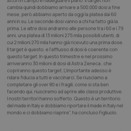
attori in campo e riadeguare il piano. il target non
Valle D’Aosta
Oncodermatologia
cambia quindi dobbiamo arrivare a 500.000 dosi a fine
mese, però abbiamo aperto da oggi la platea dai 60
Veneto
Oncoematologia
anni in su. Le seconde dosi vanno a chi ha fatto già la
prima. Le altre dosi andranno alle persone tra i 60 e i 79
Oncologia & Nutrizione
anni, una platea di 13 milioni 275 mila possibili utenti, di
cui 2 milioni 270 mila hanno già ricevuto una prima dose.
Psoriasi & pelle
Il target è questo, e l'afflusso di dosi è coerente con
questo target. In questo trimestre e nel prossimo
Quotidiano Cardiologia
arriveranno 30 milioni di dosi di Astra Zeneca , che
copriranno questo target. L'importante adesso è
Quotidiano Chirurgia
ridare fiducia a tutti e vaccinarci. Se riusciamo a
completare gli over 80 e i fragili, come si sta ben
facendo qui, riusciremo ad aprire alle classi produttive.
Quotidiano Oncologia
I nostri territori hanno sofferto. Questo è un territorio
del made in Italy e dobbiamo riportare il made in Italy nel
Quotidiano Pediatria
mondo e ci dobbiamo riaprire", ha concluso Figliuolo.
Rene & patologie urogenitali