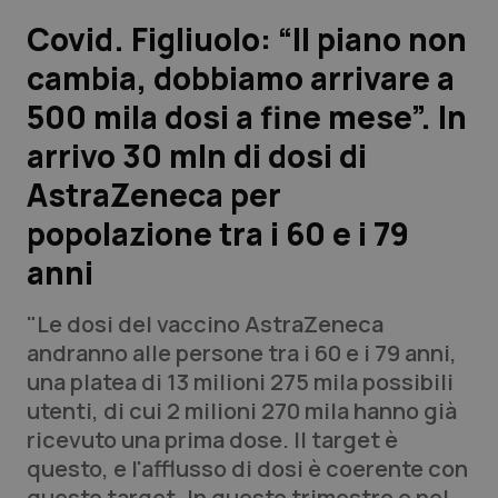
Covid. Figliuolo: “Il piano non
Scienza e Farmaci
cambia, dobbiamo arrivare a
500 mila dosi a fine mese”. In
Studi e Analisi
arrivo 30 mln di dosi di
Lettere al direttore
AstraZeneca per
Edizioni Regionali
popolazione tra i 60 e i 79
anni
QS Pro
"Le dosi del vaccino AstraZeneca
Professionisti Sanitari.AI
andranno alle persone tra i 60 e i 79 anni,
una platea di 13 milioni 275 mila possibili
Abruzzo
QS Pro Gold
utenti, di cui 2 milioni 270 mila hanno già
ricevuto una prima dose. Il target è
QS Club
Newsletter
Basilicata
Artrite & artrosi
questo, e l'afflusso di dosi è coerente con
questo target. In questo trimestre e nel