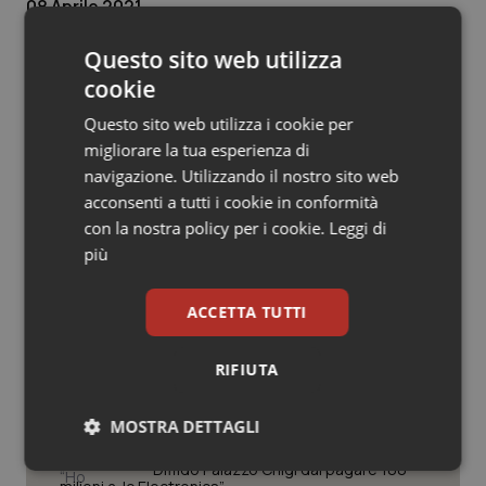
08 Aprile 2021
Salute orale & impianti
© Riproduzione riservata
Questo sito web utilizza
Sangue & coagulazione
cookie
Questo sito web utilizza i cookie per
Tiroide
migliorare la tua esperienza di
navigazione. Utilizzando il nostro sito web
Tumore al seno
acconsenti a tutti i cookie in conformità
Potrebbe interessarti in
con la nostra policy per i cookie.
Leggi di
Governo e Parlamento
Tumore ovarico
più
Tumori del Polmone & Testa Collo
ACCETTA TUTTI
Caldo. Ministero: oltre 1.700 chiamate
al numero 1500 dal 22 giugno.
Proseguono monitoraggi e campagna
Tumori gastrointestinali
informativa
RIFIUTA
Ulcera & Reflusso
Covid. Conte in Commissione: “Ho
MOSTRA DETTAGLI
consegnato documento anonimo su
mascherine contraffatte in Procura.
Diffido Palazzo Chigi dal pagare 100
Necessari
Statistici
Marketing
Vaccini