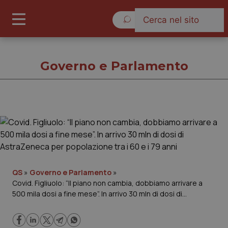
Giovedì 6 Agosto 2026
Governo e Parlamento
Governo e Parlamento
Cronache
Governo e Parlamento
QS
»
Governo e Parlamento
»
Covid. Figliuolo: “Il piano non cambia, dobbiamo arrivare a
500 mila dosi a fine mese”. In arrivo 30 mln di dosi di
Regioni e Asl
AstraZeneca per popolazione tra i 60 e i 79 anni
Lavoro e Professioni