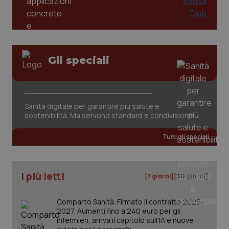
tracking-sites-ironfish-
www.quotidianosanita.it
4
session-id
settim
2 gior
Gli speciali
_ga
1 anno
Google LLC
Sanità digitale per garantire più salute e
mes
.quotidianosanita.it
sostenibilità. Ma servono standard e condivisione
Tutti gli speciali
I più letti
[7 giorni]
[30 giorni]
Comparto Sanità. Firmato il contratto 2025-
2027. Aumenti fino a 240 euro per gli
infermieri, arriva il capitolo sull'IA e nuove