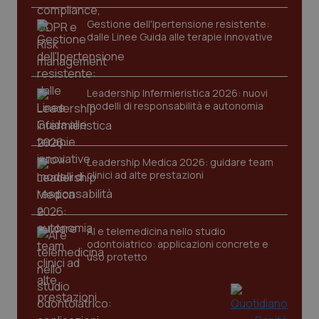
Gestione dell'Ipertensione resistente:
dalle Linee Guida alle terapie innovative
Leadership Infermieristica 2026: nuovi
modelli di responsabilità e autonomia
CookieScriptConsent
5 mesi
CookieScript
settim
www.quotidianosanita.it
Leadership Medica 2026: guidare team
clinici ad alte prestazioni
AI e telemedicina nello studio
odontoiatrico: applicazioni concrete e
uso protetto
tracking-sites-ironfish-
www.quotidianosanita.it
4
tracking-enable
settim
2 gior