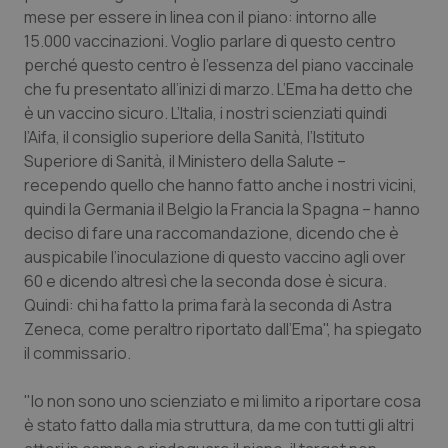
mese per essere in linea con il piano: intorno alle
Piemonte
HIV
15.000 vaccinazioni. Voglio parlare di questo centro
perché questo centro è l’essenza del piano vaccinale
Provincia Autonoma di Bolzano
Infezioni & Febbre
che fu presentato all’inizi di marzo. L’Ema ha detto che
è un vaccino sicuro. L’Italia, i nostri scienziati quindi
l’Aifa, il consiglio superiore della Sanità, l’Istituto
Provincia Autonoma di Trento
Ipertensione & Scompenso
Superiore di Sanità, il Ministero della Salute –
recependo quello che hanno fatto anche i nostri vicini,
Puglia
Malattie rare
quindi la Germania il Belgio la Francia la Spagna – hanno
deciso di fare una raccomandazione, dicendo che è
Sardegna
Malattia di Crohn & Rettocolite Ulcerosa
auspicabile l’inoculazione di questo vaccino agli over
60 e dicendo altresì che la seconda dose è sicura.
Sicilia
Neuroscienze & patologie neurodegenerative
Quindi: chi ha fatto la prima farà la seconda di Astra
Zeneca, come peraltro riportato dall’Ema", ha spiegato
Toscana
Obesità
il commissario.
Umbria
Oftalmologia
"Io non sono uno scienziato e mi limito a riportare cosa
è stato fatto dalla mia struttura, da me con tutti gli altri