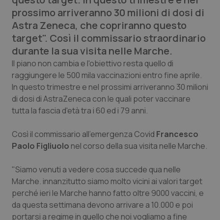
Calabria
Asma & BPCO
prossimo arriveranno 30 milioni di dosi di
Astra Zeneca, che copriranno questo
Campania
Car-T
target". Così il commissario straordinario
durante la sua visita nelle Marche.
Emilia-Romagna
Colesterolo & coronaropatie
Il piano non cambia e l'obiettivo resta quello di
raggiungere le 500 mila vaccinazioni entro fine aprile.
Friuli Venezia Giulia
Dermatite Atopica
In questo trimestre e nel prossimi arriveranno 30 milioni
di dosi di AstraZeneca con le quali poter vaccinare
Lazio
Diabete & glucometri
tutta la fascia d'età tra i 60 ed i 79 anni.
Così il commissario all'emergenza Covid
Francesco
Liguria
Disturbi dell’umore
Paolo Figliuolo
nel corso della sua visita nelle Marche.
Lombardia
Dolore
"Siamo venuti a vedere cosa succede qua nelle
Marche. innanzitutto siamo molto vicini ai valori target
Marche
Donna & Salute
perché ieri le Marche hanno fatto oltre 9000 vaccini, e
da questa settimana devono arrivare a 10.000 e poi
Molise
Epatiti
portarsi a regime in quello che noi vogliamo a fine