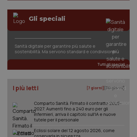
Gli speciali
Sanità digitale per garantire più salute e
tracking-sites-ironfish-
www.quotidianosanita.it
4
sostenibilità. Ma servono standard e condivisione
tracking-enable
settim
2 gior
Tutti gli speciali
tracking-sites-ironfish-
www.quotidianosanita.it
4
I più letti
[7 giorni]
[30 giorni]
session-id
settim
2 gior
Comparto Sanità. Firmato il contratto 2025-
2027. Aumenti fino a 240 euro per gli
infermieri, arriva il capitolo sull'IA e nuove
_ga
tutele per il personale
1 anno
Google LLC
mes
.quotidianosanita.it
Eclissi solare del 12 agosto 2026, come
osservarla in sicurezza