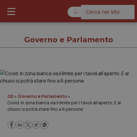
Giovedì 6 Agosto 2026
Governo e Parlamento
Governo e Parlamento
Cronache
QS
»
Governo e Parlamento
»
Covid. In zona bianca via il limite per i tavoli all’aperto. E al
Governo e Parlamento
chiuso si potrà stare fino a 6 persone
Regioni e Asl
Lavoro e Professioni