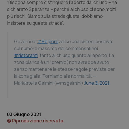
“Bisogna sempre distinguere l'aperto dal chiuso – ha
dichiarato Speranza – perché al chiuso ci sono molti
Piemonte
HIV
più rischi. Siamo sulla strada giusta, dobbiamo
insistere su questa strada”.
Provincia Autonoma di Bolzano
Infezioni & Febbre
Provincia Autonoma di Trento
Ipertensione & Scompenso
Governo e
#Regioni
verso una sintesi positiva
sul numero massimo dei commensali nei
Puglia
Malattie rare
#ristoranti
, tanto al chiuso quanto all’aperto. La
zona bianca è un “premio”, non avrebbe avuto
senso mantenere le stesse regole previste per
Sardegna
Malattia di Crohn & Rettocolite Ulcerosa
la zona gialla. Torniamo alla normalità.
—
Mariastella Gelmini (@msgelmini)
June 3, 2021
Sicilia
Neuroscienze & patologie neurodegenerative
Toscana
Obesità
03 Giugno 2021
Umbria
Oftalmologia
© Riproduzione riservata