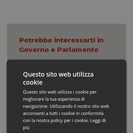
Valle D’Aosta
Oncodermatologia
Veneto
Oncoematologia
Oncologia & Nutrizione
Potrebbe interessarti in
Psoriasi & pelle
Governo e Parlamento
Quotidiano Cardiologia
Caldo. Ministero: oltre 1.700 chiamate
Questo sito web utilizza
al numero 1500 dal 22 giugno.
Quotidiano Chirurgia
Proseguono monitoraggi e campagna
cookie
informativa
Questo sito web utilizza i cookie per
Quotidiano Oncologia
Decreto Pnrr. Ok definitivo del Senato:
migliorare la tua esperienza di
via libera al nuovo Policlinico Umberto
navigazione. Utilizzando il nostro sito web
I e proroga antincendio per gli
Quotidiano Pediatria
ospedali
acconsenti a tutti i cookie in conformità
con la nostra policy per i cookie.
Leggi di
Rene & patologie urogenitali
Sanità integrativa. Le opposizioni
più
presentano la loro proposta di