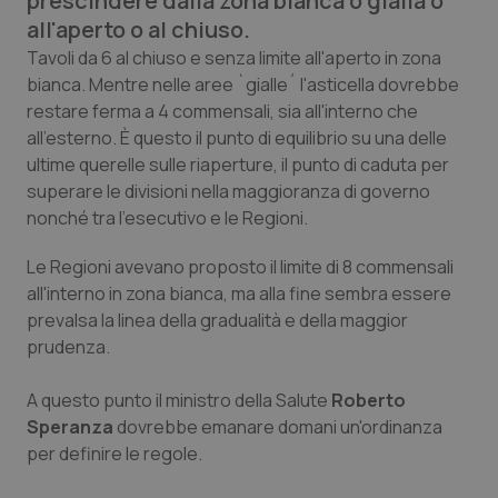
prescindere dalla zona bianca o gialla o
Calabria
Asma & BPCO
all'aperto o al chiuso.
Tavoli da 6 al chiuso e senza limite all'aperto in zona
Campania
Car-T
bianca. Mentre nelle aree `gialle´ l'asticella dovrebbe
restare ferma a 4 commensali, sia all'interno che
Emilia-Romagna
Colesterolo & coronaropatie
all'esterno. È questo il punto di equilibrio su una delle
ultime querelle sulle riaperture, il punto di caduta per
Friuli Venezia Giulia
Dermatite Atopica
superare le divisioni nella maggioranza di governo
nonché tra l'esecutivo e le Regioni.
Lazio
Diabete & glucometri
Le Regioni avevano proposto il limite di 8 commensali
all'interno in zona bianca, ma alla fine sembra essere
Liguria
Disturbi dell’umore
prevalsa la linea della gradualità e della maggior
prudenza.
Lombardia
Dolore
A questo punto il ministro della Salute
Roberto
Marche
Donna & Salute
Speranza
dovrebbe emanare domani un'ordinanza
per definire le regole.
Molise
Epatiti