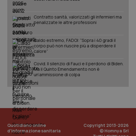
Contratto sanità, valorizzati gli infermieri ma
penalizzate le altre professioni
Caldo estremo, FADOI: “Sopra i 40 gradi il
corpo può non riuscire più a disperdere il
calore”
Covid. Il silenzio di Fauci e il perdono di Biden.
Ma il Quinto Emendamento non è
un’ammissione di colpa
Quotidiano online
Copyright 2013-2026
d'informazione sanitaria
© Homnya Srl
PHPSESSID
Sessio
PHP.net