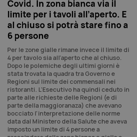
Covid. In zona bianca via il
limite per i tavoli all’aperto. E
Scienza e Farmaci
al chiuso si potrà stare fino a
Studi e Analisi
6 persone
Lettere al direttore
Per le zone gialle rimane invece il limite di
4 per tavolo sia all'aperto che al chiuso.
Edizioni Regionali
Dopo le polemiche degli ultimi giorni è
stata trovata la quadra tra Governo e
QS Pro
Regioni sul limite dei commensali nei
ristoranti. L'Esecutivo ha quindi ceduto in
Professionisti Sanitari.AI
parte alle richieste delle Regioni (e di
parte della maggioranaza) che avevano
Abruzzo
QS Pro Gold
bocciato l'interpretazione delle norme
data dal Ministero della Salute che aveva
QS Club
Newsletter
Basilicata
Artrite & artrosi
imposto un limite di 4 persone a