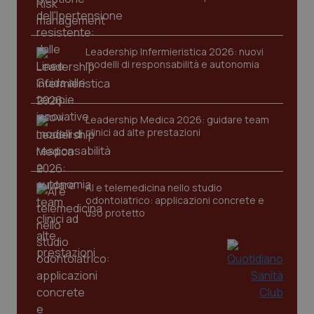
Nome
Fornitore
/
Dominio
Scaden
VISITOR_PRIVACY_METADATA
5 mesi
YouTube
settim
.youtube.com
Leadership Infermieristica 2026: nuovi
modelli di responsabilità e autonomia
Leadership Medica 2026: guidare team
clinici ad alte prestazioni
AI e telemedicina nello studio
odontoiatrico: applicazioni concrete e
uso protetto
CookieScriptConsent
5 mesi
CookieScript
settim
www.quotidianosanita.it