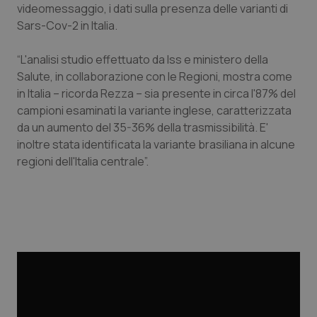
videomessaggio, i dati sulla presenza delle varianti di
Calabria
Asma & BPCO
Sars-Cov-2 in Italia.
Campania
Car-T
“L'analisi studio effettuato da Iss e ministero della
Salute, in collaborazione con le Regioni, mostra come
Emilia-Romagna
Colesterolo & coronaropatie
in Italia – ricorda Rezza – sia presente in circa l'87% del
campioni esaminati la variante inglese, caratterizzata
Friuli Venezia Giulia
Dermatite Atopica
da un aumento del 35-36% della trasmissibilità. E'
inoltre stata identificata la variante brasiliana in alcune
Lazio
Diabete & glucometri
regioni dell'Italia centrale”.
Liguria
Disturbi dell’umore
Lombardia
Dolore
Marche
Donna & Salute
Molise
Epatiti