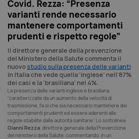
Covid. Rezza: “Presenza
varianti rende necessario
Scienza e Farmaci
mantenere comportamenti
Studi e Analisi
prudenti e rispetto regole”
Lettere al direttore
Il direttore generale della prevenzione
del Ministero della Salute commenta il
Edizioni Regionali
nuovo
studio sulla presenza delle varianti
in Italia che vede quella ‘inglese’ nell’87%
QS Pro
dei casi e la ‘brasiliana’ nel 4%.
La presenza delle varianti inglese e brasiliana,
Professionisti Sanitari.AI
“caratterizzate da un aumento della velocità di
trasmissione, fa sì che sia necessario mantenere dei
Abruzzo
QS Pro Gold
comportamenti prudenti ed essere aderenti alle
regole stabilite dalle autorità sanitarie”. Lo sottolinea
QS Club
Newsletter
Basilicata
Artrite & artrosi
Gianni Rezza
, direttore generale della Prevenzione
del ministero della Salute, commentando, in un