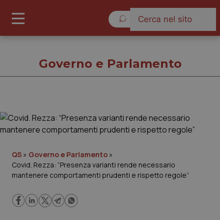
Sabato 8 Agosto 2026
Governo e Parlamento
Governo e Parlamento
Cronache
QS
»
Governo e Parlamento
»
Covid. Rezza: “Presenza varianti rende necessario
Governo e Parlamento
mantenere comportamenti prudenti e rispetto regole”
Regioni e Asl
Lavoro e Professioni