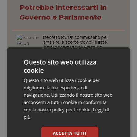
Valle D’Aosta
Oncodermatologia
Potrebbe interessarti in
Veneto
Oncoematologia
Governo e Parlamento
Oncologia & Nutrizione
Decreto PA. Un commissario per
smaltire le scorte Covid, le liste
d’attesa tornano al Siveas e il
Psoriasi & pelle
controllo sulle agende di
prenotazione passa ad Agenas. Saltano l’aumento
Questo sito web utilizza
delle tariffe ospedaliere e la proroga dei gettonisti
Quotidiano Cardiologia
cookie
Università. Bernini firma il decreto:
Quotidiano Chirurgia
Questo sito web utilizza i cookie per
27.000 posti per Medicina, 3.000 in
più rispetto a scorso anno
migliorare la tua esperienza di
navigazione. Utilizzando il nostro sito web
Quotidiano Oncologia
acconsenti a tutti i cookie in conformità
Pnrr Salute. Missione 6 verso il
con la nostra policy per i cookie.
Leggi di
traguardo, in chiusura la
Quotidiano Pediatria
rendicontazione degli obiettivi per la
più
X e ultima rata
Rene & patologie urogenitali
ACCETTA TUTTI
Caldo. Ministero: oltre 1.700 chiamate