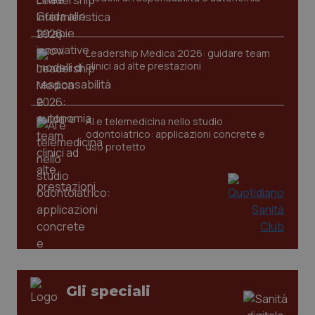
settim
.youtube.com
Leadership Medica 2026: guidare team
clinici ad alte prestazioni
AI e telemedicina nello studio
odontoiatrico: applicazioni concrete e
uso protetto
CookieScriptConsent
5 mesi
CookieScript
settim
www.quotidianosanita.it
Gli speciali