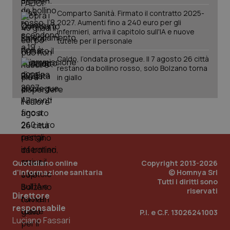
Comparto Sanità. Firmato il contratto 2025-
2027. Aumenti fino a 240 euro per gli
infermieri, arriva il capitolo sull'IA e nuove
tutele per il personale
Caldo, l’ondata prosegue. Il 7 agosto 26 città
restano da bollino rosso, solo Bolzano torna
in giallo
Quotidiano online
Copyright 2013-2026
d'informazione sanitaria
© Homnya Srl
Tutti i diritti sono
riservati
Direttore
PHPSESSID
Sessio
PHP.net
responsabile
P.I. e C.F. 13026241003
www.quotidianosanita.it
Luciano Fassari