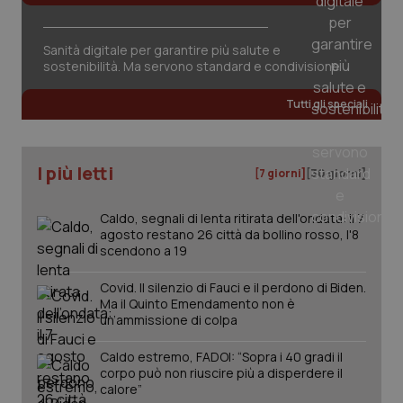
Sanità digitale per garantire più salute e
sostenibilità. Ma servono standard e condivisione
Tutti gli speciali
tracking-sites-ironfish-
www.quotidianosanita.it
4
tracking-enable
settim
2 gior
I più letti
[7 giorni]
[30 giorni]
tracking-sites-ironfish-
www.quotidianosanita.it
4
Caldo, segnali di lenta ritirata dell'ondata: il 7
session-id
settim
2 gior
agosto restano 26 città da bollino rosso, l'8
scendono a 19
Covid. Il silenzio di Fauci e il perdono di Biden.
Ma il Quinto Emendamento non è
_ga
1 anno
Google LLC
un’ammissione di colpa
mes
.quotidianosanita.it
Caldo estremo, FADOI: “Sopra i 40 gradi il
corpo può non riuscire più a disperdere il
calore”