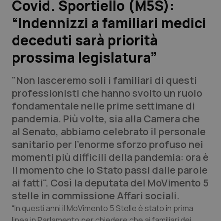
Covid. Sportiello (M5S):
“Indennizzi a familiari medici
Scienza e Farmaci
deceduti sarà priorità
Studi e Analisi
prossima legislatura”
Lettere al direttore
"Non lasceremo soli i familiari di questi
professionisti che hanno svolto un ruolo
Edizioni Regionali
fondamentale nelle prime settimane di
pandemia. Più volte, sia alla Camera che
QS Pro
al Senato, abbiamo celebrato il personale
sanitario per l'enorme sforzo profuso nei
Professionisti Sanitari.AI
momenti più difficili della pandemia: ora è
il momento che lo Stato passi dalle parole
Abruzzo
QS Pro Gold
ai fatti". Così la deputata del MoVimento 5
stelle in commissione Affari sociali.
QS Club
Newsletter
Basilicata
Artrite & artrosi
“In questi anni il MoVimento 5 Stelle è stato in prima
linea in Parlamento per chiedere che ai familiari dei