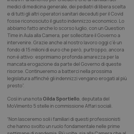
Calabria
Asma & BPCO
medici di medicina generale, dei pediatri di libera scelta
e di tutti gli altri operatori sanitari deceduti per il Covid
Campania
Car-T
fosse riconosciuto il giusto indennizzo economico. Lo
abbiamo fatto anche lo scorso luglio, con un Question
Time in Aula alla Camera, per sollecitare il Governo a
Emilia-Romagna
Colesterolo & coronaropatie
intervenire. Grazie anche al nostro lavoro oggi c’è un
fondo di 15 milioni di euro che però, purtroppo, ancora
Friuli Venezia Giulia
Dermatite Atopica
non é attivo: esprimiamo profonda amarezza per la
mancata erogazione da parte del Governo di queste
Lazio
Diabete & glucometri
risorse. Continueremo a batterci nella prossima
legislatura affinché gli indennizzi vengano erogati al più
Liguria
Disturbi dell’umore
presto”.
Lombardia
Dolore
Così in una nota
Gilda Sportiello
, deputata del
MoVimento 5 stelle in commissione Affari sociali.
Marche
Donna & Salute
“Non lasceremo soli i familiari di questi professionisti
che hanno svolto un ruolo fondamentale nelle prime
Molise
Epatiti
settimane di pandemia. Più volte, sia alla Camera che al