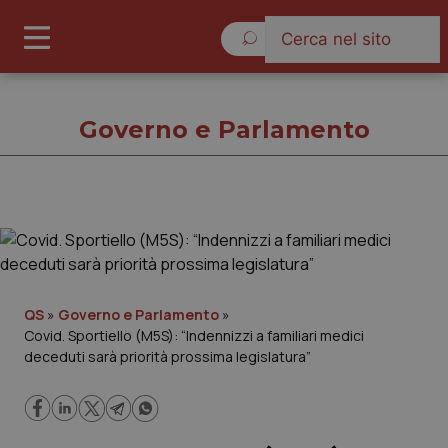
Sabato 8 Agosto 2026
Governo e Parlamento
Governo e Parlamento
Cronache
QS
»
Governo e Parlamento
»
Covid. Sportiello (M5S): “Indennizzi a familiari medici
Governo e Parlamento
deceduti sarà priorità prossima legislatura”
Regioni e Asl
Lavoro e Professioni