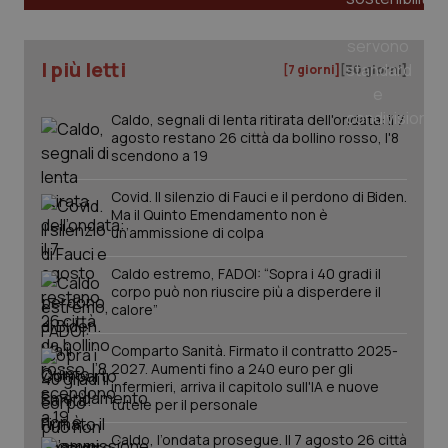
tracking-sites-ironfish-
www.quotidianosanita.it
4
I più letti
tracking-enable
[7 giorni]
[30 giorni]
settim
2 gior
Caldo, segnali di lenta ritirata dell'ondata: il 7
agosto restano 26 città da bollino rosso, l'8
scendono a 19
tracking-sites-ironfish-
www.quotidianosanita.it
4
session-id
settim
Covid. Il silenzio di Fauci e il perdono di Biden.
2 gior
Ma il Quinto Emendamento non è
un’ammissione di colpa
Caldo estremo, FADOI: “Sopra i 40 gradi il
_ga
1 anno
Google LLC
corpo può non riuscire più a disperdere il
mes
.quotidianosanita.it
calore”
Comparto Sanità. Firmato il contratto 2025-
2027. Aumenti fino a 240 euro per gli
infermieri, arriva il capitolo sull'IA e nuove
tutele per il personale
Caldo, l’ondata prosegue. Il 7 agosto 26 città