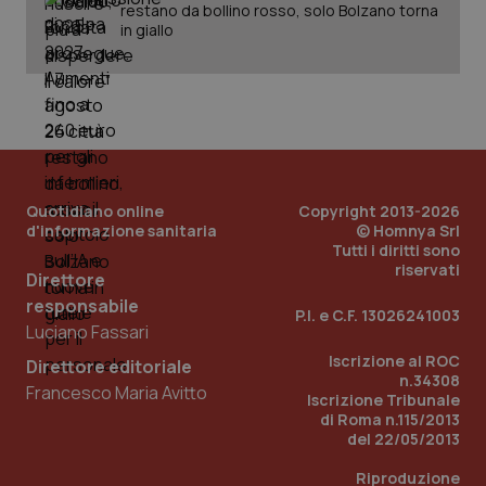
restano da bollino rosso, solo Bolzano torna
in giallo
Quotidiano online
Copyright 2013-2026
d'informazione sanitaria
© Homnya Srl
Tutti i diritti sono
riservati
Direttore
responsabile
P.I. e C.F. 13026241003
Luciano Fassari
Iscrizione al ROC
Direttore editoriale
PHPSESSID
Sessio
PHP.net
n.34308
www.quotidianosanita.it
Francesco Maria Avitto
Iscrizione Tribunale
di Roma n.115/2013
del 22/05/2013
Riproduzione