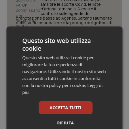
Valle D’Aosta
Oncodermatologia
smaltire le scorte Covid, le liste
d’attesa tornano al Siveas e il
controllo sulle agende di
Veneto
Oncoematologia
prenotazione passa ad Agenas. Saltano l’aumento
delle tariffe ospedaliere e la proroga dei gettonisti
Oncologia & Nutrizione
Università. Bernini firma il decreto:
Questo sito web utilizza
27.000 posti per Medicina, 3.000 in
Psoriasi & pelle
più rispetto a scorso anno
cookie
Questo sito web utilizza i cookie per
Quotidiano Cardiologia
Pnrr Salute. Missione 6 verso il
migliorare la tua esperienza di
traguardo, in chiusura la
navigazione. Utilizzando il nostro sito web
rendicontazione degli obiettivi per la
Quotidiano Chirurgia
X e ultima rata
acconsenti a tutti i cookie in conformità
con la nostra policy per i cookie.
Leggi di
Quotidiano Oncologia
Caldo. Ministero: oltre 1.700 chiamate
più
al numero 1500 dal 22 giugno.
Proseguono monitoraggi e campagna
informativa
Quotidiano Pediatria
ACCETTA TUTTI
Rene & patologie urogenitali
RIFIUTA