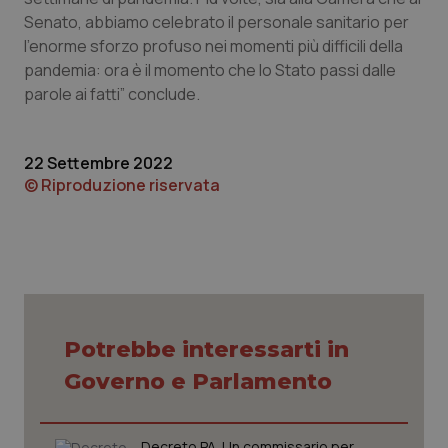
Senato, abbiamo celebrato il personale sanitario per
Piemonte
HIV
l’enorme sforzo profuso nei momenti più difficili della
pandemia: ora è il momento che lo Stato passi dalle
Provincia Autonoma di Bolzano
Infezioni & Febbre
parole ai fatti” conclude.
Provincia Autonoma di Trento
Ipertensione & Scompenso
22 Settembre 2022
© Riproduzione riservata
Puglia
Malattie rare
Sardegna
Malattia di Crohn & Rettocolite Ulcerosa
Sicilia
Neuroscienze & patologie neurodegenerative
Toscana
Obesità
Potrebbe interessarti in
Governo e Parlamento
Umbria
Oftalmologia
Decreto PA. Un commissario per