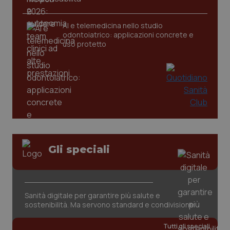
AI e telemedicina nello studio
odontoiatrico: applicazioni concrete e
uso protetto
CookieScriptConsent
5 mesi
CookieScript
settim
www.quotidianosanita.it
Gli speciali
Sanità digitale per garantire più salute e
sostenibilità. Ma servono standard e condivisione
Tutti gli speciali