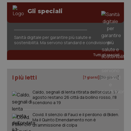
Gli speciali
tracking-sites-ironfish-
www.quotidianosanita.it
4
session-id
settim
2 gior
Sanità digitale per garantire più salute e
sostenibilità. Ma servono standard e condivisione
_ga
1 anno
Google LLC
mes
.quotidianosanita.it
Tutti gli speciali
I più letti
[7 giorni]
[30 giorni]
Caldo, segnali di lenta ritirata dell'ondata: il 7
agosto restano 26 città da bollino rosso, l'8
scendono a 19
Covid. Il silenzio di Fauci e il perdono di Biden.
Ma il Quinto Emendamento non è
un’ammissione di colpa