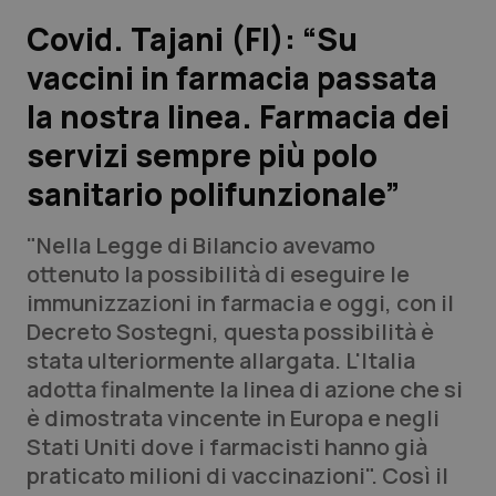
Covid. Tajani (FI): “Su
Scienza e Farmaci
vaccini in farmacia passata
la nostra linea. Farmacia dei
Studi e Analisi
servizi sempre più polo
Lettere al direttore
sanitario polifunzionale”
Edizioni Regionali
"Nella Legge di Bilancio avevamo
ottenuto la possibilità di eseguire le
QS Pro
immunizzazioni in farmacia e oggi, con il
Decreto Sostegni, questa possibilità è
Professionisti Sanitari.AI
stata ulteriormente allargata. L'Italia
adotta finalmente la linea di azione che si
Abruzzo
QS Pro Gold
è dimostrata vincente in Europa e negli
Stati Uniti dove i farmacisti hanno già
QS Club
Newsletter
Basilicata
Artrite & artrosi
praticato milioni di vaccinazioni". Così il