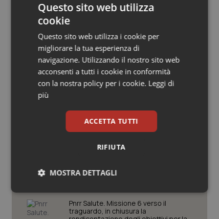
Questo sito web utilizza
Salute orale & impianti
cookie
Sangue & coagulazione
Questo sito web utilizza i cookie per
Potrebbe interessarti in
migliorare la tua esperienza di
navigazione. Utilizzando il nostro sito web
Tiroide
Governo e Parlamento
acconsenti a tutti i cookie in conformità
con la nostra policy per i cookie.
Leggi di
Tumore al seno
più
Decreto PA. Un commissario per
smaltire le scorte Covid, le liste
d’attesa tornano al Siveas e il
Tumore ovarico
controllo sulle agende di
ACCETTA TUTTI
prenotazione passa ad Agenas. Saltano l’aumento
delle tariffe ospedaliere e la proroga dei gettonisti
Tumori del Polmone & Testa Collo
RIFIUTA
Università. Bernini firma il decreto:
Tumori gastrointestinali
27.000 posti per Medicina, 3.000 in
MOSTRA DETTAGLI
più rispetto a scorso anno
Ulcera & Reflusso
Necessari
Statistici
Marketing
Pnrr Salute. Missione 6 verso il
traguardo, in chiusura la
Vaccini
rendicontazione degli obiettivi per la