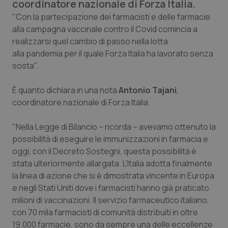
coordinatore nazionale di Forza Italia.
Calabria
Asma & BPCO
"Con la partecipazione dei farmacisti e delle farmacie
alla campagna vaccinale contro il Covid comincia a
Campania
Car-T
realizzarsi quel cambio di passo nella lotta
alla pandemia per il quale Forza Italia ha lavorato senza
Emilia-Romagna
Colesterolo & coronaropatie
sosta".
Friuli Venezia Giulia
Dermatite Atopica
È quanto dichiara in una nota
Antonio Tajani
,
coordinatore nazionale di Forza Italia.
Lazio
Diabete & glucometri
"Nella Legge di Bilancio – ricorda – avevamo ottenuto la
possibilità di eseguire le immunizzazioni in farmacia e
Liguria
Disturbi dell’umore
oggi, con il Decreto Sostegni, questa possibilità è
stata ulteriormente allargata. L'Italia adotta finalmente
Lombardia
Dolore
la linea di azione che si è dimostrata vincente in Europa
e negli Stati Uniti dove i farmacisti hanno già praticato
Marche
Donna & Salute
milioni di vaccinazioni. Il servizio farmaceutico italiano,
con 70 mila farmacisti di comunità distribuiti in oltre
Molise
Epatiti
19.000 farmacie, sono da sempre una delle eccellenze