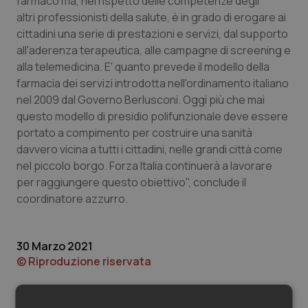
farmaco ma, nel rispetto delle competenze degli
Valle D’Aosta
Oncodermatologia
altri professionisti della salute, è in grado di erogare ai
cittadini una serie di prestazioni e servizi, dal supporto
Veneto
Oncoematologia
all'aderenza terapeutica, alle campagne di screening e
alla telemedicina. E' quanto prevede il modello della
Oncologia & Nutrizione
farmacia dei servizi introdotta nell'ordinamento italiano
nel 2009 dal Governo Berlusconi. Oggi più che mai
Psoriasi & pelle
questo modello di presidio polifunzionale deve essere
portato a compimento per costruire una sanità
Quotidiano Cardiologia
davvero vicina a tutti i cittadini, nelle grandi città come
nel piccolo borgo. Forza Italia continuerà a lavorare
Quotidiano Chirurgia
per raggiungere questo obiettivo", conclude il
coordinatore azzurro.
Quotidiano Oncologia
30 Marzo 2021
Quotidiano Pediatria
© Riproduzione riservata
Rene & patologie urogenitali