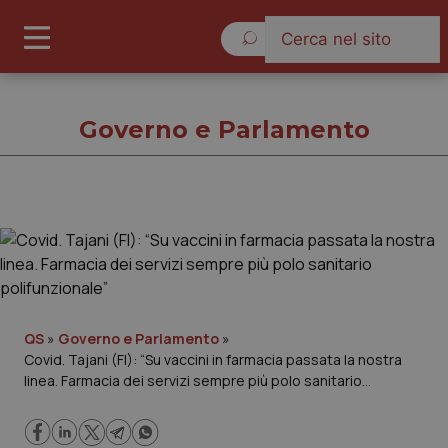
Domenica 9 Agosto 2026
Governo e Parlamento
Governo e Parlamento
Cronache
Governo e Parlamento
QS
»
Governo e Parlamento
»
Covid. Tajani (FI): “Su vaccini in farmacia passata la nostra
linea. Farmacia dei servizi sempre più polo sanitario
Regioni e Asl
polifunzionale”
Lavoro e Professioni