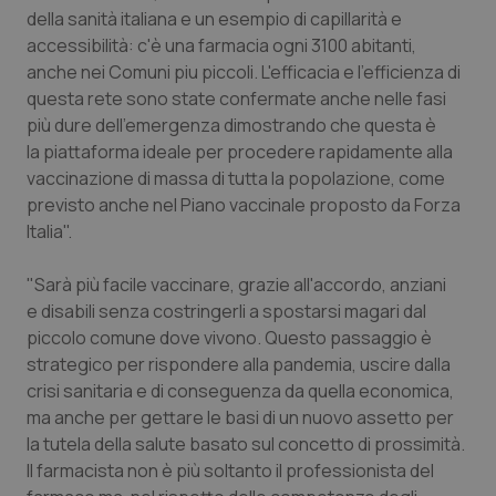
della sanità italiana e un esempio di capillarità e
Piemonte
HIV
accessibilità: c'è una farmacia ogni 3100 abitanti,
anche nei Comuni piu piccoli. L'efficacia e l'efficienza di
Provincia Autonoma di Bolzano
Infezioni & Febbre
questa rete sono state confermate anche nelle fasi
più dure dell'emergenza dimostrando che questa è
la piattaforma ideale per procedere rapidamente alla
Provincia Autonoma di Trento
Ipertensione & Scompenso
vaccinazione di massa di tutta la popolazione, come
previsto anche nel Piano vaccinale proposto da Forza
Puglia
Malattie rare
Italia".
Sardegna
Malattia di Crohn & Rettocolite Ulcerosa
"Sarà più facile vaccinare, grazie all'accordo, anziani
e disabili senza costringerli a spostarsi magari dal
Sicilia
Neuroscienze & patologie neurodegenerative
piccolo comune dove vivono. Questo passaggio è
strategico per rispondere alla pandemia, uscire dalla
Toscana
Obesità
crisi sanitaria e di conseguenza da quella economica,
ma anche per gettare le basi di un nuovo assetto per
Umbria
Oftalmologia
la tutela della salute basato sul concetto di prossimità.
Il farmacista non è più soltanto il professionista del