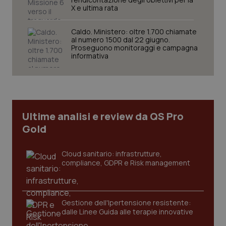
X e ultima rata
Caldo. Ministero: oltre 1.700 chiamate
al numero 1500 dal 22 giugno.
Necessari
Statistici
Marketing
Proseguono monitoraggi e campagna
informativa
I cookie necessari contribuiscono a rendere fruibile il
sito web abilitandone funzionalità di base quali la
navigazione sulle pagine e l'accesso alle aree
protette del sito. Il sito web non è in grado di
funzionare correttamente senza questi cookie.
Nome
Fornitore
/
Dominio
Scaden
Ultime analisi e review da QS Pro
VISITOR_PRIVACY_METADATA
5 mesi
YouTube
Gold
settim
.youtube.com
Cloud sanitario: infrastrutture,
compliance, GDPR e Risk management
Gestione dell'Ipertensione resistente:
dalle Linee Guida alle terapie innovative