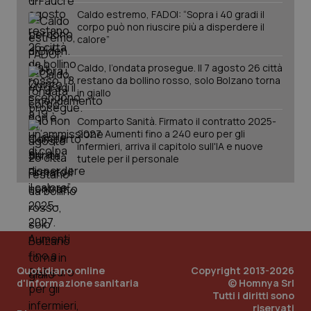
Caldo estremo, FADOI: “Sopra i 40 gradi il
corpo può non riuscire più a disperdere il
calore”
Caldo, l’ondata prosegue. Il 7 agosto 26 città
restano da bollino rosso, solo Bolzano torna
in giallo
Comparto Sanità. Firmato il contratto 2025-
2027. Aumenti fino a 240 euro per gli
infermieri, arriva il capitolo sull'IA e nuove
PHPSESSID
Sessio
PHP.net
www.quotidianosanita.it
tutele per il personale
Quotidiano online
Copyright 2013-2026
d'informazione sanitaria
© Homnya Srl
Tutti i diritti sono
riservati