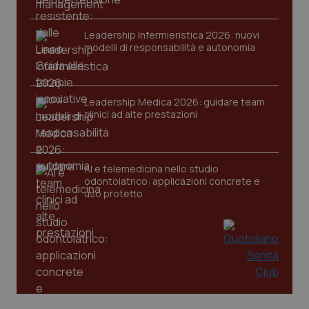
Leadership Infermieristica 2026: nuovi
modelli di responsabilità e autonomia
CookieScriptConsent
5 mesi
CookieScript
settim
www.quotidianosanita.it
Leadership Medica 2026: guidare team
clinici ad alte prestazioni
AI e telemedicina nello studio
odontoiatrico: applicazioni concrete e
uso protetto
tracking-sites-ironfish-
www.quotidianosanita.it
4
tracking-enable
settim
2 gior