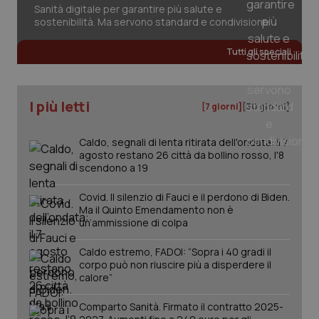
inco
Sanità digitale per garantire più salute e
può
sostenibilità. Ma servono standard e condivisione
det
vis
web
Tutti gli speciali
uti
nuo
ver
dell
You
I più letti
[7 giorni]
[30 giorni]
YSC
Sessione
Que
Google LLC
imp
.youtube.com
You
Caldo, segnali di lenta ritirata dell'ondata: il 7
ten
vis
agosto restano 26 città da bollino rosso, l'8
vid
scendono a 19
__Secure-
.youtube.com
5 mesi 4
Que
ROLLOUT_TOKEN
settimane
imp
Covid. Il silenzio di Fauci e il perdono di Biden.
You
Ma il Quinto Emendamento non è
ges
un’ammissione di colpa
del
e d
per
Caldo estremo, FADOI: “Sopra i 40 gradi il
del
ute
corpo può non riuscire più a disperdere il
calore”
tracking-sites-
www.quotidianosanita.it
4
Que
ironfish-tracking-
settimane
imp
named-enable
2 giorni
dal
Comparto Sanità. Firmato il contratto 2025-
per 