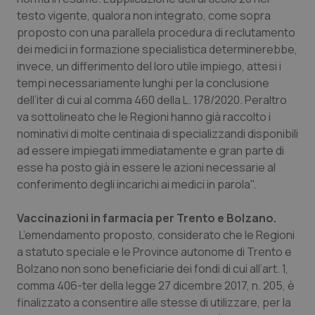
Valle D’Aosta
Oncodermatologia
testo vigente, qualora non integrato, come sopra
proposto con una parallela procedura di reclutamento
Veneto
Oncoematologia
dei medici in formazione specialistica determinerebbe,
invece, un differimento del loro utile impiego, attesi i
Oncologia & Nutrizione
tempi necessariamente lunghi per la conclusione
dell’iter di cui al comma 460 della L. 178/2020. Peraltro
Psoriasi & pelle
va sottolineato che le Regioni hanno già raccolto i
nominativi di molte centinaia di specializzandi disponibili
Quotidiano Cardiologia
ad essere impiegati immediatamente e gran parte di
esse ha posto già in essere le azioni necessarie al
conferimento degli incarichi ai medici in parola".
Quotidiano Chirurgia
Vaccinazioni in farmacia per Trento e Bolzano.
Quotidiano Oncologia
L’emendamento proposto, considerato che le Regioni
a statuto speciale e le Province autonome di Trento e
Quotidiano Pediatria
Bolzano non sono beneficiarie dei fondi di cui all’art. 1,
comma 406-ter della legge 27 dicembre 2017, n. 205, è
Rene & patologie urogenitali
finalizzato a consentire alle stesse di utilizzare, per la