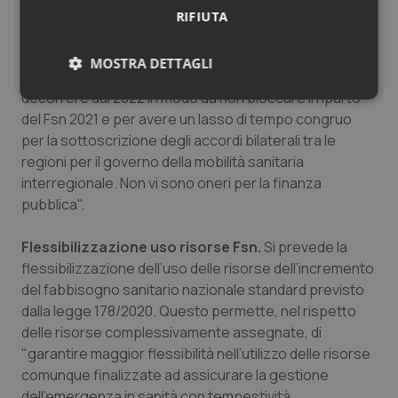
necessità di assicurare il riparto delle risorse del Fsn
RIFIUTA
2021 nei tempi del decreto legislativo n. 68 del 2011, per
garantire una tempestiva programmazione degli
MOSTRA DETTAGLI
interventi, si propone che l’adempimento previsto sia a
decorrere dal 2022 in modo da non bloccare il riparto
Necessari
Statistici
Marketing
del Fsn 2021 e per avere un lasso di tempo congruo
per la sottoscrizione degli accordi bilaterali tra le
regioni per il governo della mobilità sanitaria
interregionale. Non vi sono oneri per la finanza
pubblica".
Necessari
Statistici
Marketing
Flessibilizzazione uso risorse Fsn.
Si prevede la
I cookie necessari contribuiscono a rendere fruibile il
flessibilizzazione dell’uso delle risorse dell’incremento
sito web abilitandone funzionalità di base quali la
del fabbisogno sanitario nazionale standard previsto
navigazione sulle pagine e l'accesso alle aree
protette del sito. Il sito web non è in grado di
dalla legge 178/2020. Questo permette, nel rispetto
funzionare correttamente senza questi cookie.
delle risorse complessivamente assegnate, di
Nome
Fornitore
/
Dominio
Scaden
"garantire maggior flessibilità nell’utilizzo delle risorse
VISITOR_PRIVACY_METADATA
5 mesi
YouTube
comunque finalizzate ad assicurare la gestione
settim
.youtube.com
dell’emergenza in sanità con tempestività.