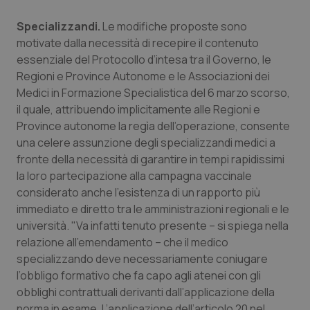
Piemonte
HIV
Specializzandi.
Le modifiche
proposte
sono
motivate dalla necessità di recepire il contenuto
essenziale del Protocollo d’intesa tra il Governo, le
Provincia Autonoma di Bolzano
Infezioni & Febbre
Regioni e Province Autonome e le Associazioni dei
Medici in Formazione Specialistica del 6 marzo scorso,
Provincia Autonoma di Trento
Ipertensione & Scompenso
il quale, attribuendo implicitamente alle Regioni e
Province autonome la regìa dell’operazione, consente
Puglia
Malattie rare
una celere assunzione degli specializzandi medici a
fronte della necessità di garantire in tempi rapidissimi
Sardegna
Malattia di Crohn & Rettocolite Ulcerosa
la loro partecipazione alla campagna vaccinale
considerato anche l’esistenza di un rapporto più
Sicilia
Neuroscienze & patologie neurodegenerative
immediato e diretto tra le amministrazioni regionali e le
università. "Va infatti tenuto presente – si spiega nella
Toscana
Obesità
relazione all'emendamento – che il medico
specializzando deve necessariamente coniugare
l’obbligo formativo che fa capo agli atenei con gli
Umbria
Oftalmologia
obblighi contrattuali derivanti dall’applicazione della
norma in esame. L’applicazione dell’articolo 20 nel