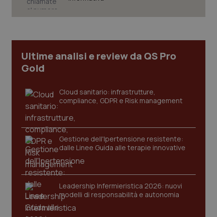
Ultime analisi e review da QS Pro
Gold
Cloud sanitario: infrastrutture,
compliance, GDPR e Risk management
Gestione dell'Ipertensione resistente:
_ga_KM60CM4NPH
.quotidianosanita.it
1 anno
dalle Linee Guida alle terapie innovative
mes
Leadership Infermieristica 2026: nuovi
modelli di responsabilità e autonomia