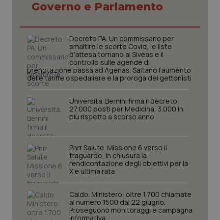
Governo e Parlamento
Decreto PA. Un commissario per
smaltire le scorte Covid, le liste
d’attesa tornano al Siveas e il
controllo sulle agende di
prenotazione passa ad Agenas. Saltano l’aumento
delle tariffe ospedaliere e la proroga dei gettonisti
Università. Bernini firma il decreto:
27.000 posti per Medicina, 3.000 in
più rispetto a scorso anno
Pnrr Salute. Missione 6 verso il
traguardo, in chiusura la
rendicontazione degli obiettivi per la
X e ultima rata
PHPSESSID
Sessio
PHP.net
www.quotidianosanita.it
Caldo. Ministero: oltre 1.700 chiamate
al numero 1500 dal 22 giugno.
Proseguono monitoraggi e campagna
informativa