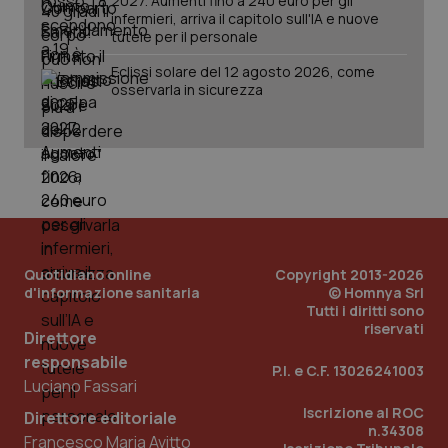
2027. Aumenti fino a 240 euro per gli
sis
infermieri, arriva il capitolo sull'IA e nuove
sol
ute
tutele per il personale
ide
Wel
Eclissi solare del 12 agosto 2026, come
osservarla in sicurezza
Quotidiano online
Copyright 2013-2026
d'informazione sanitaria
© Homnya Srl
Tutti i diritti sono
riservati
Direttore
responsabile
P.I. e C.F. 13026241003
Luciano Fassari
Iscrizione al ROC
Direttore editoriale
n.34308
Francesco Maria Avitto