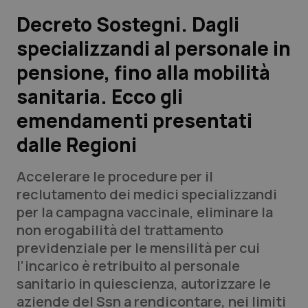
Decreto Sostegni. Dagli
Scienza e Farmaci
specializzandi al personale in
pensione, fino alla mobilità
Studi e Analisi
sanitaria. Ecco gli
Lettere al direttore
emendamenti presentati
Edizioni Regionali
dalle Regioni
QS Pro
Accelerare le procedure per il
reclutamento dei medici specializzandi
Professionisti Sanitari.AI
per la campagna vaccinale, eliminare la
non erogabilità del trattamento
previdenziale per le mensilità per cui
Abruzzo
QS Pro Gold
l’incarico è retribuito al personale
QS Club
Newsletter
sanitario in quiescienza, autorizzare le
Basilicata
Artrite & artrosi
aziende del Ssn a rendicontare, nei limiti