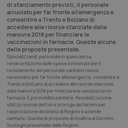
di stanziamento previsti, il personale
Calabria
Asma & BPCO
arruolato per far fronte all'emergenza e
consentire a Trento e Bolzano di
Campania
Car-T
accedere alle risorse stanziate dalla
manovra 2018 per finanziare le
Emilia-Romagna
Colesterolo & coronaropatie
vaccinazioni in farmacia. Queste alcune
delle proposte presentate.
Friuli Venezia Giulia
Dermatite Atopica
Specializzandi, personale in quiescienza,
rendicontazione delle spese sostenute per il
Lazio
Diabete & glucometri
reclutamento del personale sanitario resosi
necessario per far fronte all'emergenza, consentire a
Liguria
Disturbi dell’umore
Trento e Bolzano di accedere alle risorse stanziate
dalla manovra 2018 per finanziare le vaccinazioni in
Lombardia
Dolore
farmacia. E poi mobilità sanitaria, flessibilizzazione
utilizzo risorse del Fsn e proroga dei termini per
Marche
Donna & Salute
l'approvazione dei bilanci di Regioni e aziende
sanitarie. Queste le proposte di modifca al Decreto
Molise
Epatiti
Sostegni presentate dalle Regioni.