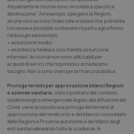
Attualmente le risorse sono vincolate a specifica
destinazione". Ad esempio, spiegano le Regioni,
alcune risorse sono finalizzate a spese che potrebbe
non essere possibile sostenere rispetto agli effettivi
fabbisogni ad esempio:
• assunzione medici;
• assistenza familiare solo tramite assunzione
infermieri, le risorse non sono utilizzabili per
acquisti di servizi che rispondono al medesimo
bisogno. Non vi sono oneri per la finanza pubblica.
Proroga termini per approvazione bilanci Regioni
CookieScriptConsent
5 mesi
CookieScript
settim
www.quotidianosanita.it
e aziende sanitarie.
Visto il protrarsi del contesto
epidemiologico emergenziale legato alla diffusione del
Covid, viene proposta una proroga del termine di
approvazione del rendiconto e del bilancio consolidato
delle Regioni e Province autonome e dei bilanci degli
enti sanitari allineando tutte le scadenze. In