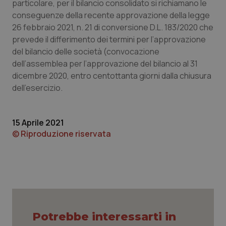
particolare, per il bilancio consolidato si richiamano le
conseguenze della recente approvazione della legge
26 febbraio 2021, n. 21 di conversione D.L. 183/2020 che
prevede il differimento dei termini per l’approvazione
tracking-sites-ironfish-
www.quotidianosanita.it
4
del bilancio delle società (convocazione
tracking-enable
settim
dell’assemblea per l’approvazione del bilancio al 31
2 gior
dicembre 2020, entro centottanta giorni dalla chiusura
dell’esercizio.
tracking-sites-ironfish-
www.quotidianosanita.it
4
session-id
settim
2 gior
15 Aprile 2021
© Riproduzione riservata
_ga
1 anno
Google LLC
mes
.quotidianosanita.it
Potrebbe interessarti in