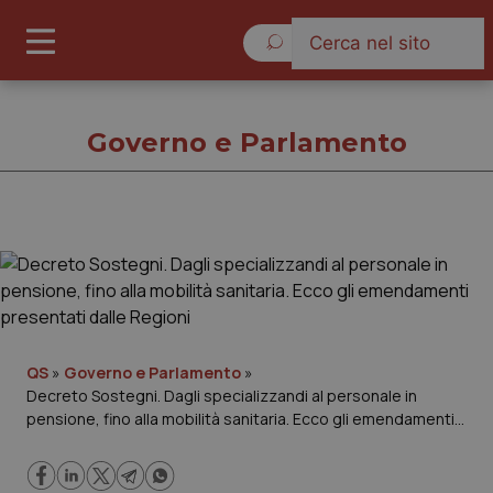
Sabato 8 Agosto 2026
Governo e Parlamento
Governo e Parlamento
Cronache
Governo e Parlamento
QS
»
Governo e Parlamento
»
Decreto Sostegni. Dagli specializzandi al personale in
pensione, fino alla mobilità sanitaria. Ecco gli emendamenti
Regioni e Asl
presentati dalle Regioni
Lavoro e Professioni