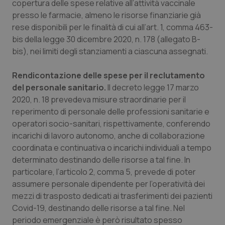
copertura delle spese relative all’attività vaccinale
Salute orale & impianti
presso le farmacie, almeno le risorse finanziarie già
rese disponibili per le finalità di cui all’art. 1, comma 463-
Sangue & coagulazione
bis della legge 30 dicembre 2020, n. 178 (allegato B-
bis), nei limiti degli stanziamenti a ciascuna assegnati.
Tiroide
Rendicontazione delle spese per il reclutamento
del personale sanitario.
Il decreto legge 17 marzo
Tumore al seno
2020, n. 18 prevedeva misure straordinarie per il
reperimento di personale delle professioni sanitarie e
Tumore ovarico
operatori socio-sanitari, rispettivamente, conferendo
incarichi di lavoro autonomo, anche di collaborazione
Tumori del Polmone & Testa Collo
coordinata e continuativa o incarichi individuali a tempo
determinato destinando delle risorse a tal fine. In
Tumori gastrointestinali
particolare, l’articolo 2, comma 5, prevede di poter
assumere personale dipendente per l’operatività dei
Ulcera & Reflusso
mezzi di trasposto dedicati ai trasferimenti dei pazienti
Covid-19, destinando delle risorse a tal fine. Nel
periodo emergenziale è però risultato spesso
Vaccini